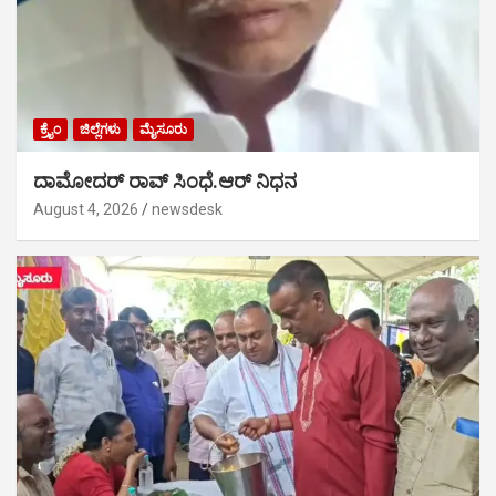
ಕ್ರೈಂ
ಜಿಲ್ಲೆಗಳು
ಮೈಸೂರು
ದಾಮೋದರ್ ರಾವ್ ಸಿಂಧೆ.ಆರ್ ನಿಧನ
August 4, 2026
newsdesk