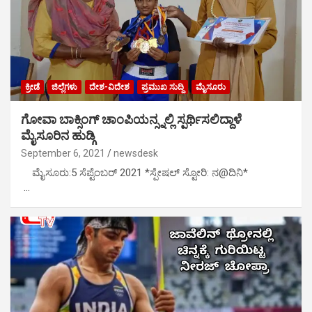
ಕ್ರೀಡೆ
ಜಿಲ್ಲೆಗಳು
ದೇಶ-ವಿದೇಶ
ಪ್ರಮುಖ ಸುದ್ದಿ
ಮೈಸೂರು
ಗೋವಾ ಬಾಕ್ಸಿಂಗ್ ಚಾಂಪಿಯನ್ಸ್ನಲ್ಲಿ ಸ್ಪರ್ಥಿಸಲಿದ್ದಾಳೆ
ಮೈಸೂರಿನ ಹುಡ್ಗಿ
September 6, 2021
newsdesk
ಮೈಸೂರು:5 ಸೆಪ್ಟೆಂಬರ್ 2021 *ಸ್ಪೇಷಲ್ ಸ್ಟೋರಿ: ನ@ದಿನಿ*
…