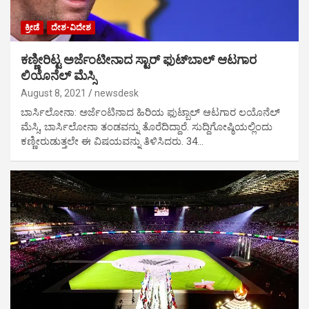
ಕ್ರೀಡೆ
ದೇಶ-ವಿದೇಶ
ಕಣ್ಣೀರಿಟ್ಟ ಅರ್ಜೆಂಟೀನಾದ ಸ್ಟಾರ್ ಫುಟ್‌ಬಾಲ್ ಆಟಗಾರ
ಲಿಯೊನೆಲ್ ಮೆಸ್ಸಿ
August 8, 2021
newsdesk
ಬಾರ್ಸಿಲೋನಾ: ಅರ್ಜೆಂಟಿನಾದ ಹಿರಿಯ ಫುಟ್ಬಾಲ್ ಆಟಗಾರ ಲಯೊನೆಲ್
ಮೆಸ್ಸಿ, ಬಾರ್ಸಿಲೋನಾ ತಂಡವನ್ನು ತೊರೆದಿದ್ದಾರೆ. ಸುದ್ದಿಗೋಷ್ಠಿಯಲ್ಲಿಂದು
ಕಣ್ಣೀರುಡುತ್ತಲೇ ಈ ವಿಷಯವನ್ನು ತಿಳಿಸಿದರು. 34…