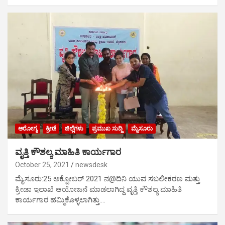
ಆರೋಗ್ಯ
ಕ್ರೀಡೆ
ಜಿಲ್ಲೆಗಳು
ಪ್ರಮುಖ ಸುದ್ದಿ
ಮೈಸೂರು
ವೃತ್ತಿ ಕೌಶಲ್ಯ ಮಾಹಿತಿ ಕಾರ್ಯಗಾರ
October 25, 2021
newsdesk
ಮೈಸೂರು:25 ಅಕ್ಟೋಬರ್ 2021 ನ@ದಿನಿ ಯುವ ಸಬಲೀಕರಣ ಮತ್ತು
ಕ್ರೀಡಾ ಇಲಾಖೆ ಆಯೋಜನೆ ಮಾಡಲಾಗಿದ್ದ ವೃತ್ತಿ ಕೌಶಲ್ಯ ಮಾಹಿತಿ
ಕಾರ್ಯಗಾರ ಹಮ್ಮಿಕೊಳ್ಳಲಾಗಿತ್ತು.…