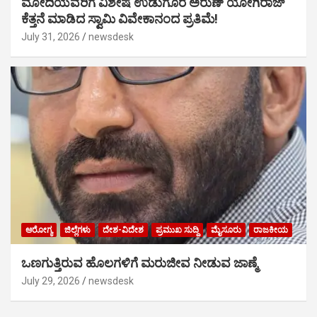
ಮೋದಿಯವರಿಗೆ ವಿಶೇಷ ಉಡುಗೊರೆ ಅರುಣ್ ಯೋಗಿರಾಜ್
ಕೆತ್ತನೆ ಮಾಡಿದ ಸ್ವಾಮಿ ವಿವೇಕಾನಂದ ಪ್ರತಿಮೆ!
July 31, 2026
newsdesk
ಆರೋಗ್ಯ
ಜಿಲ್ಲೆಗಳು
ದೇಶ-ವಿದೇಶ
ಪ್ರಮುಖ ಸುದ್ದಿ
ಮೈಸೂರು
ರಾಜಕೀಯ
ಒಣಗುತ್ತಿರುವ ಹೊಲಗಳಿಗೆ ಮರುಜೀವ ನೀಡುವ ಜಾಣ್ಮೆ
July 29, 2026
newsdesk