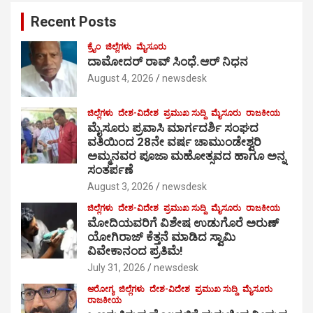
c
Recent Posts
h
ಕ್ರೈಂ
ಜಿಲ್ಲೆಗಳು
ಮೈಸೂರು
ದಾಮೋದರ್ ರಾವ್ ಸಿಂಧೆ.ಆರ್ ನಿಧನ
August 4, 2026
newsdesk
ಜಿಲ್ಲೆಗಳು
ದೇಶ-ವಿದೇಶ
ಪ್ರಮುಖ ಸುದ್ದಿ
ಮೈಸೂರು
ರಾಜಕೀಯ
ಮೈಸೂರು ಪ್ರವಾಸಿ ಮಾರ್ಗದರ್ಶಿ ಸಂಘದ
ವತಿಯಿಂದ 28ನೇ ವರ್ಷ ಚಾಮುಂಡೇಶ್ವರಿ
ಅಮ್ಮನವರ ಪೂಜಾ ಮಹೋತ್ಸವದ ಹಾಗೂ ಅನ್ನ
ಸಂತರ್ಪಣೆ
August 3, 2026
newsdesk
ಜಿಲ್ಲೆಗಳು
ದೇಶ-ವಿದೇಶ
ಪ್ರಮುಖ ಸುದ್ದಿ
ಮೈಸೂರು
ರಾಜಕೀಯ
ಮೋದಿಯವರಿಗೆ ವಿಶೇಷ ಉಡುಗೊರೆ ಅರುಣ್
ಯೋಗಿರಾಜ್ ಕೆತ್ತನೆ ಮಾಡಿದ ಸ್ವಾಮಿ
ವಿವೇಕಾನಂದ ಪ್ರತಿಮೆ!
July 31, 2026
newsdesk
ಆರೋಗ್ಯ
ಜಿಲ್ಲೆಗಳು
ದೇಶ-ವಿದೇಶ
ಪ್ರಮುಖ ಸುದ್ದಿ
ಮೈಸೂರು
ರಾಜಕೀಯ