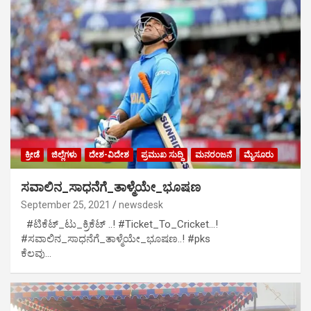
ಕ್ರೀಡೆ
ಜಿಲ್ಲೆಗಳು
ದೇಶ-ವಿದೇಶ
ಪ್ರಮುಖ ಸುದ್ದಿ
ಮನರಂಜನೆ
ಮೈಸೂರು
ಸವಾಲಿನ_ಸಾಧನೆಗೆ_ತಾಳ್ಮೆಯೇ_ಭೂಷಣ
September 25, 2021
newsdesk
#ಟಿಕೆಟ್_ಟು_ಕ್ರಿಕೆಟ್ ..! #Ticket_To_Cricket…!
#ಸವಾಲಿನ_ಸಾಧನೆಗೆ_ತಾಳ್ಮೆಯೇ_ಭೂಷಣ..! #pks
ಕೆಲವು…