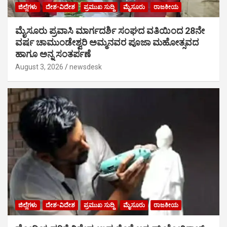
ಜಿಲ್ಲೆಗಳು
ದೇಶ-ವಿದೇಶ
ಪ್ರಮುಖ ಸುದ್ದಿ
ಮೈಸೂರು
ರಾಜಕೀಯ
ಮೈಸೂರು ಪ್ರವಾಸಿ ಮಾರ್ಗದರ್ಶಿ ಸಂಘದ ವತಿಯಿಂದ 28ನೇ
ವರ್ಷ ಚಾಮುಂಡೇಶ್ವರಿ ಅಮ್ಮನವರ ಪೂಜಾ ಮಹೋತ್ಸವದ
ಹಾಗೂ ಅನ್ನ ಸಂತರ್ಪಣೆ
August 3, 2026
newsdesk
ಜಿಲ್ಲೆಗಳು
ದೇಶ-ವಿದೇಶ
ಪ್ರಮುಖ ಸುದ್ದಿ
ಮೈಸೂರು
ರಾಜಕೀಯ