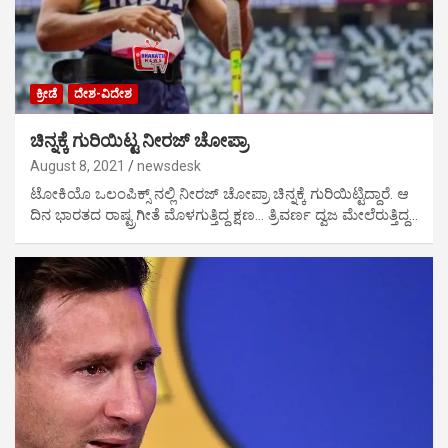
ಕ್ರೀಡೆ
ದೇಶ-ವಿದೇಶ
ಚಿನ್ನಕ್ಕೆ ಗುರಿಯಿಟ್ಟ ನೀರಜ್ ಚೋಪ್ರಾ
August 8, 2021
newsdesk
ಟೋಕಿಯೊ ಒಲಂಪಿಕ್ಸ್ ನಲ್ಲಿ ನೀರಜ್ ಚೋಪ್ರಾ ಚಿನ್ನಕ್ಕೆ ಗುರಿಯಿಟ್ಟಿದ್ದಾರೆ. ಆ
ದಿನ ಭಾರತದ ರಾಷ್ಟ್ರಗೀತೆ ಮೊಳಗುತ್ತಿದ್ದ ಕ್ಷಣ… ತ್ರಿವರ್ಣ ದ್ವಜ ಮೇಲೆರುತ್ತಿದ್ದ…