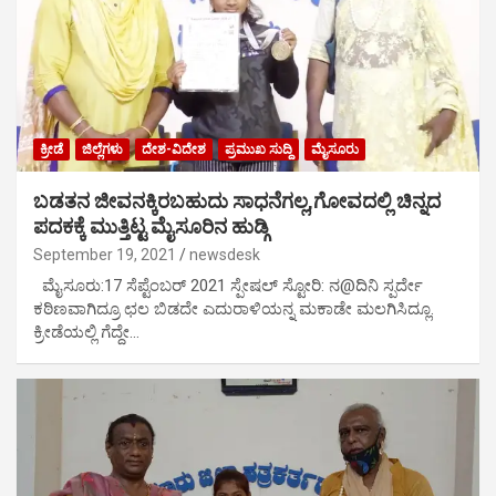
ಕ್ರೀಡೆ
ಜಿಲ್ಲೆಗಳು
ದೇಶ-ವಿದೇಶ
ಪ್ರಮುಖ ಸುದ್ದಿ
ಮೈಸೂರು
ಬಡತನ ಜೀವನಕ್ಕಿರಬಹುದು ಸಾಧನೆಗಲ್ಲ,ಗೋವದಲ್ಲಿ ಚಿನ್ನದ
ಪದಕಕ್ಕೆ ಮುತ್ತಿಟ್ಟ ಮೈಸೂರಿನ ಹುಡ್ಗಿ
September 19, 2021
newsdesk
ಮೈಸೂರು:17 ಸೆಪ್ಟೆಂಬರ್ 2021 ಸ್ಪೇಷಲ್ ಸ್ಟೋರಿ: ನ@ದಿನಿ ಸ್ಪರ್ದೇ
ಕಠಿಣವಾಗಿದ್ರೂ ಛಲ ಬಿಡದೇ ಎದುರಾಳಿಯನ್ನ ಮಕಾಡೇ ಮಲಗಿಸಿದ್ಲೂ.
ಕ್ರೀಡೆಯಲ್ಲಿ ಗೆದ್ದೇ…