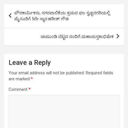
s
b
er
Li
e
Post
ಪೌರಕಾರ್ಮಿಕರು, ನಗರಪಾಲಿಕೆಯ ಶ್ರಮದ ಫಲ ಸ್ವಚ್ಛನಗರಿಯಲ್ಲಿ
A
o
n
navigation
ಮೈಸೂರಿಗೆ 5ನೇ ಸ್ಥಾನ:ಹರೀಶ್ ಗೌಡ
p
o
k
p
k
ಚಾಮುಂಡಿ ಬೆಟ್ಟದ ನಂದಿಗೆ ಮಹಾಮಸ್ತಕಾಭಿಷೇಕ
Leave a Reply
Your email address will not be published.
Required fields
are marked
*
Comment
*