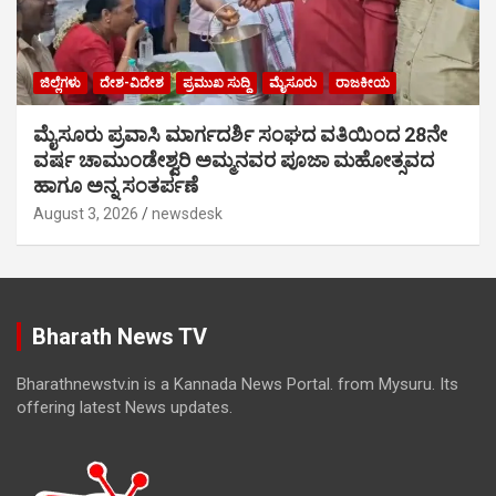
ಜಿಲ್ಲೆಗಳು
ದೇಶ-ವಿದೇಶ
ಪ್ರಮುಖ ಸುದ್ದಿ
ಮೈಸೂರು
ರಾಜಕೀಯ
ಮೈಸೂರು ಪ್ರವಾಸಿ ಮಾರ್ಗದರ್ಶಿ ಸಂಘದ ವತಿಯಿಂದ 28ನೇ
ವರ್ಷ ಚಾಮುಂಡೇಶ್ವರಿ ಅಮ್ಮನವರ ಪೂಜಾ ಮಹೋತ್ಸವದ
ಹಾಗೂ ಅನ್ನ ಸಂತರ್ಪಣೆ
August 3, 2026
newsdesk
Bharath News TV
Bharathnewstv.in is a Kannada News Portal. from Mysuru. Its
offering latest News updates.