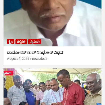
ಕ್ರೈಂ
ಜಿಲ್ಲೆಗಳು
ಮೈಸೂರು
ದಾಮೋದರ್ ರಾವ್ ಸಿಂಧೆ.ಆರ್ ನಿಧನ
August 4, 2026
newsdesk