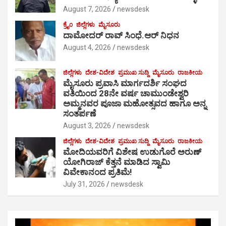
August 7, 2026
newsdesk
ಕ್ರೈಂ
ಜಿಲ್ಲೆಗಳು
ಮೈಸೂರು
ದಾಮೋದರ್ ರಾವ್ ಸಿಂಧೆ.ಆರ್ ನಿಧನ
August 4, 2026
newsdesk
ಜಿಲ್ಲೆಗಳು
ದೇಶ-ವಿದೇಶ
ಪ್ರಮುಖ ಸುದ್ದಿ
ಮೈಸೂರು
ರಾಜಕೀಯ
ಮೈಸೂರು ಪ್ರವಾಸಿ ಮಾರ್ಗದರ್ಶಿ ಸಂಘದ
ವತಿಯಿಂದ 28ನೇ ವರ್ಷ ಚಾಮುಂಡೇಶ್ವರಿ
ಅಮ್ಮನವರ ಪೂಜಾ ಮಹೋತ್ಸವದ ಹಾಗೂ ಅನ್ನ
ಸಂತರ್ಪಣೆ
August 3, 2026
newsdesk
ಜಿಲ್ಲೆಗಳು
ದೇಶ-ವಿದೇಶ
ಪ್ರಮುಖ ಸುದ್ದಿ
ಮೈಸೂರು
ರಾಜಕೀಯ
ಮೋದಿಯವರಿಗೆ ವಿಶೇಷ ಉಡುಗೊರೆ ಅರುಣ್
ಯೋಗಿರಾಜ್ ಕೆತ್ತನೆ ಮಾಡಿದ ಸ್ವಾಮಿ
ವಿವೇಕಾನಂದ ಪ್ರತಿಮೆ!
July 31, 2026
newsdesk