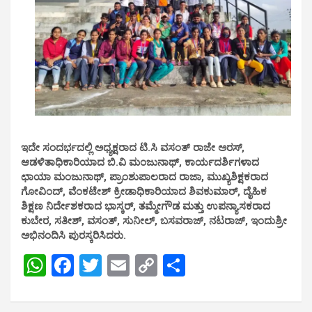
ಇದೇ ಸಂದರ್ಭದಲ್ಲಿ ಅಧ್ಯಕ್ಷರಾದ ಟಿ.ಸಿ ವಸಂತ್ ರಾಜೇ ಅರಸ್,
ಆಡಳಿತಾಧಿಕಾರಿಯಾದ ಬಿ.ವಿ ಮಂಜುನಾಥ್, ಕಾರ್ಯದರ್ಶಿಗಳಾದ
ಛಾಯಾ ಮಂಜುನಾಥ್, ಪ್ರಾಂಶುಪಾಲರಾದ ರಾಜಾ, ಮುಖ್ಯಶಿಕ್ಷಕರಾದ
ಗೋವಿಂದ್, ವೆಂಕಟೇಶ್ ಕ್ರೀಡಾಧಿಕಾರಿಯಾದ ಶಿವಕುಮಾರ್, ದೈಹಿಕ
ಶಿಕ್ಷಣ ನಿರ್ದೇಶಕರಾದ ಭಾಸ್ಕರ್, ತಮ್ಮೇಗೌಡ ಮತ್ತು ಉಪನ್ಯಾಸಕರಾದ
ಕುಬೇರ, ಸತೀಶ್, ವಸಂತ್, ಸುನೀಲ್, ಬಸವರಾಜ್, ನಟರಾಜ್, ಇಂದುಶ್ರೀ
ಅಭಿನಂದಿಸಿ ಪುರಸ್ಕರಿಸಿದರು.
W
F
T
E
C
S
h
a
wi
m
o
h
at
ce
tt
ail
py
ar