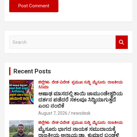
S
e
a
r
c
Recent Posts
h
ಜಿಲ್ಲೆಗಳು
ದೇಶ-ವಿದೇಶ
ಪ್ರಮುಖ ಸುದ್ದಿ
ಮೈಸೂರು
ರಾಜಕೀಯ
ಸಿನಿಮಾ
ಆಷಾಢ ಮಾಸದಲ್ಲಿ ತಾಯಿ ಚಾಮುಂಡೇಶ್ವರಿಯ
ದರ್ಶನ ಪಡೆದರೆ ಸಕಲವೂ ಸಿದ್ಧಿಯಾಗುತ್ತದೆ
ಎಂಬ ನಂಬಿಕೆ
August 7, 2026
newsdesk
ಜಿಲ್ಲೆಗಳು
ದೇಶ-ವಿದೇಶ
ಪ್ರಮುಖ ಸುದ್ದಿ
ಮೈಸೂರು
ರಾಜಕೀಯ
ಮೈಸೂರು ಭಾಗದ ನಾಯಕ ಸಮುದಾಯಕ್ಕೆ
ರಾಜಕೀಯ ಅನ್ಯಾಯ:ಡಾ. ಕುಮಾರ ಬಂಡಳ್ಳಿ