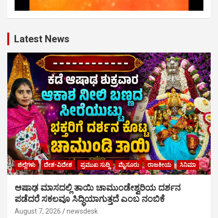
Latest News
ಜಿಲ್ಲೆಗಳು
ದೇಶ-ವಿದೇಶ
ಪ್ರಮುಖ ಸುದ್ದಿ
ಮೈಸೂರು
ರಾಜಕೀಯ
ಸಿನಿಮಾ
ಆಷಾಢ ಮಾಸದಲ್ಲಿ ತಾಯಿ ಚಾಮುಂಡೇಶ್ವರಿಯ ದರ್ಶನ
ಪಡೆದರೆ ಸಕಲವೂ ಸಿದ್ಧಿಯಾಗುತ್ತದೆ ಎಂಬ ನಂಬಿಕೆ
August 7, 2026
newsdesk