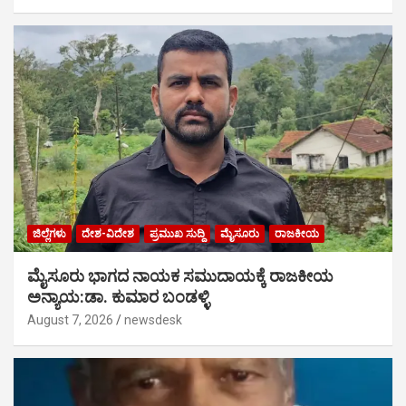
ಜಿಲ್ಲೆಗಳು
ದೇಶ-ವಿದೇಶ
ಪ್ರಮುಖ ಸುದ್ದಿ
ಮೈಸೂರು
ರಾಜಕೀಯ
ಮೈಸೂರು ಭಾಗದ ನಾಯಕ ಸಮುದಾಯಕ್ಕೆ ರಾಜಕೀಯ
ಅನ್ಯಾಯ:ಡಾ. ಕುಮಾರ ಬಂಡಳ್ಳಿ
August 7, 2026
newsdesk