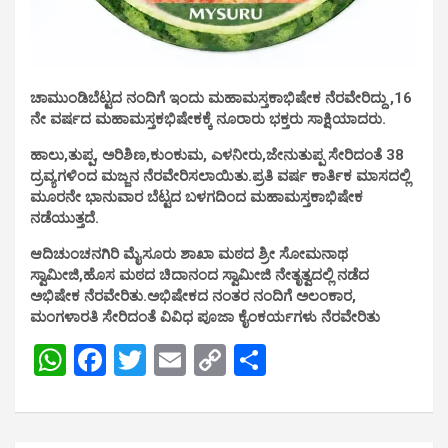
ಚಾಮುಂಡಿಬೆಟ್ಟದ ನಂದಿಗೆ ಇಂದು ಮಹಾಮಸ್ತಕಾಭಿಷೇಕ ನೆರವೇರಿದ್ದು ,16
ನೇ ವರ್ಷದ ಮಹಾಮಸ್ತಕಭಿಷೇಕಕ್ಕೆ ನೂರಾರು ಭಕ್ತರು ಸಾಕ್ಷಿಯಾದರು.
ಹಾಲು,ತುಪ್ಪ, ಅರಿಶಿಣ,ಕುಂಕುಮ, ಎಳನೀರು,ಜೇನುತುಪ್ಪ ಸೇರಿದಂತೆ 38
ದ್ರವ್ಯಗಳಿಂದ ಮಜ್ಜನ ನೆರವೇರಿಸಲಾಯಿತು.ಪ್ರತಿ ವರ್ಷ ಕಾರ್ತಿಕ ಮಾಸದಲ್ಲಿ
ಮೂರನೇ ಭಾನುವಾರ ಬೆಟ್ಟದ ಬಳಗದಿಂದ ಮಹಾಮಸ್ತಕಾಭಿಷೇಕ
ನಡೆಯುತ್ತದೆ.
ಆದಿಚುಂಚನಗಿರಿ ಮೈಸೂರು ಶಾಖಾ ಮಠದ ಶ್ರೀ ಸೋಮನಾಥ
ಸ್ವಾಮೀಜಿ,ಹೊಸ ಮಠದ ಚಿದಾನಂದ ಸ್ವಾಮೀಜಿ ನೇತೃತ್ವದಲ್ಲಿ ನಡೆದ
ಅಭಿಷೇಕ ನೆರವೇರಿತು.
ಅಭಿಷೇಕದ ನಂತರ ನಂದಿಗೆ ಅಲಂಕಾರ,
ಮಂಗಳಾರತಿ ಸೇರಿದಂತೆ ವಿವಿಧ ಪೂಜಾ ಕೈಂಕರ್ಯಗಳು ನೆರವೇರಿತು
W
F
T
E
C
S
h
a
wi
m
o
h
at
ce
tt
ail
py
ar