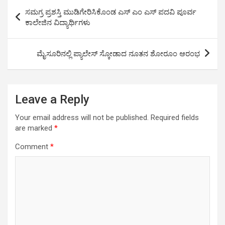
s
b
er
Li
e
Post
ಸಮಗ್ರ ಪ್ರಶಸ್ತಿ ಮುಡಿಗೇರಿಸಿಕೊಂಡ ಎಸ್ ಎಂ ಎಸ್ ಪದವಿ ಪೂರ್ವ
A
o
n
navigation
ಕಾಲೇಜಿನ ವಿದ್ಯಾರ್ಥಿಗಳು
p
o
k
p
k
ಮೈಸೂರಿನಲ್ಲಿ ಪ್ಯಾಲೇಸ್ ಸ್ಕೋಡಾದ ನೂತನ ಶೋರೂಂ ಆರಂಭ
Leave a Reply
Your email address will not be published.
Required fields
are marked
*
Comment
*