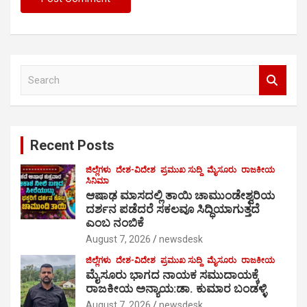
S
e
a
r
c
Recent Posts
h
ಜಿಲ್ಲೆಗಳು
ದೇಶ-ವಿದೇಶ
ಪ್ರಮುಖ ಸುದ್ದಿ
ಮೈಸೂರು
ರಾಜಕೀಯ
ಸಿನಿಮಾ
ಆಷಾಢ ಮಾಸದಲ್ಲಿ ತಾಯಿ ಚಾಮುಂಡೇಶ್ವರಿಯ
ದರ್ಶನ ಪಡೆದರೆ ಸಕಲವೂ ಸಿದ್ಧಿಯಾಗುತ್ತದೆ
ಎಂಬ ನಂಬಿಕೆ
August 7, 2026
newsdesk
ಜಿಲ್ಲೆಗಳು
ದೇಶ-ವಿದೇಶ
ಪ್ರಮುಖ ಸುದ್ದಿ
ಮೈಸೂರು
ರಾಜಕೀಯ
ಮೈಸೂರು ಭಾಗದ ನಾಯಕ ಸಮುದಾಯಕ್ಕೆ
ರಾಜಕೀಯ ಅನ್ಯಾಯ:ಡಾ. ಕುಮಾರ ಬಂಡಳ್ಳಿ
August 7, 2026
newsdesk