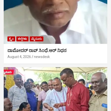
ಕ್ರೈಂ
ಜಿಲ್ಲೆಗಳು
ಮೈಸೂರು
ದಾಮೋದರ್ ರಾವ್ ಸಿಂಧೆ.ಆರ್ ನಿಧನ
August 4, 2026
newsdesk