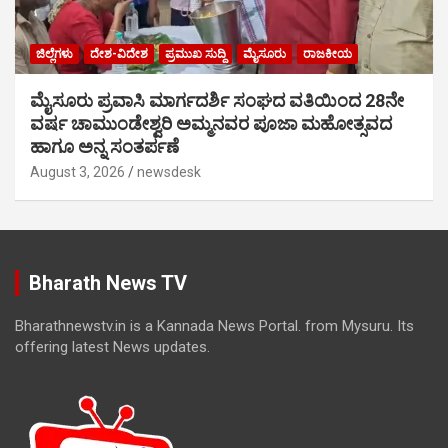
ಜಿಲ್ಲೆಗಳು
ದೇಶ-ವಿದೇಶ
ಪ್ರಮುಖ ಸುದ್ದಿ
ಮೈಸೂರು
ರಾಜಕೀಯ
ಮೈಸೂರು ಪ್ರವಾಸಿ ಮಾರ್ಗದರ್ಶಿ ಸಂಘದ ವತಿಯಿಂದ 28ನೇ
ವರ್ಷ ಚಾಮುಂಡೇಶ್ವರಿ ಅಮ್ಮನವರ ಪೂಜಾ ಮಹೋತ್ಸವದ
ಹಾಗೂ ಅನ್ನ ಸಂತರ್ಪಣೆ
August 3, 2026
newsdesk
Bharath News TV
Bharathnewstv.in is a Kannada News Portal. from Mysuru. Its
offering latest News updates.