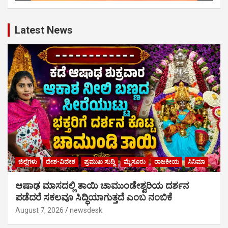
Latest News
ಜಿಲ್ಲೆಗಳು
ದೇಶ-ವಿದೇಶ
ಪ್ರಮುಖ ಸುದ್ದಿ
ಮೈಸೂರು
ರಾಜಕೀಯ
ಸಿನಿಮಾ
ಆಷಾಢ ಮಾಸದಲ್ಲಿ ತಾಯಿ ಚಾಮುಂಡೇಶ್ವರಿಯ ದರ್ಶನ
ಪಡೆದರೆ ಸಕಲವೂ ಸಿದ್ಧಿಯಾಗುತ್ತದೆ ಎಂಬ ನಂಬಿಕೆ
August 7, 2026
newsdesk