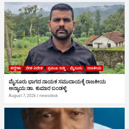
ಜಿಲ್ಲೆಗಳು
ದೇಶ-ವಿದೇಶ
ಪ್ರಮುಖ ಸುದ್ದಿ
ಮೈಸೂರು
ರಾಜಕೀಯ
ಮೈಸೂರು ಭಾಗದ ನಾಯಕ ಸಮುದಾಯಕ್ಕೆ ರಾಜಕೀಯ
ಅನ್ಯಾಯ:ಡಾ. ಕುಮಾರ ಬಂಡಳ್ಳಿ
August 7, 2026
newsdesk