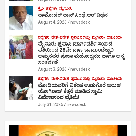
ಕ್ರೈಂ
ಜಿಲ್ಲೆಗಳು
ಮೈಸೂರು
ದಾಮೋದರ್ ರಾವ್ ಸಿಂಧೆ.ಆರ್ ನಿಧನ
August 4, 2026
newsdesk
ಜಿಲ್ಲೆಗಳು
ದೇಶ-ವಿದೇಶ
ಪ್ರಮುಖ ಸುದ್ದಿ
ಮೈಸೂರು
ರಾಜಕೀಯ
ಮೈಸೂರು ಪ್ರವಾಸಿ ಮಾರ್ಗದರ್ಶಿ ಸಂಘದ
ವತಿಯಿಂದ 28ನೇ ವರ್ಷ ಚಾಮುಂಡೇಶ್ವರಿ
ಅಮ್ಮನವರ ಪೂಜಾ ಮಹೋತ್ಸವದ ಹಾಗೂ ಅನ್ನ
ಸಂತರ್ಪಣೆ
August 3, 2026
newsdesk
ಜಿಲ್ಲೆಗಳು
ದೇಶ-ವಿದೇಶ
ಪ್ರಮುಖ ಸುದ್ದಿ
ಮೈಸೂರು
ರಾಜಕೀಯ
ಮೋದಿಯವರಿಗೆ ವಿಶೇಷ ಉಡುಗೊರೆ ಅರುಣ್
ಯೋಗಿರಾಜ್ ಕೆತ್ತನೆ ಮಾಡಿದ ಸ್ವಾಮಿ
ವಿವೇಕಾನಂದ ಪ್ರತಿಮೆ!
July 31, 2026
newsdesk