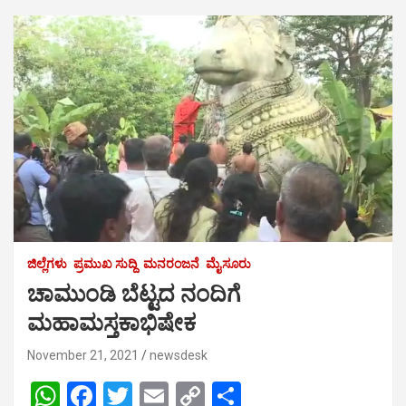
ಜಿಲ್ಲೆಗಳು
ಪ್ರಮುಖ ಸುದ್ದಿ
ಮನರಂಜನೆ
ಮೈಸೂರು
ಚಾಮುಂಡಿ ಬೆಟ್ಟದ ನಂದಿಗೆ
ಮಹಾಮಸ್ತಕಾಭಿಷೇಕ
November 21, 2021
newsdesk
W
F
T
E
C
S