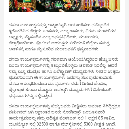
ದಸರಾ ಮಹೋತ್ಸವವನ್ನು ಅಚ್ಚುಕಟ್ಟಾಗಿ ಆಯೋಜಿಸಲು ನಮ್ಮೊಂದಿಗೆ
ಕೈಜೋಡಿಸಿದ ಜಿಲ್ಲೆಯ ಸಂಸದರು, ಎಲ್ಲಾ ಶಾಸಕರು, ನಿಗಮ ಮಂಡಳಿಗಳ
ಅಧ್ಯಕ್ಷರು, ಮೈಸೂರಿನ ಎಲ್ಲಾ ಜನಪ್ರತಿನಿಧಿಗಳು, ಮುಖಂಡರು,
ಜಿಲ್ಲಾಧಿಕಾರಿಗಳು, ಪೊಲೀಸ್ ಆಯುಕ್ತರು ಸೇರಿದಂತೆ ಜಿಲ್ಲೆಯ ಸಮಗ್ರ
ಆಡಳಿತಕ್ಕೆ ಹಾಗೂ ಮೈಸೂರಿನ ಮಹಾಜನತೆಗೆ ಧನ್ಯವಾದಗಳು.
ದಸರಾ ಕಾರ್ಯಕ್ರಮಗಳನ್ನು ಸರಳವಾಗಿ ಆಯೋಜಿಸಿದ್ದರಿಂದ ಹೆಚ್ಚು ಜನರು
ಬಂದು ಕಾರ್ಯಕ್ರಮಗಳನ್ನು ಕಣ್ತುಂಬಿಕೊಳ್ಳಲು ಅವಕಾಶ ಇರಲಿಲ್ಲ. ಆದರೆ
ನಮ್ಮ ಎಲ್ಲಾ ಮುದ್ರಣ ಹಾಗೂ ಎಲೆಕ್ಟ್ರಾನಿಕ್ ಮಾಧ್ಯಮಗಳು ನೀಡಿದ ಉತ್ತಮ
ಪ್ರಚಾರದಿಂದಾಗಿ ಈ ಕಾರ್ಯಕ್ರಮಗಳು ಜನರನ್ನು ತಲುಪುವಂತಾಯಿತು.
ದಸರಾ ಆರಂಭದಿಂದಲೂ ಮಾಧ್ಯಮಗಳು ನಮಗೆ ನೀಡಿದ ಬೆಂಬಲ,
ಪ್ರೋತ್ಸಾಹ ತುಂಬಾ ದೊಡ್ಡದು. ಅದಕ್ಕಾಗಿ ಮಾಧ್ಯಮಗಳಿಗೆ ವಿಶೇಷವಾಗಿ
ಧನ್ಯವಾದಗಳನ್ನು ಸಲ್ಲಿಸುತ್ತೇನೆ.
ದಸರಾ ಕಾರ್ಯಕ್ರಮಗಳನ್ನು ಹೆಚ್ಚು ಜನರು ವೀಕ್ಷಿಸಲು ಅವಕಾಶ ಸಿಗಿದ್ದಿದ್ದರೂ
ವರ್ಚುವಲ್ ಆಗಿ ಲಕ್ಷಾಂತರ ಜನರು ನೋಡಿದ್ದಾರೆ. ಜಂಬೂಸವಾರಿ
ಕಾರ್ಯಕ್ರಮವನ್ನು ನಮ್ಮ ಅಧಿಕೃತ ಫೇಸ್‌ಬುಕ್‌ ‌ನಲ್ಲಿ 1 ಲಕ್ಷದ 85 ಸಾವಿರ,
ಯೂಟ್ಯೂಬ್ ‌ನಲ್ಲಿ 32500 ಹಾಗೂ ವೆಬ್‌ಸೈಟ್‌ನಲ್ಲಿ 5300 ವೀಕ್ಷಣೆ ಆಗಿದೆ.