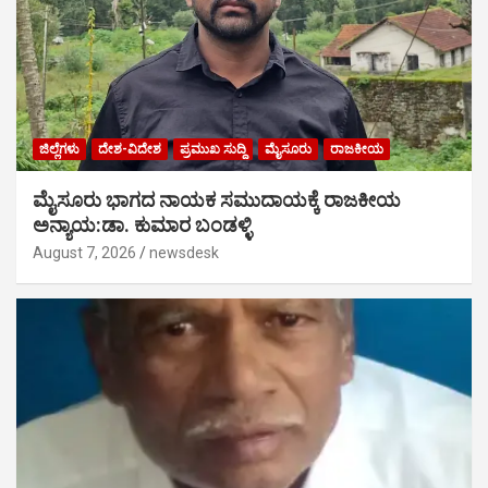
ಜಿಲ್ಲೆಗಳು
ದೇಶ-ವಿದೇಶ
ಪ್ರಮುಖ ಸುದ್ದಿ
ಮೈಸೂರು
ರಾಜಕೀಯ
ಮೈಸೂರು ಭಾಗದ ನಾಯಕ ಸಮುದಾಯಕ್ಕೆ ರಾಜಕೀಯ
ಅನ್ಯಾಯ:ಡಾ. ಕುಮಾರ ಬಂಡಳ್ಳಿ
August 7, 2026
newsdesk