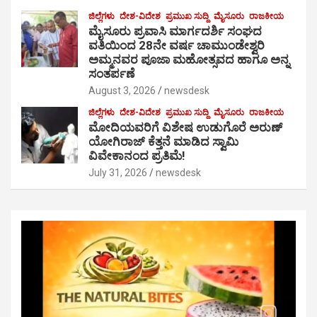
ಜಿಲ್ಲೆಗಳು
ದೇಶ-ವಿದೇಶ
ಪ್ರಮುಖ ಸುದ್ದಿ
ಮೈಸೂರು
ರಾಜಕೀಯ
ಮೈಸೂರು ಪ್ರವಾಸಿ ಮಾರ್ಗದರ್ಶಿ ಸಂಘದ
ವತಿಯಿಂದ 28ನೇ ವರ್ಷ ಚಾಮುಂಡೇಶ್ವರಿ
ಅಮ್ಮನವರ ಪೂಜಾ ಮಹೋತ್ಸವದ ಹಾಗೂ ಅನ್ನ
ಸಂತರ್ಪಣೆ
August 3, 2026
newsdesk
ಜಿಲ್ಲೆಗಳು
ದೇಶ-ವಿದೇಶ
ಪ್ರಮುಖ ಸುದ್ದಿ
ಮೈಸೂರು
ರಾಜಕೀಯ
ಮೋದಿಯವರಿಗೆ ವಿಶೇಷ ಉಡುಗೊರೆ ಅರುಣ್
ಯೋಗಿರಾಜ್ ಕೆತ್ತನೆ ಮಾಡಿದ ಸ್ವಾಮಿ
ವಿವೇಕಾನಂದ ಪ್ರತಿಮೆ!
July 31, 2026
newsdesk