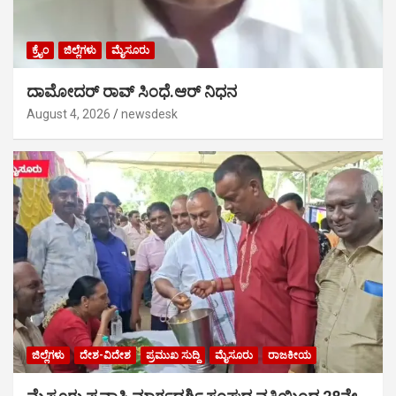
ಕ್ರೈಂ
ಜಿಲ್ಲೆಗಳು
ಮೈಸೂರು
ದಾಮೋದರ್ ರಾವ್ ಸಿಂಧೆ.ಆರ್ ನಿಧನ
August 4, 2026
newsdesk
ಜಿಲ್ಲೆಗಳು
ದೇಶ-ವಿದೇಶ
ಪ್ರಮುಖ ಸುದ್ದಿ
ಮೈಸೂರು
ರಾಜಕೀಯ