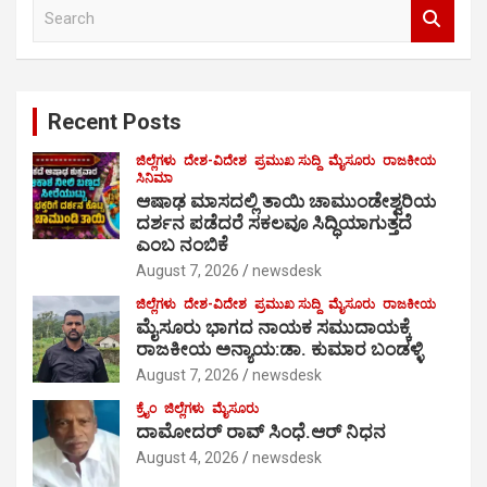
S
e
a
r
c
Recent Posts
h
ಜಿಲ್ಲೆಗಳು
ದೇಶ-ವಿದೇಶ
ಪ್ರಮುಖ ಸುದ್ದಿ
ಮೈಸೂರು
ರಾಜಕೀಯ
ಸಿನಿಮಾ
ಆಷಾಢ ಮಾಸದಲ್ಲಿ ತಾಯಿ ಚಾಮುಂಡೇಶ್ವರಿಯ
ದರ್ಶನ ಪಡೆದರೆ ಸಕಲವೂ ಸಿದ್ಧಿಯಾಗುತ್ತದೆ
ಎಂಬ ನಂಬಿಕೆ
August 7, 2026
newsdesk
ಜಿಲ್ಲೆಗಳು
ದೇಶ-ವಿದೇಶ
ಪ್ರಮುಖ ಸುದ್ದಿ
ಮೈಸೂರು
ರಾಜಕೀಯ
ಮೈಸೂರು ಭಾಗದ ನಾಯಕ ಸಮುದಾಯಕ್ಕೆ
ರಾಜಕೀಯ ಅನ್ಯಾಯ:ಡಾ. ಕುಮಾರ ಬಂಡಳ್ಳಿ
August 7, 2026
newsdesk
ಕ್ರೈಂ
ಜಿಲ್ಲೆಗಳು
ಮೈಸೂರು
ದಾಮೋದರ್ ರಾವ್ ಸಿಂಧೆ.ಆರ್ ನಿಧನ
August 4, 2026
newsdesk