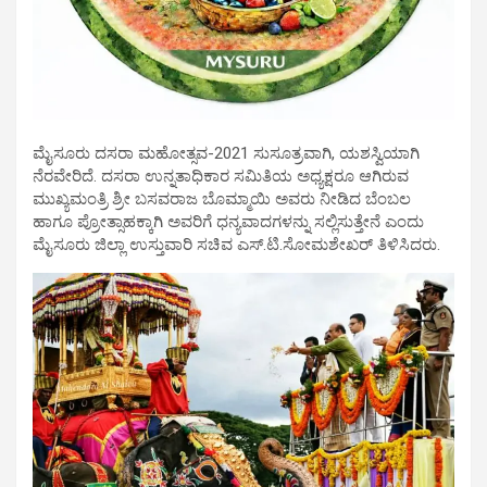
ಮೈಸೂರು ದಸರಾ ಮಹೋತ್ಸವ-2021 ಸುಸೂತ್ರವಾಗಿ, ಯಶಸ್ವಿಯಾಗಿ
ನೆರವೇರಿದೆ. ದಸರಾ ಉನ್ನತಾಧಿಕಾರ ಸಮಿತಿಯ ಅಧ್ಯಕ್ಷರೂ ಆಗಿರುವ
ಮುಖ್ಯಮಂತ್ರಿ ಶ್ರೀ ಬಸವರಾಜ ಬೊಮ್ಮಾಯಿ ಅವರು ನೀಡಿದ ಬೆಂಬಲ
ಹಾಗೂ ಪ್ರೋತ್ಸಾಹಕ್ಕಾಗಿ ಅವರಿಗೆ ಧನ್ಯವಾದಗಳನ್ನು ಸಲ್ಲಿಸುತ್ತೇನೆ ಎಂದು
ಮೈಸೂರು ಜಿಲ್ಲಾ ಉಸ್ತುವಾರಿ ಸಚಿವ ಎಸ್.ಟಿ.ಸೋಮಶೇಖರ್ ತಿಳಿಸಿದರು.