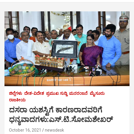
ಜಿಲ್ಲೆಗಳು
ದೇಶ-ವಿದೇಶ
ಪ್ರಮುಖ ಸುದ್ದಿ
ಮನರಂಜನೆ
ಮೈಸೂರು
ರಾಜಕೀಯ
ದಸರಾ ಯಶಸ್ವಿಗೆ ಕಾರಣರಾದವರಿಗೆ
ಧನ್ಯವಾದಗಳು:ಎಸ್.ಟಿ.ಸೋಮಶೇಖರ್
October 16, 2021
newsdesk