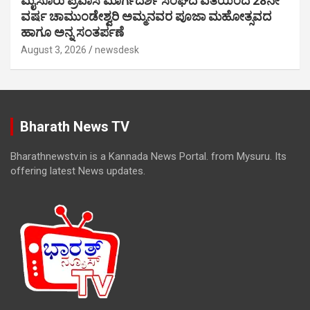
ಮೈಸೂರು ಪ್ರವಾಸಿ ಮಾರ್ಗದರ್ಶಿ ಸಂಘದ ವತಿಯಿಂದ 28ನೇ
ವರ್ಷ ಚಾಮುಂಡೇಶ್ವರಿ ಅಮ್ಮನವರ ಪೂಜಾ ಮಹೋತ್ಸವದ
ಹಾಗೂ ಅನ್ನ ಸಂತರ್ಪಣೆ
August 3, 2026
newsdesk
Bharath News TV
Bharathnewstv.in is a Kannada News Portal. from Mysuru. Its
offering latest News updates.