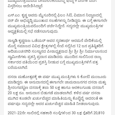
ಮುಖ್ಯಮಂತ್ರಿಯವರು ದೀಪಾಲಂಕಾರವನ್ನು ಇನ್ನೂ 9 ದಿನಗಳ ವರೆಗೆ
ವಿಸ್ತರಿಸಲು ಆದೇಶಿಸಿದ್ದಾರೆ.
ಎಸ್.ಎಂ. ಕೃಷ್ಣ ಅವರು ಮೈಸೂರಿನಲ್ಲಿ ಫಿಲಂ ಸಿಟಿ, ವಿಮಾನ ನಿಲ್ದಾಣದಲ್ಲಿ
ರನ್ ವೇ ಅಭಿವೃದ್ಧಿ ಮುಂತಾದ ಸಲಹೆಗಳನ್ನು ನೀಡಿದ್ದರು. ಈ ಬಗ್ಗೆ ಈಗಾಗಲೇ
ಮುಖ್ಯಮಂತ್ರಿಯವರೊಂದಿಗೆ ಚರ್ಚಿಸಿದ್ದೇನೆ. ಸದ್ಯದಲ್ಲೇ ಮುಖ್ಯಮಂತ್ರಿಗಳ
ಅಧ್ಯಕ್ಷತೆಯಲ್ಲಿ ಸಭೆ ನಡೆಸಲಾಗುವುದು.
ನಾಲ್ವಡಿ ಕೃಷ್ಣರಾಜ ಒಡೆಯರ್ ಅವರ ಸ್ಮರಣಾರ್ಥ ಅರಮನೆ ವೇದಿಕೆಯಲ್ಲಿ
ಮೊನ್ನೆ ಸಮಾಜದ ವಿವಿಧ ಕ್ಷೇತ್ರಗಳಲ್ಲಿ ಸೇವೆ ಸಲ್ಲಿಸಿದ 12 ಜನ ಪ್ರತಿಷ್ಠಿತರಿಗೆ
ಆದಿಚುಂಚನಗಿರಿ ಸಂಸ್ಥಾನದ ಪೀಠಾಧ್ಯಕ್ಷರಾದ ಶ್ರೀ ಶ್ರೀ ಶ್ರೀ ನಿರ್ಮಾಲಾನಂದ
ಸ್ವಾಮೀಜಿಗಳು ಪ್ರಶಸ್ತಿ ಪ್ರದಾನ ಮಾಡಿದರು. ಮುಂದಿನ ಸಾಲಿನಿಂದ ರಾಜ್ಯ
ಸರ್ಕಾರದ ವತಿಯಿಂದ ಪ್ರಶಸ್ತಿ ನೀಡುವ ಬಗ್ಗೆ ಮುಖ್ಯಮಂತ್ರಿಗಳಿಗೆ ಪತ್ರ
ಬರೆಯಲಾಗಿದೆ.
ದಸರಾ ಮಹೋತ್ಸವಕ್ಕೆ ಈ ವರ್ಷ ಮುಖ್ಯ ಮಂತ್ರಿಗಳು 6 ಕೋಟಿ ಮಂಜೂರು
ಮಾಡಿದ್ದರು. ಈ ಅನುದಾನದಲ್ಲಿ ಈಗಾಗಲೇ ಚಾಮರಾಜನಗರ ದಸರಾ ಮತ್ತು
ಶ್ರೀರಂಗಪಟ್ಟಣ ದಸರಾಕ್ಕೆ ತಲಾ 50 ಲಕ್ಷ ಹಾಗೂ ಅರಕಲಗೂಡು ದಸರಾಗೆ
20 ಲಕ್ಷ ರೂ. ಅನುದಾನ ಬಿಡುಗಡೆ ಮಾಡಲಾಗಿದೆ. ಕಳೆದ ವರ್ಷ ದಸರಾ
ಮುಗಿದ ಕೂಡಲೇ ಖರ್ಚುವೆಚ್ಚದ ಮಾಹಿತಿಯನ್ನು ಕೊಟ್ಟಿದ್ದೆ. ಅದರಂತೆ ಈ
ವರ್ಷವೂ ಸದ್ಯದಲ್ಲೇ ಅದರ ಖರ್ಚುವೆಚ್ಚದ ಮಾಹಿತಿ ನೀಡಲಾಗುವುದು.
2021-22ನೇ ಸಾಲಿನಲ್ಲಿ ಸಹಕಾರಿ ಸಂಸ್ಥೆಗಳಿಂದ 30 ಲಕ್ಷ ರೈತರಿಗೆ 20,810