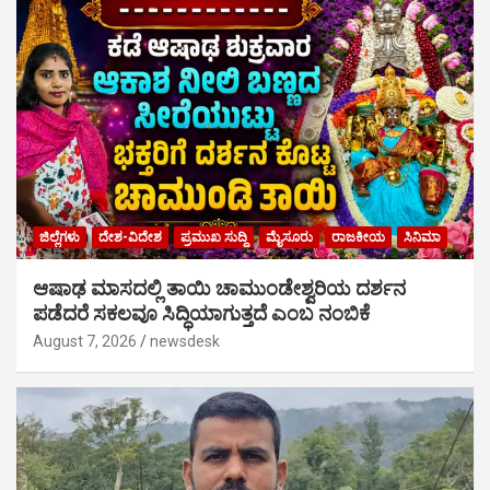
ಜಿಲ್ಲೆಗಳು
ದೇಶ-ವಿದೇಶ
ಪ್ರಮುಖ ಸುದ್ದಿ
ಮೈಸೂರು
ರಾಜಕೀಯ
ಸಿನಿಮಾ
ಆಷಾಢ ಮಾಸದಲ್ಲಿ ತಾಯಿ ಚಾಮುಂಡೇಶ್ವರಿಯ ದರ್ಶನ
ಪಡೆದರೆ ಸಕಲವೂ ಸಿದ್ಧಿಯಾಗುತ್ತದೆ ಎಂಬ ನಂಬಿಕೆ
August 7, 2026
newsdesk