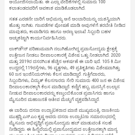
ಆಯೋಜಿಸಲಾಯಿತು. ಈ ಎಲ್ಲಾ ವೇದಿಕೆಗಳಲ್ಲಿ ಸುಮಾರು 100
ಕಲಾತಂಡದವರಿಗೆ ಅವಕಾಶ ಮಾಡಿಕೊಡಲಾಗಿದೆ.
ಸತತ ಎರಡನೇ ಬಾರಿಗೆ ಅಭಿಮನ್ಯು ಆನೆ ಅಂಬಾರಿಯನ್ನು ಯಶಸ್ವಿಯಾಗಿ
ಹೊತ್ತು ಸಾಗಿತು. ಗಜಪಡೆಗಳ ಪೋಷಣೆ ಮಾಡಿ ಅವುಗಳಿಗೆ ತರಬೇತಿ ನೀಡಿದ
ಮಾವುತರು, ಕಾವಾಡಿಗರು ಹಾಗೂ ಅರಣ್ಯ ಇಲಾಖೆ ಸಿಬ್ಬಂದಿ ಬಹಳ
ಅಚ್ಚುಕಟ್ಟಾಗಿ ಕಾರ್ಯನಿರ್ವಹಿಸಿದರು.
ಲಾಕ್‌ಡೌನ್ ಪರಿಣಾಮವಾಗಿ ನಲುಗಿಹೋಗಿದ್ದ ಪ್ರವಾಸೋದ್ಯಮ ಕ್ಷೇತ್ರಕ್ಕೆ
ಉತ್ತೇಜನ ನೀಡಲು ದೀಪಾಲಂಕಾರಕ್ಕೆ ವಿಶೇಷ ಒತ್ತು ನೀಡಲಾಗಿದೆ. 2020
ಮತ್ತು 2019ರ ದಸರಗಿಂತ ಹೆಚ್ಚಿನ ಆಕರ್ಷಣೆ ಈ ಬಾರಿ ಇದೆ. 105 ಕಿ.ಮೀ
ಉದ್ದದಲ್ಲಿ 119ರಸ್ತೆಗಳು, 96 ವೃತ್ತಗಳು, 49 ಪ್ರತಿಕೃತಿಗಳು ವಿಶೇಷವಾಗಿತ್ತು.
60 ಜನ ಇಂಜಿನಿಯರ್‌ಗಳು ಕೆಲಸ ಮಾಡಿದ್ದಾರೆ. ಗುತ್ತಿಗೆದಾರರು,
ಸಿಬ್ಬಂದಿಗಳು, ವಿದ್ಯುತ್ ಕೆಲಸಗಾರರು ಸೇರಿ ಸುಮಾರು 400 ಜನ ಈ ವಿಶೇಷ
ದೀಪಾಲಂಕಾರಕ್ಕಾಗಿ ಕೆಲಸ ಮಾಡಿದ್ದಾರೆ. ಕಣ್ಣಿಗೆ ಹಬ್ಬ, ಮನಸ್ಸಿಗೆ ಉಲ್ಲಾಸ
ನೀಡುವ ದೀಪಾಲಂಕಾರವನ್ನು ಕಣ್ತುಂಬಿಕೊಂಡ ಪ್ರವಾಸಿಗರು ಹಾಗೂ
ಮೈಸೂರಿನ ಮಹಾಜನತೆ ಅತೀವ ಮೆಚ್ಚುಗೆ ವ್ಯಕ್ತಪಡಿಸಿದ್ದಾರೆ.
ಈ ಬಾರಿಯ ದಸರಾ ಉದ್ಘಾಟಕರಾದ ಮಾಜಿ ಮುಖ್ಯಮಂತ್ರಿ, ರಾಜಕೀಯ
ಮುತ್ಸದ್ಧಿ ಎಸ್.ಎಂ.ಕೃಷ್ಣ ಅವರು ದಸರಾ ಉದ್ಘಾಟನಾ ಸಮಾರಂಭದಲ್ಲಿ
ಮೈಸೂರು ಅಭಿವೃದ್ಧಿಗೆ ಪ್ರವಾಸೋದ್ಯಮ ಹಬ್ ಮಾಡುವಂತೆ ಸಲಹೆ
ನೀಡಿದ್ದರು. ಈ ಹಿನ್ನೆಲೆಯಲ್ಲಿ ಪ್ರವಾಸೋದ್ಯಮದ ಉತ್ತೇಜನಕ್ಕಾಗಿ ಮಾನ್ಯ