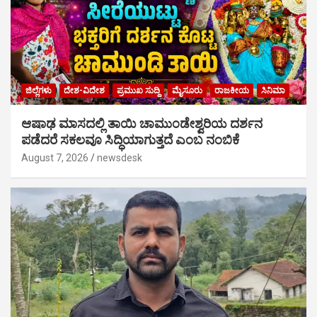
ಜಿಲ್ಲೆಗಳು
ದೇಶ-ವಿದೇಶ
ಪ್ರಮುಖ ಸುದ್ದಿ
ಮೈಸೂರು
ರಾಜಕೀಯ
ಸಿನಿಮಾ
ಆಷಾಢ ಮಾಸದಲ್ಲಿ ತಾಯಿ ಚಾಮುಂಡೇಶ್ವರಿಯ ದರ್ಶನ
ಪಡೆದರೆ ಸಕಲವೂ ಸಿದ್ಧಿಯಾಗುತ್ತದೆ ಎಂಬ ನಂಬಿಕೆ
August 7, 2026
newsdesk