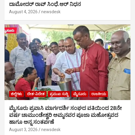
ದಾಮೋದರ್ ರಾವ್ ಸಿಂಧೆ.ಆರ್ ನಿಧನ
August 4, 2026
newsdesk
ಜಿಲ್ಲೆಗಳು
ದೇಶ-ವಿದೇಶ
ಪ್ರಮುಖ ಸುದ್ದಿ
ಮೈಸೂರು
ರಾಜಕೀಯ
ಮೈಸೂರು ಪ್ರವಾಸಿ ಮಾರ್ಗದರ್ಶಿ ಸಂಘದ ವತಿಯಿಂದ 28ನೇ
ವರ್ಷ ಚಾಮುಂಡೇಶ್ವರಿ ಅಮ್ಮನವರ ಪೂಜಾ ಮಹೋತ್ಸವದ
ಹಾಗೂ ಅನ್ನ ಸಂತರ್ಪಣೆ
August 3, 2026
newsdesk