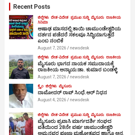
Recent Posts
h
ಜಿಲ್ಲೆಗಳು
ದೇಶ-ವಿದೇಶ
ಪ್ರಮುಖ ಸುದ್ದಿ
ಮೈಸೂರು
ರಾಜಕೀಯ
ಸಿನಿಮಾ
ಆಷಾಢ ಮಾಸದಲ್ಲಿ ತಾಯಿ ಚಾಮುಂಡೇಶ್ವರಿಯ
ದರ್ಶನ ಪಡೆದರೆ ಸಕಲವೂ ಸಿದ್ಧಿಯಾಗುತ್ತದೆ
ಎಂಬ ನಂಬಿಕೆ
August 7, 2026
newsdesk
ಜಿಲ್ಲೆಗಳು
ದೇಶ-ವಿದೇಶ
ಪ್ರಮುಖ ಸುದ್ದಿ
ಮೈಸೂರು
ರಾಜಕೀಯ
ಮೈಸೂರು ಭಾಗದ ನಾಯಕ ಸಮುದಾಯಕ್ಕೆ
ರಾಜಕೀಯ ಅನ್ಯಾಯ:ಡಾ. ಕುಮಾರ ಬಂಡಳ್ಳಿ
August 7, 2026
newsdesk
ಕ್ರೈಂ
ಜಿಲ್ಲೆಗಳು
ಮೈಸೂರು
ದಾಮೋದರ್ ರಾವ್ ಸಿಂಧೆ.ಆರ್ ನಿಧನ
August 4, 2026
newsdesk
ಜಿಲ್ಲೆಗಳು
ದೇಶ-ವಿದೇಶ
ಪ್ರಮುಖ ಸುದ್ದಿ
ಮೈಸೂರು
ರಾಜಕೀಯ
ಮೈಸೂರು ಪ್ರವಾಸಿ ಮಾರ್ಗದರ್ಶಿ ಸಂಘದ
ವತಿಯಿಂದ 28ನೇ ವರ್ಷ ಚಾಮುಂಡೇಶ್ವರಿ
ಅಮ್ಮನವರ ಪೂಜಾ ಮಹೋತ್ಸವದ ಹಾಗೂ ಅನ್ನ