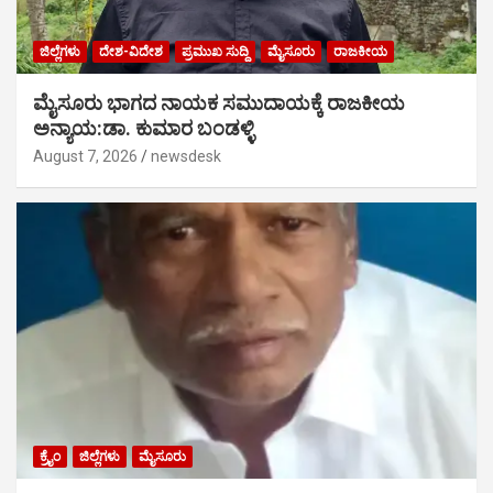
ಜಿಲ್ಲೆಗಳು
ದೇಶ-ವಿದೇಶ
ಪ್ರಮುಖ ಸುದ್ದಿ
ಮೈಸೂರು
ರಾಜಕೀಯ
ಮೈಸೂರು ಭಾಗದ ನಾಯಕ ಸಮುದಾಯಕ್ಕೆ ರಾಜಕೀಯ
ಅನ್ಯಾಯ:ಡಾ. ಕುಮಾರ ಬಂಡಳ್ಳಿ
August 7, 2026
newsdesk
ಕ್ರೈಂ
ಜಿಲ್ಲೆಗಳು
ಮೈಸೂರು