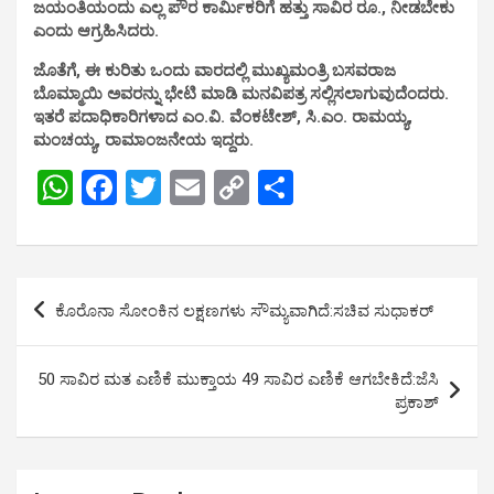
ಜಯಂತಿಯಂದು ಎಲ್ಲ ಪೌರ ಕಾರ್ಮಿಕರಿಗೆ ಹತ್ತು ಸಾವಿರ ರೂ., ನೀಡಬೇಕು
ಎಂದು ಆಗ್ರಹಿಸಿದರು.
ಜೊತೆಗೆ, ಈ ಕುರಿತು ಒಂದು ವಾರದಲ್ಲಿ ಮುಖ್ಯಮಂತ್ರಿ ಬಸವರಾಜ
ಬೊಮ್ಮಾಯಿ ಅವರನ್ನು ಭೇಟಿ ಮಾಡಿ ಮನವಿಪತ್ರ ಸಲ್ಲಿಸಲಾಗುವುದೆಂದರು.
ಇತರೆ ಪದಾಧಿಕಾರಿಗಳಾದ ಎಂ.ವಿ. ವೆಂಕಟೇಶ್, ಸಿ.ಎಂ. ರಾಮಯ್ಯ,
ಮಂಚಯ್ಯ, ರಾಮಾಂಜನೇಯ ಇದ್ದರು.
W
F
T
E
C
S
h
a
wi
m
o
h
at
ce
tt
ail
py
ar
s
b
er
Li
e
Post
ಕೊರೊನಾ ಸೋಂಕಿನ ಲಕ್ಷಣಗಳು ಸೌಮ್ಯವಾಗಿದೆ:ಸಚಿವ ಸುಧಾಕರ್
A
o
n
navigation
p
o
k
50 ಸಾವಿರ ಮತ ಎಣಿಕೆ ಮುಕ್ತಾಯ 49 ಸಾವಿರ ಎಣಿಕೆ ಆಗಬೇಕಿದೆ:ಜೆಸಿ
p
k
ಪ್ರಕಾಶ್