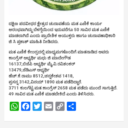
ದಕ್ಷಿಣ ಪದವೀಧರ ಕ್ಷೇತ್ರದ ಚುನಾವಣೆಯ ಮತ ಎಣಿಕೆ ಕಾರ್ಯ
ಆರಂಭವಾಗಿದ್ದು ಬೆಳಗ್ಗೆಯಿಂದ ಇದುವರೆಗೂ 50 ಸಾವಿರ ಮತ ಎಣಿಕೆ
ಮಾಡಲಾಗಿದೆ ಎಂದು ಪ್ರಾದೇಶಿಕ ಆಯುಕ್ತರು ಹಾಗೂ ಚುನಾವಣಾಧಿಕಾರಿ
ಜಿ ಸಿ ಪ್ರಕಾಶ್ ಮಾಹಿತಿ ನೀಡಿದರು.
ಮತ ಎಣಿಕೆ ಕೇಂದ್ರದಲ್ಲಿ ಮಾಧ್ಯಮಗಳೊಂದಿಗೆ ಮಾತನಾಡಿದ ಅವರು
ಕಾಂಗ್ರೆಸ್ ಅಭ್ಯರ್ಥಿ ಮಧು ಜಿ ಮಾದೇಗೌಡ
16137,ಬಿಜೆಪಿ ಅಭ್ಯರ್ಥಿ ಮೈ.ವಿ.ರವಿಶಂಕರ್
13479,ಜೆಡಿಎಸ್ ಅಭ್ಯರ್ಥಿ
ಹೆಚ್.ಕೆ.ರಾಮು 8512,
ಚನ್ನಕೇಶವ 1418,
ಪ್ರಸನ್ನ 3142,
ವಿನಯ್ 1890 ಮತ ಪಡೆದಿದ್ದಾರೆ.
3711 ಕುಲಗೆಟ್ಟ ಮತ.
ಕಾಂಗ್ರೆಸ್ 2658 ಮತ ಪಡೆದು ಮುಂದೆ ಸಾಗುತ್ತಿದೆ.
49 ಸಾವಿರ ಮತ ಎಣಿಕೆ ಮಾಡಬೇಕಿದೆ ಎಂದು ತಿಳಿಸಿದರು.
W
F
T
E
C
S
h
a
wi
m
o
h
at
ce
tt
ail
py
ar