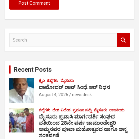
S
e
a
r
c
Recent Posts
h
ಕ್ರೈಂ
ಜಿಲ್ಲೆಗಳು
ಮೈಸೂರು
ದಾಮೋದರ್ ರಾವ್ ಸಿಂಧೆ.ಆರ್ ನಿಧನ
August 4, 2026
newsdesk
ಜಿಲ್ಲೆಗಳು
ದೇಶ-ವಿದೇಶ
ಪ್ರಮುಖ ಸುದ್ದಿ
ಮೈಸೂರು
ರಾಜಕೀಯ
ಮೈಸೂರು ಪ್ರವಾಸಿ ಮಾರ್ಗದರ್ಶಿ ಸಂಘದ
ವತಿಯಿಂದ 28ನೇ ವರ್ಷ ಚಾಮುಂಡೇಶ್ವರಿ
ಅಮ್ಮನವರ ಪೂಜಾ ಮಹೋತ್ಸವದ ಹಾಗೂ ಅನ್ನ
ಸಂತರ್ಪಣೆ