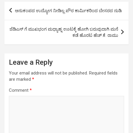
s
b
er
Li
e
Post
ಅನುಕಂಪದ ಉದ್ಯೋಗ ನೀಡಿಲ್ಲ ಪೌರ ಕಾರ್ಮಿಕರಿಂದ ಬೇಸರದ ನುಡಿ
A
o
n
navigation
p
o
k
ಜೆಡಿಎಸ್ ಗೆ ಮುಖಭಂಗ ಮಧ್ಯಾಹ್ನ ಊಟಕ್ಕೆ ಹೋಗಿ ಬರುವುದಾಗಿ ಮನೆ
p
k
ಕಡೆ ಹೊರಟ ಹೆಚ್.ಕೆ. ರಾಮು
Leave a Reply
Your email address will not be published.
Required fields
are marked
*
Comment
*