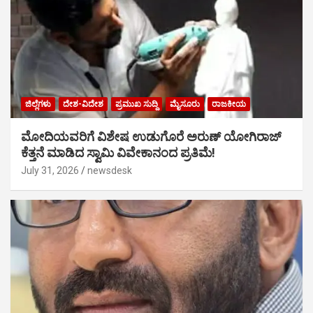
ಜಿಲ್ಲೆಗಳು
ದೇಶ-ವಿದೇಶ
ಪ್ರಮುಖ ಸುದ್ದಿ
ಮೈಸೂರು
ರಾಜಕೀಯ
ಮೋದಿಯವರಿಗೆ ವಿಶೇಷ ಉಡುಗೊರೆ ಅರುಣ್ ಯೋಗಿರಾಜ್
ಕೆತ್ತನೆ ಮಾಡಿದ ಸ್ವಾಮಿ ವಿವೇಕಾನಂದ ಪ್ರತಿಮೆ!
July 31, 2026
newsdesk