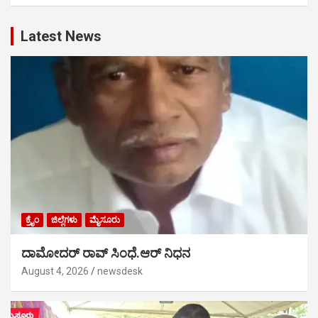
Latest News
ಕ್ರೈಂ
ಜಿಲ್ಲೆಗಳು
ಮೈಸೂರು
ದಾಮೋದರ್ ರಾವ್ ಸಿಂಧೆ.ಆರ್ ನಿಧನ
August 4, 2026
newsdesk