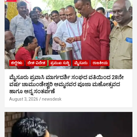
ಜಿಲ್ಲೆಗಳು
ದೇಶ-ವಿದೇಶ
ಪ್ರಮುಖ ಸುದ್ದಿ
ಮೈಸೂರು
ರಾಜಕೀಯ
ಮೈಸೂರು ಪ್ರವಾಸಿ ಮಾರ್ಗದರ್ಶಿ ಸಂಘದ ವತಿಯಿಂದ 28ನೇ
ವರ್ಷ ಚಾಮುಂಡೇಶ್ವರಿ ಅಮ್ಮನವರ ಪೂಜಾ ಮಹೋತ್ಸವದ
ಹಾಗೂ ಅನ್ನ ಸಂತರ್ಪಣೆ
August 3, 2026
newsdesk