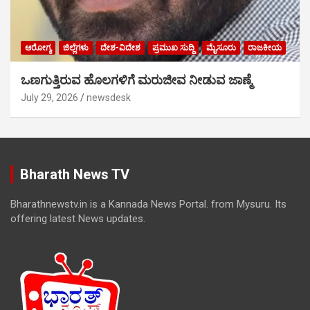
ಆರೋಗ್ಯ
ಜಿಲ್ಲೆಗಳು
ದೇಶ-ವಿದೇಶ
ಪ್ರಮುಖ ಸುದ್ದಿ
ಮೈಸೂರು
ರಾಜಕೀಯ
ಒಣಗುತ್ತಿರುವ ಹೊಲಗಳಿಗೆ ಮರುಜೀವ ನೀಡುವ ಜಾಣ್ಮೆ
July 29, 2026
newsdesk
Bharath News TV
Bharathnewstv.in is a Kannada News Portal. from Mysuru. Its
offering latest News updates.