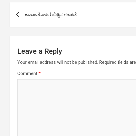
A
o
n
Post
p
o
k
ಕುಶಾಲತೋಪಿಗೆ ಬೆಚ್ಚಿದ ಗಜಪಡೆ
navigation
p
k
Leave a Reply
Your email address will not be published.
Required fields a
Comment
*