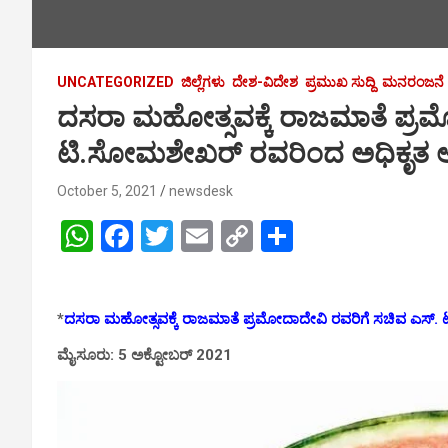
UNCATEGORIZED
ಜಿಲ್ಲೆಗಳು
ದೇಶ-ವಿದೇಶ
ಪ್ರಮುಖ ಸುದ್ದಿ
ಮನರಂಜನೆ
ದಸರಾ ಮಹೋತ್ಸವಕ್ಕೆ ರಾಜಮಾತೆ ಪ್ರಮ
ಟಿ.ಸೋಮಶೇಖರ್ ರವರಿಂದ ಅಧಿಕೃತ ಆ
October 5, 2021
newsdesk
W
F
T
E
C
S
h
a
wi
m
o
h
at
ce
tt
ail
py
ar
*
ದಸರಾ ಮಹೋತ್ಸವಕ್ಕೆ ರಾಜಮಾತೆ ಪ್ರಮೋದಾದೇವಿ ರವರಿಗೆ ಸಚಿವ ಎಸ್.
s
b
er
Li
e
A
o
n
ಮೈಸೂರು: 5 ಅಕ್ಟೋಬರ್ 2021
p
o
k
p
k