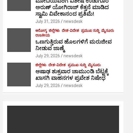
ಮೋದಿಯವರಿಗೆ ವಿಶೇಷ ಉಡುಗೊರೆ
ಅರುಣ್ ಯೋಗಿರಾಜ್ ಕೆತ್ತನೆ ಮಾಡಿದ
ಸ್ವಾಮಿ ವಿವೇಕಾನಂದ ಪ್ರತಿಮೆ!
July 31, 2026
newsdesk
ಆರೋಗ್ಯ
ಜಿಲ್ಲೆಗಳು
ದೇಶ-ವಿದೇಶ
ಪ್ರಮುಖ ಸುದ್ದಿ
ಮೈಸೂರು
ರಾಜಕೀಯ
ಒಣಗುತ್ತಿರುವ ಹೊಲಗಳಿಗೆ ಮರುಜೀವ
ನೀಡುವ ಜಾಣ್ಮೆ
July 29, 2026
newsdesk
ಜಿಲ್ಲೆಗಳು
ದೇಶ-ವಿದೇಶ
ಪ್ರಮುಖ ಸುದ್ದಿ
ಮೈಸೂರು
ಆಷಾಢ ಶುಕ್ರವಾರ ಚಾಮುಂಡಿ ಬೆಟ್ಟಕ್ಕೆ
ಖಾಸಗಿ ವಾಹನಗಳ ಪ್ರವೇಶ ನಿಷೇಧ
July 29, 2026
newsdesk