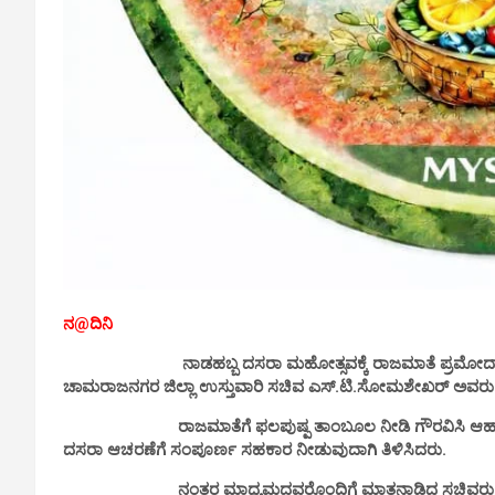
ನ@ದಿನಿ
ನಾಡಹಬ್ಬ ದಸರಾ ಮಹೋತ್ಸವಕ್ಕೆ ರಾಜಮಾತೆ ಪ್ರಮೋದಾದೇವಿ 
ಚಾಮರಾಜನಗರ ಜಿಲ್ಲಾ ಉಸ್ತುವಾರಿ ಸಚಿವ ಎಸ್.ಟಿ.ಸೋಮಶೇಖರ್ ಅವರು 
ರಾಜಮಾತೆಗೆ ಫಲಪುಷ್ಪ ತಾಂಬೂಲ ನೀಡಿ ಗೌರವಿಸಿ ಆಹ್ವಾನ ನೀಡ
ದಸರಾ ಆಚರಣೆಗೆ ಸಂಪೂರ್ಣ ಸಹಕಾರ ನೀಡುವುದಾಗಿ ತಿಳಿಸಿದರು.
‌‌‌‌‌‌ ನಂತರ ಮಾಧ್ಯಮದವರೊಂದಿಗೆ ಮಾತನಾಡಿದ ಸಚಿವರು, ಪ್ರತಿ