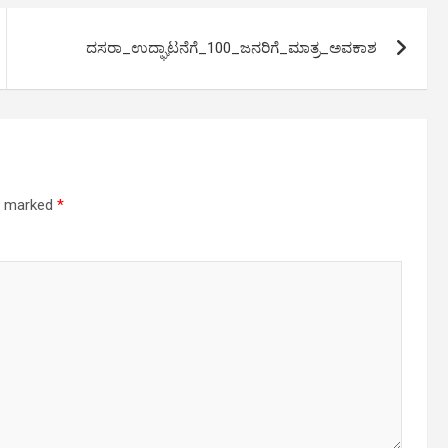
ದಸರಾ_ಉದ್ಘಾಟನೆಗೆ_100_ಜನರಿಗೆ_ಮಾತ್ರ_ಅವಕಾಶ
re marked
*