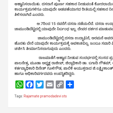
ಆಹ್ವಾನಿಸಲಾಯಿತು. ದಸರಾಗೆ ಪೂರ್ಣ ಸಹಕಾರ ನೀಡುವಂತೆ ಕೋರಲಾಯಿತು.
ಕಾರ್ಯಕ್ರಮಗಳಿಗೂ ಯಾವುದೇ ಅಡಚಣೆಯಾಗದ ರೀತಿಯಲ್ಲಿ ಸಹಕಾರ ನೀಡ
ತಿಳಿಸಲಾಗಿದೆ ಎಂದರು.
ಅ.7ರಿಂದ 15 ರವರೆಗೆ ದಸರಾ ನಡೆಯಲಿದೆ. ದಸರಾ ಉದ್ಘಾಟನೆ ಕಾ
ಚಾಮುಂಡಿಬೆಟ್ಟದಲ್ಲಿ ಯಾವುದೇ ನಿರ್ಬಂಧ ಇಲ್ಲ. ದೇವರ ದರ್ಶನ ಮಾಡ
ಚಾಮುಂಡಿಬೆಟ್ಟದಲ್ಲಿ ದಸರಾ ಉದ್ಘಾಟನೆ, ಅರಮನೆ ಆವರಣದಲ್ಲಿ 
ಹೊರತು ಬೇರೆ ಯಾವುದೇ ಕಾರ್ಯಕ್ರಮಕ್ಕೆ ಅವಕಾಶವಿಲ್ಲ. ಜಂಬೂ ಸವಾರಿ ವೀ
ಚರ್ಚಿಸಿ ತೀರ್ಮಾನಿಸಲಾಗುವುದು ಎಂದರು.
ರಾಜಮಾತೆಗೆ ಆಹ್ವಾನ ನೀಡುವ ಸಂದರ್ಭದಲ್ಲಿ ಸಂಸದ ಪ್ರತಾಪ್
ಪಾಲನೇತ್ರ, ಮೂಡಾ ಅಧ್ಯಕ್ಷ ರಾಜೀವ್, ಜಿಲ್ಲಾಧಿಕಾರಿ ಡಾ. ಬಗಾದಿ ಗೌತಮ್
ಕರ್ತವ್ಯಾಧಿಕಾರಿ ದಿನೇಶ್ ಗೂಳಿಗೌಡ, ಪಾಲಿಕೆ ಆಯುಕ್ತರಾದ ಜಿ.ಲಕ್ಷ್ಮೀಕಾಂತ್ ರ
ಹಾಗೂ ಅಧಿಕಾರಿವರ್ಗದವರು ಉಪಸ್ಥಿತರಿದ್ದರು.
W
F
T
E
C
S
h
a
wi
m
o
h
Tags:
Rajamate pramodadevi sts
at
ce
tt
ail
py
ar
s
b
er
Li
e