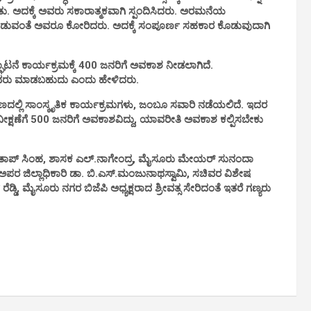
 ಅದಕ್ಕೆ ಅವರು ಸಕಾರಾತ್ಮಕವಾಗಿ ಸ್ಪಂದಿಸಿದರು. ಅರಮನೆಯ
ುವಂತೆ ಅವರೂ ಕೋರಿದರು. ಅದಕ್ಕೆ ಸಂಪೂರ್ಣ ಸಹಕಾರ ಕೊಡುವುದಾಗಿ
ರ್ಯಕ್ರಮಕ್ಕೆ 400 ಜನರಿಗೆ ಅವಕಾಶ ನೀಡಲಾಗಿದೆ.
ುವವರು ಮಾಡಬಹುದು ಎಂದು ಹೇಳಿದರು.
ಸಾಂಸ್ಕೃತಿಕ ಕಾರ್ಯಕ್ರಮಗಳು, ಜಂಬೂ ಸವಾರಿ ನಡೆಯಲಿದೆ. ಇದರ
ಕ್ಷಣೆಗೆ 500 ಜನರಿಗೆ ಅವಕಾಶವಿದ್ದು, ಯಾವರೀತಿ ಅವಕಾಶ ಕಲ್ಪಿಸಬೇಕು
 ಸಿಂಹ, ಶಾಸಕ ಎಲ್.ನಾಗೇಂದ್ರ, ಮೈಸೂರು ಮೇಯರ್ ಸುನಂದಾ
, ಅಪರ ಜಿಲ್ಲಾಧಿಕಾರಿ ಡಾ. ಬಿ.ಎಸ್.ಮಂಜುನಾಥಸ್ವಾಮಿ, ಸಚಿವರ ವಿಶೇಷ
ೆಡ್ಡಿ, ಮೈಸೂರು ನಗರ ಬಿಜೆಪಿ ಅಧ್ಯಕ್ಷರಾದ ಶ್ರೀವತ್ಸ ಸೇರಿದಂತೆ ಇತರೆ ಗಣ್ಯರು