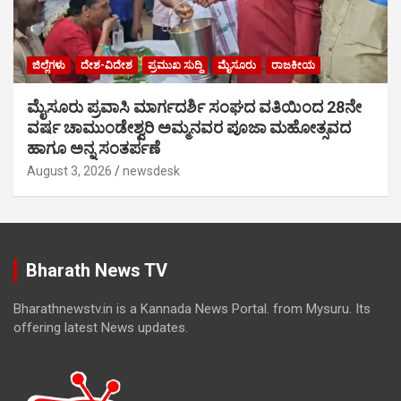
ಜಿಲ್ಲೆಗಳು
ದೇಶ-ವಿದೇಶ
ಪ್ರಮುಖ ಸುದ್ದಿ
ಮೈಸೂರು
ರಾಜಕೀಯ
ಮೈಸೂರು ಪ್ರವಾಸಿ ಮಾರ್ಗದರ್ಶಿ ಸಂಘದ ವತಿಯಿಂದ 28ನೇ
ವರ್ಷ ಚಾಮುಂಡೇಶ್ವರಿ ಅಮ್ಮನವರ ಪೂಜಾ ಮಹೋತ್ಸವದ
ಹಾಗೂ ಅನ್ನ ಸಂತರ್ಪಣೆ
August 3, 2026
newsdesk
Bharath News TV
Bharathnewstv.in is a Kannada News Portal. from Mysuru. Its
offering latest News updates.