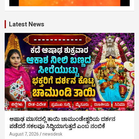
Latest News
ಜಿಲ್ಲೆಗಳು
ದೇಶ-ವಿದೇಶ
ಪ್ರಮುಖ ಸುದ್ದಿ
ಮೈಸೂರು
ರಾಜಕೀಯ
ಸಿನಿಮಾ
ಆಷಾಢ ಮಾಸದಲ್ಲಿ ತಾಯಿ ಚಾಮುಂಡೇಶ್ವರಿಯ ದರ್ಶನ
ಪಡೆದರೆ ಸಕಲವೂ ಸಿದ್ಧಿಯಾಗುತ್ತದೆ ಎಂಬ ನಂಬಿಕೆ
August 7, 2026
newsdesk