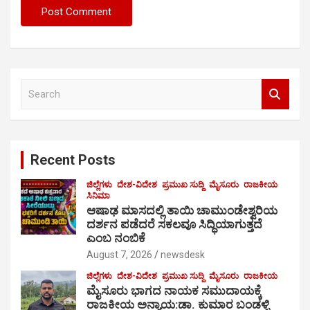
S
e
a
r
c
Recent Posts
h
ಜಿಲ್ಲೆಗಳು
ದೇಶ-ವಿದೇಶ
ಪ್ರಮುಖ ಸುದ್ದಿ
ಮೈಸೂರು
ರಾಜಕೀಯ
ಸಿನಿಮಾ
ಆಷಾಢ ಮಾಸದಲ್ಲಿ ತಾಯಿ ಚಾಮುಂಡೇಶ್ವರಿಯ
ದರ್ಶನ ಪಡೆದರೆ ಸಕಲವೂ ಸಿದ್ಧಿಯಾಗುತ್ತದೆ
ಎಂಬ ನಂಬಿಕೆ
August 7, 2026
newsdesk
ಜಿಲ್ಲೆಗಳು
ದೇಶ-ವಿದೇಶ
ಪ್ರಮುಖ ಸುದ್ದಿ
ಮೈಸೂರು
ರಾಜಕೀಯ
ಮೈಸೂರು ಭಾಗದ ನಾಯಕ ಸಮುದಾಯಕ್ಕೆ
ರಾಜಕೀಯ ಅನ್ಯಾಯ:ಡಾ. ಕುಮಾರ ಬಂಡಳ್ಳಿ