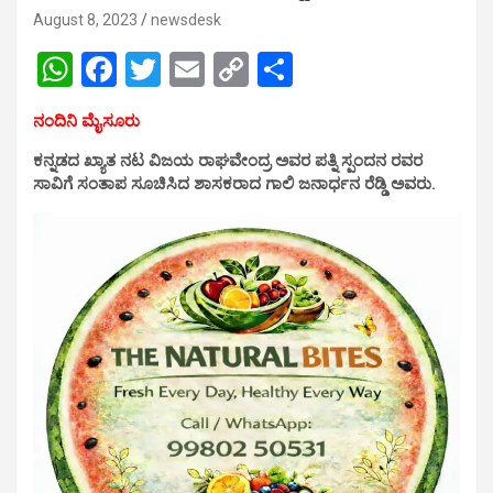
August 8, 2023
newsdesk
W
F
T
E
C
S
h
a
wi
m
o
h
ನಂದಿನಿ ಮೈಸೂರು
at
ce
tt
ail
py
ar
ಕನ್ನಡದ ಖ್ಯಾತ ನಟ ವಿಜಯ ರಾಘವೇಂದ್ರ ಅವರ ಪತ್ನಿ ಸ್ಪಂದನ ರವರ
s
b
er
Li
e
ಸಾವಿಗೆ ಸಂತಾಪ ಸೂಚಿಸಿದ ಶಾಸಕರಾದ ಗಾಲಿ ಜನಾರ್ಧನ ರೆಡ್ಡಿ ಅವರು.
A
o
n
p
o
k
p
k