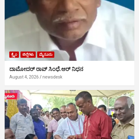
ಕ್ರೈಂ
ಜಿಲ್ಲೆಗಳು
ಮೈಸೂರು
ದಾಮೋದರ್ ರಾವ್ ಸಿಂಧೆ.ಆರ್ ನಿಧನ
August 4, 2026
newsdesk