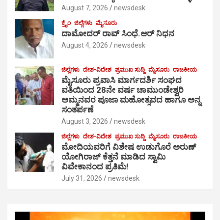
August 7, 2026
newsdesk
ಕ್ರೈಂ
ಜಿಲ್ಲೆಗಳು
ಮೈಸೂರು
ದಾಮೋದರ್ ರಾವ್ ಸಿಂಧೆ.ಆರ್ ನಿಧನ
August 4, 2026
newsdesk
ಜಿಲ್ಲೆಗಳು
ದೇಶ-ವಿದೇಶ
ಪ್ರಮುಖ ಸುದ್ದಿ
ಮೈಸೂರು
ರಾಜಕೀಯ
ಮೈಸೂರು ಪ್ರವಾಸಿ ಮಾರ್ಗದರ್ಶಿ ಸಂಘದ
ವತಿಯಿಂದ 28ನೇ ವರ್ಷ ಚಾಮುಂಡೇಶ್ವರಿ
ಅಮ್ಮನವರ ಪೂಜಾ ಮಹೋತ್ಸವದ ಹಾಗೂ ಅನ್ನ
ಸಂತರ್ಪಣೆ
August 3, 2026
newsdesk
ಜಿಲ್ಲೆಗಳು
ದೇಶ-ವಿದೇಶ
ಪ್ರಮುಖ ಸುದ್ದಿ
ಮೈಸೂರು
ರಾಜಕೀಯ
ಮೋದಿಯವರಿಗೆ ವಿಶೇಷ ಉಡುಗೊರೆ ಅರುಣ್
ಯೋಗಿರಾಜ್ ಕೆತ್ತನೆ ಮಾಡಿದ ಸ್ವಾಮಿ
ವಿವೇಕಾನಂದ ಪ್ರತಿಮೆ!
July 31, 2026
newsdesk