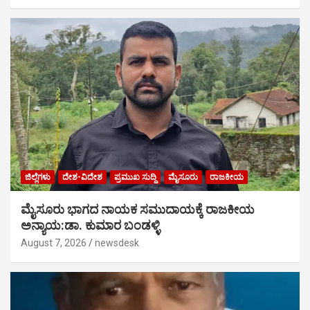
ಜಿಲ್ಲೆಗಳು
ದೇಶ-ವಿದೇಶ
ಪ್ರಮುಖ ಸುದ್ದಿ
ಮೈಸೂರು
ರಾಜಕೀಯ
ಮೈಸೂರು ಭಾಗದ ನಾಯಕ ಸಮುದಾಯಕ್ಕೆ ರಾಜಕೀಯ
ಅನ್ಯಾಯ:ಡಾ. ಕುಮಾರ ಬಂಡಳ್ಳಿ
August 7, 2026
newsdesk