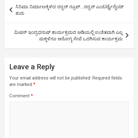
s
b
er
Li
e
Post
ಸಿನಿಮಾ ನಿರ್ಮಾಣಕ್ಕಿಳಿದ ನನ್ಬನ್ ಗ್ರೂಪ್….ನನ್ಬನ್ ಎಂಟರ್ಟೈನ್ಮೆಂಟ್
A
o
n
navigation
ಶುರು
p
o
k
p
k
ಮಿಷನ್ ಇಂದ್ರಧನುಷ್ ಕಾರ್ಯಕ್ರಮದ ಅಡಿಯಲ್ಲಿ ಉಚಿತವಾಗಿ ಎಲ್ಲ
ಮಕ್ಕಳಿಗೂ ಆರೋಗ್ಯ ಸೇವೆ ಒದಗಿಸುವ ಕಾರ್ಯಕ್ರಮ
Leave a Reply
Your email address will not be published.
Required fields
are marked
*
Comment
*