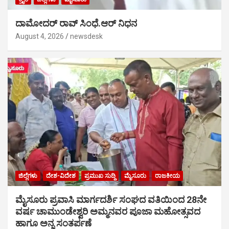
ದಾಮೋದರ್ ರಾವ್ ಸಿಂಧೆ.ಆರ್ ನಿಧನ
August 4, 2026
newsdesk
ಜಿಲ್ಲೆಗಳು
ದೇಶ-ವಿದೇಶ
ಪ್ರಮುಖ ಸುದ್ದಿ
ಮೈಸೂರು
ರಾಜಕೀಯ
ಮೈಸೂರು ಪ್ರವಾಸಿ ಮಾರ್ಗದರ್ಶಿ ಸಂಘದ ವತಿಯಿಂದ 28ನೇ
ವರ್ಷ ಚಾಮುಂಡೇಶ್ವರಿ ಅಮ್ಮನವರ ಪೂಜಾ ಮಹೋತ್ಸವದ
ಹಾಗೂ ಅನ್ನ ಸಂತರ್ಪಣೆ