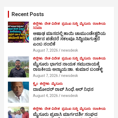
r
c
Recent Posts
h
ಜಿಲ್ಲೆಗಳು
ದೇಶ-ವಿದೇಶ
ಪ್ರಮುಖ ಸುದ್ದಿ
ಮೈಸೂರು
ರಾಜಕೀಯ
ಸಿನಿಮಾ
ಆಷಾಢ ಮಾಸದಲ್ಲಿ ತಾಯಿ ಚಾಮುಂಡೇಶ್ವರಿಯ
ದರ್ಶನ ಪಡೆದರೆ ಸಕಲವೂ ಸಿದ್ಧಿಯಾಗುತ್ತದೆ
ಎಂಬ ನಂಬಿಕೆ
August 7, 2026
newsdesk
ಜಿಲ್ಲೆಗಳು
ದೇಶ-ವಿದೇಶ
ಪ್ರಮುಖ ಸುದ್ದಿ
ಮೈಸೂರು
ರಾಜಕೀಯ
ಮೈಸೂರು ಭಾಗದ ನಾಯಕ ಸಮುದಾಯಕ್ಕೆ
ರಾಜಕೀಯ ಅನ್ಯಾಯ:ಡಾ. ಕುಮಾರ ಬಂಡಳ್ಳಿ
August 7, 2026
newsdesk
ಕ್ರೈಂ
ಜಿಲ್ಲೆಗಳು
ಮೈಸೂರು
ದಾಮೋದರ್ ರಾವ್ ಸಿಂಧೆ.ಆರ್ ನಿಧನ
August 4, 2026
newsdesk
ಜಿಲ್ಲೆಗಳು
ದೇಶ-ವಿದೇಶ
ಪ್ರಮುಖ ಸುದ್ದಿ
ಮೈಸೂರು
ರಾಜಕೀಯ
ಮೈಸೂರು ಪ್ರವಾಸಿ ಮಾರ್ಗದರ್ಶಿ ಸಂಘದ