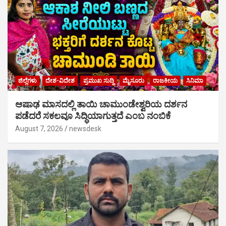
ಜಿಲ್ಲೆಗಳು
ದೇಶ-ವಿದೇಶ
ಪ್ರಮುಖ ಸುದ್ದಿ
ಮೈಸೂರು
ರಾಜಕೀಯ
ಸಿನಿಮಾ
ಆಷಾಢ ಮಾಸದಲ್ಲಿ ತಾಯಿ ಚಾಮುಂಡೇಶ್ವರಿಯ ದರ್ಶನ
ಪಡೆದರೆ ಸಕಲವೂ ಸಿದ್ಧಿಯಾಗುತ್ತದೆ ಎಂಬ ನಂಬಿಕೆ
August 7, 2026
newsdesk