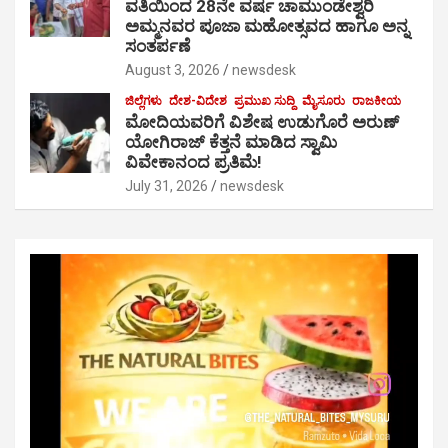
ವತಿಯಿಂದ 28ನೇ ವರ್ಷ ಚಾಮುಂಡೇಶ್ವರಿ
ಅಮ್ಮನವರ ಪೂಜಾ ಮಹೋತ್ಸವದ ಹಾಗೂ ಅನ್ನ
ಸಂತರ್ಪಣೆ
August 3, 2026
newsdesk
ಜಿಲ್ಲೆಗಳು
ದೇಶ-ವಿದೇಶ
ಪ್ರಮುಖ ಸುದ್ದಿ
ಮೈಸೂರು
ರಾಜಕೀಯ
ಮೋದಿಯವರಿಗೆ ವಿಶೇಷ ಉಡುಗೊರೆ ಅರುಣ್
ಯೋಗಿರಾಜ್ ಕೆತ್ತನೆ ಮಾಡಿದ ಸ್ವಾಮಿ
ವಿವೇಕಾನಂದ ಪ್ರತಿಮೆ!
July 31, 2026
newsdesk