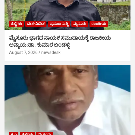
ಜಿಲ್ಲೆಗಳು
ದೇಶ-ವಿದೇಶ
ಪ್ರಮುಖ ಸುದ್ದಿ
ಮೈಸೂರು
ರಾಜಕೀಯ
ಮೈಸೂರು ಭಾಗದ ನಾಯಕ ಸಮುದಾಯಕ್ಕೆ ರಾಜಕೀಯ
ಅನ್ಯಾಯ:ಡಾ. ಕುಮಾರ ಬಂಡಳ್ಳಿ
August 7, 2026
newsdesk
ಕ್ರೈಂ
ಜಿಲ್ಲೆಗಳು
ಮೈಸೂರು