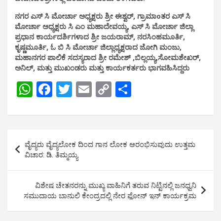
ನಗರ ಎಸ್ ಸಿ ಮೋರ್ಚಾ ಅಧ್ಯಕ್ಷರು ಶ್ರೀ ಈಶ್ವರ್, ಗ್ರಾಮಾoತರ ಎಸ್ ಸಿ
ಮೋರ್ಚಾ ಅಧ್ಯಕ್ಷರು ಸಿ ಎಂ ಮಹಾದೇವಯ್ಯ, ಎಸ್ ಸಿ ಮೋರ್ಚಾ ಜಿಲ್ಲಾ
ಪ್ರಧಾನ ಕಾರ್ಯದರ್ಶಿಗಳಾದ ಶ್ರೀ ಜಯರಾಮ್, ನರಸಿಂಹಮೂರ್ತಿ,
ಕೃಷ್ಣಮೂರ್ತಿ, ಓ ಬಿ ಸಿ ಮೋರ್ಚಾ ಜಿಲ್ಲಾಧ್ಯಕ್ಷರಾದ ಜೋಗಿ ಮಂಜು,
ಮಹಾನಗರ ಪಾಲಿಕೆ ಸದಸ್ಯರಾದ ಶ್ರೀ ರಮೇಶ್ ,ಬಿಲ್ಲಯ್ಯ,ಸೋಮಶೇಖರ್,
ಅನಿಲ್, ಮತ್ತು ಮುಖಂಡರು ಮತ್ತು ಕಾರ್ಯಕರ್ತರು ಭಾಗವಹಿಸಿದ್ದರು
W
F
T
E
C
S
h
a
wi
m
o
h
at
ce
tt
ail
py
ar
s
b
er
Li
e
Post
ವೈದ್ಯರು ವೈದ್ಯಲೋಕ ದಿಂದ ಗಾನ ಲೋಕ ಆರಂಭಿಸುವುದು ಉತ್ತಮ
A
o
n
navigation
ವಿಚಾರ: ಡಿ. ತಿಮ್ಮಯ್ಯ
p
o
k
p
k
ವಿಶೇಷ ಚೇತನರನ್ನು ಮುಖ್ಯ ವಾಹಿನಿಗೆ ತರುವ ನಿಟ್ಟಿನಲ್ಲಿ ಜನಧ್ವನಿ
ಸಮುದಾಯ ಬಾನುಲಿ ಕೇಂದ್ರದಲ್ಲಿ ನೇರ ಫೋನ್ ಇನ್ ಕಾರ್ಯಕ್ರಮ