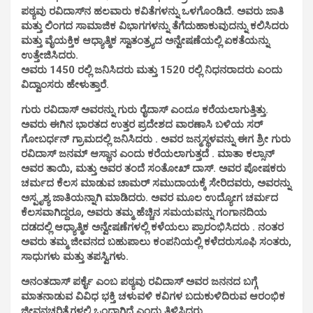
ಪಠ್ಯವು ರವಿದಾಸ್‌ನ ಹಲವಾರು ಕವಿತೆಗಳನ್ನು ಒಳಗೊಂಡಿದೆ. ಅವರು ಜಾತಿ
ಮತ್ತು ಲಿಂಗದ ಸಾಮಾಜಿಕ ವಿಭಾಗಗಳನ್ನು ತೆಗೆದುಹಾಕುವುದನ್ನು ಕಲಿಸಿದರು
ಮತ್ತು ವೈಯಕ್ತಿಕ ಆಧ್ಯಾತ್ಮಿಕ ಸ್ವಾತಂತ್ರ್ಯದ ಅನ್ವೇಷಣೆಯಲ್ಲಿ ಏಕತೆಯನ್ನು
ಉತ್ತೇಜಿಸಿದರು.
ಅವರು 1450 ರಲ್ಲಿ ಜನಿಸಿದರು ಮತ್ತು 1520 ರಲ್ಲಿ ನಿಧನರಾದರು ಎಂದು
ವಿದ್ವಾಂಸರು ಹೇಳುತ್ತಾರೆ.
ಗುರು ರವಿದಾಸ್ ಅವರನ್ನು ಗುರು ರೈದಾಸ್ ಎಂದೂ ಕರೆಯಲಾಗುತ್ತಿತ್ತು.
ಅವರು ಈಗಿನ ಭಾರತದ ಉತ್ತರ ಪ್ರದೇಶದ ವಾರಣಾಸಿ ಬಳಿಯ ಸರ್
ಗೋಬರ್ಧನ್ ಗ್ರಾಮದಲ್ಲಿ ಜನಿಸಿದರು . ಅವರ ಜನ್ಮಸ್ಥಳವನ್ನು ಈಗ ಶ್ರೀ ಗುರು
ರವಿದಾಸ್ ಜನಮ್ ಆಸ್ಥಾನ ಎಂದು ಕರೆಯಲಾಗುತ್ತದೆ . ಮಾತಾ ಕಲ್ಸಾನ್
ಅವರ ತಾಯಿ, ಮತ್ತು ಅವರ ತಂದೆ ಸಂತೋಖ್ ದಾಸ್. ಅವರ ಪೋಷಕರು
ಚರ್ಮದ ಕೆಲಸ ಮಾಡುವ ಚಾಮರ್ ಸಮುದಾಯಕ್ಕೆ ಸೇರಿದವರು, ಅವರನ್ನು
ಅಸ್ಪೃಶ್ಯ ಜಾತಿಯನ್ನಾಗಿ ಮಾಡಿದರು. ಅವರ ಮೂಲ ಉದ್ಯೋಗ ಚರ್ಮದ
ಕೆಲಸವಾಗಿದ್ದರೂ, ಅವರು ತಮ್ಮ ಹೆಚ್ಚಿನ ಸಮಯವನ್ನು ಗಂಗಾನದಿಯ
ದಡದಲ್ಲಿ ಆಧ್ಯಾತ್ಮಿಕ ಅನ್ವೇಷಣೆಗಳಲ್ಲಿ ಕಳೆಯಲು ಪ್ರಾರಂಭಿಸಿದರು . ನಂತರ
ಅವರು ತಮ್ಮ ಜೀವನದ ಬಹುಪಾಲು ಕಂಪನಿಯಲ್ಲಿ ಕಳೆದರುಸೂಫಿ ಸಂತರು,
ಸಾಧುಗಳು ಮತ್ತು ತಪಸ್ವಿಗಳು.
ಅನಂತದಾಸ್ ಪರ್ಕೈ ಎಂಬ ಪಠ್ಯವು ರವಿದಾಸ್ ಅವರ ಜನನದ ಬಗ್ಗೆ
ಮಾತನಾಡುವ ವಿವಿಧ ಭಕ್ತಿ ಚಳುವಳಿ ಕವಿಗಳ ಬದುಕುಳಿದಿರುವ ಆರಂಭಿಕ
ಜೀವನಚರಿತ್ರೆಗಳಲ್ಲಿ ಒಂದಾಗಿದೆ ಎಂದು ತಿಳಿಸಿದರು.