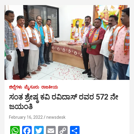
ಜಿಲ್ಲೆಗಳು
ಮೈಸೂರು
ರಾಜಕೀಯ
ಸಂತ ಶ್ರೇಷ್ಠ ಕವಿ ರವಿದಾಸ್ ರವರ 572 ನೇ
ಜಯಂತಿ
February 16, 2022
newsdesk
W
F
T
E
C
S