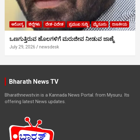
ಆರೋಗ್ಯ
ಜಿಲ್ಲೆಗಳು
ದೇಶ-ವಿದೇಶ
ಪ್ರಮುಖ ಸುದ್ದಿ
ಮೈಸೂರು
ರಾಜಕೀಯ
ಒಣಗುತ್ತಿರುವ ಹೊಲಗಳಿಗೆ ಮರುಜೀವ ನೀಡುವ ಜಾಣ್ಮೆ
July 29, 2026
newsdesk
Bharath News TV
Bharathnewstv.in is a Kannada News Portal. from Mysuru. Its
offering latest News updates.