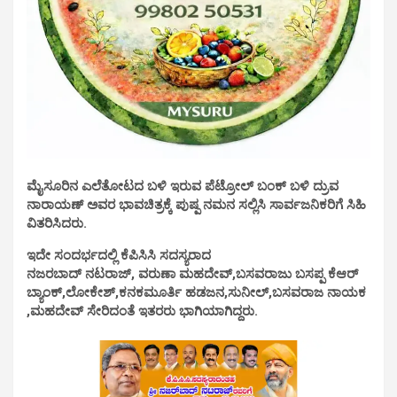
ಮೈಸೂರಿನ ಎಲೆತೋಟದ ಬಳಿ ಇರುವ ಪೆಟ್ರೋಲ್ ಬಂಕ್ ಬಳಿ ದ್ರುವ
ನಾರಾಯಣ್ ಅವರ ಭಾವಚಿತ್ರಕ್ಕೆ ಪುಷ್ಪ ನಮನ ಸಲ್ಲಿಸಿ ಸಾರ್ವಜನಿಕರಿಗೆ ಸಿಹಿ
ವಿತರಿಸಿದರು.
ಇದೇ ಸಂದರ್ಭದಲ್ಲಿ ಕೆಪಿಸಿಸಿ ಸದಸ್ಯರಾದ
ನಜರಬಾದ್ ನಟರಾಜ್, ವರುಣಾ ಮಹದೇವ್,ಬಸವರಾಜು ಬಸಪ್ಪ ಕೆಆರ್
ಬ್ಯಾಂಕ್,ಲೋಕೇಶ್,ಕನಕಮೂರ್ತಿ ಹಡಜನ,ಸುನೀಲ್,ಬಸವರಾಜ ನಾಯಕ
,ಮಹದೇವ್ ಸೇರಿದಂತೆ ಇತರರು ಭಾಗಿಯಾಗಿದ್ದರು.