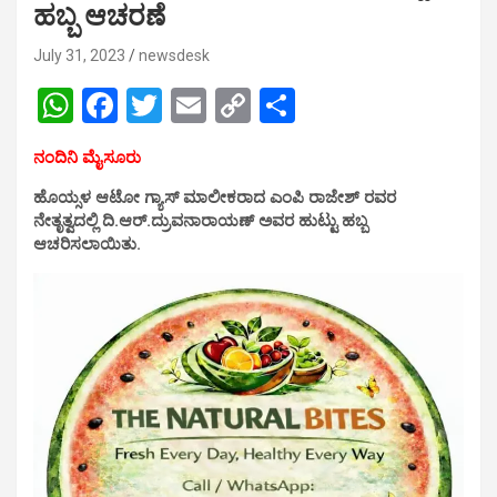
ಹಬ್ಬ ಆಚರಣೆ
July 31, 2023
newsdesk
W
F
T
E
C
S
h
a
wi
m
o
h
ನಂದಿನಿ ಮೈಸೂರು
at
ce
tt
ail
py
ar
ಹೊಯ್ಸಳ ಆಟೋ ಗ್ಯಾಸ್ ಮಾಲೀಕರಾದ ಎಂಪಿ ರಾಜೇಶ್ ರವರ
s
b
er
Li
e
ನೇತೃತ್ವದಲ್ಲಿ ದಿ.ಆರ್.ದ್ರುವನಾರಾಯಣ್ ಅವರ ಹುಟ್ಟು ಹಬ್ಬ
A
o
n
ಆಚರಿಸಲಾಯಿತು.
p
o
k
p
k