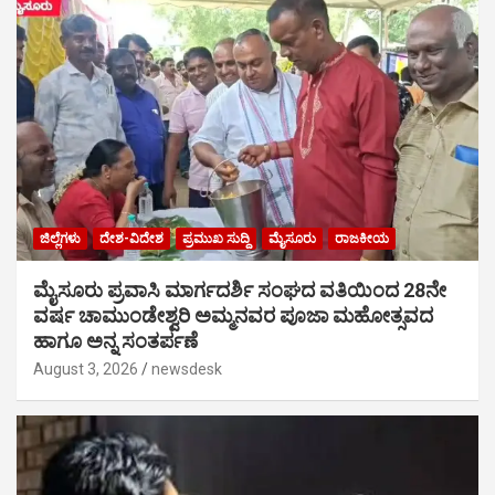
ಜಿಲ್ಲೆಗಳು
ದೇಶ-ವಿದೇಶ
ಪ್ರಮುಖ ಸುದ್ದಿ
ಮೈಸೂರು
ರಾಜಕೀಯ
ಮೈಸೂರು ಪ್ರವಾಸಿ ಮಾರ್ಗದರ್ಶಿ ಸಂಘದ ವತಿಯಿಂದ 28ನೇ
ವರ್ಷ ಚಾಮುಂಡೇಶ್ವರಿ ಅಮ್ಮನವರ ಪೂಜಾ ಮಹೋತ್ಸವದ
ಹಾಗೂ ಅನ್ನ ಸಂತರ್ಪಣೆ
August 3, 2026
newsdesk