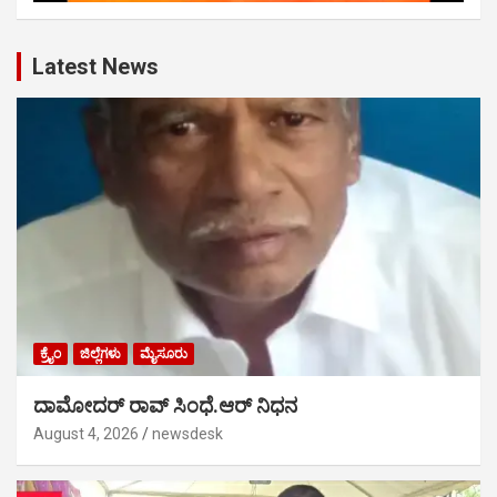
Latest News
ಕ್ರೈಂ
ಜಿಲ್ಲೆಗಳು
ಮೈಸೂರು
ದಾಮೋದರ್ ರಾವ್ ಸಿಂಧೆ.ಆರ್ ನಿಧನ
August 4, 2026
newsdesk