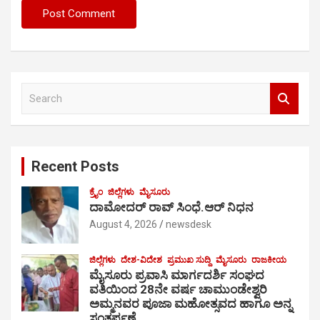
S
e
a
r
c
Recent Posts
h
ಕ್ರೈಂ
ಜಿಲ್ಲೆಗಳು
ಮೈಸೂರು
ದಾಮೋದರ್ ರಾವ್ ಸಿಂಧೆ.ಆರ್ ನಿಧನ
August 4, 2026
newsdesk
ಜಿಲ್ಲೆಗಳು
ದೇಶ-ವಿದೇಶ
ಪ್ರಮುಖ ಸುದ್ದಿ
ಮೈಸೂರು
ರಾಜಕೀಯ
ಮೈಸೂರು ಪ್ರವಾಸಿ ಮಾರ್ಗದರ್ಶಿ ಸಂಘದ
ವತಿಯಿಂದ 28ನೇ ವರ್ಷ ಚಾಮುಂಡೇಶ್ವರಿ
ಅಮ್ಮನವರ ಪೂಜಾ ಮಹೋತ್ಸವದ ಹಾಗೂ ಅನ್ನ
ಸಂತರ್ಪಣೆ