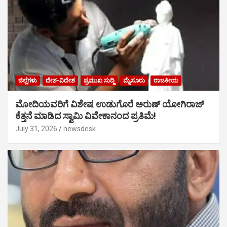
ಜಿಲ್ಲೆಗಳು
ದೇಶ-ವಿದೇಶ
ಪ್ರಮುಖ ಸುದ್ದಿ
ಮೈಸೂರು
ರಾಜಕೀಯ
ಮೋದಿಯವರಿಗೆ ವಿಶೇಷ ಉಡುಗೊರೆ ಅರುಣ್ ಯೋಗಿರಾಜ್
ಕೆತ್ತನೆ ಮಾಡಿದ ಸ್ವಾಮಿ ವಿವೇಕಾನಂದ ಪ್ರತಿಮೆ!
July 31, 2026
newsdesk