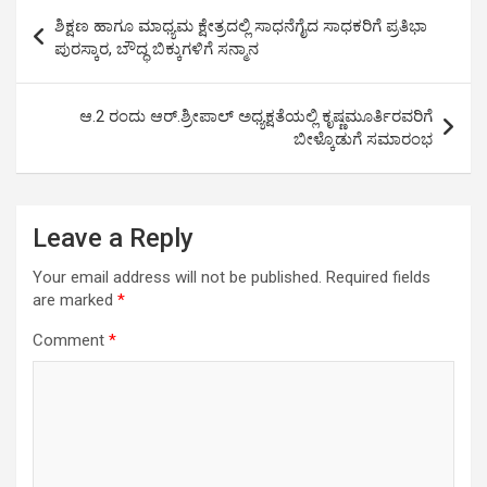
s
b
er
Li
e
Post
ಶಿಕ್ಷಣ ಹಾಗೂ ಮಾಧ್ಯಮ ಕ್ಷೇತ್ರದಲ್ಲಿ ಸಾಧನೆಗೈದ ಸಾಧಕರಿಗೆ ಪ್ರತಿಭಾ
A
o
n
navigation
ಪುರಸ್ಕಾರ, ಬೌದ್ಧ ಬಿಕ್ಕುಗಳಿಗೆ ಸನ್ಮಾನ
p
o
k
p
k
ಆ.2 ರಂದು ಆರ್.ಶ್ರೀಪಾಲ್ ಅಧ್ಯಕ್ಷತೆಯಲ್ಲಿ ಕೃಷ್ಣಮೂರ್ತಿರವರಿಗೆ
ಬೀಳ್ಕೊಡುಗೆ ಸಮಾರಂಭ
Leave a Reply
Your email address will not be published.
Required fields
are marked
*
Comment
*