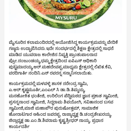
ಮೈಸೂರಿನ ಕಲಾಮಂದಿರದಲ್ಲಿ ಆಯೋಜಿಸಿದ್ದ ಕಾರ್ಯಕ್ರಮವನ್ನು ವೇದಿಕೆ
ಗಣ್ಯರು ಉದ್ಘಾಟಿಸಿದರು.
ಇದೇ ಸಂದರ್ಭದಲ್ಲಿ
ಶಿಕ್ಷಣ ಕ್ಷೇತ್ರದಲ್ಲಿ ಸಾಧನೆ
ಮಾಡಿದ ಯುವರಾಜ ಕಾಲೇಜಿನ ನಿವೃತ್ತಿ ಪ್ರಾಂಶುಪಾಲರಾದ
ಪ್ರೋ.ನಂಜುಂಡಯ್ಯ,ಧಮ್ಮ ಕ್ಷೇತ್ರದಿಂದ ಐಪಿಎಸ್ ಅಧಿಕಾರಿ
ಪುಟ್ಟಮಾದಯ್ಯ,ಆರ್.ಮಹದೇವಪ್ಪ,ಮಾಧ್ಯಮ ಕ್ಷೇತ್ರದಲ್ಲಿ ಲಿಖಿತ.ಕೆವಿ,
ವರದಿಗಾರ್ತಿ ನಂದಿನಿ.ಎನ್ ರವರನ್ನ ಸನ್ಮಾನಿಸಲಾಯಿತು.
ಕಾರ್ಯಕ್ರಮದಲ್ಲಿ ಮಳವಳ್ಳಿ ಶಾಸಕ ನರೇಂದ್ರ ಸ್ವಾಮಿ,
ಎ.ಆರ್.ಕೃಷ್ಣಮೂರ್ತಿ,ಎಂಎಲ್ ಸಿ ಡಾ.ಡಿ.ತಿಮ್ಮಯ್ಯ,
ಮನಹೋಕಿತ ಭಂತೇಜಿ, ಉರಿಲಿಂಗ ಪೆದ್ದಿಮಠದ ಜ್ಞಾನ ಪ್ರಕಾಶ ಸ್ವಾಮೀಜಿ,
ಪ್ರಸನ್ನನಾಂದ ಸ್ವಾಮೀಜಿ, ಸಿದ್ದರಾಮ ಶಿವಯೋಗಿ, ಸವಿತಾನಂದ ಬಸವ
ಸ್ವಾಮೀಜಿ,ಮಾಜಿ ಮಹಾಪೌರ ಪುರುಷೋತ್ತಮ್, ಸಾಮಾಜಿಕ
ಹೋರಾಟಗಾರ ಅಹಿಂದ ಜವರಪ್ಪ, ರಾಜ್ಯಾಧ್ಯಕ್ಷ ಡಿ.ಚಂದ್ರಶೇಖರಯ್ಯ,
ಜಿಲ್ಲಾಧ್ಯಕ್ಷ ಡಾ.ಎಂ.ಡಿ.ಶಿವರಾಮ ಕೃಷ್ಣ,ಶ್ರೀಧರ್ ನಾಯ್ಕ
,
ಪ್ರಧಾನ
ಕಾರ್ಯದರ್ಶಿ