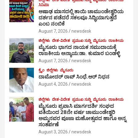
ಜಿಲ್ಲೆಗಳು
ದೇಶ-ವಿದೇಶ
ಪ್ರಮುಖ ಸುದ್ದಿ
ಮೈಸೂರು
ರಾಜಕೀಯ
ಸಿನಿಮಾ
ಆಷಾಢ ಮಾಸದಲ್ಲಿ ತಾಯಿ ಚಾಮುಂಡೇಶ್ವರಿಯ
ದರ್ಶನ ಪಡೆದರೆ ಸಕಲವೂ ಸಿದ್ಧಿಯಾಗುತ್ತದೆ
ಎಂಬ ನಂಬಿಕೆ
August 7, 2026
newsdesk
ಜಿಲ್ಲೆಗಳು
ದೇಶ-ವಿದೇಶ
ಪ್ರಮುಖ ಸುದ್ದಿ
ಮೈಸೂರು
ರಾಜಕೀಯ
ಮೈಸೂರು ಭಾಗದ ನಾಯಕ ಸಮುದಾಯಕ್ಕೆ
ರಾಜಕೀಯ ಅನ್ಯಾಯ:ಡಾ. ಕುಮಾರ ಬಂಡಳ್ಳಿ
August 7, 2026
newsdesk
ಕ್ರೈಂ
ಜಿಲ್ಲೆಗಳು
ಮೈಸೂರು
ದಾಮೋದರ್ ರಾವ್ ಸಿಂಧೆ.ಆರ್ ನಿಧನ
August 4, 2026
newsdesk
ಜಿಲ್ಲೆಗಳು
ದೇಶ-ವಿದೇಶ
ಪ್ರಮುಖ ಸುದ್ದಿ
ಮೈಸೂರು
ರಾಜಕೀಯ
ಮೈಸೂರು ಪ್ರವಾಸಿ ಮಾರ್ಗದರ್ಶಿ ಸಂಘದ
ವತಿಯಿಂದ 28ನೇ ವರ್ಷ ಚಾಮುಂಡೇಶ್ವರಿ
ಅಮ್ಮನವರ ಪೂಜಾ ಮಹೋತ್ಸವದ ಹಾಗೂ ಅನ್ನ
ಸಂತರ್ಪಣೆ
August 3, 2026
newsdesk