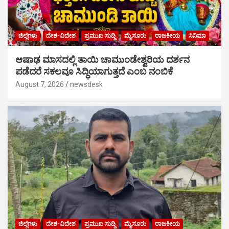
ಜಿಲ್ಲೆಗಳು
ದೇಶ-ವಿದೇಶ
ಪ್ರಮುಖ ಸುದ್ದಿ
ಮೈಸೂರು
ರಾಜಕೀಯ
ಸಿನಿಮಾ
ಆಷಾಢ ಮಾಸದಲ್ಲಿ ತಾಯಿ ಚಾಮುಂಡೇಶ್ವರಿಯ ದರ್ಶನ
ಪಡೆದರೆ ಸಕಲವೂ ಸಿದ್ಧಿಯಾಗುತ್ತದೆ ಎಂಬ ನಂಬಿಕೆ
August 7, 2026
newsdesk
ಜಿಲ್ಲೆಗಳು
ದೇಶ-ವಿದೇಶ
ಪ್ರಮುಖ ಸುದ್ದಿ
ಮೈಸೂರು
ರಾಜಕೀಯ