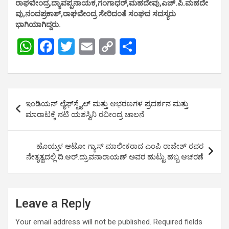
ರಾಘವೇಂದ್ರ
,ದ್ಯಾವಪ್ಪನಾಯಕ,ಗಂಗಾಧರ್,ಮಹದೇವು,ಎಚ್.ಪಿ.ಮಹದೇ
ವು,ನಂದಪ್ರಕಾಶ್,ರಾಘವೇಂದ್ರ ಸೇರಿದಂತೆ ಸಂಘದ ಸದಸ್ಯರು
ಭಾಗಿಯಾಗಿದ್ದರು.
W
F
T
E
C
S
h
a
wi
m
o
h
at
ce
tt
ail
py
ar
s
b
er
Li
e
Post
ಇಂಡಿಯನ್ ಲೈಫ್‌ಸ್ಟೈಲ್‌ ಮತ್ತು ಆಭರಣಗಳ ಪ್ರದರ್ಶನ ಮತ್ತು
A
o
n
navigation
ಮಾರಾಟಕ್ಕೆ ನಟಿ ಯಶಸ್ವಿನಿ ರವೀಂದ್ರ ಚಾಲನೆ
p
o
k
p
k
ಹೊಯ್ಸಳ ಆಟೋ ಗ್ಯಾಸ್ ಮಾಲೀಕರಾದ ಎಂಪಿ ರಾಜೇಶ್ ರವರ
ನೇತೃತ್ವದಲ್ಲಿ ದಿ.ಆರ್.ದ್ರುವನಾರಾಯಣ್ ಅವರ ಹುಟ್ಟು ಹಬ್ಬ ಆಚರಣೆ
Leave a Reply
Your email address will not be published.
Required fields