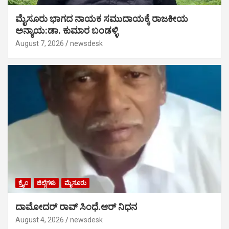
ಮೈಸೂರು ಭಾಗದ ನಾಯಕ ಸಮುದಾಯಕ್ಕೆ ರಾಜಕೀಯ
ಅನ್ಯಾಯ:ಡಾ. ಕುಮಾರ ಬಂಡಳ್ಳಿ
August 7, 2026
newsdesk
ಕ್ರೈಂ
ಜಿಲ್ಲೆಗಳು
ಮೈಸೂರು
ದಾಮೋದರ್ ರಾವ್ ಸಿಂಧೆ.ಆರ್ ನಿಧನ
August 4, 2026
newsdesk