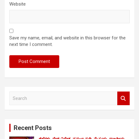
Website
Save my name, email, and website in this browser for the
next time I comment.
S
e
a
r
c
Recent Posts
h