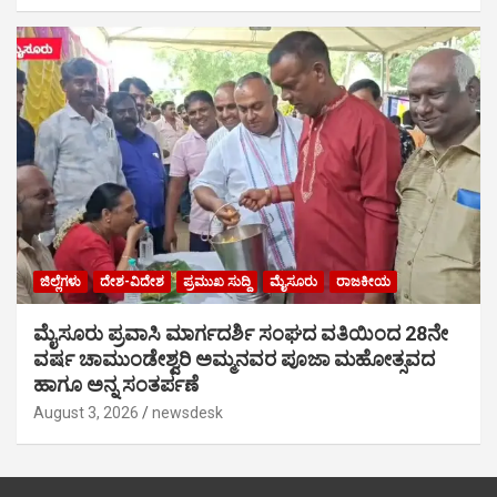
ಜಿಲ್ಲೆಗಳು
ದೇಶ-ವಿದೇಶ
ಪ್ರಮುಖ ಸುದ್ದಿ
ಮೈಸೂರು
ರಾಜಕೀಯ
ಮೈಸೂರು ಪ್ರವಾಸಿ ಮಾರ್ಗದರ್ಶಿ ಸಂಘದ ವತಿಯಿಂದ 28ನೇ
ವರ್ಷ ಚಾಮುಂಡೇಶ್ವರಿ ಅಮ್ಮನವರ ಪೂಜಾ ಮಹೋತ್ಸವದ
ಹಾಗೂ ಅನ್ನ ಸಂತರ್ಪಣೆ
August 3, 2026
newsdesk