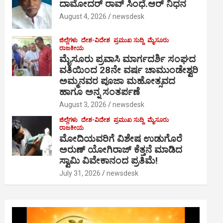
ದಾಮೋದರ್ ರಾವ್ ಸಿಂಧೆ.ಆರ್ ನಿಧನ
August 4, 2026
newsdesk
ಜಿಲ್ಲೆಗಳು
ದೇಶ-ವಿದೇಶ
ಪ್ರಮುಖ ಸುದ್ದಿ
ಮೈಸೂರು
ರಾಜಕೀಯ
ಮೈಸೂರು ಪ್ರವಾಸಿ ಮಾರ್ಗದರ್ಶಿ ಸಂಘದ
ವತಿಯಿಂದ 28ನೇ ವರ್ಷ ಚಾಮುಂಡೇಶ್ವರಿ
ಅಮ್ಮನವರ ಪೂಜಾ ಮಹೋತ್ಸವದ
ಹಾಗೂ ಅನ್ನ ಸಂತರ್ಪಣೆ
August 3, 2026
newsdesk
ಜಿಲ್ಲೆಗಳು
ದೇಶ-ವಿದೇಶ
ಪ್ರಮುಖ ಸುದ್ದಿ
ಮೈಸೂರು
ರಾಜಕೀಯ
ಮೋದಿಯವರಿಗೆ ವಿಶೇಷ ಉಡುಗೊರೆ
ಅರುಣ್ ಯೋಗಿರಾಜ್ ಕೆತ್ತನೆ ಮಾಡಿದ
ಸ್ವಾಮಿ ವಿವೇಕಾನಂದ ಪ್ರತಿಮೆ!
July 31, 2026
newsdesk