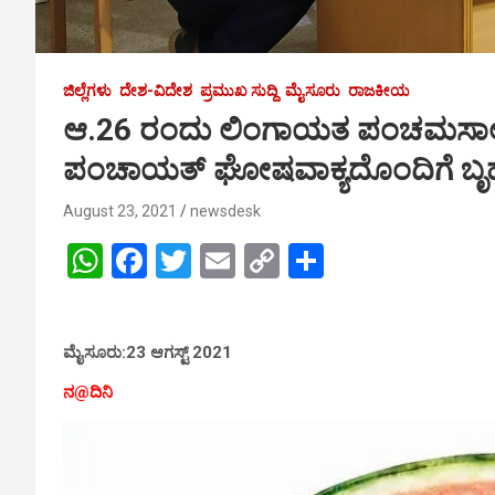
ಜಿಲ್ಲೆಗಳು
ದೇಶ-ವಿದೇಶ
ಪ್ರಮುಖ ಸುದ್ದಿ
ಮೈಸೂರು
ರಾಜಕೀಯ
ಆ.26 ರಂದು ಲಿಂಗಾಯತ ಪಂಚಮಸಾಲಿಗೆ 2
ಪಂಚಾಯತ್ ಘೋಷವಾಕ್ಯದೊಂದಿಗೆ ಬ
August 23, 2021
newsdesk
W
F
T
E
C
S
h
a
wi
m
o
h
at
ce
tt
ail
py
ar
ಮೈಸೂರು:23 ಆಗಸ್ಟ್ 2021
s
b
er
Li
e
A
o
n
ನ@ದಿನಿ
p
o
k
p
k