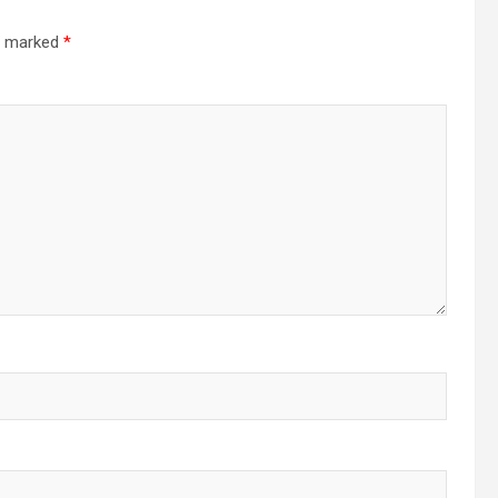
re marked
*