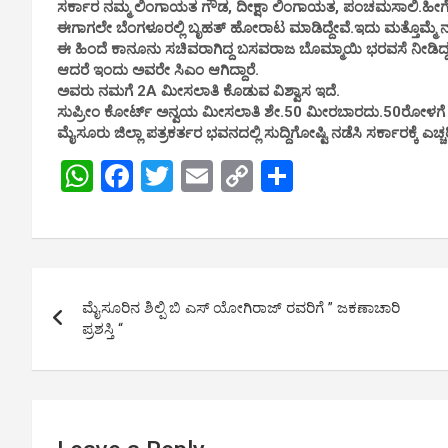
ಸರ್ಕಾರ ನಮ್ಮ ಲಿಂಗಾಯತ ಗೌಡ, ದೀಕ್ಷಾ ಲಿಂಗಾಯತ, ಪಂಚಮಸಾಲಿ.ಹೀಗೆ 
ಈಗಾಗಲೇ ಬೆಂಗಳೂರಲ್ಲಿ ಬೃಹತ್ ಹೋರಾಟ ಮಾಡಿದ್ದೇವೆ.ಇದು ಮತ್ತೊಮ್ಮೆ ನಡ
ಈ ಹಿಂದೆ ಕಾನೂನು ಸಚಿವರಾಗಿದ್ದ ಬಸವರಾಜ ಬೊಮ್ಮಾಯಿ ಭರವಸೆ ನೀಡಿದ್ದ
ಆದರೆ ಇಂದು ಅವರೇ ಸಿಎಂ ಆಗಿದ್ದಾರೆ.
ಅವರು ನಮಗೆ 2A ಮೀಸಲಾತಿ ಕೊಡುವ ವಿಶ್ವಾಸ ಇದೆ.
ಸುಪ್ರೀಂ ಕೋರ್ಟ್ ಅನ್ವಯ ಮೀಸಲಾತಿ ಶೇ.50 ಮೀರಬಾರದು.50ರೋಳಗೆ ನಮಗೆ
ಮೈಸೂರು ಜಿಲ್ಲಾ ಪತ್ರಕರ್ತರ ಭವನದಲ್ಲಿ ಸುದ್ದಿಗೋಷ್ಟಿ ನಡೆಸಿ ಸರ್ಕಾರಕ್ಕೆ ಎಚ್ಚ
W
F
T
E
C
S
h
a
wi
m
o
h
at
ce
tt
ail
py
ar
s
b
er
Li
e
Post
A
o
n
ಮೈಸೂರಿನ ಶಿಲ್ಪಿ ಬಿ ಎಸ್ ಯೋಗಿರಾಜ್ ರವರಿಗೆ ” ಜಕಣಾಚಾರಿ
navigation
p
o
k
ಪ್ರಶಸ್ತಿ “
p
k