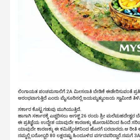
ಲಿಂಗಾಯತ ಪಂಚಮಸಾಲಿಗೆ 2A ಮೀಸಲಾತಿ ಬೇಡಿಕೆ ಈಡೇರಿಸುವಂತೆ ಪ್ರ
ಆರಂಭವಾಗುತ್ತಿದೆ ಎಂದು ಮೈಸೂರಿನಲ್ಲಿ ಜಯಮೃತ್ಯುಂಜಯ ಸ್ವಾಮೀಜಿ ತಿಳಿ
ಸರ್ಕಾರ ಕೊಟ್ಟ ಗಡುವು ಮುಗಿಯುತ್ತಿದೆ.
ಹಾಗಾಗಿ ಸರ್ಕಾರಕ್ಕೆ ಎಚ್ಚರಿಸಲು ಆಗಸ್ಟ್ 26 ರಂದು ಶ್ರೀ ಮಲೆಮಹದೇಶ್ವರ 
ಈ ಪ್ರತಿಜ್ಞೆಯ ಉದ್ದೇಶ ಯಾವುದೇ ಕಾರಣಕ್ಕು ಹೋರಾಟದಿಂದ ಹಿಂದೆ ಸರಿಯದಿ
ಯಾವುದೇ ಕಾರಣಕ್ಕು ಈ ಕಮಿಟ್ಮೆಂಟ್‌ನಿಂದ ಹೊರಗೆ ಬರಬಾರದು.ಆ ರೀತಿ ಈ ಪ್ರತ
ನಮ್ಮಲ್ಲಿ ಬರೋಬ್ಬರಿ 80 ಲಕ್ಷದಷ್ಟು ಹಿಂದೂಳಿದ ವರ್ಗದವರಿದ್ದಾರೆ.ನಮಗೆ 3