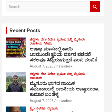
S
e
a
r
c
Recent Posts
h
ಜಿಲ್ಲೆಗಳು
ದೇಶ-ವಿದೇಶ
ಪ್ರಮುಖ ಸುದ್ದಿ
ಮೈಸೂರು
ರಾಜಕೀಯ
ಸಿನಿಮಾ
ಆಷಾಢ ಮಾಸದಲ್ಲಿ ತಾಯಿ
ಚಾಮುಂಡೇಶ್ವರಿಯ ದರ್ಶನ ಪಡೆದರೆ
ಸಕಲವೂ ಸಿದ್ಧಿಯಾಗುತ್ತದೆ ಎಂಬ ನಂಬಿಕೆ
August 7, 2026
newsdesk
ಜಿಲ್ಲೆಗಳು
ದೇಶ-ವಿದೇಶ
ಪ್ರಮುಖ ಸುದ್ದಿ
ಮೈಸೂರು
ರಾಜಕೀಯ
ಮೈಸೂರು ಭಾಗದ ನಾಯಕ
ಸಮುದಾಯಕ್ಕೆ ರಾಜಕೀಯ ಅನ್ಯಾಯ:ಡಾ.
ಕುಮಾರ ಬಂಡಳ್ಳಿ
August 7, 2026
newsdesk
ಕ್ರೈಂ
ಜಿಲ್ಲೆಗಳು
ಮೈಸೂರು