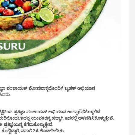
ತಿಜ್ಞಾ ಪಂಚಾಯತ್ ಘೋಷವಾಕ್ಯದೊಂದಿಗೆ ಬೃಹತ್ ಅಭಿಯಾನ
ಸಿದರು.
ಬೆಟ್ಟದಿಂದ ಪ್ರತಿಜ್ಞಾ ಪಂಚಾಯತ್ ಅಭಿಯಾನ ಉದ್ಘಾಟನೆಗೊಳ್ಳಲಿದೆ.
ರೋದು.ಇದನ್ನ ಯುವಕರನ್ನ ಹೆಚ್ಚಾಗಿ ಇದರಲ್ಲಿ ಅಳವಡಿಸಿಕೊಳ್ಳುತ್ತೇವೆ.
ಿಜ್ಞೆಯನ್ನ ತೆಗೆದುಕೊಳ್ಳುತ್ತೇವೆ.
A ಕೊಟ್ಟಿದ್ದಾರೆ, ನಮಗೆ 2A ಕೊಡಲೇಬೇಕು.