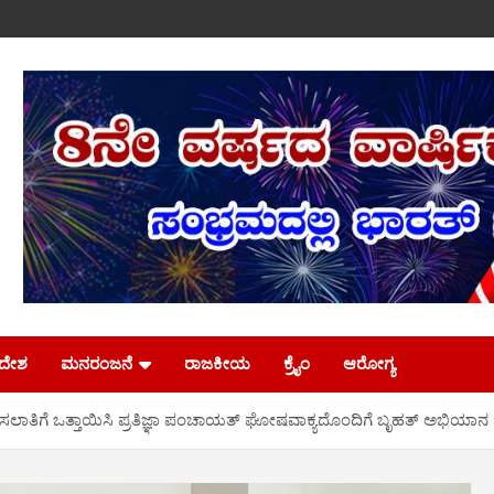
ಿದೇಶ
ಮನರಂಜನೆ
ರಾಜಕೀಯ
ಕ್ರೈಂ
ಆರೋಗ್ಯ
ತಿಗೆ ಒತ್ತಾಯಿಸಿ ಪ್ರತಿಜ್ಞಾ ಪಂಚಾಯತ್ ಘೋಷವಾಕ್ಯದೊಂದಿಗೆ ಬೃಹತ್ ಅಭಿಯಾನ