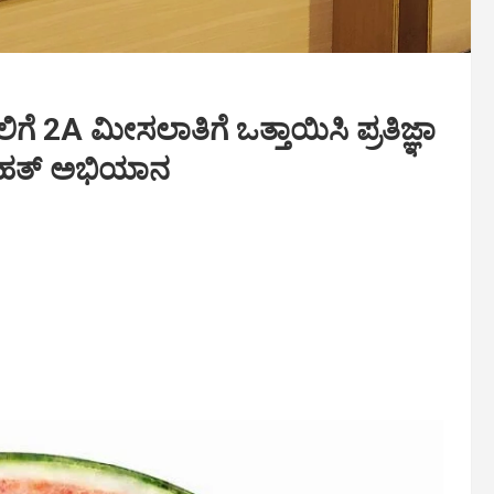
A ಮೀಸಲಾತಿಗೆ ಒತ್ತಾಯಿಸಿ ಪ್ರತಿಜ್ಞಾ
ೃಹತ್ ಅಭಿಯಾನ