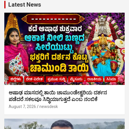
Latest News
ಜಿಲ್ಲೆಗಳು
ದೇಶ-ವಿದೇಶ
ಪ್ರಮುಖ ಸುದ್ದಿ
ಮೈಸೂರು
ರಾಜಕೀಯ
ಸಿನಿಮಾ
ಆಷಾಢ ಮಾಸದಲ್ಲಿ ತಾಯಿ ಚಾಮುಂಡೇಶ್ವರಿಯ ದರ್ಶನ
ಪಡೆದರೆ ಸಕಲವೂ ಸಿದ್ಧಿಯಾಗುತ್ತದೆ ಎಂಬ ನಂಬಿಕೆ
August 7, 2026
newsdesk