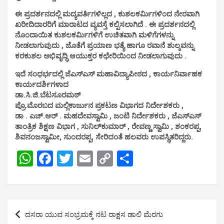
ಈ ಪ್ರದರ್ಶನದಲ್ಲಿ ಮದ್ಯವರ್ತಿಗಳಿಲ್ಲದ , ಕುಶಲಕರ್ಮಿಗಳಿಂದ ನೇರವಾಗಿ
ಖರೀದಿದಾರರಿಗೆ ಮಾರಾಟದ ವ್ಯವಸ್ತೆ ಕಲ್ಪಿಸಲಾಗಿದೆ . ಈ ಪ್ರದರ್ಶನದಲ್ಲಿ
ನೊಂದಾಯಿತ ಕುಶಲಕರ್ಮಿಗಳಿಗೆ ಉಚಿತವಾಗಿ ಮಳಿಗೆಗಳನ್ನು
ನೀಡಲಾಗುವುದು , ಜೊತೆಗೆ ಪ್ರಯಾಣ ಭತ್ಯೆ ಹಾಗೂ ರವಾನೆ ಶುಲ್ಕವನ್ನು
ಕರಕುಶಲ ಅಭಿವೃದ್ಧಿ ಆಯುಕ್ತರ ಕಛೇರಿಯಿಂದ ನೀಡಲಾಗುವುದು .
ಇದೆ ಸಂಧರ್ಭದಲ್ಲಿ ಜೆಎಸ್‌ಎಸ್ ಮಹಾವಿದ್ಯಾಪೀಠದ , ಕಾರ್ಯನಿರ್ವಾಹಕ
ಕಾರ್ಯದರ್ಶಿಗಳಾದ
ಡಾ.ಸಿ.ಜಿ.ಬೆಟಸೂರಮಠ್
ಪ್ರೊ.ಮೊರಬದ ಮಲ್ಲಿಕಾರ್ಜುನ ಪ್ರಕಟಣ ವಿಭಾಗದ ನಿರ್ದೇಶಕರು ,
ಡಾ . ಎಚ್.ಆರ್ . ಮಹದೇವಸ್ವಾಮಿ , ಜಂಟಿ ನಿರ್ದೇಶಕರು , ಜೆಎಸ್‌ಎಸ್
ತಾಂತ್ರಿಕ ಶಿಕ್ಷಣ ವಿಭಾಗ , ಸುನಿಲ್‌ಕುಮಾರ್‌ , ರೇವಣ್ಣ ಸ್ವಾಮಿ , ಶಂಕರಪ್ಪ,
ಶಿವನಂಜಸ್ವಾಮೀ, ಸುಂದರಪ್ಪ, ಸೇರಿದಂತೆ ಹಲವರು ಉಪಸ್ಥಿತರಿದ್ದರು.
W
F
T
E
C
S
h
a
wi
m
o
h
at
ce
tt
ail
py
ar
s
b
er
Li
e
Post
ದಸರಾ ಯುವ ಸಂಭ್ರಮಕ್ಕೆ ನಟ ರಾಕ್ಷಸ ಡಾಲಿ ಮೆರಗು
A
o
n
navigation