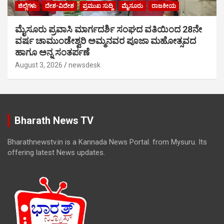
ಜಿಲ್ಲೆಗಳು
ದೇಶ-ವಿದೇಶ
ಪ್ರಮುಖ ಸುದ್ದಿ
ಮೈಸೂರು
ರಾಜಕೀಯ
ಮೈಸೂರು ಪ್ರವಾಸಿ ಮಾರ್ಗದರ್ಶಿ ಸಂಘದ ವತಿಯಿಂದ 28ನೇ
ವರ್ಷ ಚಾಮುಂಡೇಶ್ವರಿ ಅಮ್ಮನವರ ಪೂಜಾ ಮಹೋತ್ಸವದ
ಹಾಗೂ ಅನ್ನ ಸಂತರ್ಪಣೆ
August 3, 2026
newsdesk
Bharath News TV
Bharathnewstv.in is a Kannada News Portal. from Mysuru. Its
offering latest News updates.