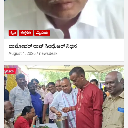
ಕ್ರೈಂ
ಜಿಲ್ಲೆಗಳು
ಮೈಸೂರು
ದಾಮೋದರ್ ರಾವ್ ಸಿಂಧೆ.ಆರ್ ನಿಧನ
August 4, 2026
newsdesk