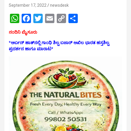
September 17, 2022
newsdesk
W
F
T
E
C
S
h
a
wi
m
o
h
ನಂದಿನಿ ಮೈಸೂರು
at
ce
tt
ail
py
ar
*ಅರ್ಬನ್‌ ಹಾತ್‌ನಲ್ಲಿ ಗಾಂಧಿ ಶಿಲ್ಪ ಬಜಾರ್ ಅಖಿಲ ಭಾರತ ಹಸ್ತಶಿಲ್ಪ
s
b
er
Li
e
ಪ್ರದರ್ಶನ ಹಾಗೂ ಮಾರಾಟ*
A
o
n
p
o
k
p
k