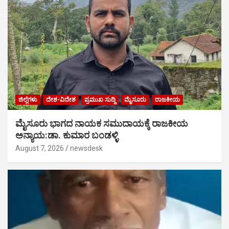
ಜಿಲ್ಲೆಗಳು
ದೇಶ-ವಿದೇಶ
ಪ್ರಮುಖ ಸುದ್ದಿ
ಮೈಸೂರು
ರಾಜಕೀಯ
ಮೈಸೂರು ಭಾಗದ ನಾಯಕ ಸಮುದಾಯಕ್ಕೆ ರಾಜಕೀಯ
ಅನ್ಯಾಯ:ಡಾ. ಕುಮಾರ ಬಂಡಳ್ಳಿ
August 7, 2026
newsdesk