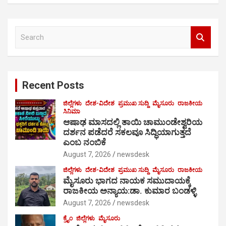
S
e
a
r
c
Recent Posts
h
ಜಿಲ್ಲೆಗಳು
ದೇಶ-ವಿದೇಶ
ಪ್ರಮುಖ ಸುದ್ದಿ
ಮೈಸೂರು
ರಾಜಕೀಯ
ಸಿನಿಮಾ
ಆಷಾಢ ಮಾಸದಲ್ಲಿ ತಾಯಿ ಚಾಮುಂಡೇಶ್ವರಿಯ
ದರ್ಶನ ಪಡೆದರೆ ಸಕಲವೂ ಸಿದ್ಧಿಯಾಗುತ್ತದೆ
ಎಂಬ ನಂಬಿಕೆ
August 7, 2026
newsdesk
ಜಿಲ್ಲೆಗಳು
ದೇಶ-ವಿದೇಶ
ಪ್ರಮುಖ ಸುದ್ದಿ
ಮೈಸೂರು
ರಾಜಕೀಯ
ಮೈಸೂರು ಭಾಗದ ನಾಯಕ ಸಮುದಾಯಕ್ಕೆ
ರಾಜಕೀಯ ಅನ್ಯಾಯ:ಡಾ. ಕುಮಾರ ಬಂಡಳ್ಳಿ
August 7, 2026
newsdesk
ಕ್ರೈಂ
ಜಿಲ್ಲೆಗಳು
ಮೈಸೂರು