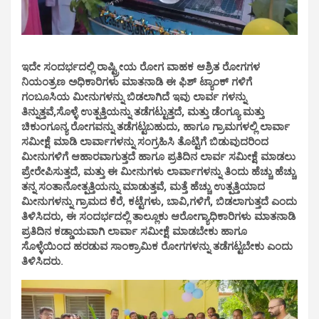
ಇದೇ ಸಂದರ್ಭದಲ್ಲಿ ರಾಷ್ಟ್ರೀಯ ರೋಗ ವಾಹಕ ಆಶ್ರಿತ ರೋಗಗಳ
ನಿಯಂತ್ರಣ ಅಧಿಕಾರಿಗಳು ಮಾತನಾಡಿ ಈ ಫಿಶ್ ಟ್ಯಾಂಕ್ ಗಳಿಗೆ
ಗಂಬೂಸಿಯ ಮೀನುಗಳನ್ನು ಬಿಡಲಾಗಿದೆ ಇವು ಲಾರ್ವ ಗಳನ್ನು
ತಿನ್ನುತ್ತವೆ,ಸೊಳ್ಳೆ ಉತ್ಪತ್ತಿಯನ್ನು ತಡೆಗಟ್ಟುತ್ತದೆ, ಮತ್ತು ಡೆಂಗ್ಯೂ ಮತ್ತು
ಚಿಕುಂಗೂನ್ಯ ರೋಗವನ್ನು ತಡೆಗಟ್ಟಬಹುದು, ಹಾಗೂ ಗ್ರಾಮಗಳಲ್ಲಿ ಲಾರ್ವಾ
ಸಮೀಕ್ಷೆ ಮಾಡಿ ಲಾರ್ವಾಗಳನ್ನು ಸಂಗ್ರಹಿಸಿ ತೊಟ್ಟಿಗೆ ಬಿಡುವುದರಿಂದ
ಮೀನುಗಳಿಗೆ ಆಹಾರವಾಗುತ್ತದೆ ಹಾಗೂ ಪ್ರತಿದಿನ ಲಾರ್ವ ಸಮೀಕ್ಷೆ ಮಾಡಲು
ಪ್ರೇರೇಪಿಸುತ್ತದೆ, ಮತ್ತು ಈ ಮೀನುಗಳು ಲಾರ್ವಾಗಳನ್ನು ತಿಂದು ಹೆಚ್ಚು ಹೆಚ್ಚು
ತನ್ನ ಸಂತಾನೋತ್ಪತ್ತಿಯನ್ನು ಮಾಡುತ್ತವೆ, ಮತ್ತೆ ಹೆಚ್ಚು ಉತ್ಪತ್ತಿಯಾದ
ಮೀನುಗಳನ್ನು ಗ್ರಾಮದ ಕೆರೆ, ಕಟ್ಟೆಗಳು, ಬಾವಿ,ಗಳಿಗೆ, ಬಿಡಲಾಗುತ್ತದೆ ಎಂದು
ತಿಳಿಸಿದರು, ಈ ಸಂದರ್ಭದಲ್ಲಿ ತಾಲ್ಲೂಕು ಆರೋಗ್ಯಾಧಿಕಾರಿಗಳು ಮಾತನಾಡಿ
ಪ್ರತಿದಿನ ಕಡ್ಡಾಯವಾಗಿ ಲಾರ್ವಾ ಸಮೀಕ್ಷೆ ಮಾಡಬೇಕು ಹಾಗೂ
ಸೊಳ್ಳೆಯಿಂದ ಹರಡುವ ಸಾಂಕ್ರಾಮಿಕ ರೋಗಗಳನ್ನು ತಡೆಗಟ್ಟಬೇಕು ಎಂದು
ತಿಳಿಸಿದರು.