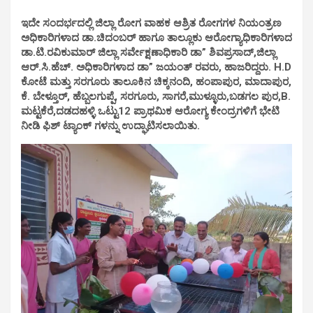
ಇದೇ ಸಂದರ್ಭದಲ್ಲಿ ಜಿಲ್ಲಾ ರೋಗ ವಾಹಕ ಆಶ್ರಿತ ರೋಗಗಳ ನಿಯಂತ್ರಣ
ಅಧಿಕಾರಿಗಳಾದ ಡಾ.ಚಿದಂಬರ್ ಹಾಗೂ ತಾಲ್ಲೂಕು ಆರೋಗ್ಯಾಧಿಕಾರಿಗಳಾದ
ಡಾ.ಟಿ.ರವಿಕುಮಾರ್ ಜಿಲ್ಲಾ ಸರ್ವೇಕ್ಷಣಾಧಿಕಾರಿ ಡಾ” ಶಿವಪ್ರಸಾದ್,ಜಿಲ್ಲಾ
ಆರ್.ಸಿ.ಹೆಚ್. ಅಧಿಕಾರಿಗಳಾದ ಡಾ” ಜಯಂತ್ ರವರು, ಹಾಜರಿದ್ದರು. H.D
ಕೋಟೆ ಮತ್ತು ಸರಗೂರು ತಾಲೂಕಿನ ಚಿಕ್ಕನಂದಿ, ಹಂಪಾಪುರ, ಮಾದಾಪುರ,
ಕೆ. ಬೇಳ್ತೂರ್, ಹೆಬ್ಬಲಗುಪ್ಪೆ, ಸರಗೂರು, ಸಾಗರೆ,ಮುಳ್ಳೂರು,ಬಡಗಲ ಪುರ,B.
ಮಟ್ಟಕೆರೆ,ದಡದಹಳ್ಳಿ ಒಟ್ಟು12 ಪ್ರಾಥಮಿಕ ಆರೋಗ್ಯ ಕೇಂದ್ರಗಳಿಗೆ ಭೇಟಿ
ನೀಡಿ ಫಿಶ್ ಟ್ಯಾಂಕ್ ಗಳನ್ನು ಉದ್ಘಾಟಿಸಲಾಯಿತು.