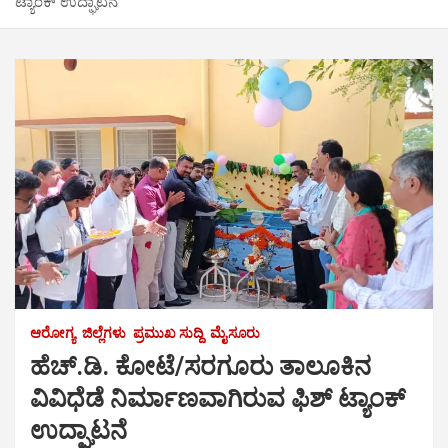
ಟ್ಯಾಂಕ್ ಉದ್ಘಾಟನೆ
ಆರೋಗ್ಯ
ಜಿಲ್ಲೆಗಳು
ಪ್ರಮುಖ ಸುದ್ದಿ
ಮೈಸೂರು
ಹೆಚ್.ಡಿ. ಕೋಟೆ/ಸರಗೂರು ತಾಲೂಕಿನ
ವಿವಿಧೆಡೆ ನಿರ್ಮಾಣವಾಗಿರುವ ಫಿಶ್ ಟ್ಯಾಂಕ್
ಉದ್ಘಾಟನೆ