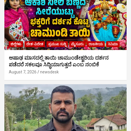
ಜಿಲ್ಲೆಗಳು
ದೇಶ-ವಿದೇಶ
ಪ್ರಮುಖ ಸುದ್ದಿ
ಮೈಸೂರು
ರಾಜಕೀಯ
ಸಿನಿಮಾ
ಆಷಾಢ ಮಾಸದಲ್ಲಿ ತಾಯಿ ಚಾಮುಂಡೇಶ್ವರಿಯ ದರ್ಶನ
ಪಡೆದರೆ ಸಕಲವೂ ಸಿದ್ಧಿಯಾಗುತ್ತದೆ ಎಂಬ ನಂಬಿಕೆ
August 7, 2026
newsdesk