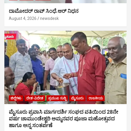
ದಾಮೋದರ್ ರಾವ್ ಸಿಂಧೆ.ಆರ್ ನಿಧನ
August 4, 2026
newsdesk
ಜಿಲ್ಲೆಗಳು
ದೇಶ-ವಿದೇಶ
ಪ್ರಮುಖ ಸುದ್ದಿ
ಮೈಸೂರು
ರಾಜಕೀಯ
ಮೈಸೂರು ಪ್ರವಾಸಿ ಮಾರ್ಗದರ್ಶಿ ಸಂಘದ ವತಿಯಿಂದ 28ನೇ
ವರ್ಷ ಚಾಮುಂಡೇಶ್ವರಿ ಅಮ್ಮನವರ ಪೂಜಾ ಮಹೋತ್ಸವದ
ಹಾಗೂ ಅನ್ನ ಸಂತರ್ಪಣೆ