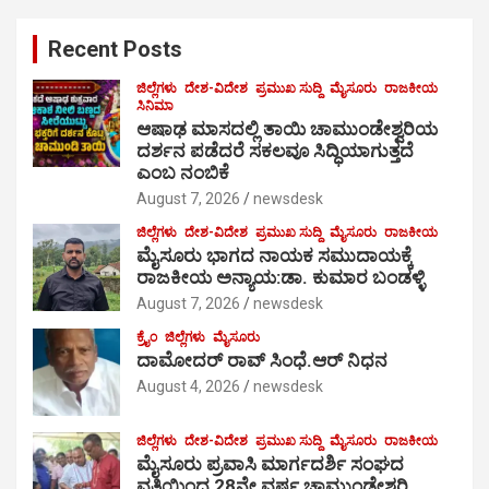
r
c
Recent Posts
h
ಜಿಲ್ಲೆಗಳು
ದೇಶ-ವಿದೇಶ
ಪ್ರಮುಖ ಸುದ್ದಿ
ಮೈಸೂರು
ರಾಜಕೀಯ
ಸಿನಿಮಾ
ಆಷಾಢ ಮಾಸದಲ್ಲಿ ತಾಯಿ ಚಾಮುಂಡೇಶ್ವರಿಯ
ದರ್ಶನ ಪಡೆದರೆ ಸಕಲವೂ ಸಿದ್ಧಿಯಾಗುತ್ತದೆ
ಎಂಬ ನಂಬಿಕೆ
August 7, 2026
newsdesk
ಜಿಲ್ಲೆಗಳು
ದೇಶ-ವಿದೇಶ
ಪ್ರಮುಖ ಸುದ್ದಿ
ಮೈಸೂರು
ರಾಜಕೀಯ
ಮೈಸೂರು ಭಾಗದ ನಾಯಕ ಸಮುದಾಯಕ್ಕೆ
ರಾಜಕೀಯ ಅನ್ಯಾಯ:ಡಾ. ಕುಮಾರ ಬಂಡಳ್ಳಿ
August 7, 2026
newsdesk
ಕ್ರೈಂ
ಜಿಲ್ಲೆಗಳು
ಮೈಸೂರು
ದಾಮೋದರ್ ರಾವ್ ಸಿಂಧೆ.ಆರ್ ನಿಧನ
August 4, 2026
newsdesk
ಜಿಲ್ಲೆಗಳು
ದೇಶ-ವಿದೇಶ
ಪ್ರಮುಖ ಸುದ್ದಿ
ಮೈಸೂರು
ರಾಜಕೀಯ
ಮೈಸೂರು ಪ್ರವಾಸಿ ಮಾರ್ಗದರ್ಶಿ ಸಂಘದ
ವತಿಯಿಂದ 28ನೇ ವರ್ಷ ಚಾಮುಂಡೇಶ್ವರಿ