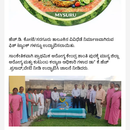
ಹೆಚ್.ಡಿ. ಕೋಟೆ/ಸರಗೂರು ತಾಲೂಕಿನ ವಿವಿಧೆಡೆ ನಿರ್ಮಾಣವಾಗಿರುವ
ಫಿಶ್ ಟ್ಯಾಂಕ್ ಗಳನ್ನೂ ಉದ್ಘಾಟಿಸಲಾಯಿತು.
ಸಾಂಕೇತಿಕವಾಗಿ ಪ್ರಾಥಮಿಕ ಆರೋಗ್ಯ ಕೇಂದ್ರ ಶಾಂತಿ ಪುರಕ್ಕೆ ಮಾನ್ಯ ಜಿಲ್ಲಾ
ಆರೋಗ್ಯ ಮತ್ತು ಕುಟುಂಬ ಕಲ್ಯಾಣ ಅಧಿಕಾರಿ ಗಳಾದ ಡಾ” ಕೆ.ಹೆಚ್
.ಪ್ರಸಾದ್,ಬೇಟಿ ನೀಡಿ ಉದ್ಘಾಟಿಸಿ ಚಾಲನೆ ನೀಡಿದರು.