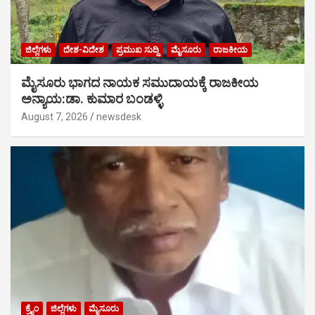
ಜಿಲ್ಲೆಗಳು
ದೇಶ-ವಿದೇಶ
ಪ್ರಮುಖ ಸುದ್ದಿ
ಮೈಸೂರು
ರಾಜಕೀಯ
ಮೈಸೂರು ಭಾಗದ ನಾಯಕ ಸಮುದಾಯಕ್ಕೆ ರಾಜಕೀಯ
ಅನ್ಯಾಯ:ಡಾ. ಕುಮಾರ ಬಂಡಳ್ಳಿ
August 7, 2026
newsdesk
ಕ್ರೈಂ
ಜಿಲ್ಲೆಗಳು
ಮೈಸೂರು