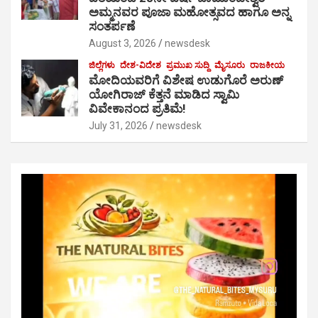
ಅಮ್ಮನವರ ಪೂಜಾ ಮಹೋತ್ಸವದ ಹಾಗೂ ಅನ್ನ
ಸಂತರ್ಪಣೆ
August 3, 2026
newsdesk
ಜಿಲ್ಲೆಗಳು
ದೇಶ-ವಿದೇಶ
ಪ್ರಮುಖ ಸುದ್ದಿ
ಮೈಸೂರು
ರಾಜಕೀಯ
ಮೋದಿಯವರಿಗೆ ವಿಶೇಷ ಉಡುಗೊರೆ ಅರುಣ್
ಯೋಗಿರಾಜ್ ಕೆತ್ತನೆ ಮಾಡಿದ ಸ್ವಾಮಿ
ವಿವೇಕಾನಂದ ಪ್ರತಿಮೆ!
July 31, 2026
newsdesk