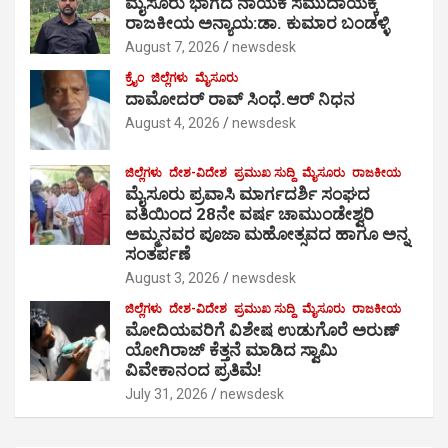
ಮೈಸೂರು ಭಾಗದ ನಾಯಕ ಸಮುದಾಯಕ್ಕೆ
ರಾಜಕೀಯ ಅನ್ಯಾಯ:ಡಾ. ಕುಮಾರ ಬಂಡಳ್ಳಿ
August 7, 2026
newsdesk
ಕ್ರೈಂ
ಜಿಲ್ಲೆಗಳು
ಮೈಸೂರು
ದಾಮೋದರ್ ರಾವ್ ಸಿಂಧೆ.ಆರ್ ನಿಧನ
August 4, 2026
newsdesk
ಜಿಲ್ಲೆಗಳು
ದೇಶ-ವಿದೇಶ
ಪ್ರಮುಖ ಸುದ್ದಿ
ಮೈಸೂರು
ರಾಜಕೀಯ
ಮೈಸೂರು ಪ್ರವಾಸಿ ಮಾರ್ಗದರ್ಶಿ ಸಂಘದ
ವತಿಯಿಂದ 28ನೇ ವರ್ಷ ಚಾಮುಂಡೇಶ್ವರಿ
ಅಮ್ಮನವರ ಪೂಜಾ ಮಹೋತ್ಸವದ ಹಾಗೂ ಅನ್ನ
ಸಂತರ್ಪಣೆ
August 3, 2026
newsdesk
ಜಿಲ್ಲೆಗಳು
ದೇಶ-ವಿದೇಶ
ಪ್ರಮುಖ ಸುದ್ದಿ
ಮೈಸೂರು
ರಾಜಕೀಯ
ಮೋದಿಯವರಿಗೆ ವಿಶೇಷ ಉಡುಗೊರೆ ಅರುಣ್
ಯೋಗಿರಾಜ್ ಕೆತ್ತನೆ ಮಾಡಿದ ಸ್ವಾಮಿ
ವಿವೇಕಾನಂದ ಪ್ರತಿಮೆ!
July 31, 2026
newsdesk