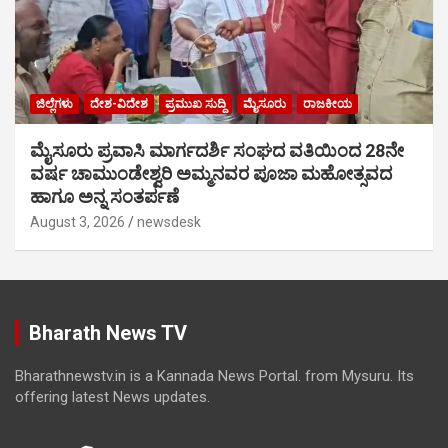
ಜಿಲ್ಲೆಗಳು
ದೇಶ-ವಿದೇಶ
ಪ್ರಮುಖ ಸುದ್ದಿ
ಮೈಸೂರು
ರಾಜಕೀಯ
ಮೈಸೂರು ಪ್ರವಾಸಿ ಮಾರ್ಗದರ್ಶಿ ಸಂಘದ ವತಿಯಿಂದ 28ನೇ
ವರ್ಷ ಚಾಮುಂಡೇಶ್ವರಿ ಅಮ್ಮನವರ ಪೂಜಾ ಮಹೋತ್ಸವದ
ಹಾಗೂ ಅನ್ನ ಸಂತರ್ಪಣೆ
August 3, 2026
newsdesk
Bharath News TV
Bharathnewstv.in is a Kannada News Portal. from Mysuru. Its
offering latest News updates.