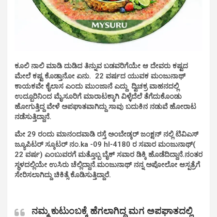
ಕೂಲಿ ನಾಲಿ ಮಾಡಿ ದುಡಿದ ತಿನ್ನುವ ಬಡವರಿಗೆಯೇ ಆ ದೇವರು ಕಷ್ಟದ
ಮೇಲೆ ಕಷ್ಟ ಕೊಡ್ತಾನೋ ಏನು.
22 ವರ್ಷದ ಯುವಕ ಮಂಜುನಾಥ್
ಕಾಯಕವೇ ಕೈಲಾಸ ಎಂದು ಮುಂಜಾನೆ ಎದ್ದು ದ್ವಿಚಕ್ರ ವಾಹನದಲ್ಲಿ
ಉದ್ಬೂರಿನಿಂದ ಮೈಸೂರಿಗೆ ಮಾರಾಟಕ್ಕಾಗಿ ವಿಳ್ಳೆದೆಲೆ ತೆಗೆದುಕೊಂಡು
ಹೋಗುತ್ತಿದ್ದ ವೇಳೆ ಅಪಘಾತವಾಗಿದ್ದು ಸಾವು ಬದುಕಿನ ನಡುವೆ ಹೋರಾಟ
ನಡೆಸುತ್ತಿದ್ದಾನೆ.
ಮೇ 29 ರಂದು ಮಾನಂದವಾಡಿ ರಸ್ತೆ ಅಂಬೇಡ್ಕರ್ ಜಂಕ್ಷನ್ ನಲ್ಲಿ ಟಿವಿಎಸ್
ಜ್ಯೂಪಿಟರ್ ಸ್ಕೂಟರ್ ನಂ.ka -09 hl-4180 ರ ಸವಾರ ಮಂಜುನಾಥ್(
22 ವರ್ಷ) ಎಂಬುವರಗೆ ಮತ್ತೊಬ್ಬ ಬೈಕ್ ಸವಾರ ಡಿಕ್ಕಿ ಹೊಡೆದಿದ್ದಾನೆ.ನಂತರ
ಸ್ಥಳದಲ್ಲಿಯೇ ಉಸಿರು ಚೆಲ್ಲಿದ್ದಾನೆ.ಮಂಜುನಾಥ್ ನನ್ನ ಅಪೋಲೋ ಆಸ್ಪತ್ರೆಗೆ
ಸೇರಿಸಲಾಗಿದ್ದು ಚಿಕಿತ್ಸೆ ಕೊಡಿಸುತ್ತಿದ್ದಾರೆ.
ನಮ್ಮ‌ ಕುಟುಂಬಕ್ಕೆ ಹೆಗಲಾಗಿದ್ದ ಮಗ ಅಪಘಾತದಲ್ಲಿ