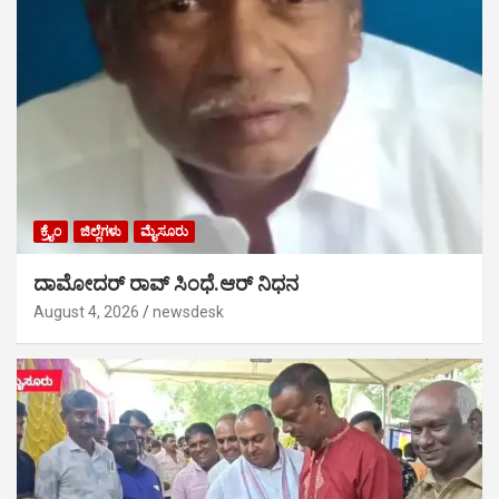
ಕ್ರೈಂ
ಜಿಲ್ಲೆಗಳು
ಮೈಸೂರು
ದಾಮೋದರ್ ರಾವ್ ಸಿಂಧೆ.ಆರ್ ನಿಧನ
August 4, 2026
newsdesk