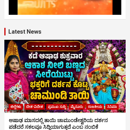
Latest News
ಜಿಲ್ಲೆಗಳು
ದೇಶ-ವಿದೇಶ
ಪ್ರಮುಖ ಸುದ್ದಿ
ಮೈಸೂರು
ರಾಜಕೀಯ
ಸಿನಿಮಾ
ಆಷಾಢ ಮಾಸದಲ್ಲಿ ತಾಯಿ ಚಾಮುಂಡೇಶ್ವರಿಯ ದರ್ಶನ
ಪಡೆದರೆ ಸಕಲವೂ ಸಿದ್ಧಿಯಾಗುತ್ತದೆ ಎಂಬ ನಂಬಿಕೆ