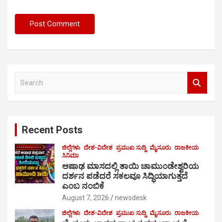
S
e
a
r
c
Recent Posts
h
ಜಿಲ್ಲೆಗಳು
ದೇಶ-ವಿದೇಶ
ಪ್ರಮುಖ ಸುದ್ದಿ
ಮೈಸೂರು
ರಾಜಕೀಯ
ಸಿನಿಮಾ
ಆಷಾಢ ಮಾಸದಲ್ಲಿ ತಾಯಿ ಚಾಮುಂಡೇಶ್ವರಿಯ
ದರ್ಶನ ಪಡೆದರೆ ಸಕಲವೂ ಸಿದ್ಧಿಯಾಗುತ್ತದೆ
ಎಂಬ ನಂಬಿಕೆ
August 7, 2026
newsdesk
ಜಿಲ್ಲೆಗಳು
ದೇಶ-ವಿದೇಶ
ಪ್ರಮುಖ ಸುದ್ದಿ
ಮೈಸೂರು
ರಾಜಕೀಯ