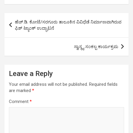
at
ce
tt
ail
py
ar
s
b
er
Li
e
Post
ಹೆಚ್.ಡಿ. ಕೋಟೆ/ಸರಗೂರು ತಾಲೂಕಿನ ವಿವಿಧೆಡೆ ನಿರ್ಮಾಣವಾಗಿರುವ
A
o
n
navigation
ಫಿಶ್ ಟ್ಯಾಂಕ್ ಉದ್ಘಾಟನೆ
p
o
k
p
k
ಸ್ವಾಸ್ಥ್ಯ ಸಂಕಲ್ಪ ಕಾರ್ಯಕ್ರಮ
Leave a Reply
Your email address will not be published.
Required fields
are marked
*
Comment
*