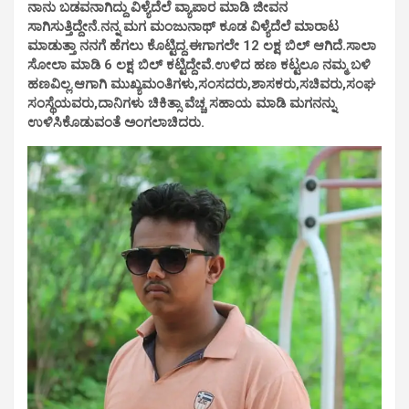
ನಾನು ಬಡವನಾಗಿದ್ದು ವಿಳ್ಯೆದೆಲೆ ವ್ಯಾಪಾರ ಮಾಡಿ ಜೀವನ
ಸಾಗಿಸುತ್ತಿದ್ದೇನೆ.ನನ್ನ ಮಗ ಮಂಜುನಾಥ್ ಕೂಡ ವಿಳ್ಯೆದೆಲೆ ಮಾರಾಟ
ಮಾಡುತ್ತಾ ನನಗೆ ಹೆಗಲು ಕೊಟ್ಟಿದ್ದ.ಈಗಾಗಲೇ 12 ಲಕ್ಷ ಬಿಲ್ ಆಗಿದೆ.ಸಾಲಾ
ಸೋಲಾ ಮಾಡಿ 6 ಲಕ್ಷ ಬಿಲ್ ಕಟ್ಟಿದ್ದೇವೆ.ಉಳಿದ ಹಣ ಕಟ್ಟಲೂ ನಮ್ಮ‌ ಬಳಿ
ಹಣವಿಲ್ಲ.ಆಗಾಗಿ ಮುಖ್ಯಮಂತಿಗಳು,ಸಂಸದರು,ಶಾಸಕರು,ಸಚಿವರು,ಸಂಘ
ಸಂಸ್ಥೆಯವರು,ದಾನಿಗಳು ಚಿಕಿತ್ಸಾ ವೆಚ್ಚ ಸಹಾಯ ಮಾಡಿ ಮಗನನ್ನು
ಉಳಿಸಿಕೊಡುವಂತೆ ಅಂಗಲಾಚಿದರು.