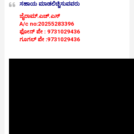
ಸಹಾಯ ಮಾಡಲಿಚ್ಚಿಸುವವರು
ಜೈರಾಮ್.ಎಚ್.ಎಸ್
A/c no:20255283396
ಫೋನ್ ಪೇ : 9731029436
ಗೂಗಲ್ ಪೇ :9731029436