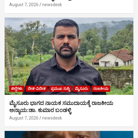
August 7, 2026
newsdesk
ಜಿಲ್ಲೆಗಳು
ದೇಶ-ವಿದೇಶ
ಪ್ರಮುಖ ಸುದ್ದಿ
ಮೈಸೂರು
ರಾಜಕೀಯ
ಮೈಸೂರು ಭಾಗದ ನಾಯಕ ಸಮುದಾಯಕ್ಕೆ ರಾಜಕೀಯ
ಅನ್ಯಾಯ:ಡಾ. ಕುಮಾರ ಬಂಡಳ್ಳಿ
August 7, 2026
newsdesk