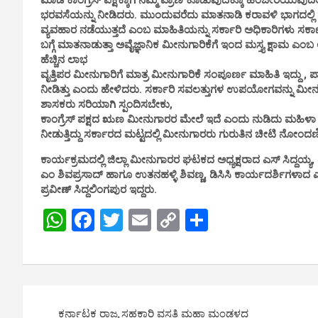
ಮಾಡಿ ಕಾಂಗ್ರೆಸ್ ಪಕ್ಷಕ್ಕಾಗಿ ನಮ್ಮ ಪ್ರಾಣ ಕೊಡುವುದಕ್ಕೂ ಹಿಂಜೇರಿಯುವು
ಭರವಸೆಯನ್ನು ನೀಡಿದರು. ಮುಂದುವರೆದು ಮಾತನಾಡಿ ಕರಾವಳಿ ಭಾಗದಲ್ಲಿ ಹೆಚ
ವ್ಯವಹಾರ ನಡೆಯುತ್ತದೆ ಎಂಬ ಮಾಹಿತಿಯನ್ನು ಸರ್ಕಾರಿ ಅಧಿಕಾರಿಗಳು ಸರ್ಕಾರಕ
ಬಗ್ಗೆ ಮಾತನಾಡುತ್ತಾ ಅವೈಜ್ಞಾನಿಕ ಮೀನುಗಾರಿಕೆಗೆ ಇಂದ ಮಸ್ತ್ಯ ಕ್ಷಾಮ ಎಂ
ಹೆಚ್ಚಿನ ಲಾಭ
ವೃತ್ತಿಪರ ಮೀನುಗಾರಿಗೆ ಮಾತ್ರ ಮೀನುಗಾರಿಕೆ ಸಂಪೂರ್ಣ ಮಾಹಿತಿ ಇದ್ದು ,
ನೀಡಿತ್ತು ಎಂದು ಹೇಳಿದರು. ಸರ್ಕಾರಿ ಸವಲತ್ತುಗಳ ಉಪಯೋಗವನ್ನು ಮೀನ
ಶಾಸಕರು ಸರಿಯಾಗಿ ಸ್ಪಂದಿಸಬೇಕು,
ಕಾಂಗ್ರೆಸ್ ಪಕ್ಷದ ಋಣ ಮೀನುಗಾರರ ಮೇಲೆ ಇದೆ ಎಂದು ನುಡಿದು ಮಹಿಳಾ ಮೀನ
ನೀಡುತ್ತಿದ್ದು ಸರ್ಕಾರದ ಮಟ್ಟದಲ್ಲಿ ಮೀನುಗಾರರು ಗುರುತಿನ ಚೀಟಿ ನೋಂದ
ಕಾರ್ಯಕ್ರಮದಲ್ಲಿ ಜಿಲ್ಲಾ ಮೀನುಗಾರರ ಘಟಕದ ಅಧ್ಯಕ್ಷರಾದ ಎಸ್ ಸಿದ್ದಯ್ಯ
ಎಂ ಶಿವಪ್ರಸಾದ್ ಹಾಗೂ ಉತನಹಳ್ಳಿ ಶಿವಣ್ಣ, ಡಿಸಿಸಿ ಕಾರ್ಯದರ್ಶಿಗಳಾ
ಪ್ರವೀಣ್ ಸಿದ್ದಲಿಂಗಪುರ ಇದ್ದರು.
W
F
T
E
C
S
h
a
wi
m
o
h
at
ce
tt
ail
py
ar
s
b
er
Li
e
Post
A
o
n
ಕರ್ನಾಟಕ ರಾಜ್ಯ ಸಹಕಾರಿ ವಸತಿ ಮಹಾ ಮಂಡಳದ