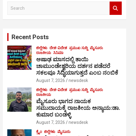
S
e
a
r
c
Recent Posts
h
ಜಿಲ್ಲೆಗಳು
ದೇಶ-ವಿದೇಶ
ಪ್ರಮುಖ ಸುದ್ದಿ
ಮೈಸೂರು
ರಾಜಕೀಯ
ಸಿನಿಮಾ
ಆಷಾಢ ಮಾಸದಲ್ಲಿ ತಾಯಿ
ಚಾಮುಂಡೇಶ್ವರಿಯ ದರ್ಶನ ಪಡೆದರೆ
ಸಕಲವೂ ಸಿದ್ಧಿಯಾಗುತ್ತದೆ ಎಂಬ ನಂಬಿಕೆ
August 7, 2026
newsdesk
ಜಿಲ್ಲೆಗಳು
ದೇಶ-ವಿದೇಶ
ಪ್ರಮುಖ ಸುದ್ದಿ
ಮೈಸೂರು
ರಾಜಕೀಯ
ಮೈಸೂರು ಭಾಗದ ನಾಯಕ
ಸಮುದಾಯಕ್ಕೆ ರಾಜಕೀಯ ಅನ್ಯಾಯ:ಡಾ.
ಕುಮಾರ ಬಂಡಳ್ಳಿ
August 7, 2026
newsdesk
ಕ್ರೈಂ
ಜಿಲ್ಲೆಗಳು
ಮೈಸೂರು