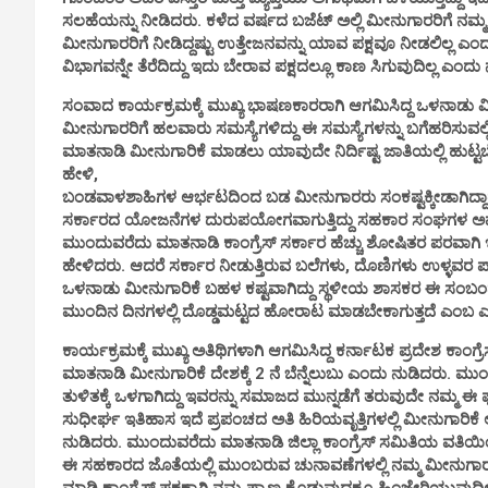
ಸಲಹೆಯನ್ನು ನೀಡಿದರು. ಕಳೆದ ವರ್ಷದ ಬಜೆಟ್ ಅಲ್ಲಿ ಮೀನುಗಾರರಿಗೆ ನಮ್ಮ ಕಾ
ಮೀನುಗಾರರಿಗೆ ನೀಡಿದ್ದಷ್ಟು ಉತ್ತೇಜನವನ್ನು ಯಾವ ಪಕ್ಷವೂ ನೀಡಲಿಲ್ಲ ಎಂದು
ವಿಭಾಗವನ್ನೇ ತೆರೆದಿದ್ದು ಇದು ಬೇರಾವ ಪಕ್ಷದಲ್ಲೂ ಕಾಣ ಸಿಗುವುದಿಲ್ಲ ಎಂದು
ಸಂವಾದ ಕಾರ್ಯಕ್ರಮಕ್ಕೆ ಮುಖ್ಯ ಭಾಷಣಕಾರರಾಗಿ ಆಗಮಿಸಿದ್ದ ಒಳನಾಡು 
ಮೀನುಗಾರರಿಗೆ ಹಲವಾರು ಸಮಸ್ಯೆಗಳಿದ್ದು ಈ ಸಮಸ್ಯೆಗಳನ್ನು ಬಗೆಹರಿಸುವಲ್
ಮಾತನಾಡಿ ಮೀನುಗಾರಿಕೆ ಮಾಡಲು ಯಾವುದೇ ನಿರ್ದಿಷ್ಟ ಜಾತಿಯಲ್ಲಿ ಹುಟ್
ಹೇಳಿ,
ಬಂಡವಾಳಶಾಹಿಗಳ ಆರ್ಭಟದಿಂದ ಬಡ ಮೀನುಗಾರರು ಸಂಕಷ್ಟಕ್ಕೀಡಾಗಿದ್ದಾರೆ
ಸರ್ಕಾರದ ಯೋಜನೆಗಳ ದುರುಪಯೋಗವಾಗುತ್ತಿದ್ದು ಸಹಕಾರ ಸಂಘಗಳ ಅವ್ಯವಹಾರ
ಮುಂದುವರೆದು ಮಾತನಾಡಿ ಕಾಂಗ್ರೆಸ್ ಸರ್ಕಾರ ಹೆಚ್ಚು ಶೋಷಿತರ ಪರವಾಗಿ ಇ
ಹೇಳಿದರು. ಆದರೆ ಸರ್ಕಾರ ನೀಡುತ್ತಿರುವ ಬಲೆಗಳು, ದೊಣಿಗಳು ಉಳ್ಳವರ ಪಾ
ಒಳನಾಡು ಮೀನುಗಾರಿಕೆ ಬಹಳ ಕಷ್ಟವಾಗಿದ್ದು ಸ್ಥಳೀಯ ಶಾಸಕರ ಈ ಸಂಬಂ
ಮುಂದಿನ ದಿನಗಳಲ್ಲಿ ದೊಡ್ಡಮಟ್ಟದ ಹೋರಾಟ ಮಾಡಬೇಕಾಗುತ್ತದೆ ಎಂಬ ಎಚ್ಚರ
ಕಾರ್ಯಕ್ರಮಕ್ಕೆ ಮುಖ್ಯ ಅತಿಥಿಗಳಾಗಿ ಆಗಮಿಸಿದ್ದ ಕರ್ನಾಟಕ ಪ್ರದೇಶ ಕಾಂ
ಮಾತನಾಡಿ ಮೀನುಗಾರಿಕೆ ದೇಶಕ್ಕೆ 2 ನೆ ಬೆನ್ನೆಲುಬು ಎಂದು ನುಡಿದರು. 
ತುಳಿತಕ್ಕೆ ಒಳಗಾಗಿದ್ದು ಇವರನ್ನು ಸಮಾಜದ ಮುನ್ನಡೆಗೆ ತರುವುದೇ ನಮ
ಸುಧೀರ್ಘ ಇತಿಹಾಸ ಇದೆ ಪ್ರಪಂಚದ ಅತಿ ಹಿರಿಯವೃತ್ತಿಗಳಲ್ಲಿ ಮೀನುಗಾರಿಕೆ ಅ
ನುಡಿದರು. ಮುಂದುವರೆದು ಮಾತನಾಡಿ ಜಿಲ್ಲಾ ಕಾಂಗ್ರೆಸ್ ಸಮಿತಿಯ ವತಿಯಿಂ
ಈ ಸಹಕಾರದ ಜೊತೆಯಲ್ಲಿ ಮುಂಬರುವ ಚುನಾವಣೆಗಳಲ್ಲಿ ನಮ್ಮ ಮೀನುಗಾ