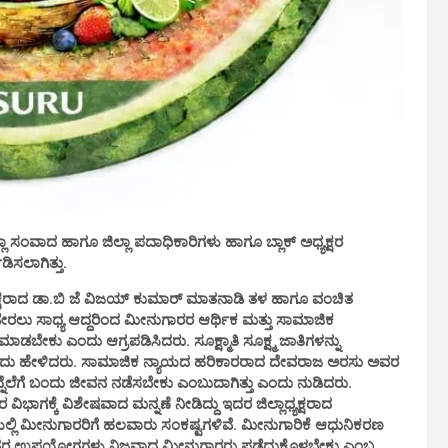
ಾ ಸಂವಾದ ಹಾಗೂ ಜಿಲ್ಲಾ ಪದಾಧಿಕಾರಿಗಳು ಹಾಗೂ ಬ್ಲಾಕ್ ಅಧ್ಯಕ್ಷರ
ಿಸಲಾಗಿತ್ತು.
ಅಧ್ಯಕ್ಷರಾದ ಡಾ.ಬಿ ಜೆ ವಿಜಯ್ ಕುಮಾರ್ ಮಾತನಾಡಿ ತಳ ಹಾಗೂ ವಂಚಿತ
ಲು ಸಾಧ್ಯ ಆದ್ದರಿಂದ ಮೀನುಗಾರರ ಆರ್ಥಿಕ ಮತ್ತು ಸಾಮಾಜಿಕ
ಡಬೇಕು ಎಂದು ಆಗ್ರಪಡಿಸಿದರು. ಸೂಕ್ಷ್ಮಾತಿ ಸೂಕ್ಷ್ಮ ಜಾತಿಗಳನ್ನು
ತಿದೆ ಎಂದು ಹೇಳಿದರು. ಸಾಮಾಜಿಕ ನ್ಯಾಯದ ಹರಿಕಾರರಾದ ದೇವರಾಜ ಅರಸು ಅವರ
ಲೆಗೆ ಬಂದು ಜೀವನ ನಡೆಸಬೇಕು ಎಂಬುದಾಗಿತ್ತು ಎಂದು ನುಡಿದರು.
ಭಾಗಕ್ಕೆ ವಿಶೇಷವಾದ ಮನ್ನಣೆ ನೀಡಿದ್ದು ಇದರ ಜಿಲ್ಲಾಧ್ಯಕ್ಷರಾದ
್ಲೆಯಲ್ಲಿ ಮೀನುಗಾರರಿಗೆ ಹಲವಾರು ಸಂಕಷ್ಟಗಳಿವೆ. ಮೀನುಗಾರಿಕೆ ಆಧುನಿಕರಣ
ಿದ್ದು ಇದರ ಉಪಯೋಗಗಳು ನಿಜವಾದ ಮೀನುಗಾರರು ಪಡೆದುಕೊಳ್ಳಬೇಕು ಎಂಬ