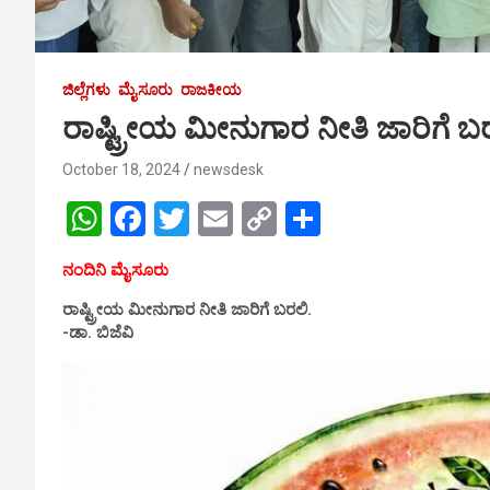
ಜಿಲ್ಲೆಗಳು
ಮೈಸೂರು
ರಾಜಕೀಯ
ರಾಷ್ಟ್ರೀಯ ಮೀನುಗಾರ ನೀತಿ ಜಾರಿಗೆ ಬರ
October 18, 2024
newsdesk
W
F
T
E
C
S
h
a
wi
m
o
h
ನಂದಿನಿ ಮೈಸೂರು
at
ce
tt
ail
py
ar
ರಾಷ್ಟ್ರೀಯ ಮೀನುಗಾರ ನೀತಿ ಜಾರಿಗೆ ಬರಲಿ.
s
b
er
Li
e
-ಡಾ. ಬಿಜೆವಿ
A
o
n
p
o
k
p
k