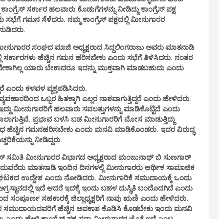
ಂಗ್ರೆಸ್ ಸರ್ಕಾರ ಹಲವಾರು ಕೊಡುಗೆಗಳನ್ನು ನೀಡಿದ್ದು ಕಾಂಗ್ರೆಸ್ ಪಕ್ಷ
 ಸಭೆಗೆ ಗಮನ ಸೆಳೆದರು. ನಮ್ಮ ಕಾಂಗ್ರೆಸ್ ಪಕ್ಷದಲ್ಲಿ ಮೀನುಗಾರರ
 ನುಡಿದರು.
ಮೀನುಗಾರರ ಸಂಘದ ಮಾಜಿ ಅಧ್ಯಕ್ಷರಾದ ಸಿದ್ದಲಿಂಗರಾಜು ಅವರು ಮಾತನಾಡಿ
ಲಿ ಸರ್ಕಾರಗಳು ಹೆಚ್ಚಿನ ಗಮನ ಹರಿಸಬೇಕು ಎಂದು ಸಭೆಗೆ ತಿಳಿಸಿದರು. ನಂತರ
ಟಬೇಕಾಗಿಲ್ಲ ಯಾರು ಬೇಕಾದರೂ ಇದನ್ನು ಮುಕ್ತವಾಗಿ ಮಾಡಬಹುದು ಎಂದು
 ಎಂದು ಕಳವಳ ವ್ಯಕ್ತಪಡಿಸಿದರು.
ದಿಂದ ಒಬ್ಬರ ಹಿತಕ್ಕಾಗಿ ಎಲ್ಲರ ನಾಶವಾಗುತ್ತಿದ್ದರೆ ಎಂದು ಹೇಳಿದರು.
ದ್ದು ಮೀನುಗಾರರಿಗೆ ಹಲವಾರು ಸವಲತ್ತುಗಳನ್ನು ಮಾಡಿಕೊಟ್ಟಿದೆ ಎಂದು
ಲಾಗುತ್ತಿವೆ. ಪ್ರಭಾವ ಬಳಸಿ ಬಡ ಮೀನುಗಾರರಿಗೆ ಮೋಸ ಮಾಡುತ್ತಿದ್ದು
ಧ ಹೆಚ್ಚಿನ ಗಮನಹರಿಸಬೇಕು ಎಂದು ಮನವಿ ಮಾಡಿಕೊಂಡರು. ಇದರ ವಿರುದ್ಧ
ಿಕೆಯನ್ನು ನೀಡಿದ್ದರು.
ಗ್ರೆಸ್ ಸಮಿತಿ ಮೀನುಗಾರರ ವಿಭಾಗದ ಅಧ್ಯಕ್ಷರಾದ ಮಂಜುನಾಥ್ ಬಿ ಸುಣಗಾರ್
ಮುಂದುವರೆದು ಮಾತನಾಡಿ ಇಂದಿನ ದಿನಗಳಲ್ಲಿ ಮೀನುಗಾರರು ಆರ್ಥಿಕ ಸಾಮಾಜಿಕ
್ಮ ಈ ಘಟಕದ ಉದ್ದೇಶ ಎಂದು ನೋಡಿದರು. ಮೀನುಗಾರಿಕೆ ಸಮುದಾಯಕ್ಕೆ ಒಂದು
ಗ್ರಸ್ಥಾನದಲ್ಲಿ ಇದೆ ಆದರೆ ಇದಕ್ಕೆ ಇಂದು ಬಹಳ ದುಸ್ಥಿತಿ ಬಂದೊದಗಿದೆ ಎಂದು
ದ ಸಂಪೂರ್ಣ ಸಹಕಾರಕ್ಕೆ ಜಿಲ್ಲಾಧ್ಯಕ್ಷರಿಗೆ ನಾವು ಋಣಿ ಎಂದು ಹೇಳಿದರು.
ರ ಸಮುದಾಯದವರಿಗೆ ಹೆಚ್ಚಿನ ಅವಕಾಶ ಕೊಡಿಸಿ ಕೊಡಬೇಕು ಇಂದು ಮನವಿ