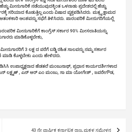
ದಿಲ್ಲ ಎಂದು ಹೇಳಿ ಕಾಂಗ್ರೆಸ್ ಪಕ್ಷ ಸದಾ ಮೀರುಗಾರರ ಜೊತೆ ಇದೆ ಎಂಬ
್ಚು ಮೀನುಗಾರಿಕೆ ನಡೆಯುವುದಕ್ಕಿಂತ ಒಳನಾಡು ಪ್ರದೇಶದಲ್ಲಿ ಹೆಚ್ಚು
್ಕೆ ಸರಿಯಾದ ಕೊಡುತ್ತಿಲ್ಲ ಎಂದು ವಿಷಾದ ವ್ಯಕ್ತಪಡಿಸಿದರು. ಮತ್ಸ್ಯ ಕ್ಷಾಮದ
ಬ ಆತಂಕಕಾರಿ ಅಂಶವನ್ನು ಸಭೆಗೆ ತಿಳಿಸಿದರು. ಪಾರಂಪರಿಕೆ ಮೀನುಗರಿಗೆಯಲ್ಲಿ
 ಪಾರಂಪರಿಕ ಮೀನುಗಾರಿಕೆಗೆ ಕಾಂಗ್ರೆಸ್ ಸರ್ಕಾರ 90% ಮೀಸಲಾತಿಯನ್ನು
ುಗಾರರು ಮಾಡಿಕೊಳ್ಳಬೇಕು,
ುಗಾರರಿಗೆ 3 ಲಕ್ಷ ದ ವರೆಗೆ ಬಡ್ಡಿ ರಹಿತ ಸಾಲವನ್ನು ನಮ್ಮ ಸರ್ಕಾರ
ಣಿ ಮಾಡಿ ಕೊಳ್ಳಬೇಕು ಎಂದು ಹೇಳಿದರು.
, ಡಿಸಿಸಿ ಉಪಾಧ್ಯಕ್ಷರಾದ ಹೆಡತಲೆ ಮಂಜುನಾಥ್, ಪ್ರಧಾನ ಕಾರ್ಯದರ್ಶಿಗಳಾದ
ದ ಎನ್ ಲಕ್ಷ್ಮಣ್ , ಎನ್ ಆರ್ ಎಂ ಮಂಜು, ಸಾ ಮಾ ಯೋಗೇಶ್ , ಜವರೇಗೌಡ,
43 ನೇ ವಾರ್ಷಿಕ ಕರ್ನಾಟಕ ರಾಜ್ಯ ಮಕ್ಕಳ ಸಮ್ಮೇಳನ