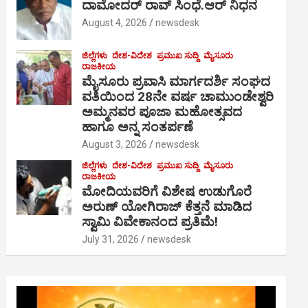
ದಾಮೋದರ್ ರಾವ್ ಸಿಂಧೆ.ಆರ್ ನಿಧನ
August 4, 2026
newsdesk
ಜಿಲ್ಲೆಗಳು
ದೇಶ-ವಿದೇಶ
ಪ್ರಮುಖ ಸುದ್ದಿ
ಮೈಸೂರು
ರಾಜಕೀಯ
ಮೈಸೂರು ಪ್ರವಾಸಿ ಮಾರ್ಗದರ್ಶಿ ಸಂಘದ
ವತಿಯಿಂದ 28ನೇ ವರ್ಷ ಚಾಮುಂಡೇಶ್ವರಿ
ಅಮ್ಮನವರ ಪೂಜಾ ಮಹೋತ್ಸವದ
ಹಾಗೂ ಅನ್ನ ಸಂತರ್ಪಣೆ
August 3, 2026
newsdesk
ಜಿಲ್ಲೆಗಳು
ದೇಶ-ವಿದೇಶ
ಪ್ರಮುಖ ಸುದ್ದಿ
ಮೈಸೂರು
ರಾಜಕೀಯ
ಮೋದಿಯವರಿಗೆ ವಿಶೇಷ ಉಡುಗೊರೆ
ಅರುಣ್ ಯೋಗಿರಾಜ್ ಕೆತ್ತನೆ ಮಾಡಿದ
ಸ್ವಾಮಿ ವಿವೇಕಾನಂದ ಪ್ರತಿಮೆ!
July 31, 2026
newsdesk