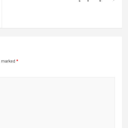
re marked
*