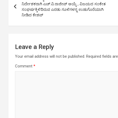
navigation
p
o
k
ನಿರ್ದೇಶಕರಾಗಿ ಎಚ್.ವಿ.ರಾಜೀವ್ ಆಯ್ಕೆ , ವಿಜಯದ ಸಂಕೇತ
ಸಂಘರ್ಷಕ್ಕಿಳಿದಿರುವ ಎರಡು ಗೂಳಿಗಳನ್ನ ಉಡುಗೊರೆಯಾಗಿ
p
k
ನೀಡಿದ ಕೇಶವ್
Leave a Reply
Your email address will not be published.
Required fields a
Comment
*