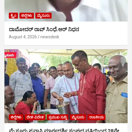
ಕ್ರೈಂ
ಜಿಲ್ಲೆಗಳು
ಮೈಸೂರು
ದಾಮೋದರ್ ರಾವ್ ಸಿಂಧೆ.ಆರ್ ನಿಧನ
August 4, 2026
newsdesk
ಜಿಲ್ಲೆಗಳು
ದೇಶ-ವಿದೇಶ
ಪ್ರಮುಖ ಸುದ್ದಿ
ಮೈಸೂರು
ರಾಜಕೀಯ
ಮೈಸೂರು ಪ್ರವಾಸಿ ಮಾರ್ಗದರ್ಶಿ ಸಂಘದ ವತಿಯಿಂದ 28ನೇ