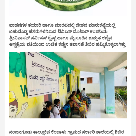
ವಾಹನಗಳ ತಯಾರಿ ಹಾಗೂ ಮಾರಟದಲ್ಲಿ ದೇಶದ ಮಾರುಕಟ್ಟೆಯಲ್ಲಿ
ಬಹುದೊಡ್ಡ ಹೆಸರುಗಳಿಸಿರುವ ಟಿವಿಎಸ್ ಮೊಟಾರ್ ಕಂಪನಿಯ
ಶ್ರೀನಿವಾಸನ್ ಸರ್ವಿಸಸ್ ಟ್ರಸ್ಟ್ ಹಾಗೂ ಮೈಸೂರಿನ ಶುಶ್ರುತ ಕಣ್ಣಿನ
ಆಸ್ಪತ್ರೆಯ ವತಿಯಿಂದ ಉಚಿತ ಕಣ್ಣಿನ ತಪಾಸಣೆ ಶಿಬಿರ ಹಮ್ಮಿಕೊಳ್ಳಲಾಗಿತ್ತು.
ನಂಜನಗೂಡು ತಾಲ್ಲೂಕಿನ ಕೆಂಬಾಳು ಗ್ರಾಮದ ಸರ್ಕಾರಿ ಶಾಲೆಯಲ್ಲಿ ಶಿಬಿರ