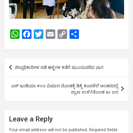
W
F
T
E
C
S
h
a
wi
m
o
h
at
ce
tt
ail
py
ar
s
b
er
Li
e
Post
ಜಿಲ್ಲಾಧಿಕಾರಿಗಳ ನಡೆ ಹಳ್ಳಿಗಳ ಕಡೆಗೆ ಮುಂದುವರಿದ ಭಾಗ
A
o
n
navigation
p
o
k
ಏರ್ ಇಂಡಿಯಾ ೯೦೮ ವಿಮಾನ ಮೋಡಕ್ಕೆ ಡಿಕ್ಕಿ ಕೂದಳೆಲೆ ಅಂತರದಲ್ಲಿ
p
k
ಪ್ರಾಣ ಉಳಿಸಿಕೊಂಡ ೬೦ ಜನ
Leave a Reply
Your email address will not be published.
Required fields