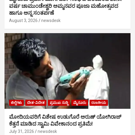
ವರ್ಷ ಚಾಮುಂಡೇಶ್ವರಿ ಅಮ್ಮನವರ ಪೂಜಾ ಮಹೋತ್ಸವದ
ಹಾಗೂ ಅನ್ನ ಸಂತರ್ಪಣೆ
August 3, 2026
newsdesk
ಜಿಲ್ಲೆಗಳು
ದೇಶ-ವಿದೇಶ
ಪ್ರಮುಖ ಸುದ್ದಿ
ಮೈಸೂರು
ರಾಜಕೀಯ
ಮೋದಿಯವರಿಗೆ ವಿಶೇಷ ಉಡುಗೊರೆ ಅರುಣ್ ಯೋಗಿರಾಜ್
ಕೆತ್ತನೆ ಮಾಡಿದ ಸ್ವಾಮಿ ವಿವೇಕಾನಂದ ಪ್ರತಿಮೆ!
July 31, 2026
newsdesk