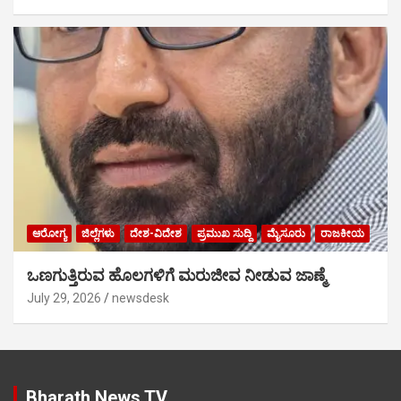
ಆರೋಗ್ಯ
ಜಿಲ್ಲೆಗಳು
ದೇಶ-ವಿದೇಶ
ಪ್ರಮುಖ ಸುದ್ದಿ
ಮೈಸೂರು
ರಾಜಕೀಯ
ಒಣಗುತ್ತಿರುವ ಹೊಲಗಳಿಗೆ ಮರುಜೀವ ನೀಡುವ ಜಾಣ್ಮೆ
July 29, 2026
newsdesk
Bharath News TV