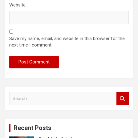
Website
Save my name, email, and website in this browser for the
next time I comment.
S
e
a
r
c
Recent Posts
h