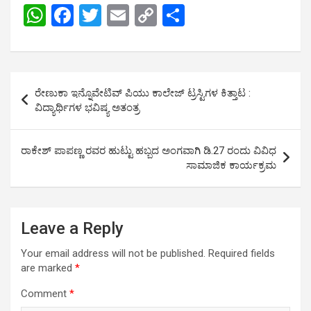
W
F
T
E
C
S
h
a
wi
m
o
h
at
ce
tt
ail
py
ar
s
b
er
Li
e
Post
ರೇಣುಕಾ ಇನ್ನೊವೇಟಿವ್ ಪಿಯು ಕಾಲೇಜ್ ಟ್ರಸ್ಟಿಗಳ ಕಿತ್ತಾಟ :
A
o
n
navigation
ವಿದ್ಯಾರ್ಥಿಗಳ ಭವಿಷ್ಯ ಅತಂತ್ರ
p
o
k
p
k
ರಾಕೇಶ್ ಪಾಪಣ್ಣ ರವರ ಹುಟ್ಟು ಹಬ್ಬದ ಅಂಗವಾಗಿ ಡಿ.27 ರಂದು ವಿವಿಧ
ಸಾಮಾಜಿಕ ಕಾರ್ಯಕ್ರಮ
Leave a Reply
Your email address will not be published.
Required fields
are marked
*
Comment
*