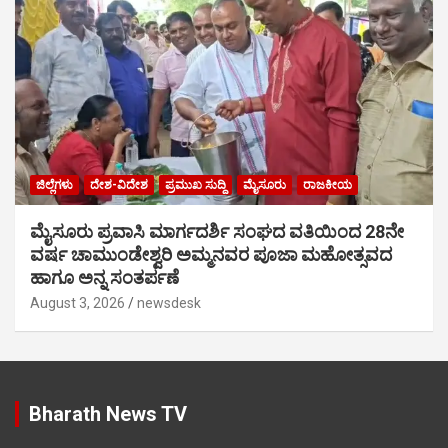
ಜಿಲ್ಲೆಗಳು
ದೇಶ-ವಿದೇಶ
ಪ್ರಮುಖ ಸುದ್ದಿ
ಮೈಸೂರು
ರಾಜಕೀಯ
ಮೈಸೂರು ಪ್ರವಾಸಿ ಮಾರ್ಗದರ್ಶಿ ಸಂಘದ ವತಿಯಿಂದ 28ನೇ
ವರ್ಷ ಚಾಮುಂಡೇಶ್ವರಿ ಅಮ್ಮನವರ ಪೂಜಾ ಮಹೋತ್ಸವದ
ಹಾಗೂ ಅನ್ನ ಸಂತರ್ಪಣೆ
August 3, 2026
newsdesk
Bharath News TV