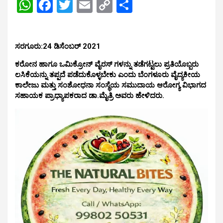
W
F
T
E
C
S
h
a
wi
m
o
h
at
ce
tt
ail
py
ar
ಸರಗೂರು:24 ಡಿಸೆಂಬರ್ 2021
s
b
er
Li
e
A
o
n
ಕರೋನ ಹಾಗೂ ಒಮಿಕ್ರೋನ್ ವೈರಸ್ ಗಳನ್ನು ತಡೆಗಟ್ಟಲು ಪ್ರತಿಯೊಬ್ಬರು
ಲಸಿಕೆಯನ್ನು ತಪ್ಪದೆ ಪಡೆದುಕೊಳ್ಳಬೇಕು ಎಂದು ಬೆಂಗಳೂರು ವೈದ್ಯಕೀಯ
p
o
k
ಕಾಲೇಜು ಮತ್ತು ಸಂಶೋಧನಾ ಸಂಸ್ಥೆಯ ಸಮುದಾಯ ಆರೋಗ್ಯ ವಿಭಾಗದ
ಸಹಾಯಕ ಪ್ರಾಧ್ಯಾಪಕರಾದ ಡಾ.ಮೈತ್ರಿ ಅವರು ಹೇಳಿದರು.
p
k