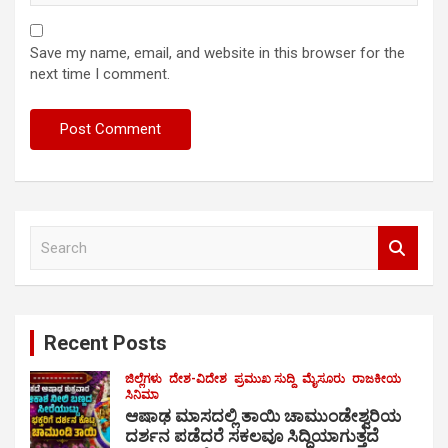
Save my name, email, and website in this browser for the
next time I comment.
S
e
a
r
c
Recent Posts
h
ಜಿಲ್ಲೆಗಳು
ದೇಶ-ವಿದೇಶ
ಪ್ರಮುಖ ಸುದ್ದಿ
ಮೈಸೂರು
ರಾಜಕೀಯ
ಸಿನಿಮಾ
ಆಷಾಢ ಮಾಸದಲ್ಲಿ ತಾಯಿ ಚಾಮುಂಡೇಶ್ವರಿಯ
ದರ್ಶನ ಪಡೆದರೆ ಸಕಲವೂ ಸಿದ್ಧಿಯಾಗುತ್ತದೆ