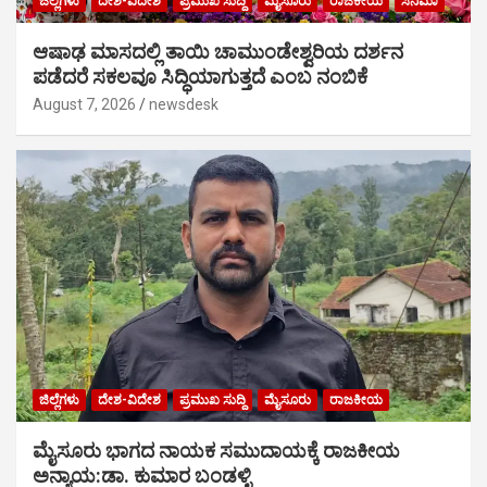
ಜಿಲ್ಲೆಗಳು
ದೇಶ-ವಿದೇಶ
ಪ್ರಮುಖ ಸುದ್ದಿ
ಮೈಸೂರು
ರಾಜಕೀಯ
ಸಿನಿಮಾ
ಆಷಾಢ ಮಾಸದಲ್ಲಿ ತಾಯಿ ಚಾಮುಂಡೇಶ್ವರಿಯ ದರ್ಶನ
ಪಡೆದರೆ ಸಕಲವೂ ಸಿದ್ಧಿಯಾಗುತ್ತದೆ ಎಂಬ ನಂಬಿಕೆ
August 7, 2026
newsdesk
ಜಿಲ್ಲೆಗಳು
ದೇಶ-ವಿದೇಶ
ಪ್ರಮುಖ ಸುದ್ದಿ
ಮೈಸೂರು
ರಾಜಕೀಯ
ಮೈಸೂರು ಭಾಗದ ನಾಯಕ ಸಮುದಾಯಕ್ಕೆ ರಾಜಕೀಯ
ಅನ್ಯಾಯ:ಡಾ. ಕುಮಾರ ಬಂಡಳ್ಳಿ