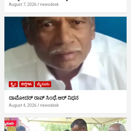
August 7, 2026
newsdesk
ಕ್ರೈಂ
ಜಿಲ್ಲೆಗಳು
ಮೈಸೂರು
ದಾಮೋದರ್ ರಾವ್ ಸಿಂಧೆ.ಆರ್ ನಿಧನ
August 4, 2026
newsdesk