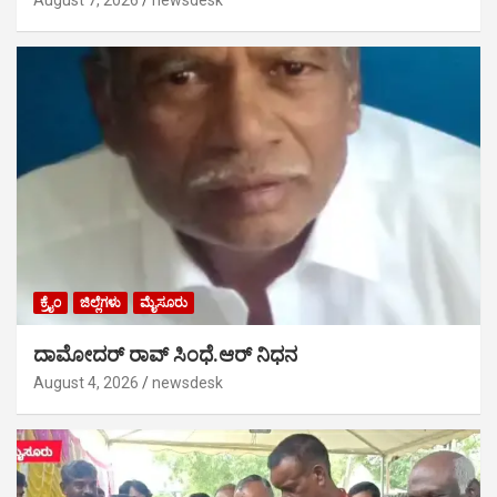
August 7, 2026
newsdesk
ಕ್ರೈಂ
ಜಿಲ್ಲೆಗಳು
ಮೈಸೂರು
ದಾಮೋದರ್ ರಾವ್ ಸಿಂಧೆ.ಆರ್ ನಿಧನ
August 4, 2026
newsdesk