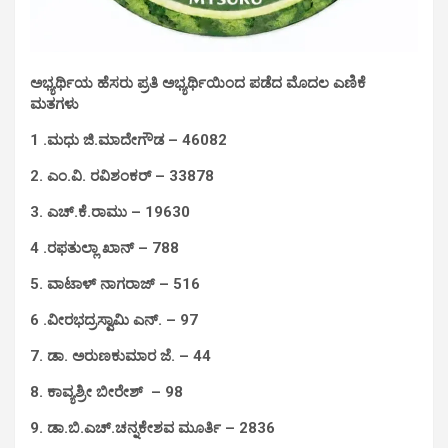
ಅಭ್ಯರ್ಥಿಯ ಹೆಸರು ಪ್ರತಿ ಅಭ್ಯರ್ಥಿಯಿಂದ ಪಡೆದ ಮೊದಲ ಎಣಿಕೆ
ಮತಗಳು
1 .ಮಧು ಜಿ.ಮಾದೇಗೌಡ – 46082
2. ಎಂ.ವಿ. ರವಿಶಂಕರ್ – 33878
3. ಎಚ್.ಕೆ.ರಾಮು – 19630
4 .ರಫತುಲ್ಲಾ ಖಾನ್ – 788
5. ವಾಟಾಳ್ ನಾಗರಾಜ್ – 516
6 .ವೀರಭದ್ರಸ್ವಾಮಿ ಎನ್. – 97
7. ಡಾ. ಅರುಣಕುಮಾರ ಜೆ. – 44
8. ಕಾವ್ಯಶ್ರೀ ಬೀರೇಶ್ – 98
9. ಡಾ.ಬಿ.ಎಚ್.ಚನ್ನಕೇಶವ ಮೂರ್ತಿ – 2836