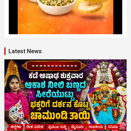
Latest News
ಜಿಲ್ಲೆಗಳು
ದೇಶ-ವಿದೇಶ
ಪ್ರಮುಖ ಸುದ್ದಿ
ಮೈಸೂರು
ರಾಜಕೀಯ
ಸಿನಿಮಾ