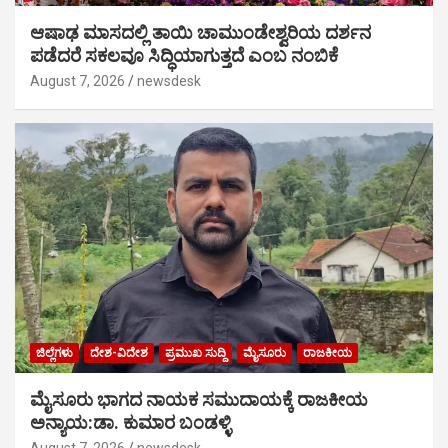
ಆಷಾಢ ಮಾಸದಲ್ಲಿ ತಾಯಿ ಚಾಮುಂಡೇಶ್ವರಿಯ ದರ್ಶನ
ಪಡೆದರೆ ಸಕಲವೂ ಸಿದ್ಧಿಯಾಗುತ್ತದೆ ಎಂಬ ನಂಬಿಕೆ
August 7, 2026
newsdesk
ಜಿಲ್ಲೆಗಳು
ದೇಶ-ವಿದೇಶ
ಪ್ರಮುಖ ಸುದ್ದಿ
ಮೈಸೂರು
ರಾಜಕೀಯ
ಮೈಸೂರು ಭಾಗದ ನಾಯಕ ಸಮುದಾಯಕ್ಕೆ ರಾಜಕೀಯ
ಅನ್ಯಾಯ:ಡಾ. ಕುಮಾರ ಬಂಡಳ್ಳಿ