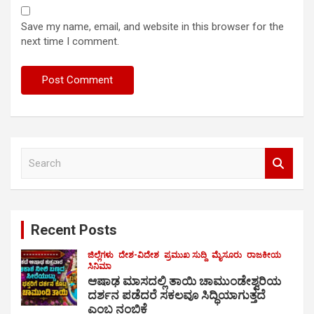
Save my name, email, and website in this browser for the
next time I comment.
S
e
a
r
c
Recent Posts
h
ಜಿಲ್ಲೆಗಳು
ದೇಶ-ವಿದೇಶ
ಪ್ರಮುಖ ಸುದ್ದಿ
ಮೈಸೂರು
ರಾಜಕೀಯ
ಸಿನಿಮಾ
ಆಷಾಢ ಮಾಸದಲ್ಲಿ ತಾಯಿ ಚಾಮುಂಡೇಶ್ವರಿಯ
ದರ್ಶನ ಪಡೆದರೆ ಸಕಲವೂ ಸಿದ್ಧಿಯಾಗುತ್ತದೆ
ಎಂಬ ನಂಬಿಕೆ