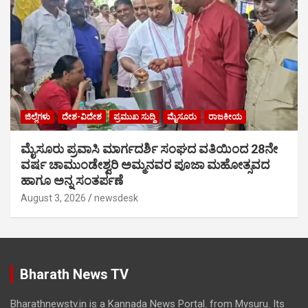
ಜಿಲ್ಲೆಗಳು
ದೇಶ-ವಿದೇಶ
ಪ್ರಮುಖ ಸುದ್ದಿ
ಮೈಸೂರು
ರಾಜಕೀಯ
ಮೈಸೂರು ಪ್ರವಾಸಿ ಮಾರ್ಗದರ್ಶಿ ಸಂಘದ ವತಿಯಿಂದ 28ನೇ
ವರ್ಷ ಚಾಮುಂಡೇಶ್ವರಿ ಅಮ್ಮನವರ ಪೂಜಾ ಮಹೋತ್ಸವದ
ಹಾಗೂ ಅನ್ನ ಸಂತರ್ಪಣೆ
August 3, 2026
newsdesk
Bharath News TV
Bharathnewstv.in is a Kannada News Portal. from Mysuru. Its