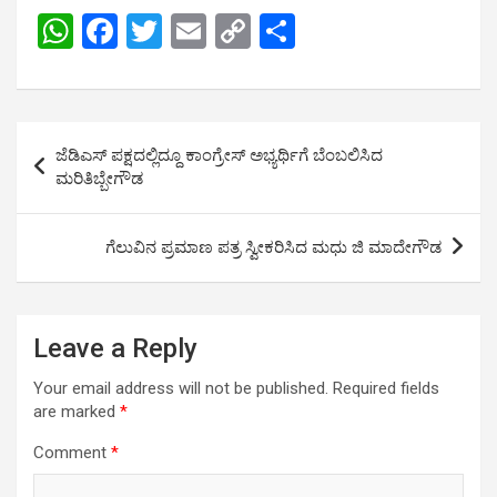
W
F
T
E
C
S
h
a
wi
m
o
h
at
ce
tt
ail
py
ar
s
b
er
Li
e
Post
ಜೆಡಿಎಸ್ ಪಕ್ಷದಲ್ಲಿದ್ದೂ ಕಾಂಗ್ರೇಸ್ ಅಭ್ಯರ್ಥಿಗೆ ಬೆಂಬಲಿಸಿದ
A
o
n
navigation
ಮರಿತಿಬ್ಬೇಗೌಡ
p
o
k
p
k
ಗೆಲುವಿನ ಪ್ರಮಾಣ ಪತ್ರ ಸ್ವೀಕರಿಸಿದ ಮಧು ಜಿ ಮಾದೇಗೌಡ
Leave a Reply
Your email address will not be published.
Required fields
are marked
*
Comment
*