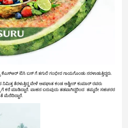
ಪಿ ಕೆಎಸ್ಆರ್ ಟಿಸಿ ಬಸ್ ಗೆ ತಗುಲಿ ಗಂಭೀರ ಗಾಯಗೊಂಡು ನರಳಾಡುತ್ತಿದ್ದರು.
ದ ನಿಮಿತ್ತ ತೆರಳುತ್ತಿದ್ದ ವೇಳೆ ಅಪಘಾತ ಕಂಡ ಅಶ್ವೀನ್ ಕುಮಾರ್ ರವರು
್ಸ್ ಗೆ ಕರೆ ಮಾಡಿದ್ದಾರೆ. ವಾಹನ ಬರುವುದು ತಡವಾಗಿದ್ದರಿಂದ ತಮ್ಮದೇ ಸಹಚರರ
ಮೆರೆದಿದ್ದಾರೆ.