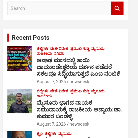
S
e
a
r
c
Recent Posts
h
ಜಿಲ್ಲೆಗಳು
ದೇಶ-ವಿದೇಶ
ಪ್ರಮುಖ ಸುದ್ದಿ
ಮೈಸೂರು
ರಾಜಕೀಯ
ಸಿನಿಮಾ
ಆಷಾಢ ಮಾಸದಲ್ಲಿ ತಾಯಿ
ಚಾಮುಂಡೇಶ್ವರಿಯ ದರ್ಶನ ಪಡೆದರೆ
ಸಕಲವೂ ಸಿದ್ಧಿಯಾಗುತ್ತದೆ ಎಂಬ ನಂಬಿಕೆ
August 7, 2026
newsdesk
ಜಿಲ್ಲೆಗಳು
ದೇಶ-ವಿದೇಶ
ಪ್ರಮುಖ ಸುದ್ದಿ
ಮೈಸೂರು
ರಾಜಕೀಯ
ಮೈಸೂರು ಭಾಗದ ನಾಯಕ
ಸಮುದಾಯಕ್ಕೆ ರಾಜಕೀಯ ಅನ್ಯಾಯ:ಡಾ.
ಕುಮಾರ ಬಂಡಳ್ಳಿ
August 7, 2026
newsdesk
ಕ್ರೈಂ
ಜಿಲ್ಲೆಗಳು
ಮೈಸೂರು