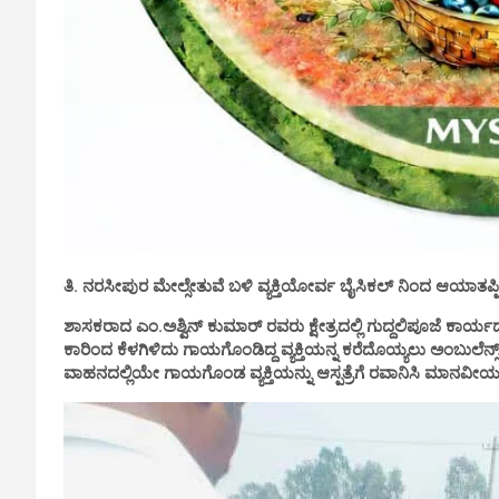
ತಿ. ನರಸೀಪುರ ಮೇಲ್ಸೇತುವೆ ಬಳಿ ವ್ಯಕ್ತಿಯೋರ್ವ ಬೈಸಿಕಲ್ ನಿಂದ ಆಯಾತಪ್
ಶಾಸಕರಾದ ಎಂ.ಅಶ್ವಿನ್ ಕುಮಾರ್ ರವರು ಕ್ಷೇತ್ರದಲ್ಲಿ ಗುದ್ದಲಿಪೂಜೆ ಕಾರ್ಯ
ಕಾರಿಂದ ಕೆಳಗಿಳಿದು ಗಾಯಗೊಂಡಿದ್ದ ವ್ಯಕ್ತಿಯನ್ನ ಕರೆದೊಯ್ಯಲು ಅಂಬುಲೆನ
ವಾಹನದಲ್ಲಿಯೇ ಗಾಯಗೊಂಡ ವ್ಯಕ್ತಿಯನ್ನು ಆಸ್ಪತ್ರೆಗೆ ರವಾನಿಸಿ ಮಾನವೀಯತೆ 