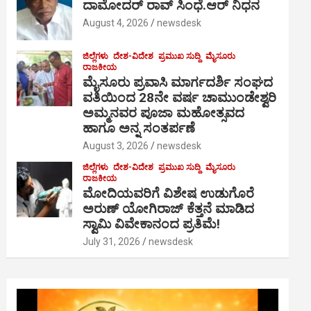
ದಾಮೋದರ್ ರಾವ್ ಸಿಂಧೆ.ಆರ್ ನಿಧನ
August 4, 2026
newsdesk
ಜಿಲ್ಲೆಗಳು
ದೇಶ-ವಿದೇಶ
ಪ್ರಮುಖ ಸುದ್ದಿ
ಮೈಸೂರು
ರಾಜಕೀಯ
ಮೈಸೂರು ಪ್ರವಾಸಿ ಮಾರ್ಗದರ್ಶಿ ಸಂಘದ
ವತಿಯಿಂದ 28ನೇ ವರ್ಷ ಚಾಮುಂಡೇಶ್ವರಿ
ಅಮ್ಮನವರ ಪೂಜಾ ಮಹೋತ್ಸವದ
ಹಾಗೂ ಅನ್ನ ಸಂತರ್ಪಣೆ
August 3, 2026
newsdesk
ಜಿಲ್ಲೆಗಳು
ದೇಶ-ವಿದೇಶ
ಪ್ರಮುಖ ಸುದ್ದಿ
ಮೈಸೂರು
ರಾಜಕೀಯ
ಮೋದಿಯವರಿಗೆ ವಿಶೇಷ ಉಡುಗೊರೆ
ಅರುಣ್ ಯೋಗಿರಾಜ್ ಕೆತ್ತನೆ ಮಾಡಿದ
ಸ್ವಾಮಿ ವಿವೇಕಾನಂದ ಪ್ರತಿಮೆ!
July 31, 2026
newsdesk