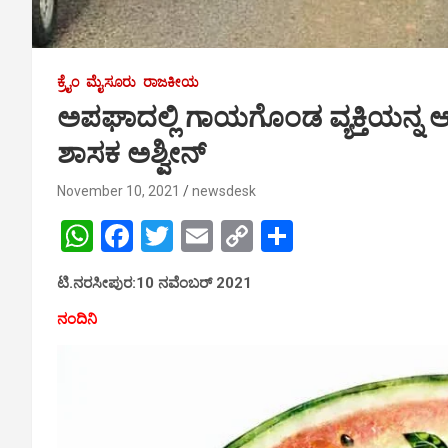
ಕ್ರೈಂ
ಮೈಸೂರು
ರಾಜಕೀಯ
ಅಪಘಾದಲ್ಲಿ ಗಾಯಗೊಂಡ ವ್ಯಕ್ತಿಯನ್ನ ಆ
ಶಾಸಕ ಅಶ್ವೀನ್
November 10, 2021
newsdesk
W
F
T
E
C
S
h
a
wi
m
o
h
ಟಿ.ನರಸೀಪುರ:10 ನವೆಂಬರ್ 2021
at
ce
tt
ail
py
ar
ನಂದಿನಿ
s
b
er
Li
e
A
o
n
p
o
k
p
k