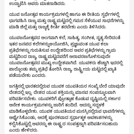
ಉದ್ಘಾಟಿಸಿ ಅವರು ಮಾತನಾಡಿದರು.
ಯುವ ಜನೋತ್ಸವ ಕಾರ್ಯಕ್ರಮಗಳಲ್ಲಿ ಹಾಗೂ ಈ ರೀತಿಯ ಸ್ಪರ್ಧೆಗಳಲ್ಲಿ
ಭಾಗವಹಿಸಿ ರಾಜ್ಯ ಮತ್ತು ರಾಷ್ಟ್ರಮಟ್ಟದಲ್ಲಿ ಗಮನ ಸೆಳೆಯುವ ಸಾಧನೆಗಳನ್ನು
ಮಾಡಿ ಜಿಲ್ಲೆ ಮತ್ತು ರಾಜ್ಯಕ್ಕೆ ಕೀರ್ತಿ ತರಬೇಕು ಎಂದು ತಿಳಿಸಿದರು.
ಯುವಜನೋತ್ಸವದ ಅಂಗವಾಗಿ ಕಲೆ, ಸಾಹಿತ್ಯ, ಸಂಗೀತ, ನೃತ್ಯ ಸೇರಿದಂತೆ
ಇತರ ಜನಪದ ಕಲೆಗಳನ್ನುಆಯೋಜಿಸಿ, ಪ್ರಜ್ಞಾವಂತ ಯುವ ಕಲಾ
ಪ್ರತಿಭೆಗಳನ್ನು ಗುರುತಿಸುವ ಉದ್ದೇಶದಿಂದ ಅವರ ಪ್ರತಿಭೆಗಳನ್ನು ಗ್ರಾಮ
ಮಟ್ಟದಿಂದ ರಾಜ್ಯ, ರಾಷ್ಟ್ರಮಟ್ಟದವರೆಗೆ ಅನಾವರಣಗೊಳಿಸುವುದೇ
ಯುವಜನೋತ್ಸವದ ಮುಖ್ಯ ಉದ್ದೇಶವಾಗಿದೆ. ಯುವಕರು ಹೆಚ್ಚಾಗಿ ಇದರಲ್ಲಿ
ಪಾಲ್ಗೊಂಡು ತಮ್ಮ ಪ್ರತಿಭೆ ತೋರಿಸಿ ರಾಜ್ಯ, ರಾಷ್ಟ್ರೀಯ ಮಟ್ಟದಲ್ಲಿ ಖ್ಯಾತಿ
ಪಡೆಯಬೇಕು ಎಂದರು.
ಜಗತ್ತಿನಲ್ಲಿ ಭಾರತದಲ್ಲಿರುವ ಯುವಕ ಯುವತಿಯರ ಸಂಖ್ಯೆ ಬೇರೆ ಯಾವುದೇ
ದೇಶದಲ್ಲಿ ಇಲ್ಲ. ದೇಶದ ಯುವ ಶಕ್ತಿಯನ್ನು ಮಾನವ ಸಂಪನ್ಮೂಲವಾಗಿ
ಪರಿವರ್ತಿಸಬೇಕು. ಯುವಕರಿಗೆ ಪ್ರೋತ್ಸಾಹ ಕೊಡುವ ದೃಷ್ಟಿಯಲ್ಲಿ ಸರ್ಕಾರ
ಅನೇಕ ಕಾರ್ಯಕ್ರಮಗಳನ್ನು ಜಾರಿಗೆ ತಂದಿದೆ. ಅದನ್ನು ಸದ್ಬಳಕೆ
ಮಾಡಿಕೊಳ್ಳಬೇಕು. ಯುವಕ ಯುವತಿಯರ ಮನಸ್ಸಿನಲ್ಲಿರುವ ಭಾವನೆಗಳನ್ನು
ಅರ್ಥೈಸಿಕೊಂಡು, ಅದಕ್ಕೆ ಪೂರಕವಾದ ಸ್ಪರ್ಧಾತ್ಮಕ ಅವಕಾಶಗಳನ್ನು
ಕಲ್ಪಿಸಿಕೊಟ್ಟಲ್ಲಿ ಅವರನ್ನು ಈ ರಾಷ್ಟ್ರದ ಸಂಪತ್ತನ್ನಾಗಿ ಪರಿವರ್ತಿಸಬಹುದು
ಎಂದು ಹೇಳಿದರು.