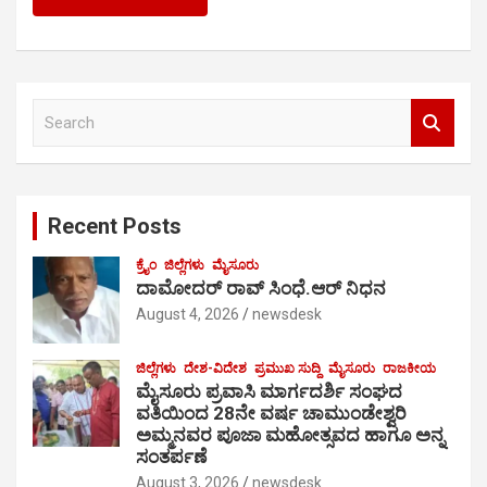
S
e
a
r
c
Recent Posts
h
ಕ್ರೈಂ
ಜಿಲ್ಲೆಗಳು
ಮೈಸೂರು
ದಾಮೋದರ್ ರಾವ್ ಸಿಂಧೆ.ಆರ್ ನಿಧನ
August 4, 2026
newsdesk
ಜಿಲ್ಲೆಗಳು
ದೇಶ-ವಿದೇಶ
ಪ್ರಮುಖ ಸುದ್ದಿ
ಮೈಸೂರು
ರಾಜಕೀಯ
ಮೈಸೂರು ಪ್ರವಾಸಿ ಮಾರ್ಗದರ್ಶಿ ಸಂಘದ
ವತಿಯಿಂದ 28ನೇ ವರ್ಷ ಚಾಮುಂಡೇಶ್ವರಿ
ಅಮ್ಮನವರ ಪೂಜಾ ಮಹೋತ್ಸವದ ಹಾಗೂ ಅನ್ನ
ಸಂತರ್ಪಣೆ
August 3, 2026
newsdesk