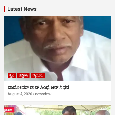
Latest News
ಕ್ರೈಂ
ಜಿಲ್ಲೆಗಳು
ಮೈಸೂರು
ದಾಮೋದರ್ ರಾವ್ ಸಿಂಧೆ.ಆರ್ ನಿಧನ
August 4, 2026
newsdesk