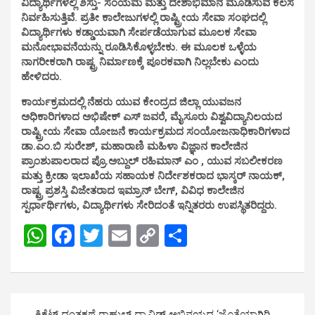
ವಿದ್ಯಾರ್ಥಿಗಳಲ್ಲಿ ಶಿಸ್ತು- ಸಂಯಮ ಮತ್ತು ದೇಶಾಭಿಮಾನ ಮೂಡಿಸುವ ಕೆಲಸ
ನಿರ್ವಹಿಸುತ್ತಿವೆ. ಪ್ರತೀ ಕಾಲೇಜುಗಳಲ್ಲಿ ರಾಷ್ಟ್ರೀಯ ಸೇವಾ ಸಂಘದಲ್ಲಿ
ವಿದ್ಯಾರ್ಥಿಗಳು ಕಡ್ಡಾಯವಾಗಿ ಸೇರ್ಪಡೆಯಾಗುವ ಮೂಲಕ ಸೇವಾ
ಮನೋಭಾವನೆಯನ್ನು ರೂಡಿಸಿಕೊಳ್ಳಬೇಕು. ಈ ಮೂಲಕ ಒಳ್ಳೆಯ
ನಾಗರೀಕರಾಗಿ ರಾಷ್ಟ್ರ ನಿರ್ಮಾಣಕ್ಕೆ ಪೂರಕವಾಗಿ ನಿಲ್ಲಬೇಕು ಎಂದು
ಹೇಳಿದರು.
ಕಾರ್ಯಕ್ರಮದಲ್ಲಿ ನೆಹರು ಯುವ ಕೇಂದ್ರದ ಜಿಲ್ಲಾ ಯುವಜನ
ಅಧಿಕಾರಿಗಳಾದ ಅಭಿಷೇಕ್ ಎಸ್ ಜವರೆ, ಮೈಸೂರು ವಿಶ್ವವಿದ್ಯಾನಿಲಯದ
ರಾಷ್ಟ್ರೀಯ ಸೇವಾ ಯೋಜನೆ ಕಾರ್ಯಕ್ರಮದ ಸಂಯೋಜನಾಧಿಕಾರಿಗಳಾದ
ಡಾ.ಎಂ.ಬಿ ಸುರೇಶ್, ಮಹಾರಾಣಿ ಮಹಿಳಾ ವಿಜ್ಞಾನ ಕಾಲೇಜಿನ
ಪ್ರಾಂಶುಪಾಲರಾದ ಪ್ರೊ.ಅಬ್ದುಲ್ ರಹಿಮಾನ್ ಎಂ , ಯುವ ಸಬಲೀಕರಣ
ಮತ್ತು ಕ್ರೀಡಾ ಇಲಾಖೆಯ ಸಹಾಯಕ ನಿರ್ದೇಶಕರಾದ ಭಾಸ್ಕರ್ ನಾಯಕ್,
ರಾಷ್ಟ್ರ ಪ್ರಶಸ್ತಿ ವಿಜೇತರಾದ ಇಮ್ರಾನ್ ಬೇಗ್, ವಿವಿಧ ಕಾಲೇಜಿನ
ಸ್ಪರ್ಧಾರ್ಥಿಗಳು, ವಿದ್ಯಾರ್ಥಿಗಳು ಸೇರಿದಂತೆ ಇನ್ನಿತರರು ಉಪಸ್ಥಿತರಿದ್ದರು.
W
F
T
E
C
S
h
a
wi
m
o
h
at
ce
tt
ail
py
ar
s
b
er
Li
e
Post
ಕ್ರಿಕೆಟ್ ದಂತಕಥೆ ರಾಹುಲ್ ದ್ರಾವಿಡ್ ಅಭಿನಯದ ‘ಜೊತೆಯಾಗಿರಿ,