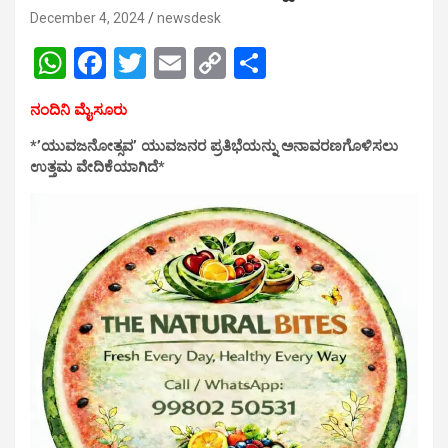
December 4, 2024
newsdesk
W
F
T
E
C
S
h
a
wi
m
o
h
ನಂದಿನಿ ಮೈಸೂರು
at
ce
tt
ail
py
ar
*’ಯುವಜನೋತ್ಸವ’ ಯುವಜನರ ಪ್ರತಿಭೆಯನ್ನು ಅನಾವರಣಗೊಳಿಸಲು
s
b
er
Li
e
ಉತ್ತಮ ವೇದಿಕೆಯಾಗಿದೆ*
A
o
n
p
o
k
p
k