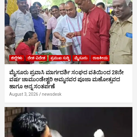
ಜಿಲ್ಲೆಗಳು
ದೇಶ-ವಿದೇಶ
ಪ್ರಮುಖ ಸುದ್ದಿ
ಮೈಸೂರು
ರಾಜಕೀಯ
ಮೈಸೂರು ಪ್ರವಾಸಿ ಮಾರ್ಗದರ್ಶಿ ಸಂಘದ ವತಿಯಿಂದ 28ನೇ
ವರ್ಷ ಚಾಮುಂಡೇಶ್ವರಿ ಅಮ್ಮನವರ ಪೂಜಾ ಮಹೋತ್ಸವದ
ಹಾಗೂ ಅನ್ನ ಸಂತರ್ಪಣೆ
August 3, 2026
newsdesk