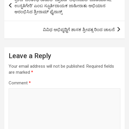
A
o
n
navigation
ಉನ್ನತಿಗೇರಿ’ ಎಂಬ ಸ್ಫೂರ್ತಿದಾಯಕ ಜಾಹೀರಾತು ಅಭಿಯಾನ
p
o
k
ಆರಂಭಿಸಿದ ಶ್ರೀರಾಮ್ ಫೈನಾನ್ಸ್
p
k
ವಿವಿಧ ಅಭಿವೃಧ್ದಿಗೆ ಶಾಸಕ ಶ್ರೀವತ್ಸ ರಿಂದ ಚಾಲನೆ
Leave a Reply
Your email address will not be published.
Required fields
are marked
*
Comment
*