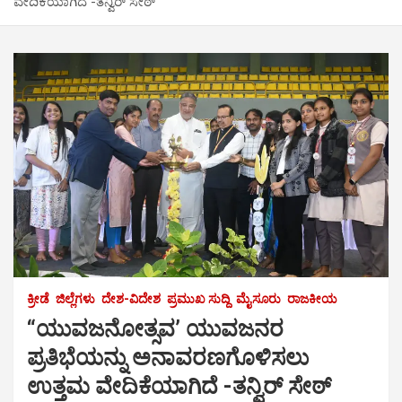
ವೇದಿಕೆಯಾಗಿದೆ -ತನ್ವಿರ್ ಸೇಠ್
ಕ್ರೀಡೆ
ಜಿಲ್ಲೆಗಳು
ದೇಶ-ವಿದೇಶ
ಪ್ರಮುಖ ಸುದ್ದಿ
ಮೈಸೂರು
ರಾಜಕೀಯ
“ಯುವಜನೋತ್ಸವ’ ಯುವಜನರ
ಪ್ರತಿಭೆಯನ್ನು ಅನಾವರಣಗೊಳಿಸಲು
ಉತ್ತಮ ವೇದಿಕೆಯಾಗಿದೆ -ತನ್ವಿರ್ ಸೇಠ್