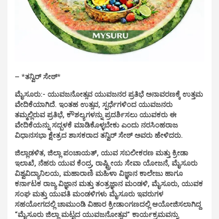
– *ತನ್ವಿರ್ ಸೇಠ್*
ಮೈಸೂರು:- ಯುವಜನೋತ್ಸವ ಯುವಜನರ ಪ್ರತಿಭೆ ಅನಾವರಣಕ್ಕೆ ಉತ್ತಮ
ವೇದಿಕೆಯಾಗಿದೆ. ಇಂತಹ ಉತ್ಸವ, ಸ್ಪರ್ಧೆಗಳಿಂದ ಯುವಜನರು
ತಮ್ಮಲ್ಲಿರುವ ಪ್ರತಿಭೆ, ಕೌಶಲ್ಯಗಳನ್ನು ಪ್ರದರ್ಶಿಸಲು ಯುವಕರು ಈ
ವೇದಿಕೆಯನ್ನು ಸದ್ಬಳಕೆ ಮಾಡಿಕೊಳ್ಳಬೇಕು ಎಂದು ನರಸಿಂಹರಾಜ
ವಿಧಾನಸಭಾ ಕ್ಷೇತ್ರದ ಶಾಸಕರಾದ ತನ್ವಿರ್ ಸೇಠ್ ಅವರು ಹೇಳಿದರು.
ಜಿಲ್ಲಾಡಳಿತ, ಜಿಲ್ಲಾ ಪಂಚಾಯತ್, ಯುವ ಸಬಲೀಕರಣ ಮತ್ತು ಕ್ರೀಡಾ
ಇಲಾಖೆ, ನೆಹರು ಯುವ ಕೆಂದ್ರ, ರಾಷ್ಟ್ರೀಯ ಸೇವಾ ಯೋಜನೆ, ಮೈಸೂರು
ವಿಶ್ವವಿದ್ಯಾನಿಲಯ, ಮಹಾರಾಣಿ ಮಹಿಳಾ ವಿಜ್ಞಾನ ಕಾಲೇಜು ಹಾಗೂ
ಕರ್ನಾಟಕ ರಾಜ್ಯ ವಿಜ್ಞಾನ ಮತ್ತು ತಂತ್ರಜ್ಞಾನ ಮಂಡಳಿ, ಮೈಸೂರು, ಯುವಕ
ಸಂಘ ಮತ್ತು ಯುವತಿ ಮಂಡಳಿಗಳು ಮೈಸೂರು ಇವರುಗಳ
ಸಹಯೋಗದಲ್ಲಿ ಚಾಮುಂಡಿ ವಿಹಾರ ಕ್ರೀಡಾಂಗಣದಲ್ಲಿ ಆಯೋಜಿಸಲಾಗಿದ್ದ
“ಮೈಸೂರು ಜಿಲ್ಲಾ ಮಟ್ಟದ ಯುವಜನೋತ್ಸವ” ಕಾರ್ಯಕ್ರಮವನ್ನು