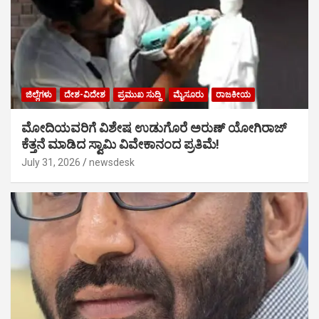
ಜಿಲ್ಲೆಗಳು
ದೇಶ-ವಿದೇಶ
ಪ್ರಮುಖ ಸುದ್ದಿ
ಮೈಸೂರು
ರಾಜಕೀಯ
ಮೋದಿಯವರಿಗೆ ವಿಶೇಷ ಉಡುಗೊರೆ ಅರುಣ್ ಯೋಗಿರಾಜ್
ಕೆತ್ತನೆ ಮಾಡಿದ ಸ್ವಾಮಿ ವಿವೇಕಾನಂದ ಪ್ರತಿಮೆ!
July 31, 2026
newsdesk