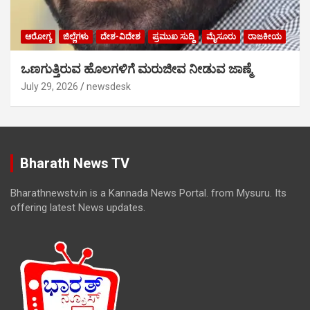
ಆರೋಗ್ಯ
ಜಿಲ್ಲೆಗಳು
ದೇಶ-ವಿದೇಶ
ಪ್ರಮುಖ ಸುದ್ದಿ
ಮೈಸೂರು
ರಾಜಕೀಯ
ಒಣಗುತ್ತಿರುವ ಹೊಲಗಳಿಗೆ ಮರುಜೀವ ನೀಡುವ ಜಾಣ್ಮೆ
July 29, 2026
newsdesk
Bharath News TV
Bharathnewstv.in is a Kannada News Portal. from Mysuru. Its
offering latest News updates.