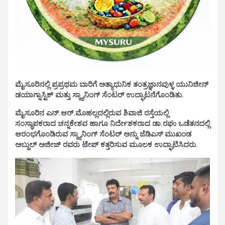
ಮೈಸೂರಿನಲ್ಲಿ ಪ್ರಪ್ರಥಮ ಬಾರಿಗೆ ಅತ್ಯಾಧುನಿಕ ತಂತ್ರಜ್ಞಾನವುಳ್ಳ ಯುನಿಜೀನ್
ಡಯಾಗ್ನಾಸ್ಟಿಕ್ ಮತ್ತು ಸ್ಕ್ಯಾನಿಂಗ್ ಸೆಂಟರ್ ಉದ್ಘಾಟನೆಗೊಂಡಿತು.
ಮೈಸೂರಿನ ಎನ್.ಆರ್.ಮೊಹಲ್ಲದಲ್ಲಿರುವ ಶಿವಾಜಿ ರಸ್ತೆಯಲ್ಲಿ
ಸಂಸ್ಥಾಪಕರಾದ ಚನ್ನಕೇಶವ ಹಾಗೂ ನಿರ್ದೇಶಕರಾದ
ಡಾ.ರಘು ಒಡೆತನದಲ್ಲಿ
ಆರಂಭಗೊಂಡಿರುವ ಸ್ಕ್ಯಾನಿಂಗ್ ಸೆಂಟರ್ ಅನ್ನು ಜೆಡಿಎಸ್ ಮುಖಂಡ
ಅಬ್ದುಲ್ ಅಜೀಜ್ ರವರು ಟೇಪ್ ಕತ್ತರಿಸುವ ಮೂಲಕ ಉದ್ಘಾಟಿಸಿದರು.