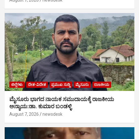
August 7, 2026
newsdesk
ಜಿಲ್ಲೆಗಳು
ದೇಶ-ವಿದೇಶ
ಪ್ರಮುಖ ಸುದ್ದಿ
ಮೈಸೂರು
ರಾಜಕೀಯ
ಮೈಸೂರು ಭಾಗದ ನಾಯಕ ಸಮುದಾಯಕ್ಕೆ ರಾಜಕೀಯ
ಅನ್ಯಾಯ:ಡಾ. ಕುಮಾರ ಬಂಡಳ್ಳಿ
August 7, 2026
newsdesk