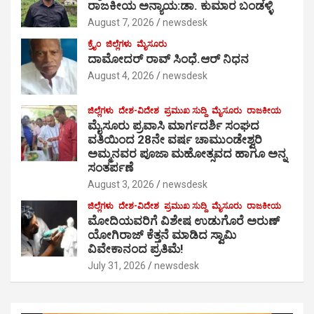
ರಾಜಕೀಯ ಅನ್ಯಾಯ:ಡಾ. ಕುಮಾರ ಬಂಡಳ್ಳಿ
August 7, 2026
newsdesk
ಕ್ರೈಂ
ಜಿಲ್ಲೆಗಳು
ಮೈಸೂರು
ದಾಮೋದರ್ ರಾವ್ ಸಿಂಧೆ.ಆರ್ ನಿಧನ
August 4, 2026
newsdesk
ಜಿಲ್ಲೆಗಳು
ದೇಶ-ವಿದೇಶ
ಪ್ರಮುಖ ಸುದ್ದಿ
ಮೈಸೂರು
ರಾಜಕೀಯ
ಮೈಸೂರು ಪ್ರವಾಸಿ ಮಾರ್ಗದರ್ಶಿ ಸಂಘದ
ವತಿಯಿಂದ 28ನೇ ವರ್ಷ ಚಾಮುಂಡೇಶ್ವರಿ
ಅಮ್ಮನವರ ಪೂಜಾ ಮಹೋತ್ಸವದ ಹಾಗೂ ಅನ್ನ
ಸಂತರ್ಪಣೆ
August 3, 2026
newsdesk
ಜಿಲ್ಲೆಗಳು
ದೇಶ-ವಿದೇಶ
ಪ್ರಮುಖ ಸುದ್ದಿ
ಮೈಸೂರು
ರಾಜಕೀಯ
ಮೋದಿಯವರಿಗೆ ವಿಶೇಷ ಉಡುಗೊರೆ ಅರುಣ್
ಯೋಗಿರಾಜ್ ಕೆತ್ತನೆ ಮಾಡಿದ ಸ್ವಾಮಿ
ವಿವೇಕಾನಂದ ಪ್ರತಿಮೆ!
July 31, 2026
newsdesk