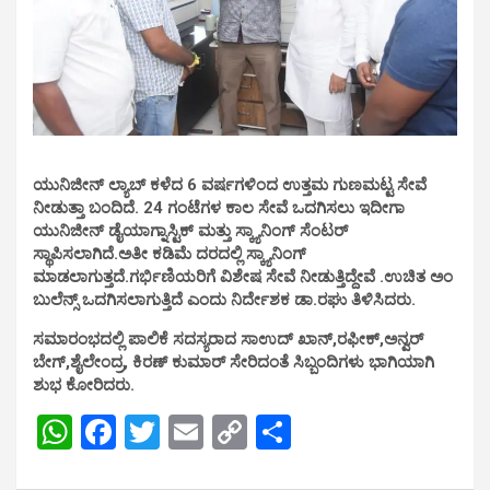
ಯುನಿಜೀನ್ ಲ್ಯಾಬ್ ಕಳೆದ 6 ವರ್ಷಗಳಿಂದ ಉತ್ತಮ ಗುಣಮಟ್ಟ ಸೇವೆ
ನೀಡುತ್ತಾ ಬಂದಿದೆ. 24 ಗಂಟೆಗಳ ಕಾಲ ಸೇವೆ ಒದಗಿಸಲು ಇದೀಗಾ
ಯುನಿಜೀನ್ ಡೈಯಾಗ್ನಾಸ್ಟಿಕ್ ಮತ್ತು ಸ್ಕ್ಯಾನಿಂಗ್ ಸೆಂಟರ್
ಸ್ಥಾಪಿಸಲಾಗಿದೆ.ಅತೀ ಕಡಿಮೆ ದರದಲ್ಲಿ ಸ್ಕ್ಯಾನಿಂಗ್
ಮಾಡಲಾಗುತ್ತದೆ.ಗರ್ಭಿಣಿಯರಿಗೆ ವಿಶೇಷ ಸೇವೆ ನೀಡುತ್ತಿದ್ದೇವೆ .ಉಚಿತ ಅಂ
ಬುಲೆನ್ಸ್ ಒದಗಿಸಲಾಗುತ್ತಿದೆ ಎಂದು ನಿರ್ದೇಶಕ ಡಾ.ರಘು ತಿಳಿಸಿದರು.
ಸಮಾರಂಭದಲ್ಲಿ ಪಾಲಿಕೆ ಸದಸ್ಯರಾದ ಸಾಉದ್ ಖಾನ್,ರಫೀಕ್,ಅನ್ವರ್
ಬೇಗ್,ಶೈಲೇಂದ್ರ, ಕಿರಣ್ ಕುಮಾರ್ ಸೇರಿದಂತೆ ಸಿಬ್ಬಂದಿಗಳು ಭಾಗಿಯಾಗಿ
ಶುಭ ಕೋರಿದರು.
W
F
T
E
C
S
h
a
wi
m
o
h