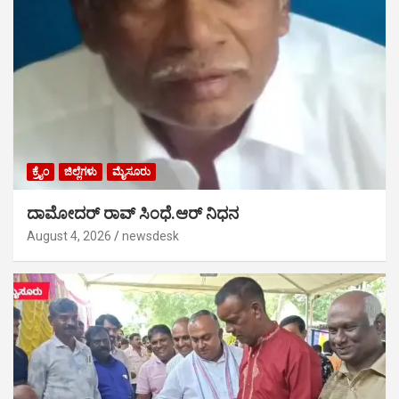
ಕ್ರೈಂ
ಜಿಲ್ಲೆಗಳು
ಮೈಸೂರು
ದಾಮೋದರ್ ರಾವ್ ಸಿಂಧೆ.ಆರ್ ನಿಧನ
August 4, 2026
newsdesk