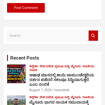
S
e
a
r
c
Recent Posts
h
ಜಿಲ್ಲೆಗಳು
ದೇಶ-ವಿದೇಶ
ಪ್ರಮುಖ ಸುದ್ದಿ
ಮೈಸೂರು
ರಾಜಕೀಯ
ಸಿನಿಮಾ
ಆಷಾಢ ಮಾಸದಲ್ಲಿ ತಾಯಿ ಚಾಮುಂಡೇಶ್ವರಿಯ
ದರ್ಶನ ಪಡೆದರೆ ಸಕಲವೂ ಸಿದ್ಧಿಯಾಗುತ್ತದೆ
ಎಂಬ ನಂಬಿಕೆ
August 7, 2026
newsdesk
ಜಿಲ್ಲೆಗಳು
ದೇಶ-ವಿದೇಶ
ಪ್ರಮುಖ ಸುದ್ದಿ
ಮೈಸೂರು
ರಾಜಕೀಯ
ಮೈಸೂರು ಭಾಗದ ನಾಯಕ ಸಮುದಾಯಕ್ಕೆ