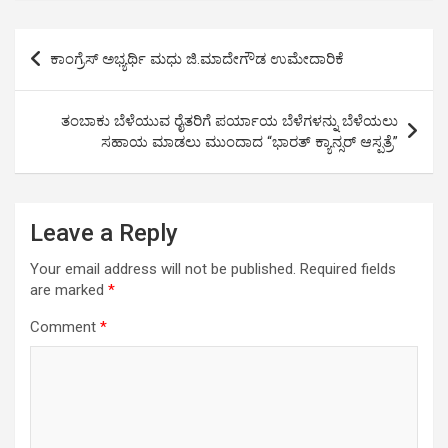
at
ce
tt
ail
py
ar
s
b
er
Li
e
Post
ಕಾಂಗ್ರೆಸ್ ಅಭ್ಯರ್ಥಿ ಮಧು ಜಿ.ಮಾದೇಗೌಡ ಉಮೇದಾರಿಕೆ
A
o
n
navigation
p
o
k
ತಂಬಾಕು ಬೆಳೆಯುವ ರೈತರಿಗೆ ಪರ್ಯಾಯ ಬೆಳೆಗಳನ್ನು ಬೆಳೆಯಲು
p
k
ಸಹಾಯ ಮಾಡಲು ಮುಂದಾದ “ಭಾರತ್ ಕ್ಯಾನ್ಸರ್ ಆಸ್ಪತ್ರೆ”
Leave a Reply
Your email address will not be published.
Required fields
are marked
*
Comment
*