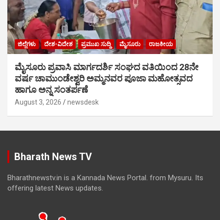
ಜಿಲ್ಲೆಗಳು
ದೇಶ-ವಿದೇಶ
ಪ್ರಮುಖ ಸುದ್ದಿ
ಮೈಸೂರು
ರಾಜಕೀಯ
ಮೈಸೂರು ಪ್ರವಾಸಿ ಮಾರ್ಗದರ್ಶಿ ಸಂಘದ ವತಿಯಿಂದ 28ನೇ
ವರ್ಷ ಚಾಮುಂಡೇಶ್ವರಿ ಅಮ್ಮನವರ ಪೂಜಾ ಮಹೋತ್ಸವದ
ಹಾಗೂ ಅನ್ನ ಸಂತರ್ಪಣೆ
August 3, 2026
newsdesk
Bharath News TV
Bharathnewstv.in is a Kannada News Portal. from Mysuru. Its
offering latest News updates.