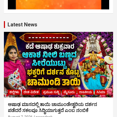
Latest News
ಜಿಲ್ಲೆಗಳು
ದೇಶ-ವಿದೇಶ
ಪ್ರಮುಖ ಸುದ್ದಿ
ಮೈಸೂರು
ರಾಜಕೀಯ
ಸಿನಿಮಾ
ಆಷಾಢ ಮಾಸದಲ್ಲಿ ತಾಯಿ ಚಾಮುಂಡೇಶ್ವರಿಯ ದರ್ಶನ
ಪಡೆದರೆ ಸಕಲವೂ ಸಿದ್ಧಿಯಾಗುತ್ತದೆ ಎಂಬ ನಂಬಿಕೆ