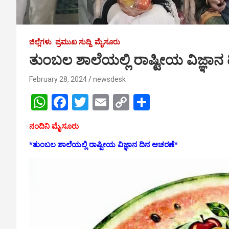
ಜಿಲ್ಲೆಗಳು
ಪ್ರಮುಖ ಸುದ್ದಿ
ಮೈಸೂರು
ತುಂಬಲ ಶಾಲೆಯಲ್ಲಿ ರಾಷ್ಟೀಯ ವಿಜ್ಞಾನ
February 28, 2024
newsdesk
W
F
T
E
C
S
h
a
wi
m
o
h
ನಂದಿನಿ ಮೈಸೂರು
at
ce
tt
ail
py
ar
*ತುಂಬಲ ಶಾಲೆಯಲ್ಲಿ ರಾಷ್ಟೀಯ ವಿಜ್ಞಾನ ದಿನ ಆಚರಣೆ*
s
b
er
Li
e
A
o
n
p
o
k
p
k