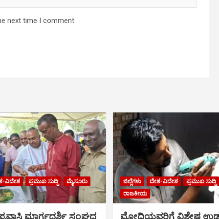
he next time I comment.
ಶ-ವಿದೇಶ
ಪ್ರಮುಖ ಸುದ್ದಿ
ಮೈಸೂರು
ಜಿಲ್ಲೆಗಳು
ದೇಶ-ವಿದೇಶ
ಪ್ರಮುಖ ಸುದ್ದಿ
ರಾಜಕೀಯ
್ರವಾಸಿ ಮಾರ್ಗದರ್ಶಿ ಸಂಘದ
ಮೋದಿಯವರಿಗೆ ವಿಶೇಷ ಉಡ