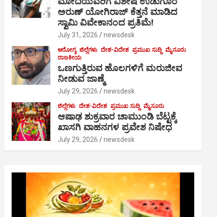
ಮೋದಿಯವರಿಗೆ ವಿಶೇಷ ಉಡುಗೊರೆ
ಅರುಣ್ ಯೋಗಿರಾಜ್ ಕೆತ್ತನೆ ಮಾಡಿದ
ಸ್ವಾಮಿ ವಿವೇಕಾನಂದ ಪ್ರತಿಮೆ!
July 31, 2026
newsdesk
ಆರೋಗ್ಯ
ಜಿಲ್ಲೆಗಳು
ದೇಶ-ವಿದೇಶ
ಪ್ರಮುಖ ಸುದ್ದಿ
ಮೈಸೂರು
ರಾಜಕೀಯ
ಒಣಗುತ್ತಿರುವ ಹೊಲಗಳಿಗೆ ಮರುಜೀವ
ನೀಡುವ ಜಾಣ್ಮೆ
July 29, 2026
newsdesk
ಜಿಲ್ಲೆಗಳು
ದೇಶ-ವಿದೇಶ
ಪ್ರಮುಖ ಸುದ್ದಿ
ಮೈಸೂರು
ಆಷಾಢ ಶುಕ್ರವಾರ ಚಾಮುಂಡಿ ಬೆಟ್ಟಕ್ಕೆ
ಖಾಸಗಿ ವಾಹನಗಳ ಪ್ರವೇಶ ನಿಷೇಧ
July 29, 2026
newsdesk