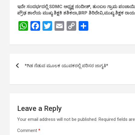
ಇದೇ ಸಂದರ್ಭದಲ್ಲಿ SDMC ಅಧ್ಯಕ್ಷ ನಂದೀಶ್, ತುಂಬಲ ಗ್ರಾಮ ಪಂಚಾಯಿತಿ
ಪ್ರೌಢ ಶಾಲೆಯ ಮುಖ್ಯ ಶಿಕ್ಷಕಿ ಶಶಿಕಲಾ,BRP ಶಿರಿದೇವಿ,ಮುಖ್ಯ ಶಿಕ್ಷಕ ರಾ
W
F
T
E
C
S
h
a
wi
m
o
h
at
ce
tt
ail
py
ar
s
b
er
Li
e
Post
A
o
n
*ಗಿಡ ನೆಡುವ ಮೂಲಕ ಯುವಕರಲ್ಲಿ ಪರಿಸರ ಜಾಗೃತಿ*
navigation
p
o
k
p
k
Leave a Reply
Your email address will not be published.
Required fields a
Comment
*