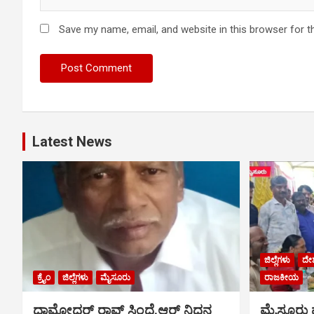
Save my name, email, and website in this browser for t
Latest News
ಜಿಲ್ಲೆಗಳು
ದೇ
ಕ್ರೈಂ
ಜಿಲ್ಲೆಗಳು
ಮೈಸೂರು
ರಾಜಕೀಯ
ದಾಮೋದರ್ ರಾವ್ ಸಿಂಧೆ.ಆರ್ ನಿಧನ
ಮೈಸೂರು ಪ