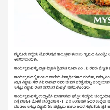
ಮೈಸೂರು ಜಿಲ್ಲೆಯ ಟಿ.ನರಸಿಪುರ ತಾಲ್ಲೂಕಿನ ತುಂಬಲ ಗ್ರಾಮದ ಪಿಎಂಶ್ರೀ ಉನ್
ಆಚರಿಸಲಾಯಿತು.
ಕಾರ್ಯಕ್ರಮವನ್ನು ಖ್ಯಾತ ವಿಜ್ಞಾನಿ ಶ್ರೀಮತಿ ರೂಪಾ ಎಂ . ವಿ ರವರು ಜ್ಯೋ
ಕಾರ್ಯಕ್ರಮದಲ್ಲಿ ತುಂಬಲ ಶಾಲೆಯ ವಿದ್ಯಾರ್ಥಿಗಳಾದ ರಂಜಿತಾ, ರಮ್ಯಾ,ಸಿಂಚನ
ಖ್ಯಾತ ವಿಜ್ಞಾನಿ ಸರ್ ಸಿವಿ ರಾಮನ್ ರವರ ಜೀವನ ಚರಿತ್ರೆ ಮತ್ತು ಚಂದ್ರ
ಇಸ್ರೋ ವಿಜ್ಞಾನಿ ರೂಪ ರವರಿಂದ ಮೆಚ್ಚುಗೆ ಪಡೆದುಕೊಂಡರು.
ಕಾರ್ಯಕ್ರಮವನ್ನು ಉದ್ಘಾಟಿಸಿ ಮಾತನಾಡಿದ ಇಸ್ರೋ ಸಂಸ್ಥೆಯ ಚಂದ್ರಯ
ಬಗ್ಗೆ ಮಾಹಿತಿ ಜೊತೆಗೆ ಚಂದ್ರಯಾನ -1 ,2 ರ ಉಡಾವಣೆ ಅದರ ಉದ್ದೇಶ ಮ
ಮಾಡಲು ಇಸ್ರೋ ವಿಜ್ಞಾನಿಗಳು ಪಟ್ಟಶ್ರಮ ಹಾಗೂ ಅದರ ಸಫಲತೆಯ ಪ್ರತಿ ಹಂತವ