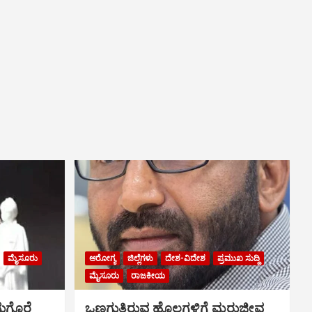
ಮೈಸೂರು
ಆರೋಗ್ಯ
ಜಿಲ್ಲೆಗಳು
ದೇಶ-ವಿದೇಶ
ಪ್ರಮುಖ ಸುದ್ದಿ
ಮೈಸೂರು
ರಾಜಕೀಯ
ುಗೊರೆ
ಒಣಗುತ್ತಿರುವ ಹೊಲಗಳಿಗೆ ಮರುಜೀವ