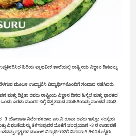
ನತಿಕರಿಸಿದ ಹಿರಿಯ ಪ್ರಾಥಮಿಕ ಶಾಲೆಯಲ್ಲಿ ರಾಷ್ಟ್ರೀಯ ವಿಜ್ಞಾನ ದಿನವನ್ನು
ತಿ ಬೆಳಗುವ ಮೂಲಕ ಉದ್ಘಾಟಿಸಿ ವಿದ್ಯಾರ್ಥಿಗಳೊಂದಿಗೆ ಸಂವಾದ ನಡೆಸಿದರು.
 ಮತ್ತು ದಿಕ್ಷಿತಾ ರವರು ರಾಷ್ಟೀಯ ವಿಜ್ಞಾನ ದಿನದ ಹಿನ್ನೆಲೆ ಮತ್ತು ಭಾರತದ
ಯಾನ ಒಂದು ಎರಡು ಮೂರರ ಬಗ್ಗೆ ವಿಸ್ತೃತವಾದ ಮಾಹಿತಿಯನ್ನು ಮಂಡನೆ ಮಾಡಿ
ಾನ -3 ಯೋಜನಾ ನಿರ್ದೇಶಕರಾದ ಎಂ.ವಿ ರೂಪಾ ರವರು ಇಸ್ರೋ ಸಂಸ್ಥೆಯ
ತ್ತು ವಿಫಲತೆಯನ್ನು ತಿಳಿಸುವುದರ ಜೊತೆಗೆ ಚಂದ್ರಯಾನ -3 ರ ಉಡಾವಣೆ
ನ್ನು ದೃಶ್ಯಗಳ ಮೂಲಕ ವಿದ್ಯಾರ್ಥಿಗಳಿಗೆ ವಿವರವಾಗಿ ತಿಳಿಸಿಕೊಟ್ಟರು.