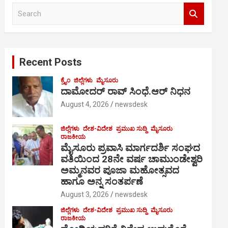
S
e
a
r
c
Recent Posts
h
ಕ್ರೈಂ
ಜಿಲ್ಲೆಗಳು
ಮೈಸೂರು
ದಾಮೋದರ್ ರಾವ್ ಸಿಂಧೆ.ಆರ್ ನಿಧನ
August 4, 2026
newsdesk
ಜಿಲ್ಲೆಗಳು
ದೇಶ-ವಿದೇಶ
ಪ್ರಮುಖ ಸುದ್ದಿ
ಮೈಸೂರು
ರಾಜಕೀಯ
ಮೈಸೂರು ಪ್ರವಾಸಿ ಮಾರ್ಗದರ್ಶಿ ಸಂಘದ
ವತಿಯಿಂದ 28ನೇ ವರ್ಷ ಚಾಮುಂಡೇಶ್ವರಿ
ಅಮ್ಮನವರ ಪೂಜಾ ಮಹೋತ್ಸವದ
ಹಾಗೂ ಅನ್ನ ಸಂತರ್ಪಣೆ
August 3, 2026
newsdesk
ಜಿಲ್ಲೆಗಳು
ದೇಶ-ವಿದೇಶ
ಪ್ರಮುಖ ಸುದ್ದಿ
ಮೈಸೂರು
ರಾಜಕೀಯ