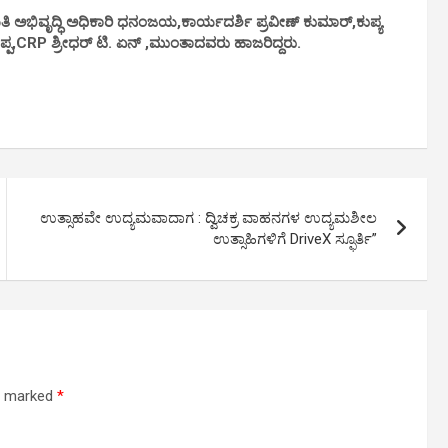
 ಅಭಿವೃದ್ಧಿ ಅಧಿಕಾರಿ ಧನಂಜಯ,ಕಾರ್ಯದರ್ಶಿ ಪ್ರವೀಣ್ ಕುಮಾರ್,ಕುಪ್ಯ
ಯಪ್ಪ,CRP ಶ್ರೀಧರ್ ಟಿ. ಏನ್ ,ಮುಂತಾದವರು ಹಾಜರಿದ್ದರು.
ಉತ್ಸಾಹವೇ ಉದ್ಯಮವಾದಾಗ : ದ್ವಿಚಕ್ರ ವಾಹನಗಳ ಉದ್ಯಮಶೀಲ
ಉತ್ಸಾಹಿಗಳಿಗೆ DriveX ಸ್ಫೂರ್ತಿ”
re marked
*