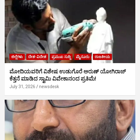
ಜಿಲ್ಲೆಗಳು
ದೇಶ-ವಿದೇಶ
ಪ್ರಮುಖ ಸುದ್ದಿ
ಮೈಸೂರು
ರಾಜಕೀಯ
ಮೋದಿಯವರಿಗೆ ವಿಶೇಷ ಉಡುಗೊರೆ ಅರುಣ್ ಯೋಗಿರಾಜ್
ಕೆತ್ತನೆ ಮಾಡಿದ ಸ್ವಾಮಿ ವಿವೇಕಾನಂದ ಪ್ರತಿಮೆ!
July 31, 2026
newsdesk