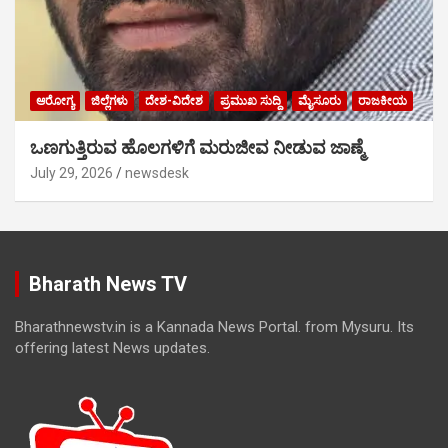
ಆರೋಗ್ಯ
ಜಿಲ್ಲೆಗಳು
ದೇಶ-ವಿದೇಶ
ಪ್ರಮುಖ ಸುದ್ದಿ
ಮೈಸೂರು
ರಾಜಕೀಯ
ಒಣಗುತ್ತಿರುವ ಹೊಲಗಳಿಗೆ ಮರುಜೀವ ನೀಡುವ ಜಾಣ್ಮೆ
July 29, 2026
newsdesk
Bharath News TV
Bharathnewstv.in is a Kannada News Portal. from Mysuru. Its
offering latest News updates.