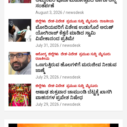
ಅಮ್ಮನವರ ಪೂಜಾ ಮಹೋತ್ಸವದ ಹಾಗೂ ಅನ್ನ
ಸಂತರ್ಪಣೆ
August 3, 2026
newsdesk
ಜಿಲ್ಲೆಗಳು
ದೇಶ-ವಿದೇಶ
ಪ್ರಮುಖ ಸುದ್ದಿ
ಮೈಸೂರು
ರಾಜಕೀಯ
ಮೋದಿಯವರಿಗೆ ವಿಶೇಷ ಉಡುಗೊರೆ ಅರುಣ್
ಯೋಗಿರಾಜ್ ಕೆತ್ತನೆ ಮಾಡಿದ ಸ್ವಾಮಿ
ವಿವೇಕಾನಂದ ಪ್ರತಿಮೆ!
July 31, 2026
newsdesk
ಆರೋಗ್ಯ
ಜಿಲ್ಲೆಗಳು
ದೇಶ-ವಿದೇಶ
ಪ್ರಮುಖ ಸುದ್ದಿ
ಮೈಸೂರು
ರಾಜಕೀಯ
ಒಣಗುತ್ತಿರುವ ಹೊಲಗಳಿಗೆ ಮರುಜೀವ ನೀಡುವ
ಜಾಣ್ಮೆ
July 29, 2026
newsdesk
ಜಿಲ್ಲೆಗಳು
ದೇಶ-ವಿದೇಶ
ಪ್ರಮುಖ ಸುದ್ದಿ
ಮೈಸೂರು
ಆಷಾಢ ಶುಕ್ರವಾರ ಚಾಮುಂಡಿ ಬೆಟ್ಟಕ್ಕೆ ಖಾಸಗಿ
ವಾಹನಗಳ ಪ್ರವೇಶ ನಿಷೇಧ
July 29, 2026
newsdesk