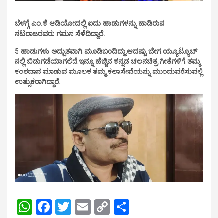
ಬೆಳಗ್ಗೆ ಎಂ.ಕೆ ಆಡಿಯೋದಲ್ಲಿ ಐದು ಹಾಡುಗಳನ್ನು ಹಾಡಿರುವ
ನಟರಾಜರವರು ಗಮನ ಸೆಳೆದಿದ್ದಾರೆ.
5 ಹಾಡುಗಳು ಅದ್ಬುತವಾಗಿ ಮೂಡಿಬಂದಿದ್ದು.ಆದಷ್ಟು ಬೇಗ ಯ್ಯೂಟ್ಯೂಬ್
ನಲ್ಲಿ ಬಿಡುಗಡೆಯಾಗಲಿದೆ
.
ಇನ್ನೂ ಹೆಚ್ಚಿನ ಕನ್ನಡ ಚಲನಚಿತ್ರ ಗೀತೆಗಳಿಗೆ ತಮ್ಮ
ಕಂಠದಾನ ಮಾಡುವ ಮೂಲಕ ತಮ್ಮ ಕಲಾಸೇವೆಯನ್ನು ಮುಂದುವರೆಸುವಲ್ಲಿ
ಉತ್ಸುಕರಾಗಿದ್ದಾರೆ.
W
F
T
E
C
S