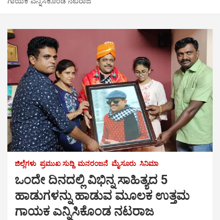
ಗಾಯಕ ಎನ್ನಿಸಿಕೊಂಡ ನಟರಾಜ
ಜಿಲ್ಲೆಗಳು
ಪ್ರಮುಖ ಸುದ್ದಿ
ಮನರಂಜನೆ
ಮೈಸೂರು
ಸಿನಿಮಾ
ಒಂದೇ ದಿನದಲ್ಲಿ ವಿಭಿನ್ನ ಸಾಹಿತ್ಯದ 5
ಹಾಡುಗಳನ್ನು ಹಾಡುವ ಮೂಲಕ ಉತ್ತಮ
ಗಾಯಕ ಎನ್ನಿಸಿಕೊಂಡ ನಟರಾಜ