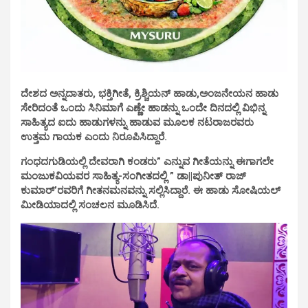
ದೇಶದ ಅನ್ನದಾತರು, ಭಕ್ತಿಗೀತೆ, ಕ್ರಿಶ್ಚಿಯನ್ ಹಾಡು,ಅಂಜನೇಯನ ಹಾಡು
ಸೇರಿದಂತೆ ಒಂದು ಸಿನಿಮಾಗೆ ಎಣ್ಣೇ ಹಾಡನ್ನು ಒಂದೇ ದಿನದಲ್ಲಿ ವಿಭಿನ್ನ
ಸಾಹಿತ್ಯದ ಐದು ಹಾಡುಗಳನ್ನು ಹಾಡುವ ಮೂಲಕ ನಟರಾಜರವರು
ಉತ್ತಮ ಗಾಯಕ ಎಂದು ನಿರೂಪಿಸಿದ್ದಾರೆ.
ಗಂಧದಗುಡಿಯಲ್ಲಿ ದೇವರಾಗಿ ಕಂಡರು” ಎನ್ನುವ ಗೀತೆಯನ್ನು
ಈಗಾಗಲೇ
ಮಂಜುಕವಿಯವರ ಸಾಹಿತ್ಯ-ಸಂಗೀತದಲ್ಲಿ ” ಡಾ||ಪುನೀತ್ ರಾಜ್
ಕುಮಾರ್’ರವರಿಗೆ ಗೀತನಮನವನ್ನು ಸಲ್ಲಿಸಿದ್ದಾರೆ. ಈ ಹಾಡು ಸೋಷಿಯಲ್
ಮೀಡಿಯಾದಲ್ಲಿ ಸಂಚಲನ ಮೂಡಿಸಿದೆ.