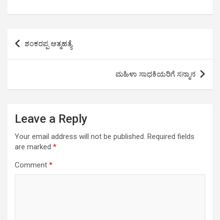
h
a
wi
m
o
h
at
ce
tt
ail
py
ar
s
b
er
Li
e
Post
ಶಂಕರಪ್ಪ ಆತ್ಮಹತ್ಯೆ
A
o
n
navigation
p
o
k
ಮಹಿಳಾ ಸಾಧಕಿಯರಿಗೆ ಸನ್ಮಾನ
p
k
Leave a Reply
Your email address will not be published.
Required fields
are marked
*
Comment
*