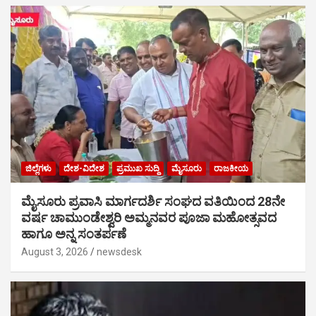
ಜಿಲ್ಲೆಗಳು
ದೇಶ-ವಿದೇಶ
ಪ್ರಮುಖ ಸುದ್ದಿ
ಮೈಸೂರು
ರಾಜಕೀಯ
ಮೈಸೂರು ಪ್ರವಾಸಿ ಮಾರ್ಗದರ್ಶಿ ಸಂಘದ ವತಿಯಿಂದ 28ನೇ
ವರ್ಷ ಚಾಮುಂಡೇಶ್ವರಿ ಅಮ್ಮನವರ ಪೂಜಾ ಮಹೋತ್ಸವದ
ಹಾಗೂ ಅನ್ನ ಸಂತರ್ಪಣೆ
August 3, 2026
newsdesk