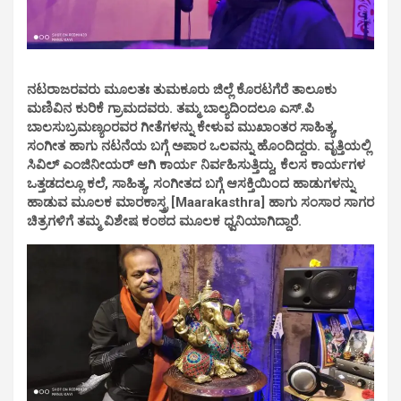
ನಟರಾಜರವರು ಮೂಲತಃ ತುಮಕೂರು ಜಿಲ್ಲೆ ಕೊರಟಗೆರೆ ತಾಲೂಕು
ಮಣಿವಿನ ಕುರಿಕೆ ಗ್ರಾಮದವರು. ತಮ್ಮ ಬಾಲ್ಯದಿಂದಲೂ ಎಸ್.ಪಿ
ಬಾಲಸುಬ್ರಮಣ್ಯಂರವರ ಗೀತೆಗಳನ್ನು ಕೇಳುವ ಮುಖಾಂತರ ಸಾಹಿತ್ಯ,
ಸಂಗೀತ ಹಾಗು ನಟನೆಯ ಬಗ್ಗೆ ಅಪಾರ ಒಲವನ್ನು ಹೊಂದಿದ್ದರು. ವೃತ್ತಿಯಲ್ಲಿ
ಸಿವಿಲ್ ಎಂಜಿನೀಯರ್ ಆಗಿ ಕಾರ್ಯ ನಿರ್ವಹಿಸುತ್ತಿದ್ದು, ಕೆಲಸ ಕಾರ್ಯಗಳ
ಒತ್ತಡದಲ್ಲೂ ಕಲೆ, ಸಾಹಿತ್ಯ, ಸಂಗೀತದ ಬಗ್ಗೆ ಆಸಕ್ತಿಯಿಂದ ಹಾಡುಗಳನ್ನು
ಹಾಡುವ ಮೂಲಕ ಮಾರಕಾಸ್ತ್ರ [Maarakasthra] ಹಾಗು ಸಂಸಾರ ಸಾಗರ
ಚಿತ್ರಗಳಿಗೆ ತಮ್ಮ ವಿಶೇಷ ಕಂಠದ ಮೂಲಕ ಧ್ವನಿಯಾಗಿದ್ದಾರೆ.