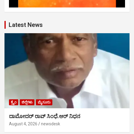
Latest News
ಕ್ರೈಂ
ಜಿಲ್ಲೆಗಳು
ಮೈಸೂರು
ದಾಮೋದರ್ ರಾವ್ ಸಿಂಧೆ.ಆರ್ ನಿಧನ
August 4, 2026
newsdesk