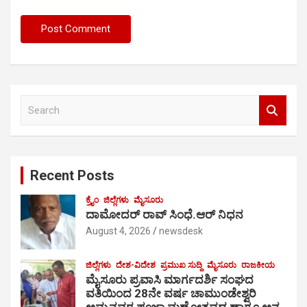
S
e
a
r
c
Recent Posts
h
ಕ್ರೈಂ
ಜಿಲ್ಲೆಗಳು
ಮೈಸೂರು
ದಾಮೋದರ್ ರಾವ್ ಸಿಂಧೆ.ಆರ್ ನಿಧನ
August 4, 2026
newsdesk
ಜಿಲ್ಲೆಗಳು
ದೇಶ-ವಿದೇಶ
ಪ್ರಮುಖ ಸುದ್ದಿ
ಮೈಸೂರು
ರಾಜಕೀಯ
ಮೈಸೂರು ಪ್ರವಾಸಿ ಮಾರ್ಗದರ್ಶಿ ಸಂಘದ
ವತಿಯಿಂದ 28ನೇ ವರ್ಷ ಚಾಮುಂಡೇಶ್ವರಿ