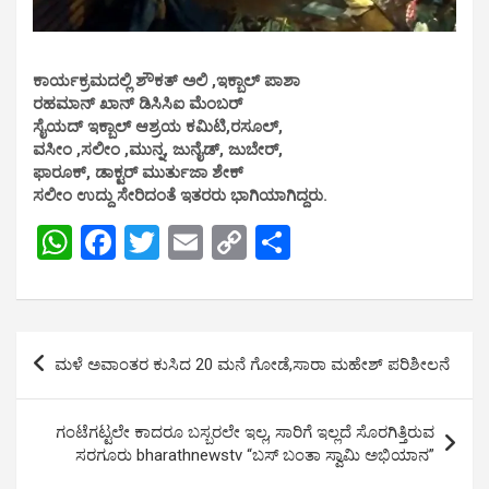
ಕಾರ್ಯಕ್ರಮದಲ್ಲಿ ಶೌಕತ್ ಅಲಿ ,ಇಕ್ಬಾಲ್ ಪಾಶಾ
ರಹಮಾನ್ ಖಾನ್ ಡಿಸಿಸಿಐ ಮೆಂಬರ್
ಸೈಯದ್ ಇಕ್ಬಾಲ್ ಆಶ್ರಯ ಕಮಿಟಿ,ರಸೂಲ್,
ವಸೀಂ ,ಸಲೀಂ ,ಮುನ್ನ, ಜುನೈಡ್, ಜುಬೇರ್,
ಫಾರೂಕ್, ಡಾಕ್ಟರ್ ಮುರ್ತುಜಾ ಶೇಕ್
ಸಲೀಂ ಉದ್ದು ಸೇರಿದಂತೆ ಇತರರು ಭಾಗಿಯಾಗಿದ್ದರು.
W
F
T
E
C
S
h
a
wi
m
o
h
at
ce
tt
ail
py
ar
s
b
er
Li
e
Post
ಮಳೆ ಅವಾಂತರ ಕುಸಿದ 20 ಮನೆ ಗೋಡೆ,ಸಾರಾ ಮಹೇಶ್ ಪರಿಶೀಲನೆ
A
o
n
navigation
p
o
k
ಗಂಟೆಗಟ್ಟಲೇ ಕಾದರೂ ಬಸ್ಬರಲೇ ಇಲ್ಲ, ಸಾರಿಗೆ ಇಲ್ಲದೆ ಸೊರಗಿತ್ತಿರುವ
p
k
ಸರಗೂರು bharathnewstv “ಬಸ್ ಬಂತಾ ಸ್ವಾಮಿ ಅಭಿಯಾನ”