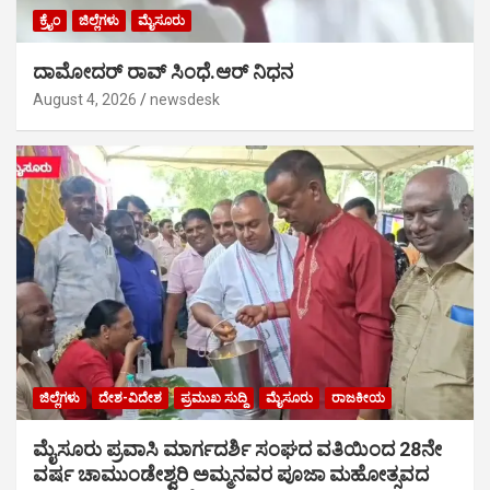
ಕ್ರೈಂ
ಜಿಲ್ಲೆಗಳು
ಮೈಸೂರು
ದಾಮೋದರ್ ರಾವ್ ಸಿಂಧೆ.ಆರ್ ನಿಧನ
August 4, 2026
newsdesk
ಜಿಲ್ಲೆಗಳು
ದೇಶ-ವಿದೇಶ
ಪ್ರಮುಖ ಸುದ್ದಿ
ಮೈಸೂರು
ರಾಜಕೀಯ
ಮೈಸೂರು ಪ್ರವಾಸಿ ಮಾರ್ಗದರ್ಶಿ ಸಂಘದ ವತಿಯಿಂದ 28ನೇ
ವರ್ಷ ಚಾಮುಂಡೇಶ್ವರಿ ಅಮ್ಮನವರ ಪೂಜಾ ಮಹೋತ್ಸವದ