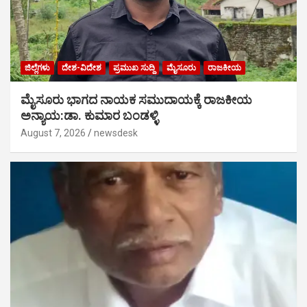
ಜಿಲ್ಲೆಗಳು
ದೇಶ-ವಿದೇಶ
ಪ್ರಮುಖ ಸುದ್ದಿ
ಮೈಸೂರು
ರಾಜಕೀಯ
ಮೈಸೂರು ಭಾಗದ ನಾಯಕ ಸಮುದಾಯಕ್ಕೆ ರಾಜಕೀಯ
ಅನ್ಯಾಯ:ಡಾ. ಕುಮಾರ ಬಂಡಳ್ಳಿ
August 7, 2026
newsdesk