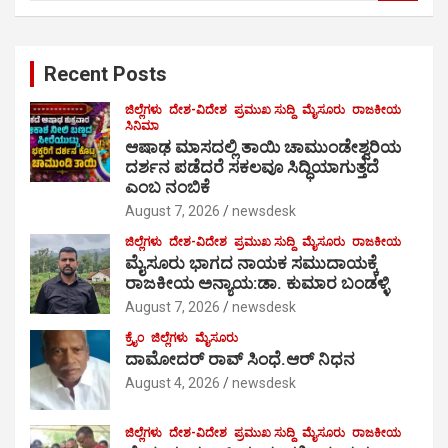
a
r
c
Recent Posts
h
ಜಿಲ್ಲೆಗಳು
ದೇಶ-ವಿದೇಶ
ಪ್ರಮುಖ ಸುದ್ದಿ
ಮೈಸೂರು
ರಾಜಕೀಯ
ಸಿನಿಮಾ
ಆಷಾಢ ಮಾಸದಲ್ಲಿ ತಾಯಿ ಚಾಮುಂಡೇಶ್ವರಿಯ
ದರ್ಶನ ಪಡೆದರೆ ಸಕಲವೂ ಸಿದ್ಧಿಯಾಗುತ್ತದೆ
ಎಂಬ ನಂಬಿಕೆ
August 7, 2026
newsdesk
ಜಿಲ್ಲೆಗಳು
ದೇಶ-ವಿದೇಶ
ಪ್ರಮುಖ ಸುದ್ದಿ
ಮೈಸೂರು
ರಾಜಕೀಯ
ಮೈಸೂರು ಭಾಗದ ನಾಯಕ ಸಮುದಾಯಕ್ಕೆ
ರಾಜಕೀಯ ಅನ್ಯಾಯ:ಡಾ. ಕುಮಾರ ಬಂಡಳ್ಳಿ
August 7, 2026
newsdesk
ಕ್ರೈಂ
ಜಿಲ್ಲೆಗಳು
ಮೈಸೂರು
ದಾಮೋದರ್ ರಾವ್ ಸಿಂಧೆ.ಆರ್ ನಿಧನ
August 4, 2026
newsdesk
ಜಿಲ್ಲೆಗಳು
ದೇಶ-ವಿದೇಶ
ಪ್ರಮುಖ ಸುದ್ದಿ
ಮೈಸೂರು
ರಾಜಕೀಯ