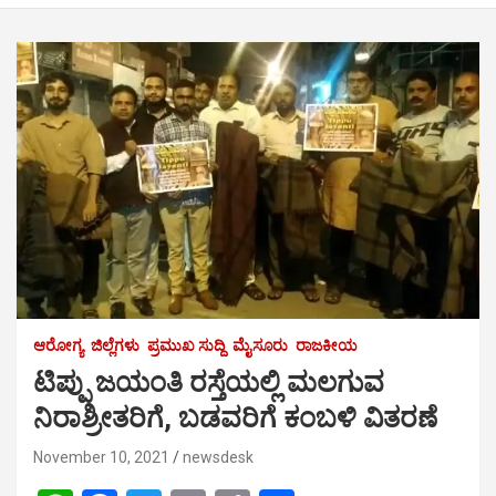
ಆರೋಗ್ಯ
ಜಿಲ್ಲೆಗಳು
ಪ್ರಮುಖ ಸುದ್ದಿ
ಮೈಸೂರು
ರಾಜಕೀಯ
ಟಿಪ್ಪು ಜಯಂತಿ ರಸ್ತೆಯಲ್ಲಿ ಮಲಗುವ
ನಿರಾಶ್ರೀತರಿಗೆ, ಬಡವರಿಗೆ ಕಂಬಳಿ ವಿತರಣೆ
November 10, 2021
newsdesk