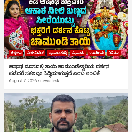
ಜಿಲ್ಲೆಗಳು
ದೇಶ-ವಿದೇಶ
ಪ್ರಮುಖ ಸುದ್ದಿ
ಮೈಸೂರು
ರಾಜಕೀಯ
ಸಿನಿಮಾ
ಆಷಾಢ ಮಾಸದಲ್ಲಿ ತಾಯಿ ಚಾಮುಂಡೇಶ್ವರಿಯ ದರ್ಶನ
ಪಡೆದರೆ ಸಕಲವೂ ಸಿದ್ಧಿಯಾಗುತ್ತದೆ ಎಂಬ ನಂಬಿಕೆ
August 7, 2026
newsdesk