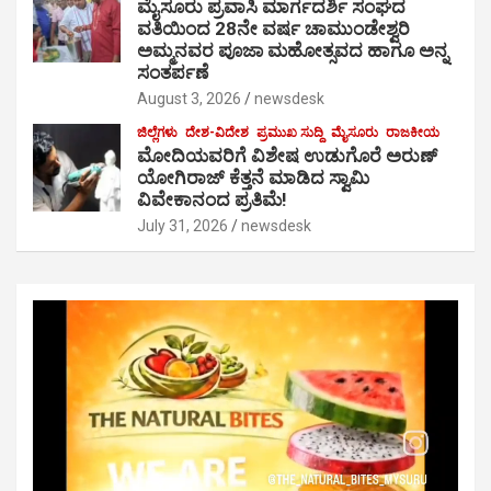
ಮೈಸೂರು ಪ್ರವಾಸಿ ಮಾರ್ಗದರ್ಶಿ ಸಂಘದ
ವತಿಯಿಂದ 28ನೇ ವರ್ಷ ಚಾಮುಂಡೇಶ್ವರಿ
ಅಮ್ಮನವರ ಪೂಜಾ ಮಹೋತ್ಸವದ ಹಾಗೂ ಅನ್ನ
ಸಂತರ್ಪಣೆ
August 3, 2026
newsdesk
ಜಿಲ್ಲೆಗಳು
ದೇಶ-ವಿದೇಶ
ಪ್ರಮುಖ ಸುದ್ದಿ
ಮೈಸೂರು
ರಾಜಕೀಯ
ಮೋದಿಯವರಿಗೆ ವಿಶೇಷ ಉಡುಗೊರೆ ಅರುಣ್
ಯೋಗಿರಾಜ್ ಕೆತ್ತನೆ ಮಾಡಿದ ಸ್ವಾಮಿ
ವಿವೇಕಾನಂದ ಪ್ರತಿಮೆ!
July 31, 2026
newsdesk