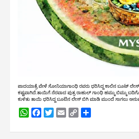
ಪಾದಯಾತ್ರೆ ವೇಳೆ ಸೋನಿಯಾಗಾಂಧಿ ರವರು ಧರಿಸಿದ್ದ ಕಾಲಿನ ಬೂಟ್ ಲೇ
ಕಷ್ಟವಾಗಿದೆ.ತಾಯಿಗೆ ನೆರವಾದ ಪುತ್ರ ರಾಹುಲ್ ಗಾಂಧಿ ಹಮ್ಮು ಬಿಮ್ಮು ಬದಿಗೊ
ಕುಳಿತು ತಾಯಿ ಧರಿಸಿದ್ದ ಬೂಟಿನ ಲೇಸ್ ಬಿಗಿ ಮಾಡಿ ಮುಂದೆ ಸಾಗಲು ಅನು
W
F
T
E
C
S
h
a
wi
m
o
h
at
ce
tt
ail
py
ar