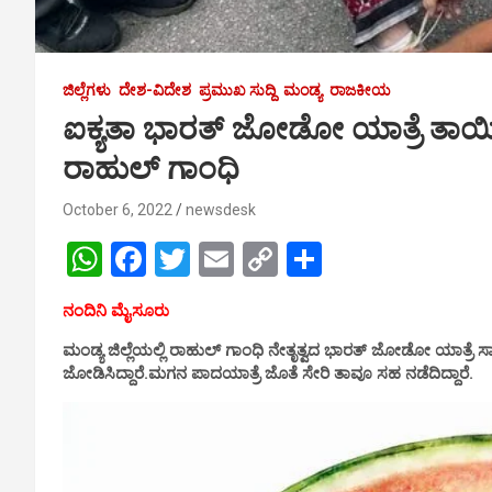
ಜಿಲ್ಲೆಗಳು
ದೇಶ-ವಿದೇಶ
ಪ್ರಮುಖ ಸುದ್ದಿ
ಮಂಡ್ಯ
ರಾಜಕೀಯ
ಐಕ್ಯತಾ ಭಾರತ್ ಜೋಡೋ ಯಾತ್ರೆ ತಾಯಿ 
ರಾಹುಲ್ ಗಾಂಧಿ
October 6, 2022
newsdesk
W
F
T
E
C
S
h
a
wi
m
o
h
ನಂದಿನಿ ಮೈಸೂರು
at
ce
tt
ail
py
ar
ಮಂಡ್ಯ ಜಿಲ್ಲೆಯಲ್ಲಿ ರಾಹುಲ್ ಗಾಂಧಿ ನೇತೃತ್ವದ ಭಾರತ್ ಜೋಡೋ ಯಾತ್ರೆ 
s
b
er
Li
e
ಜೋಡಿಸಿದ್ದಾರೆ.ಮಗನ ಪಾದಯಾತ್ರೆ ಜೊತೆ ಸೇರಿ ತಾವೂ ಸಹ ನಡೆದಿದ್ದಾರೆ.
A
o
n
p
o
k
p
k