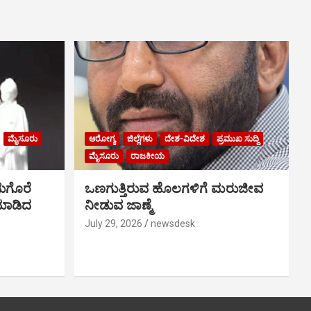
ಮೈಸೂರು
ಆರೋಗ್ಯ
ಜಿಲ್ಲೆಗಳು
ದೇಶ-ವಿದೇಶ
ಪ್ರಮುಖ ಸುದ್ದಿ
ಮೈಸೂರು
ರಾಜಕೀಯ
ುಗೊರೆ
ಒಣಗುತ್ತಿರುವ ಹೊಲಗಳಿಗೆ ಮರುಜೀವ
 ಮಾಡಿದ
ನೀಡುವ ಜಾಣ್ಮೆ
July 29, 2026
newsdesk