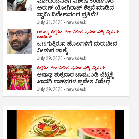
ಮೋದಿಯವರಿಗೆ ವಿಶೇಷ ಉಡುಗೊರೆ
ಅರುಣ್ ಯೋಗಿರಾಜ್ ಕೆತ್ತನೆ ಮಾಡಿದ
ಸ್ವಾಮಿ ವಿವೇಕಾನಂದ ಪ್ರತಿಮೆ!
July 31, 2026
newsdesk
ಆರೋಗ್ಯ
ಜಿಲ್ಲೆಗಳು
ದೇಶ-ವಿದೇಶ
ಪ್ರಮುಖ ಸುದ್ದಿ
ಮೈಸೂರು
ರಾಜಕೀಯ
ಒಣಗುತ್ತಿರುವ ಹೊಲಗಳಿಗೆ ಮರುಜೀವ
ನೀಡುವ ಜಾಣ್ಮೆ
July 29, 2026
newsdesk
ಜಿಲ್ಲೆಗಳು
ದೇಶ-ವಿದೇಶ
ಪ್ರಮುಖ ಸುದ್ದಿ
ಮೈಸೂರು
ಆಷಾಢ ಶುಕ್ರವಾರ ಚಾಮುಂಡಿ ಬೆಟ್ಟಕ್ಕೆ
ಖಾಸಗಿ ವಾಹನಗಳ ಪ್ರವೇಶ ನಿಷೇಧ
July 29, 2026
newsdesk