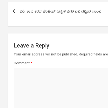
s
b
er
Li
e
Post
A
o
n
2ನೇ ಶಾಖೆ ತೆರೆದ ಹೆರಿಟೇಜ್ ಫಿಟ್ನೆಸ್ ಜಿಮ್ ನಟ ಧನ್ವೀರ್ ಚಾಲನೆ
navigation
p
o
k
p
k
Leave a Reply
Your email address will not be published.
Required fields a
Comment
*