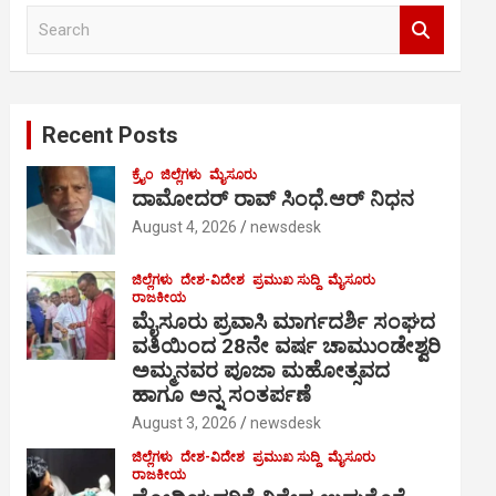
S
e
a
r
c
Recent Posts
h
ಕ್ರೈಂ
ಜಿಲ್ಲೆಗಳು
ಮೈಸೂರು
ದಾಮೋದರ್ ರಾವ್ ಸಿಂಧೆ.ಆರ್ ನಿಧನ
August 4, 2026
newsdesk
ಜಿಲ್ಲೆಗಳು
ದೇಶ-ವಿದೇಶ
ಪ್ರಮುಖ ಸುದ್ದಿ
ಮೈಸೂರು
ರಾಜಕೀಯ
ಮೈಸೂರು ಪ್ರವಾಸಿ ಮಾರ್ಗದರ್ಶಿ ಸಂಘದ
ವತಿಯಿಂದ 28ನೇ ವರ್ಷ ಚಾಮುಂಡೇಶ್ವರಿ
ಅಮ್ಮನವರ ಪೂಜಾ ಮಹೋತ್ಸವದ
ಹಾಗೂ ಅನ್ನ ಸಂತರ್ಪಣೆ
August 3, 2026
newsdesk
ಜಿಲ್ಲೆಗಳು
ದೇಶ-ವಿದೇಶ
ಪ್ರಮುಖ ಸುದ್ದಿ
ಮೈಸೂರು
ರಾಜಕೀಯ