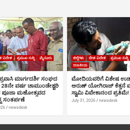
ಶ-ವಿದೇಶ
ಪ್ರಮುಖ ಸುದ್ದಿ
ಮೈಸೂರು
ಜಿಲ್ಲೆಗಳು
ದೇಶ-ವಿದೇಶ
ಪ್ರಮುಖ ಸುದ್ದಿ
ರಾಜಕೀಯ
್ರವಾಸಿ ಮಾರ್ಗದರ್ಶಿ ಸಂಘದ
ಮೋದಿಯವರಿಗೆ ವಿಶೇಷ ಉಡ
28ನೇ ವರ್ಷ ಚಾಮುಂಡೇಶ್ವರಿ
ಅರುಣ್ ಯೋಗಿರಾಜ್ ಕೆತ್ತನೆ
ರ ಪೂಜಾ ಮಹೋತ್ಸವದ
ಸ್ವಾಮಿ ವಿವೇಕಾನಂದ ಪ್ರತಿಮೆ!
ನ ಸಂತರ್ಪಣೆ
July 31, 2026
newsdesk
026
newsdesk