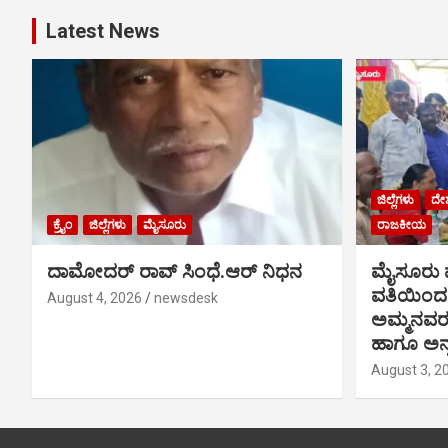
Latest News
ಜಿಲ್ಲೆಗಳು
ದೇ
ಕ್ರೈಂ
ಜಿಲ್ಲೆಗಳು
ಮೈಸೂರು
ರಾಜಕೀಯ
ದಾಮೋದರ್ ರಾವ್ ಸಿಂಧೆ.ಆರ್ ನಿಧನ
ಮೈಸೂರು ಪ
ವತಿಯಿಂದ 
August 4, 2026
newsdesk
ಅಮ್ಮನವ
ಹಾಗೂ ಅನ್
August 3, 2