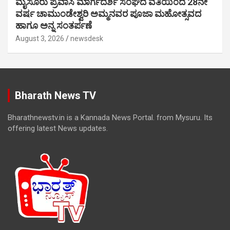
ಮೈಸೂರು ಪ್ರವಾಸಿ ಮಾರ್ಗದರ್ಶಿ ಸಂಘದ ವತಿಯಿಂದ 28ನೇ
ವರ್ಷ ಚಾಮುಂಡೇಶ್ವರಿ ಅಮ್ಮನವರ ಪೂಜಾ ಮಹೋತ್ಸವದ
ಹಾಗೂ ಅನ್ನ ಸಂತರ್ಪಣೆ
August 3, 2026
newsdesk
Bharath News TV
Bharathnewstv.in is a Kannada News Portal. from Mysuru. Its
offering latest News updates.