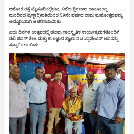
ಅಶೋಕ ರಸ್ತೆ ಮೈಸೂರಿನಲ್ಲಿರುವ, ಬಲಿಜ ಶ್ರೀ ಬಾಲ ರಾಮಚಂದ್ರ
ಮಂದಿರದ ಟ್ರಸ್ಟ್(ರಿ)ವತಿಯಿಂದ 59ನೇ ವರ್ಷದ ರಾಮ ಮಹೋತ್ಸವವನ್ನು
ಅದ್ದೂರಿಯಾಗಿ ಆಚರಿಸಲಾಯಿತು .
ಐದು ದಿನಗಳ ಉತ್ಸವದಲ್ಲಿ ಹಲವು ಸಾಂಸ್ಕೃತಿಕ ಕಾರ್ಯಕ್ರಮಗಳೊಂದಿಗೆ
ನಟ ಪವನ್ ತೇಜ ಮತ್ತು ಕಾಲಜ್ಞಾನ ತಜ್ಞರಾದ ಚಂದ್ರಶೇಖರ್ ಅವರನ್ನು
ಸನ್ಮಾನಿಸಲಾಯಿತು.