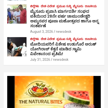
ಜಿಲ್ಲೆಗಳು
ದೇಶ-ವಿದೇಶ
ಪ್ರಮುಖ ಸುದ್ದಿ
ಮೈಸೂರು
ರಾಜಕೀಯ
ಮೈಸೂರು ಪ್ರವಾಸಿ ಮಾರ್ಗದರ್ಶಿ ಸಂಘದ
ವತಿಯಿಂದ 28ನೇ ವರ್ಷ ಚಾಮುಂಡೇಶ್ವರಿ
ಅಮ್ಮನವರ ಪೂಜಾ ಮಹೋತ್ಸವದ ಹಾಗೂ ಅನ್ನ
ಸಂತರ್ಪಣೆ
August 3, 2026
newsdesk
ಜಿಲ್ಲೆಗಳು
ದೇಶ-ವಿದೇಶ
ಪ್ರಮುಖ ಸುದ್ದಿ
ಮೈಸೂರು
ರಾಜಕೀಯ
ಮೋದಿಯವರಿಗೆ ವಿಶೇಷ ಉಡುಗೊರೆ ಅರುಣ್
ಯೋಗಿರಾಜ್ ಕೆತ್ತನೆ ಮಾಡಿದ ಸ್ವಾಮಿ
ವಿವೇಕಾನಂದ ಪ್ರತಿಮೆ!
July 31, 2026
newsdesk