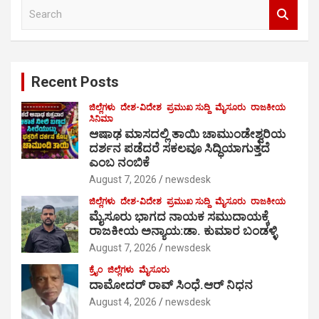
S
e
a
r
c
Recent Posts
h
ಜಿಲ್ಲೆಗಳು
ದೇಶ-ವಿದೇಶ
ಪ್ರಮುಖ ಸುದ್ದಿ
ಮೈಸೂರು
ರಾಜಕೀಯ
ಸಿನಿಮಾ
ಆಷಾಢ ಮಾಸದಲ್ಲಿ ತಾಯಿ ಚಾಮುಂಡೇಶ್ವರಿಯ
ದರ್ಶನ ಪಡೆದರೆ ಸಕಲವೂ ಸಿದ್ಧಿಯಾಗುತ್ತದೆ
ಎಂಬ ನಂಬಿಕೆ
August 7, 2026
newsdesk
ಜಿಲ್ಲೆಗಳು
ದೇಶ-ವಿದೇಶ
ಪ್ರಮುಖ ಸುದ್ದಿ
ಮೈಸೂರು
ರಾಜಕೀಯ
ಮೈಸೂರು ಭಾಗದ ನಾಯಕ ಸಮುದಾಯಕ್ಕೆ
ರಾಜಕೀಯ ಅನ್ಯಾಯ:ಡಾ. ಕುಮಾರ ಬಂಡಳ್ಳಿ
August 7, 2026
newsdesk
ಕ್ರೈಂ
ಜಿಲ್ಲೆಗಳು
ಮೈಸೂರು
ದಾಮೋದರ್ ರಾವ್ ಸಿಂಧೆ.ಆರ್ ನಿಧನ
August 4, 2026
newsdesk