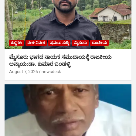
ಜಿಲ್ಲೆಗಳು
ದೇಶ-ವಿದೇಶ
ಪ್ರಮುಖ ಸುದ್ದಿ
ಮೈಸೂರು
ರಾಜಕೀಯ
ಮೈಸೂರು ಭಾಗದ ನಾಯಕ ಸಮುದಾಯಕ್ಕೆ ರಾಜಕೀಯ
ಅನ್ಯಾಯ:ಡಾ. ಕುಮಾರ ಬಂಡಳ್ಳಿ
August 7, 2026
newsdesk