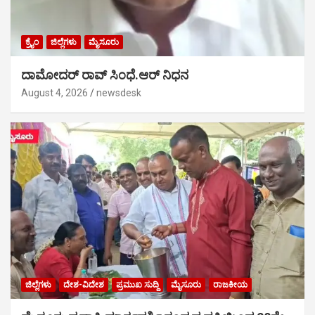
ಕ್ರೈಂ
ಜಿಲ್ಲೆಗಳು
ಮೈಸೂರು
ದಾಮೋದರ್ ರಾವ್ ಸಿಂಧೆ.ಆರ್ ನಿಧನ
August 4, 2026
newsdesk
ಜಿಲ್ಲೆಗಳು
ದೇಶ-ವಿದೇಶ
ಪ್ರಮುಖ ಸುದ್ದಿ
ಮೈಸೂರು
ರಾಜಕೀಯ