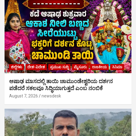
ಜಿಲ್ಲೆಗಳು
ದೇಶ-ವಿದೇಶ
ಪ್ರಮುಖ ಸುದ್ದಿ
ಮೈಸೂರು
ರಾಜಕೀಯ
ಸಿನಿಮಾ
ಆಷಾಢ ಮಾಸದಲ್ಲಿ ತಾಯಿ ಚಾಮುಂಡೇಶ್ವರಿಯ ದರ್ಶನ
ಪಡೆದರೆ ಸಕಲವೂ ಸಿದ್ಧಿಯಾಗುತ್ತದೆ ಎಂಬ ನಂಬಿಕೆ
August 7, 2026
newsdesk