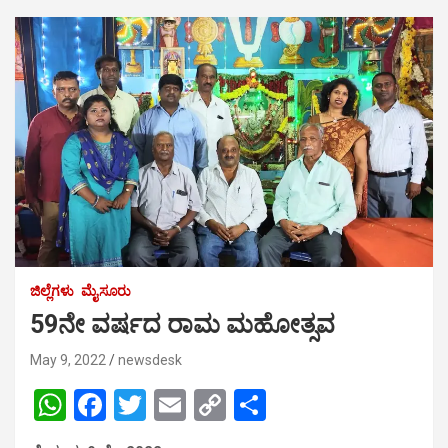
ಜಿಲ್ಲೆಗಳು
ಮೈಸೂರು
59ನೇ ವರ್ಷದ ರಾಮ ಮಹೋತ್ಸವ
May 9, 2022
newsdesk
W
F
T
E
C
S
h
a
wi
m
o
h