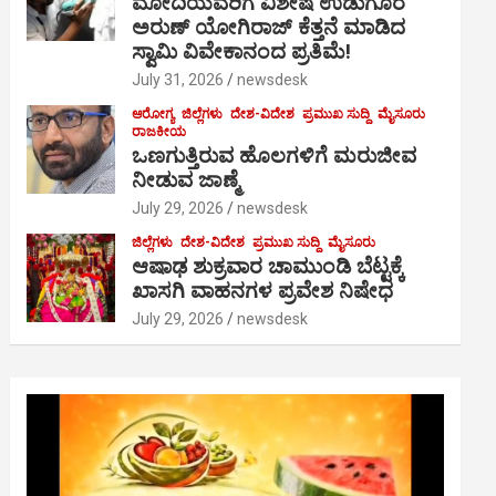
ಮೋದಿಯವರಿಗೆ ವಿಶೇಷ ಉಡುಗೊರೆ
ಅರುಣ್ ಯೋಗಿರಾಜ್ ಕೆತ್ತನೆ ಮಾಡಿದ
ಸ್ವಾಮಿ ವಿವೇಕಾನಂದ ಪ್ರತಿಮೆ!
July 31, 2026
newsdesk
ಆರೋಗ್ಯ
ಜಿಲ್ಲೆಗಳು
ದೇಶ-ವಿದೇಶ
ಪ್ರಮುಖ ಸುದ್ದಿ
ಮೈಸೂರು
ರಾಜಕೀಯ
ಒಣಗುತ್ತಿರುವ ಹೊಲಗಳಿಗೆ ಮರುಜೀವ
ನೀಡುವ ಜಾಣ್ಮೆ
July 29, 2026
newsdesk
ಜಿಲ್ಲೆಗಳು
ದೇಶ-ವಿದೇಶ
ಪ್ರಮುಖ ಸುದ್ದಿ
ಮೈಸೂರು
ಆಷಾಢ ಶುಕ್ರವಾರ ಚಾಮುಂಡಿ ಬೆಟ್ಟಕ್ಕೆ
ಖಾಸಗಿ ವಾಹನಗಳ ಪ್ರವೇಶ ನಿಷೇಧ
July 29, 2026
newsdesk