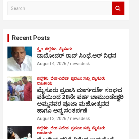
S
e
a
r
c
Recent Posts
h
ಕ್ರೈಂ
ಜಿಲ್ಲೆಗಳು
ಮೈಸೂರು
ದಾಮೋದರ್ ರಾವ್ ಸಿಂಧೆ.ಆರ್ ನಿಧನ
August 4, 2026
newsdesk
ಜಿಲ್ಲೆಗಳು
ದೇಶ-ವಿದೇಶ
ಪ್ರಮುಖ ಸುದ್ದಿ
ಮೈಸೂರು
ರಾಜಕೀಯ
ಮೈಸೂರು ಪ್ರವಾಸಿ ಮಾರ್ಗದರ್ಶಿ ಸಂಘದ
ವತಿಯಿಂದ 28ನೇ ವರ್ಷ ಚಾಮುಂಡೇಶ್ವರಿ
ಅಮ್ಮನವರ ಪೂಜಾ ಮಹೋತ್ಸವದ
ಹಾಗೂ ಅನ್ನ ಸಂತರ್ಪಣೆ
August 3, 2026
newsdesk
ಜಿಲ್ಲೆಗಳು
ದೇಶ-ವಿದೇಶ
ಪ್ರಮುಖ ಸುದ್ದಿ
ಮೈಸೂರು
ರಾಜಕೀಯ