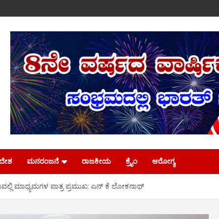
ಿದೇಶ
ಮನರಂಜನೆ
ರಾಜಕೀಯ
ಕ್ರೈಂ
ಆರೋಗ್ಯ
ವಲ್ಲಿ ಮಾಧ್ಯಮಗಳ ಪಾತ್ರ ಪ್ರಮುಖ: ಎನ್ ಕೆ ಲೋಕನಾಥ್