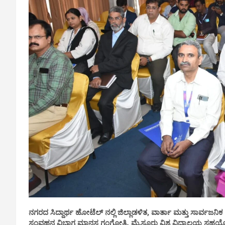
ನಗರದ ಸಿದ್ದಾರ್ಥ ಹೋಟೆಲ್ ನಲ್ಲಿ ಜಿಲ್ಲಾಡಳಿತ, ವಾರ್ತಾ ಮತ್ತು ಸಾರ್ವಜನ
ಸಂವಹನ ವಿಭಾಗ ಮಾನಸ ಗಂಗೋತ್ರಿ, ಮೈಸೂರು ವಿಶ್ವ ವಿದ್ಯಾಲಯ ಸಹಯೋಗದಲ್ಲ