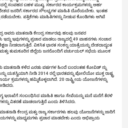
ದಲ್ಲಿ ಸಂವಹನ ಬಹಳ ಮುಖ್ಯ. ಸರ್ಕಾರದ ಕಾರ್ಯಕ್ರಮಗಳನ್ನು ಅರ್ಹ
ರದೇಶದ ಜನರಿಗೆ ಸರ್ಕಾರದ ಸೌಲಭ್ಯಗಳ ಮಾಹಿತಿ ದೊರೆಯಬೇಕು. ಇಂತಹ
ನಡೆಯಬೇಕು. ಪತ್ರಿಕೆಗಳು ಮಾಹಿತಿಗಳನ್ನು ನೀಡುವ ಕೊಂಡಿಗಳು ಆಗಿವೆ
ೀಂದ್ರ ಅವರು ಮಾತನಾಡಿ ಕೇಂದ್ರ ಸರ್ಕಾರವು ಹಲವು ಜನಪರ
ಳು ಇದ್ದು ಇವುಗಳನ್ನು ಪ್ರಚಾರ ಮಾಡಲು ರಾಜ್ಯದಲ್ಲಿ 49 ವಾಹನಗಳು ಸಂಚಾರ
ಶಿಕ್ಷಣ ನೀಡಲಾಗುತ್ತಿದೆ. ವಿಕಸಿತ ಭಾರತ ಸಂಕಲ್ಪ ಯಾತ್ರೆಯನ್ನು ದೇಶದಾದ್ಯಂತ
ಲಾರ ಮತ್ತು ತುಮಕೂರಿನ ಜಿಲ್ಲೆಯ ಜನರೊಂದಿಗೆ ವರ್ಚುಯಲ್ ಸಭೆಯ ಮೂಲಕ
 ಅವರು ಮಾತನಾಡಿ ಕಳೆದ ಎರಡು ವರ್ಷಗಳ ಹಿಂದೆ ಬಂದಂತಹ ಕೋವಿಡ್ ನ್ನು
ನು ಯಶಸ್ವಿಯಾಗಿ ನೀಡಿ 2014 ರಲ್ಲಿ ಭಾರತವನ್ನು ಪೋಲಿಯೋ ಮುಕ್ತ ರಾಷ್ಟ್ರ
ಯ ಕ್ರಮಗಳನ್ನು ಹಮ್ಮಿಕೊಳ್ಳಲಾಗಿದೆ. 20 ರಾಷ್ಟ್ರೀಯ ಯೋಜನೆಗಳನ್ನು
ನೀಡಿದರು.
ಗ್ಯ ಇಲಾಖೆಗೆ ಸಂಬಂಧಿಸಿದ ಮಾಹಿತಿ ಹಾಗೂ ಸೇವೆಯನ್ನು ಮನೆ ಮನೆಗೆ ತೆರಳಿ
ಳನ್ನು ವಿತರಣೆ ಮಾಡಲಾಗುತ್ತಿದೆ ಎಂದು ತಿಳಿಸಿದರು.
 ಮಾತನಾಡಿ ಕೇಂದ್ರ ಮತ್ತು ರಾಜ್ಯ ಸರ್ಕಾರಗಳು ಹಲವು ಯೋಜನೆಗಳನ್ನು ಜಾರಿಗೆ
ಪ್ರಾಯಗಳನ್ನು ಮಾಧ್ಯಮಗಳು ಪ್ರಚಾರ ಮಾಡಬೇಕು ಎಂದು ಅಭಿಪ್ರಾಯ