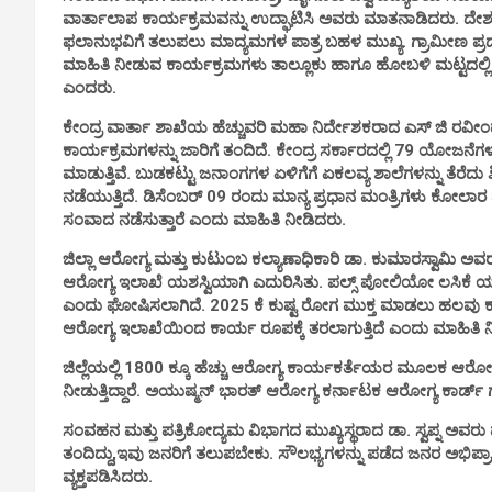
ವಾರ್ತಾಲಾಪ ಕಾರ್ಯಕ್ರಮವನ್ನು ಉದ್ಘಾಟಿಸಿ ಅವರು ಮಾತನಾಡಿದರು. ದೇಶ
ಫಲಾನುಭವಿಗೆ ತಲುಪಲು ಮಾದ್ಯಮಗಳ ಪಾತ್ರ ಬಹಳ ಮುಖ್ಯ. ಗ್ರಾಮೀಣ ಪ್
ಮಾಹಿತಿ ನೀಡುವ ಕಾರ್ಯಕ್ರಮಗಳು ತಾಲ್ಲೂಕು ಹಾಗೂ ಹೋಬಳಿ ಮಟ್ಟದಲ್ಲಿ 
ಎಂದರು.
ಕೇಂದ್ರ ವಾರ್ತಾ ಶಾಖೆಯ ಹೆಚ್ಚುವರಿ ಮಹಾ ನಿರ್ದೇಶಕರಾದ ಎಸ್ ಜಿ ರವ
ಕಾರ್ಯಕ್ರಮಗಳನ್ನು ಜಾರಿಗೆ ತಂದಿದೆ. ಕೇಂದ್ರ ಸರ್ಕಾರದಲ್ಲಿ 79 ಯೋಜನೆಗ
ಮಾಡುತ್ತಿವೆ. ಬುಡಕಟ್ಟು ಜನಾಂಗಗಳ ಏಳಿಗೆಗೆ ಏಕಲವ್ಯ ಶಾಲೆಗಳನ್ನು ತೆರೆದು 
ನಡೆಯುತ್ತಿದೆ. ಡಿಸೆಂಬರ್ 09 ರಂದು ಮಾನ್ಯ ಪ್ರಧಾನ ಮಂತ್ರಿಗಳು ಕೋ
ಸಂವಾದ ನಡೆಸುತ್ತಾರೆ ಎಂದು ಮಾಹಿತಿ ನೀಡಿದರು.
ಜಿಲ್ಲಾ ಆರೋಗ್ಯ ಮತ್ತು ಕುಟುಂಬ ಕಲ್ಯಾಣಾಧಿಕಾರಿ ಡಾ. ಕುಮಾರಸ್ವಾಮಿ
ಆರೋಗ್ಯ ಇಲಾಖೆ ಯಶಸ್ವಿಯಾಗಿ ಎದುರಿಸಿತು. ಪಲ್ಸ್ ಪೋಲಿಯೋ ಲಸಿಕೆ ಯನ್
ಎಂದು ಘೋಷಿಸಲಾಗಿದೆ. 2025 ಕೆ ಕುಷ್ಟ ರೋಗ ಮುಕ್ತ ಮಾಡಲು ಹಲವು ಕಾರ್
ಆರೋಗ್ಯ ಇಲಾಖೆಯಿಂದ ಕಾರ್ಯ ರೂಪಕ್ಕೆ ತರಲಾಗುತ್ತಿದೆ ಎಂದು ಮಾಹಿತಿ 
ಜಿಲ್ಲೆಯಲ್ಲಿ 1800 ಕ್ಕೂ ಹೆಚ್ಚು ಆರೋಗ್ಯ ಕಾರ್ಯಕರ್ತೆಯರ ಮೂಲಕ ಆರೋ
ನೀಡುತ್ತಿದ್ದಾರೆ. ಅಯುಷ್ಮನ್ ಭಾರತ್ ಆರೋಗ್ಯ ಕರ್ನಾಟಕ ಆರೋಗ್ಯ ಕಾರ್ಡ್ ಗ
ಸಂವಹನ ಮತ್ತು ಪತ್ರಿಕೋದ್ಯಮ ವಿಭಾಗದ ಮುಖ್ಯಸ್ಥರಾದ ಡಾ. ಸ್ವಪ್ನ ಅವರು
ತಂದಿದ್ದು,ಇವು ಜನರಿಗೆ ತಲುಪಬೇಕು. ಸೌಲಭ್ಯಗಳನ್ನು ಪಡೆದ ಜನರ ಅಭಿ
ವ್ಯಕ್ತಪಡಿಸಿದರು.