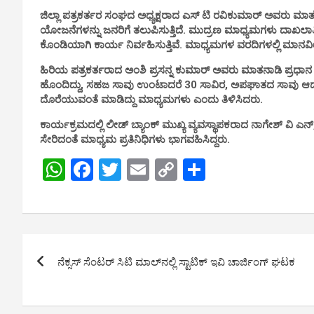
ಜಿಲ್ಲಾ ಪತ್ರಕರ್ತರ ಸಂಘದ ಅಧ್ಯಕ್ಷರಾದ ಎಸ್ ಟಿ ರವಿಕುಮಾರ್ ಅವರು ಮಾತನಾ
ಯೋಜನೆಗಳನ್ನು ಜನರಿಗೆ ತಲುಪಿಸುತ್ತಿದೆ. ಮುದ್ರಣ ಮಾಧ್ಯಮಗಳು ದಾಖ
ಕೊಂಡಿಯಾಗಿ ಕಾರ್ಯ ನಿರ್ವಹಿಸುತ್ತಿವೆ. ಮಾಧ್ಯಮಗಳ ವರದಿಗಳಲ್ಲಿ ಮಾ
ಹಿರಿಯ ಪತ್ರಕರ್ತರಾದ ಅಂಶಿ ಪ್ರಸನ್ನ ಕುಮಾರ್ ಅವರು ಮಾತನಾಡಿ ಪ್ರಧಾನ
ಹೊಂದಿದ್ದು, ಸಹಜ ಸಾವು ಉಂಟಾದರೆ 30 ಸಾವಿರ, ಅಪಘಾತದ ಸಾವು ಆದರೆ 1 
ದೊರೆಯುವಂತೆ ಮಾಡಿದ್ದು ಮಾಧ್ಯಮಗಳು ಎಂದು ತಿಳಿಸಿದರು.
ಕಾರ್ಯಕ್ರಮದಲ್ಲಿ ಲೀಡ್ ಬ್ಯಾಂಕ್ ಮುಖ್ಯ ವ್ಯವಸ್ಥಾಪಕರಾದ ನಾಗೇಶ್ ವಿ ಎನ
ಸೇರಿದಂತೆ ಮಾಧ್ಯಮ ಪ್ರತಿನಿಧಿಗಳು ಭಾಗವಹಿಸಿದ್ದರು.
W
F
T
E
C
S
h
a
wi
m
o
h
at
ce
tt
ail
py
ar
s
b
er
Li
e
Post
A
o
n
ನೆಕ್ಸಸ್‌ ಸೆಂಟರ್‌ ಸಿಟಿ ಮಾಲ್‌ನಲ್ಲಿ ಸ್ಟಾಟಿಕ್‌ ಇವಿ ಚಾರ್ಜಿಂಗ್‌ ಘಟಕ
navigation
p
o
k
p
k