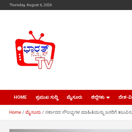
Skip
Thursday, August 6, 2026
to
content
Just another WordPress site
Bharath News tv
HOME
ಪ್ರಮುಖ ಸುದ್ದಿ
ಮೈಸೂರು
ಜಿಲ್ಲೆಗಳು
ದೇಶ-ವ
Home
ಮೈಸೂರು
ಸರ್ಕಾರದ ಸೌಲಭ್ಯಗಳ ಮಾಹಿತಿಯನ್ನು ಜನರಿಗೆ ತಲುಪಿಸು