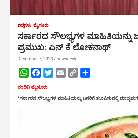
ಜಿಲ್ಲೆಗಳು
ಮೈಸೂರು
ಸರ್ಕಾರದ ಸೌಲಭ್ಯಗಳ ಮಾಹಿತಿಯನ್ನು ಜನ
ಪ್ರಮುಖ: ಎನ್ ಕೆ ಲೋಕನಾಥ್
December 7, 2023
newsdesk
W
F
T
E
C
S
h
a
wi
m
o
h
ನಂದಿನಿ ಮೈಸೂರು
at
ce
tt
ail
py
ar
*ಸರ್ಕಾರದ ಸೌಲಭ್ಯಗಳ ಮಾಹಿತಿಯನ್ನು ಜನರಿಗೆ ತಲುಪಿಸುವಲ್ಲಿ ಮಾಧ್ಯಮಗ
s
b
er
Li
e
A
o
n
p
o
k
p
k