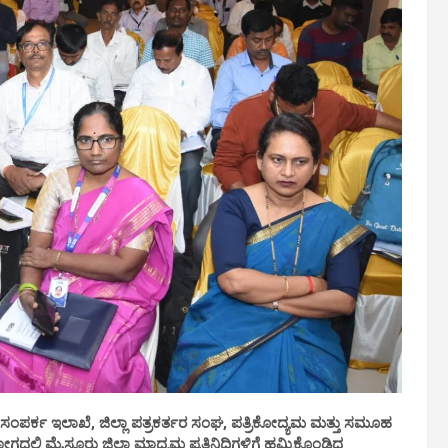
ಿಕ ಸಂಪರ್ಕ ಇಲಾಖೆ, ಜಿಲ್ಲಾ ಪತ್ರಕರ್ತರ ಸಂಘ, ಪತ್ರಿಕೋದ್ಯಮ ಮತ್ತು ಸಮೂಹ
ಿ ಮೈಸೂರು ಜಿಲ್ಲಾ ಮಾದ್ಯಮ ಪ್ರತಿನಿಧಿಗಳಿಗೆ ಹಮ್ಮಿಕೊಂಡಿದ್ದ