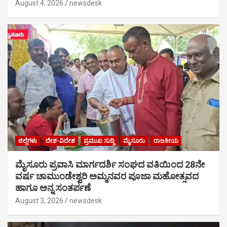
August 4, 2026
newsdesk
ಜಿಲ್ಲೆಗಳು
ದೇಶ-ವಿದೇಶ
ಪ್ರಮುಖ ಸುದ್ದಿ
ಮೈಸೂರು
ರಾಜಕೀಯ
ಮೈಸೂರು ಪ್ರವಾಸಿ ಮಾರ್ಗದರ್ಶಿ ಸಂಘದ ವತಿಯಿಂದ 28ನೇ
ವರ್ಷ ಚಾಮುಂಡೇಶ್ವರಿ ಅಮ್ಮನವರ ಪೂಜಾ ಮಹೋತ್ಸವದ
ಹಾಗೂ ಅನ್ನ ಸಂತರ್ಪಣೆ
August 3, 2026
newsdesk