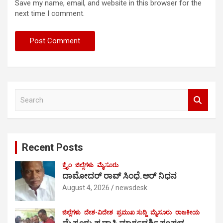
Save my name, email, and website in this browser for the
next time I comment.
S
e
a
r
c
Recent Posts
h
ಕ್ರೈಂ
ಜಿಲ್ಲೆಗಳು
ಮೈಸೂರು
ದಾಮೋದರ್ ರಾವ್ ಸಿಂಧೆ.ಆರ್ ನಿಧನ
August 4, 2026
newsdesk
ಜಿಲ್ಲೆಗಳು
ದೇಶ-ವಿದೇಶ
ಪ್ರಮುಖ ಸುದ್ದಿ
ಮೈಸೂರು
ರಾಜಕೀಯ
ಮೈಸೂರು ಪ್ರವಾಸಿ ಮಾರ್ಗದರ್ಶಿ ಸಂಘದ