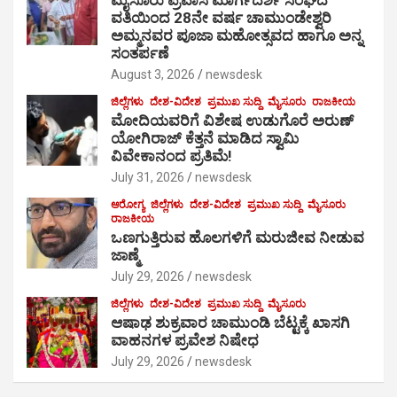
ವತಿಯಿಂದ 28ನೇ ವರ್ಷ ಚಾಮುಂಡೇಶ್ವರಿ
ಅಮ್ಮನವರ ಪೂಜಾ ಮಹೋತ್ಸವದ ಹಾಗೂ ಅನ್ನ
ಸಂತರ್ಪಣೆ
August 3, 2026
newsdesk
ಜಿಲ್ಲೆಗಳು
ದೇಶ-ವಿದೇಶ
ಪ್ರಮುಖ ಸುದ್ದಿ
ಮೈಸೂರು
ರಾಜಕೀಯ
ಮೋದಿಯವರಿಗೆ ವಿಶೇಷ ಉಡುಗೊರೆ ಅರುಣ್
ಯೋಗಿರಾಜ್ ಕೆತ್ತನೆ ಮಾಡಿದ ಸ್ವಾಮಿ
ವಿವೇಕಾನಂದ ಪ್ರತಿಮೆ!
July 31, 2026
newsdesk
ಆರೋಗ್ಯ
ಜಿಲ್ಲೆಗಳು
ದೇಶ-ವಿದೇಶ
ಪ್ರಮುಖ ಸುದ್ದಿ
ಮೈಸೂರು
ರಾಜಕೀಯ
ಒಣಗುತ್ತಿರುವ ಹೊಲಗಳಿಗೆ ಮರುಜೀವ ನೀಡುವ
ಜಾಣ್ಮೆ
July 29, 2026
newsdesk
ಜಿಲ್ಲೆಗಳು
ದೇಶ-ವಿದೇಶ
ಪ್ರಮುಖ ಸುದ್ದಿ
ಮೈಸೂರು
ಆಷಾಢ ಶುಕ್ರವಾರ ಚಾಮುಂಡಿ ಬೆಟ್ಟಕ್ಕೆ ಖಾಸಗಿ
ವಾಹನಗಳ ಪ್ರವೇಶ ನಿಷೇಧ
July 29, 2026
newsdesk