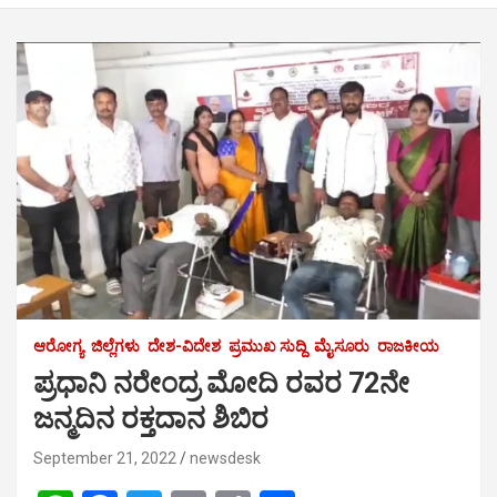
ಆರೋಗ್ಯ
ಜಿಲ್ಲೆಗಳು
ದೇಶ-ವಿದೇಶ
ಪ್ರಮುಖ ಸುದ್ದಿ
ಮೈಸೂರು
ರಾಜಕೀಯ
ಪ್ರಧಾನಿ ನರೇಂದ್ರ ಮೋದಿ ರವರ 72ನೇ
ಜನ್ಮದಿನ ರಕ್ತದಾನ ಶಿಬಿರ
September 21, 2022
newsdesk