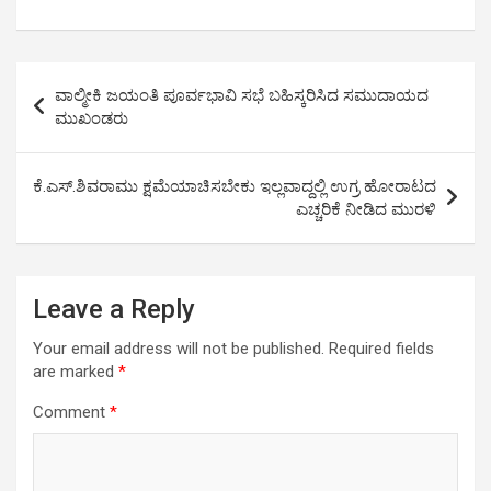
h
a
wi
m
o
h
at
ce
tt
ail
py
ar
s
b
er
Li
e
Post
ವಾಲ್ಮೀಕಿ ಜಯಂತಿ ಪೂರ್ವಭಾವಿ ಸಭೆ ಬಹಿಸ್ಕರಿಸಿದ ಸಮುದಾಯದ
A
o
n
navigation
ಮುಖಂಡರು
p
o
k
p
k
ಕೆ.ಎಸ್.ಶಿವರಾಮು ಕ್ಷಮೆಯಾಚಿಸಬೇಕು ಇಲ್ಲವಾದ್ದಲ್ಲಿ ಉಗ್ರ ಹೋರಾಟದ
ಎಚ್ಚರಿಕೆ ನೀಡಿದ ಮುರಳಿ
Leave a Reply
Your email address will not be published.
Required fields
are marked
*
Comment
*