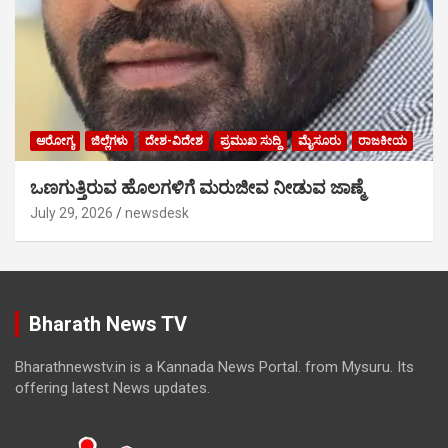
ಆರೋಗ್ಯ
ಜಿಲ್ಲೆಗಳು
ದೇಶ-ವಿದೇಶ
ಪ್ರಮುಖ ಸುದ್ದಿ
ಮೈಸೂರು
ರಾಜಕೀಯ
ಒಣಗುತ್ತಿರುವ ಹೊಲಗಳಿಗೆ ಮರುಜೀವ ನೀಡುವ ಜಾಣ್ಮೆ
July 29, 2026
newsdesk
Bharath News TV
Bharathnewstv.in is a Kannada News Portal. from Mysuru. Its
offering latest News updates.