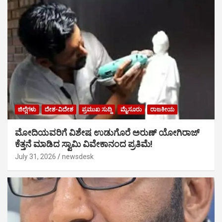
ಜಿಲ್ಲೆಗಳು
ದೇಶ-ವಿದೇಶ
ಪ್ರಮುಖ ಸುದ್ದಿ
ಮೈಸೂರು
ರಾಜಕೀಯ
ಮೋದಿಯವರಿಗೆ ವಿಶೇಷ ಉಡುಗೊರೆ ಅರುಣ್ ಯೋಗಿರಾಜ್
ಕೆತ್ತನೆ ಮಾಡಿದ ಸ್ವಾಮಿ ವಿವೇಕಾನಂದ ಪ್ರತಿಮೆ!
July 31, 2026
newsdesk