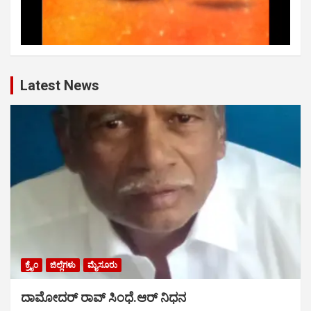
Latest News
ಕ್ರೈಂ
ಜಿಲ್ಲೆಗಳು
ಮೈಸೂರು
ದಾಮೋದರ್ ರಾವ್ ಸಿಂಧೆ.ಆರ್ ನಿಧನ