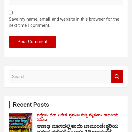
Save my name, email, and website in this browser for the
next time I comment.
S
e
a
r
c
Recent Posts
h
ಜಿಲ್ಲೆಗಳು
ದೇಶ-ವಿದೇಶ
ಪ್ರಮುಖ ಸುದ್ದಿ
ಮೈಸೂರು
ರಾಜಕೀಯ
ಸಿನಿಮಾ
ಆಷಾಢ ಮಾಸದಲ್ಲಿ ತಾಯಿ ಚಾಮುಂಡೇಶ್ವರಿಯ
ದರ್ಶನ ಪಡೆದರೆ ಸಕಲವೂ ಸಿದ್ಧಿಯಾಗುತ್ತದೆ