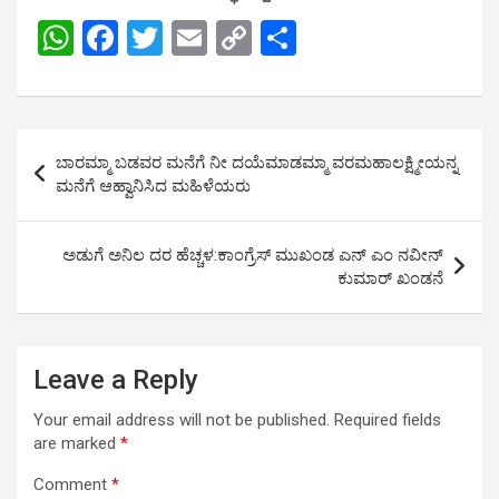
W
F
T
E
C
S
h
a
wi
m
o
h
at
ce
tt
ail
py
ar
s
b
er
Li
e
Post
ಬಾರಮ್ಮಾ ಬಡವರ ಮನೆಗೆ ನೀ ದಯೆಮಾಡಮ್ಮಾ ವರಮಹಾಲಕ್ಷ್ಮೀಯನ್ನ
A
o
n
navigation
ಮನೆಗೆ ಆಹ್ವಾನಿಸಿದ ಮಹಿಳೆಯರು
p
o
k
p
k
ಅಡುಗೆ ಅನಿಲ ದರ ಹೆಚ್ಚಳ:ಕಾಂಗ್ರೆಸ್ ಮುಖಂಡ ಎನ್ ಎಂ ನವೀನ್
ಕುಮಾರ್ ಖಂಡನೆ
Leave a Reply
Your email address will not be published.
Required fields
are marked
*
Comment
*