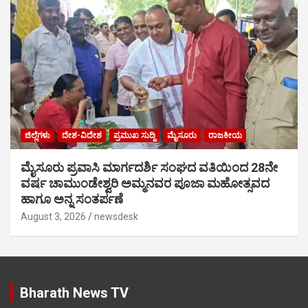
ಜಿಲ್ಲೆಗಳು
ದೇಶ-ವಿದೇಶ
ಪ್ರಮುಖ ಸುದ್ದಿ
ಮೈಸೂರು
ರಾಜಕೀಯ
ಮೈಸೂರು ಪ್ರವಾಸಿ ಮಾರ್ಗದರ್ಶಿ ಸಂಘದ ವತಿಯಿಂದ 28ನೇ
ವರ್ಷ ಚಾಮುಂಡೇಶ್ವರಿ ಅಮ್ಮನವರ ಪೂಜಾ ಮಹೋತ್ಸವದ
ಹಾಗೂ ಅನ್ನ ಸಂತರ್ಪಣೆ
August 3, 2026
newsdesk
Bharath News TV