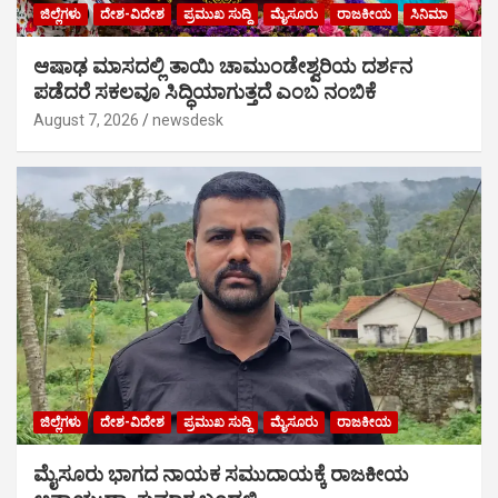
ಜಿಲ್ಲೆಗಳು
ದೇಶ-ವಿದೇಶ
ಪ್ರಮುಖ ಸುದ್ದಿ
ಮೈಸೂರು
ರಾಜಕೀಯ
ಸಿನಿಮಾ
ಆಷಾಢ ಮಾಸದಲ್ಲಿ ತಾಯಿ ಚಾಮುಂಡೇಶ್ವರಿಯ ದರ್ಶನ
ಪಡೆದರೆ ಸಕಲವೂ ಸಿದ್ಧಿಯಾಗುತ್ತದೆ ಎಂಬ ನಂಬಿಕೆ
August 7, 2026
newsdesk
ಜಿಲ್ಲೆಗಳು
ದೇಶ-ವಿದೇಶ
ಪ್ರಮುಖ ಸುದ್ದಿ
ಮೈಸೂರು
ರಾಜಕೀಯ
ಮೈಸೂರು ಭಾಗದ ನಾಯಕ ಸಮುದಾಯಕ್ಕೆ ರಾಜಕೀಯ