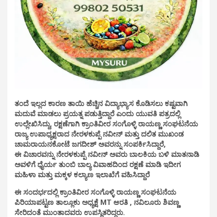
ತಂದೆ ಇಲ್ಲದ ಕಾರಣ ತಾಯಿ ಹೆಚ್ಚಿನ ವಿದ್ಯಾಭ್ಯಾಸ ಕೊಡಿಸಲು ಕಷ್ಟವಾಗಿ
ಮದುವೆ ಮಾಡಲು ಪ್ರಯತ್ನ ಪಡುತ್ತಿದ್ದಾರೆ ಎಂದು ಯುವತಿ ಪತ್ರದಲ್ಲಿ
ಉಲ್ಲೇಖಿಸಿದ್ದು, ರಕ್ಷಣೆಗಾಗಿ ಕ್ರಾಂತಿವೀರ ಸಂಗೊಳ್ಳಿ ರಾಯಣ್ಣ ಸಂಘಟನೆಯ
ರಾಜ್ಯ ಉಪಾಧ್ಯಕ್ಷರಾದ ನೇರಳಕುಪ್ಪೆ ನವೀನ್ ಮತ್ತು ದಲಿತ ಮುಖಂಡ
ಚಾಮರಾಯನಕೋಟೆ ಜಗದೀಶ್ ಅವರನ್ನು ಸಂಪರ್ಕಿಸಿದ್ದಾರೆ,
ಈ ವಿಚಾರವನ್ನು ನೇರಳಕುಪ್ಪೆ ನವೀನ್ ಅವರು ಬಾಲಕಿಯ ಬಳಿ ಮಾತನಾಡಿ
ಅವಳಿಗೆ ಧೈರ್ಯ ತುಂಬಿ ಬಾಲ್ಯ ವಿವಾಹದಿಂದ ರಕ್ಷಣೆ ಮಾಡಿ ಇದೀಗ
ಮಹಿಳಾ ಮತ್ತು ಮಕ್ಕಳ ಕಲ್ಯಾಣ ಇಲಾಖೆಗೆ ವಹಿಸಿದ್ದಾರೆ
ಈ ಸಂದರ್ಭದಲ್ಲಿ ಕ್ರಾಂತಿವೀರ ಸಂಗೊಳ್ಳಿ ರಾಯಣ್ಣ ಸಂಘಟನೆಯ
ಪಿರಿಯಾಪಟ್ಟಣ ತಾಲ್ಲೂಕು ಅಧ್ಯಕ್ಷೆ MT ಆರತಿ , ನವಿಲೂರು ಶಿವಣ್ಣ
ಸೇರಿದಂತೆ ಮುಂತಾದವರು ಉಪಸ್ಥಿತರಿದ್ದರು.