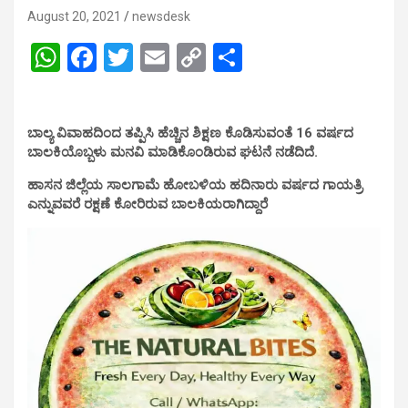
August 20, 2021
newsdesk
W
F
T
E
C
S
h
a
wi
m
o
h
at
ce
tt
ail
py
ar
ಬಾಲ್ಯ ವಿವಾಹದಿಂದ ತಪ್ಪಿಸಿ ಹೆಚ್ಚಿನ ಶಿಕ್ಷಣ ಕೊಡಿಸುವಂತೆ 16 ವರ್ಷದ
s
b
er
Li
e
ಬಾಲಕಿಯೊಬ್ಬಳು ಮನವಿ ಮಾಡಿಕೊಂಡಿರುವ ಘಟನೆ ನಡೆದಿದೆ.
A
o
n
ಹಾಸನ ಜಿಲ್ಲೆಯ ಸಾಲಗಾಮೆ ಹೋಬಳಿಯ ಹದಿನಾರು ವರ್ಷದ ಗಾಯತ್ರಿ
p
o
k
ಎನ್ನುವವರೆ ರಕ್ಷಣೆ ಕೋರಿರುವ ಬಾಲಕಿಯರಾಗಿದ್ದಾರೆ
p
k