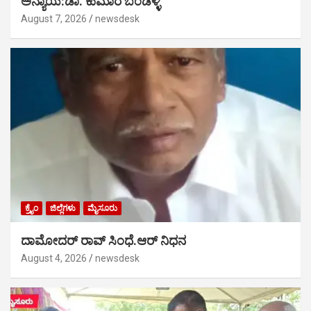
ಅನ್ಯಾಯ:ಡಾ. ಕುಮಾರ ಬಂಡಳ್ಳಿ
August 7, 2026
newsdesk
ಕ್ರೈಂ
ಜಿಲ್ಲೆಗಳು
ಮೈಸೂರು
ದಾಮೋದರ್ ರಾವ್ ಸಿಂಧೆ.ಆರ್ ನಿಧನ
August 4, 2026
newsdesk