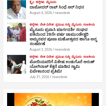
ಕ್ರೈಂ
ಜಿಲ್ಲೆಗಳು
ಮೈಸೂರು
ದಾಮೋದರ್ ರಾವ್ ಸಿಂಧೆ.ಆರ್ ನಿಧನ
August 4, 2026
newsdesk
ಜಿಲ್ಲೆಗಳು
ದೇಶ-ವಿದೇಶ
ಪ್ರಮುಖ ಸುದ್ದಿ
ಮೈಸೂರು
ರಾಜಕೀಯ
ಮೈಸೂರು ಪ್ರವಾಸಿ ಮಾರ್ಗದರ್ಶಿ ಸಂಘದ
ವತಿಯಿಂದ 28ನೇ ವರ್ಷ ಚಾಮುಂಡೇಶ್ವರಿ
ಅಮ್ಮನವರ ಪೂಜಾ ಮಹೋತ್ಸವದ ಹಾಗೂ ಅನ್ನ
ಸಂತರ್ಪಣೆ
August 3, 2026
newsdesk
ಜಿಲ್ಲೆಗಳು
ದೇಶ-ವಿದೇಶ
ಪ್ರಮುಖ ಸುದ್ದಿ
ಮೈಸೂರು
ರಾಜಕೀಯ
ಮೋದಿಯವರಿಗೆ ವಿಶೇಷ ಉಡುಗೊರೆ ಅರುಣ್
ಯೋಗಿರಾಜ್ ಕೆತ್ತನೆ ಮಾಡಿದ ಸ್ವಾಮಿ
ವಿವೇಕಾನಂದ ಪ್ರತಿಮೆ!
July 31, 2026
newsdesk