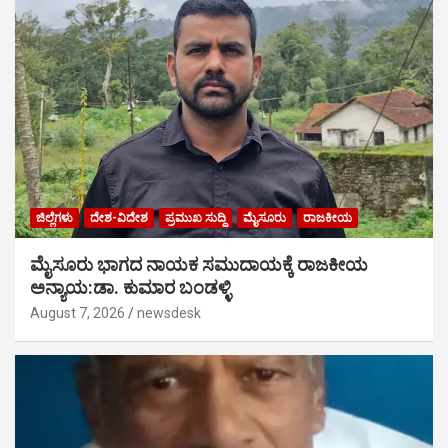
ಜಿಲ್ಲೆಗಳು
ದೇಶ-ವಿದೇಶ
ಪ್ರಮುಖ ಸುದ್ದಿ
ಮೈಸೂರು
ರಾಜಕೀಯ
ಮೈಸೂರು ಭಾಗದ ನಾಯಕ ಸಮುದಾಯಕ್ಕೆ ರಾಜಕೀಯ
ಅನ್ಯಾಯ:ಡಾ. ಕುಮಾರ ಬಂಡಳ್ಳಿ
August 7, 2026
newsdesk