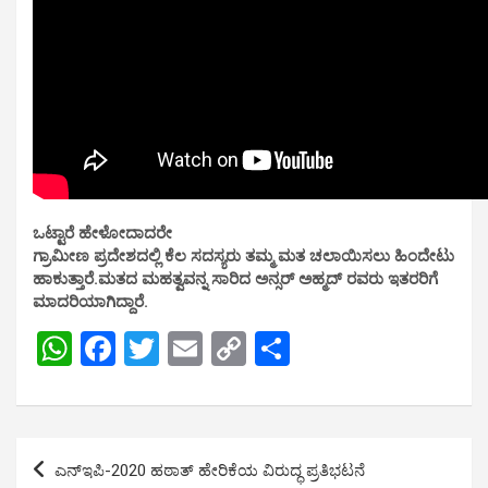
ಒಟ್ಟಾರೆ ಹೇಳೋದಾದರೇ
ಗ್ರಾಮೀಣ ಪ್ರದೇಶದಲ್ಲಿ ಕೆಲ ಸದಸ್ಯರು ತಮ್ಮ ಮತ ಚಲಾಯಿಸಲು ಹಿಂದೇಟು
ಹಾಕುತ್ತಾರೆ.ಮತದ ಮಹತ್ವವನ್ನ ಸಾರಿದ ಅನ್ಸರ್ ಅಹ್ಮದ್ ರವರು ಇತರರಿಗೆ
ಮಾದರಿಯಾಗಿದ್ದಾರೆ.
W
F
T
E
C
S
h
a
wi
m
o
h
at
ce
tt
ail
py
ar
s
b
er
Li
e
Post
ಎನ್ಇಪಿ-2020 ಹಠಾತ್ ಹೇರಿಕೆಯ ವಿರುದ್ಧ ಪ್ರತಿಭಟನೆ
A
o
n