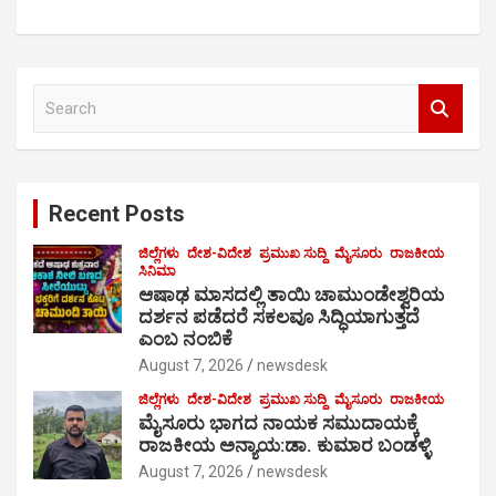
S
e
a
r
c
Recent Posts
h
ಜಿಲ್ಲೆಗಳು
ದೇಶ-ವಿದೇಶ
ಪ್ರಮುಖ ಸುದ್ದಿ
ಮೈಸೂರು
ರಾಜಕೀಯ
ಸಿನಿಮಾ
ಆಷಾಢ ಮಾಸದಲ್ಲಿ ತಾಯಿ ಚಾಮುಂಡೇಶ್ವರಿಯ
ದರ್ಶನ ಪಡೆದರೆ ಸಕಲವೂ ಸಿದ್ಧಿಯಾಗುತ್ತದೆ
ಎಂಬ ನಂಬಿಕೆ
August 7, 2026
newsdesk
ಜಿಲ್ಲೆಗಳು
ದೇಶ-ವಿದೇಶ
ಪ್ರಮುಖ ಸುದ್ದಿ
ಮೈಸೂರು
ರಾಜಕೀಯ
ಮೈಸೂರು ಭಾಗದ ನಾಯಕ ಸಮುದಾಯಕ್ಕೆ
ರಾಜಕೀಯ ಅನ್ಯಾಯ:ಡಾ. ಕುಮಾರ ಬಂಡಳ್ಳಿ
August 7, 2026
newsdesk