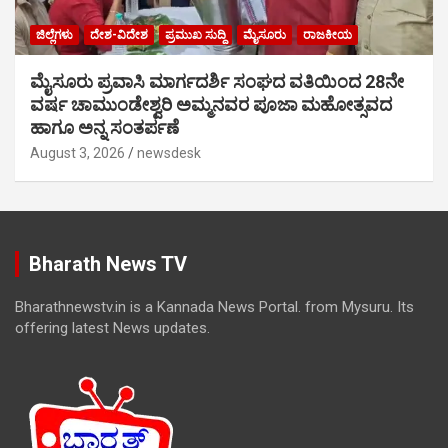
ಜಿಲ್ಲೆಗಳು
ದೇಶ-ವಿದೇಶ
ಪ್ರಮುಖ ಸುದ್ದಿ
ಮೈಸೂರು
ರಾಜಕೀಯ
ಮೈಸೂರು ಪ್ರವಾಸಿ ಮಾರ್ಗದರ್ಶಿ ಸಂಘದ ವತಿಯಿಂದ 28ನೇ
ವರ್ಷ ಚಾಮುಂಡೇಶ್ವರಿ ಅಮ್ಮನವರ ಪೂಜಾ ಮಹೋತ್ಸವದ
ಹಾಗೂ ಅನ್ನ ಸಂತರ್ಪಣೆ
August 3, 2026
newsdesk
Bharath News TV
Bharathnewstv.in is a Kannada News Portal. from Mysuru. Its
offering latest News updates.