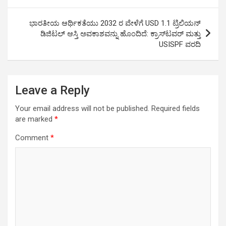
navigation
p
o
k
ಭಾರತೀಯ ಆರ್ಥಿಕತೆಯು 2032 ರ ವೇಳೆಗೆ USD 1.1 ಟ್ರಿಲಿಯನ್
p
k
ಡಿಜಿಟಲ್ ಆಸ್ತಿ ಅವಕಾಶವನ್ನು ಹೊಂದಿದೆ: ಕ್ರಾಸ್‌ಟವರ್ ಮತ್ತು
USISPF ವರದಿ
Leave a Reply
Your email address will not be published.
Required fields
are marked
*
Comment
*