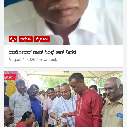
ಕ್ರೈಂ
ಜಿಲ್ಲೆಗಳು
ಮೈಸೂರು
ದಾಮೋದರ್ ರಾವ್ ಸಿಂಧೆ.ಆರ್ ನಿಧನ
August 4, 2026
newsdesk