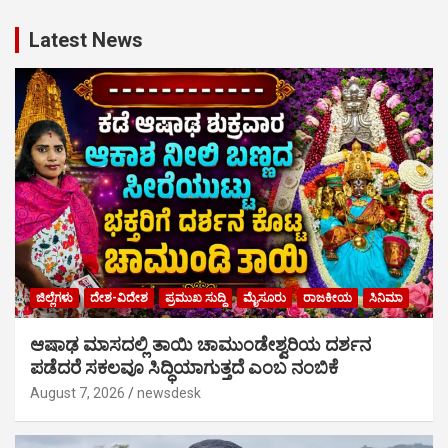
Latest News
ಜಿಲ್ಲೆಗಳು
ದೇಶ-ವಿದೇಶ
ಪ್ರಮುಖ ಸುದ್ದಿ
ಮೈಸೂರು
ರಾಜಕೀಯ
ಸಿನಿಮಾ
ಆಷಾಢ ಮಾಸದಲ್ಲಿ ತಾಯಿ ಚಾಮುಂಡೇಶ್ವರಿಯ ದರ್ಶನ
ಪಡೆದರೆ ಸಕಲವೂ ಸಿದ್ಧಿಯಾಗುತ್ತದೆ ಎಂಬ ನಂಬಿಕೆ
August 7, 2026
newsdesk