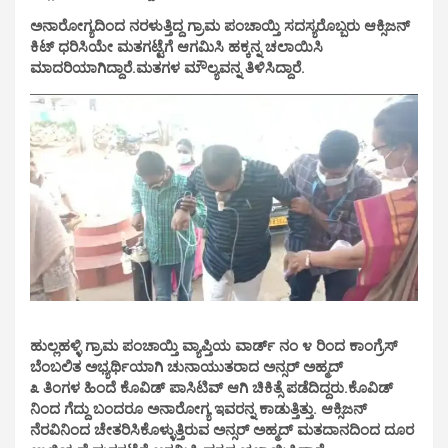
ಅನಾರೋಗ್ಯದಿಂದ ನರಳುತ್ತಿದ್ದ ಗ್ರಾಮ ಪಂಚಾಯ್ತಿ ಸದಸ್ಯರೊಬ್ಬರು ಆಕ್ಸಿಜನ್
ಕಿಟ್ ಧರಿಸಿಯೇ ಮತಗಟ್ಟೆಗೆ ಆಗಮಿಸಿ ಹಕ್ಕನ್ನ ಚಲಾಯಿಸಿ
ಮಾದರಿಯಾಗಿದ್ದಾರೆ.ಮತಗಳ ಮೌಲ್ಯವನ್ನ ತಿಳಿಸಿದ್ದಾರೆ.
ಹುಲ್ಲಹಳ್ಳಿ ಗ್ರಾಮ ಪಂಚಾಯ್ತಿ ವ್ಯಾಪ್ತಿಯ ವಾರ್ಡ್ ನಂ ೪ ರಿಂದ ಕಾಂಗ್ರೆಸ್
ಬೆಂಬಲಿತ ಅಭ್ಯರ್ಥಿಯಾಗಿ ಚುನಾಯುತರಾದ ಅನ್ಸರ್ ಅಹ್ಮದ್
೩ ತಿಂಗಳ ಹಿಂದೆ ಕೊವಿಡ್ ಪಾಸಿಟಿವ್ ಆಗಿ ಚಿಕಿತ್ಸೆ ಪಡೆದಿದ್ದರು.ಕೊವಿಡ್
ನಿಂದ ಗೆದ್ದು ಬಂದರೂ ಅನಾರೋಗ್ಯ ಇವರನ್ನ ಕಾಡುತ್ತಿತ್ತು. ಆಕ್ಸಿಜನ್
ನೆರವಿನಿಂದ ಚೇತರಿಸಿಕೊಳ್ಳುತ್ತಿರುವ ಅನ್ಸರ್ ಅಹ್ಮದ್ ಮತದಾನದಿಂದ ದೂರ