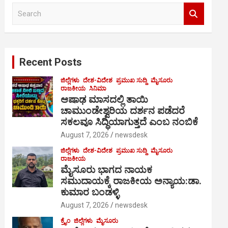
S
e
a
r
c
Recent Posts
h
ಜಿಲ್ಲೆಗಳು
ದೇಶ-ವಿದೇಶ
ಪ್ರಮುಖ ಸುದ್ದಿ
ಮೈಸೂರು
ರಾಜಕೀಯ
ಸಿನಿಮಾ
ಆಷಾಢ ಮಾಸದಲ್ಲಿ ತಾಯಿ
ಚಾಮುಂಡೇಶ್ವರಿಯ ದರ್ಶನ ಪಡೆದರೆ
ಸಕಲವೂ ಸಿದ್ಧಿಯಾಗುತ್ತದೆ ಎಂಬ ನಂಬಿಕೆ
August 7, 2026
newsdesk
ಜಿಲ್ಲೆಗಳು
ದೇಶ-ವಿದೇಶ
ಪ್ರಮುಖ ಸುದ್ದಿ
ಮೈಸೂರು
ರಾಜಕೀಯ
ಮೈಸೂರು ಭಾಗದ ನಾಯಕ
ಸಮುದಾಯಕ್ಕೆ ರಾಜಕೀಯ ಅನ್ಯಾಯ:ಡಾ.
ಕುಮಾರ ಬಂಡಳ್ಳಿ
August 7, 2026
newsdesk
ಕ್ರೈಂ
ಜಿಲ್ಲೆಗಳು
ಮೈಸೂರು