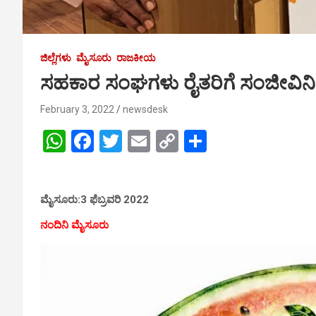
ಜಿಲ್ಲೆಗಳು
ಮೈಸೂರು
ರಾಜಕೀಯ
ಸಹಕಾರ ಸಂಘಗಳು ರೈತರಿಗೆ ಸಂಜೀವಿನಿ
February 3, 2022
newsdesk
W
F
T
E
C
S
h
a
wi
m
o
h
at
ce
tt
ail
py
ar
ಮೈಸೂರು:3 ಫೆಬ್ರವರಿ 2022
s
b
er
Li
e
A
o
n
ನಂದಿನಿ ಮೈಸೂರು
p
o
k
p
k