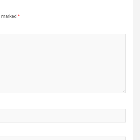
re marked
*