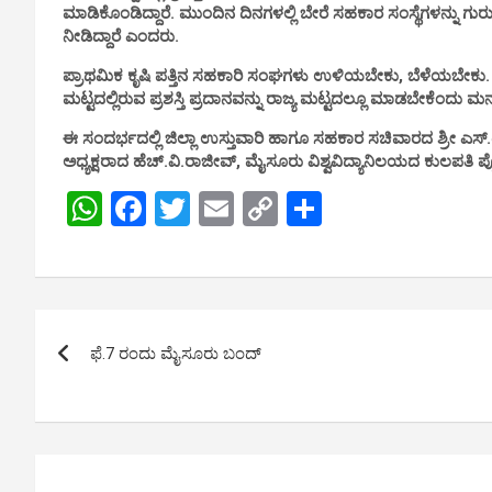
ಮಾಡಿಕೊಂಡಿದ್ದಾರೆ. ಮುಂದಿನ ದಿನಗಳಲ್ಲಿ ಬೇರೆ ಸಹಕಾರ ಸಂಸ್ಥೆಗಳನ್ನು ಗ
ನೀಡಿದ್ದಾರೆ ಎಂದರು.
ಪ್ರಾಥಮಿಕ ಕೃಷಿ ಪತ್ತಿನ ಸಹಕಾರಿ ಸಂಘಗಳು ಉಳಿಯಬೇಕು, ಬೆಳೆಯಬೇಕು. ಸಹ
ಮಟ್ಟದಲ್ಲಿರುವ ಪ್ರಶಸ್ತಿ ಪ್ರದಾನವನ್ನು ರಾಜ್ಯ ಮಟ್ಟದಲ್ಲೂ ಮಾಡಬೇಕೆಂದು 
ಈ ಸಂದರ್ಭದಲ್ಲಿ ಜಿಲ್ಲಾ ಉಸ್ತುವಾರಿ ಹಾಗೂ ಸಹಕಾರ ಸಚಿವಾರದ ಶ್ರೀ ಎಸ
ಅಧ್ಯಕ್ಷರಾದ ಹೆಚ್.ವಿ.ರಾಜೀವ್, ಮೈಸೂರು ವಿಶ್ವವಿದ್ಯಾನಿಲಯದ ಕುಲಪತಿ ಪ
W
F
T
E
C
S
h
a
wi
m
o
h
at
ce
tt
ail
py
ar
s
b
er
Li
e
Post
A
o
n
ಫೆ.7 ರಂದು ಮೈಸೂರು ಬಂದ್
navigation
p
o
k
p
k