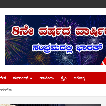
ಿದೇಶ
ಮನರಂಜನೆ
ರಾಜಕೀಯ
ಕ್ರೈಂ
ಆರೋಗ್ಯ
ದೇವೇಗೌಡ