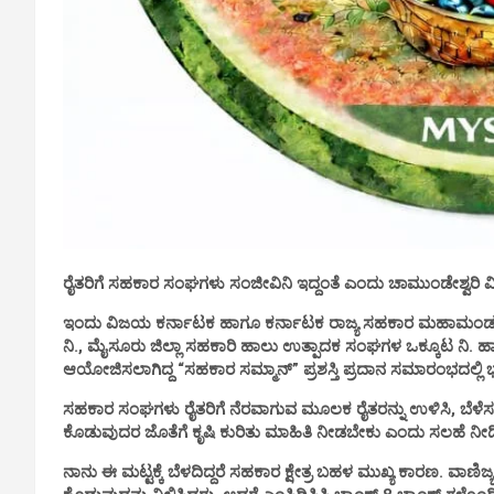
ರೈತರಿಗೆ ಸಹಕಾರ ಸಂಘಗಳು ಸಂಜೀವಿನಿ ಇದ್ದಂತೆ ಎಂದು ಚಾಮುಂಡೇಶ್ವರಿ ವ
ಇಂದು ವಿಜಯ ಕರ್ನಾಟಕ ಹಾಗೂ ಕರ್ನಾಟಕ ರಾಜ್ಯ ಸಹಕಾರ ಮಹಾಮಂಡಳ ನಿ
ನಿ., ಮೈಸೂರು ಜಿಲ್ಲಾ ಸಹಕಾರಿ ಹಾಲು ಉತ್ಪಾದಕ ಸಂಘಗಳ ಒಕ್ಕೂಟ ನಿ. 
ಆಯೋಜಿಸಲಾಗಿದ್ದ “ಸಹಕಾರ ಸಮ್ಮಾನ್” ಪ್ರಶಸ್ತಿ ಪ್ರದಾನ ಸಮಾರಂಭದಲ್ಲ
ಸಹಕಾರ ಸಂಘಗಳು ರೈತರಿಗೆ ನೆರವಾಗುವ ಮೂಲಕ ರೈತರನ್ನು ಉಳಿಸಿ, ಬೆಳೆಸಬ
ಕೊಡುವುದರ ಜೊತೆಗೆ ಕೃಷಿ ಕುರಿತು ಮಾಹಿತಿ ನೀಡಬೇಕು ಎಂದು ಸಲಹೆ ನೀಡ
ನಾನು ಈ ಮಟ್ಟಕ್ಕೆ ಬೆಳದಿದ್ದರೆ ಸಹಕಾರ ಕ್ಷೇತ್ರ ಬಹಳ ಮುಖ್ಯ ಕಾರಣ. ವಾಣಿಜ