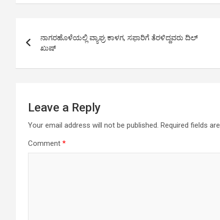
at
ce
tt
ail
py
ar
s
b
er
Li
e
Post
A
o
n
ನಾಗರಹೊಳೆಯಲ್ಲಿ ವ್ಯಾಘ್ರ ಕಾಳಗ, ಸಫಾರಿಗೆ ತೆರಳಿದ್ದವರು ದಿಲ್
navigation
p
o
k
ಖುಷ್
p
k
Leave a Reply
Your email address will not be published.
Required fields a
Comment
*