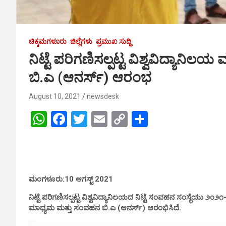
ಚಿಕ್ಕಮಗಳೂರು
ಜಿಲ್ಲೆಗಳು
ಪ್ರಮುಖ ಸುದ್ದಿ
ನಿಟ್ಟೆ ಪರಿಗಣಿಸಲ್ಪಟ್ಟ ವಿಶ್ವವಿದ್ಯಾ
ಬಿ.ಎ (ಆನರ್ಸ್) ಆರಂಭ
August 10, 2021
newsdesk
W
F
T
E
C
S
h
a
wi
m
o
h
at
ce
tt
ail
py
ar
s
b
er
Li
e
A
o
n
ಮಂಗಳೂರು:10 ಆಗಸ್ಟ್ 2021
p
o
k
ನಿಟ್ಟೆ ಪರಿಗಣಿಸಲ್ಪಟ್ಟ ವಿಶ್ವವಿದ್ಯಾನಿಲಯದ ನಿಟ್ಟೆ ಸಂವಹನ ಸಂಸ್ಥೆಯು ೨೦
ಮಾಧ್ಯಮ ಮತ್ತು ಸಂವಹನ ಬಿ.ಎ (ಆನರ್ಸ್) ಆರಂಭಿಸಿದೆ.
p
k