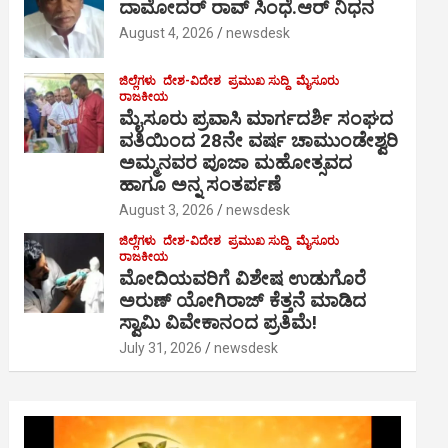
ದಾಮೋದರ್ ರಾವ್ ಸಿಂಧೆ.ಆರ್ ನಿಧನ
August 4, 2026
newsdesk
ಜಿಲ್ಲೆಗಳು
ದೇಶ-ವಿದೇಶ
ಪ್ರಮುಖ ಸುದ್ದಿ
ಮೈಸೂರು
ರಾಜಕೀಯ
ಮೈಸೂರು ಪ್ರವಾಸಿ ಮಾರ್ಗದರ್ಶಿ ಸಂಘದ
ವತಿಯಿಂದ 28ನೇ ವರ್ಷ ಚಾಮುಂಡೇಶ್ವರಿ
ಅಮ್ಮನವರ ಪೂಜಾ ಮಹೋತ್ಸವದ
ಹಾಗೂ ಅನ್ನ ಸಂತರ್ಪಣೆ
August 3, 2026
newsdesk
ಜಿಲ್ಲೆಗಳು
ದೇಶ-ವಿದೇಶ
ಪ್ರಮುಖ ಸುದ್ದಿ
ಮೈಸೂರು
ರಾಜಕೀಯ
ಮೋದಿಯವರಿಗೆ ವಿಶೇಷ ಉಡುಗೊರೆ
ಅರುಣ್ ಯೋಗಿರಾಜ್ ಕೆತ್ತನೆ ಮಾಡಿದ
ಸ್ವಾಮಿ ವಿವೇಕಾನಂದ ಪ್ರತಿಮೆ!
July 31, 2026
newsdesk