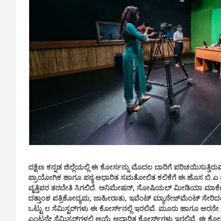
ದಕ್ಷಿಣ ಕನ್ನಡ ಜಿಲ್ಲೆಯಲ್ಲಿ ಈ ಕೋರ್ಸನ್ನು ಮೊದಲ ಬಾರಿಗೆ ಪರಿಚಯಿಸುತ್ತಿರುವ ಹೆಗ
ಪ್ರಾಯೋಗಿಕ ಹಾಗೂ ಪಠ್ಯ ಆಧಾರಿತ ಸಮತೋಲಿತ ಕಲಿಕೆಗೆ ಈ ಹೊಸ ಬಿ.ಎ (ಆನರ
ವೃತ್ತಿಪರ ತರಬೇತಿ ಸಿಗಲಿದೆ. ಅನಿಮೇಷನ್, ಸೋಷಿಯಲ್ ಮೀಡಿಯಾ ಮಾರ್ಕೆಟ
ದತ್ತಾಂಶ ಪತ್ರಿಕೋದ್ಯಮ, ಜಾಹೀರಾತು, ಇವೆಂಟ್ ಮ್ಯಾನೇಜ್‌ಮೆಂಟ್ ಸೇರಿ
ಒಟ್ಟು ೮ ಸೆಮಿಸ್ಟರ್‌ಗಳು ಈ ಕೋರ್ಸ್‌ನಲ್ಲಿ ಇರಲಿವೆ. ಮೂರು ಹಾಗೂ ಆರನೇ ಸ
ಎಂಟನೇ ಸೆಮಿಸ್ಟರ್‌ಗಳಲ್ಲಿ ಆಯ್ಕೆ ಆಧಾರಿತ ಕೋರ್ಸ್‌ಗಳು ಇರಲಿವೆ. ಈ ಕ