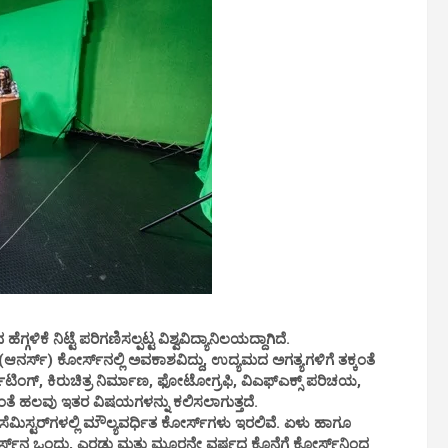
್ಗಳಿಕೆ ನಿಟ್ಟೆ ಪರಿಗಣಿಸಲ್ಪಟ್ಟ ವಿಶ್ವವಿದ್ಯಾನಿಲಯದ್ದಾಗಿದೆ.
್ಸ್) ಕೋರ್ಸ್‌ನಲ್ಲಿ ಅವಕಾಶವಿದ್ದು, ಉದ್ಯಮದ ಅಗತ್ಯಗಳಿಗೆ ತಕ್ಕಂತೆ
ಿಂಗ್, ಕಿರುಚಿತ್ರ ನಿರ್ಮಾಣ, ಫೋಟೋಗ್ರಫಿ, ವಿಎಫ್‌ಎಕ್ಸ್ ಪರಿಚಯ,
ದಂತೆ ಹಲವು ಇತರ ವಿಷಯಗಳನ್ನು ಕಲಿಸಲಾಗುತ್ತದೆ.
ೆಮಿಸ್ಟರ್‌ಗಳಲ್ಲಿ ಮೌಲ್ಯವರ್ಧಿತ ಕೋರ್ಸ್‌ಗಳು ಇರಲಿವೆ. ಏಳು ಹಾಗೂ
ೋರ್ಸ್‌ನ ಒಂದು, ಎರಡು ಮತ್ತು ಮೂರನೇ ವರ್ಷದ ಕೊನೆಗೆ ಕೋರ್ಸ್‌ನಿಂದ