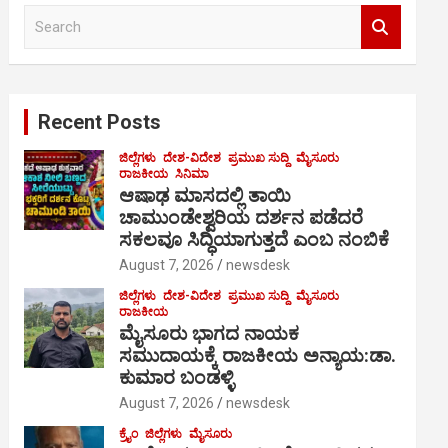
S
e
a
r
c
Recent Posts
h
ಜಿಲ್ಲೆಗಳು
ದೇಶ-ವಿದೇಶ
ಪ್ರಮುಖ ಸುದ್ದಿ
ಮೈಸೂರು
ರಾಜಕೀಯ
ಸಿನಿಮಾ
ಆಷಾಢ ಮಾಸದಲ್ಲಿ ತಾಯಿ
ಚಾಮುಂಡೇಶ್ವರಿಯ ದರ್ಶನ ಪಡೆದರೆ
ಸಕಲವೂ ಸಿದ್ಧಿಯಾಗುತ್ತದೆ ಎಂಬ ನಂಬಿಕೆ
August 7, 2026
newsdesk
ಜಿಲ್ಲೆಗಳು
ದೇಶ-ವಿದೇಶ
ಪ್ರಮುಖ ಸುದ್ದಿ
ಮೈಸೂರು
ರಾಜಕೀಯ
ಮೈಸೂರು ಭಾಗದ ನಾಯಕ
ಸಮುದಾಯಕ್ಕೆ ರಾಜಕೀಯ ಅನ್ಯಾಯ:ಡಾ.
ಕುಮಾರ ಬಂಡಳ್ಳಿ
August 7, 2026
newsdesk
ಕ್ರೈಂ
ಜಿಲ್ಲೆಗಳು
ಮೈಸೂರು