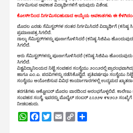
ನಿರ್ಗಮಿಸುವ ಅವಕಾಶ ವಿದ್ಯಾರ್ಥಿಗಳಿಗೆ ಇರುವುದು ವಿಶೇಷ.
ಕೋರ್ಸ್‌ನಿಂದ ನಿರ್ಗಮಿಸಬಹುದಾದ ಆಯ್ಕೆಯ ಅವಕಾಶಗಳು ಈ ಕೆಳಗಿನಂತ
ಮೊದಲ ಎರಡು ಸೆಮಿಸ್ಟರ್‌ಗಳ ನಂತರ ನಿರ್ಗಮಿಸಿದರೆ ವಿದ್ಯಾರ್ಥಿಗೆ (ಕನಿ
ಪ್ರಮಾಣಪತ್ರ ಸಿಗಲಿದೆ.
ನಾಲ್ಕು ಸೆಮಿಸ್ಟರ್‌ಗಳನ್ನು ಪೂರ್ಣಗೊಳಿಸಿದರೆ (ಕನಿಷ್ಠ ಸಿಜಿಪಿಎ ಹೊಂದ
ಸಿಗಲಿದೆ.
ಆರು ಸೆಮಿಸ್ಟರ್‌ಗಳನ್ನು ಪೂರ್ಣಗೊಳಿಸಿದರೆ (ಕನಿಷ್ಠ ಸಿಜಿಪಿಎ ಹೊಂದುವ
ಸಿಗಲಿದೆ.
ವಿಶ್ವವಿದ್ಯಾನಿಲಯದ ನಿಟ್ಟೆ ಸಂವಹನ ಸಂಸ್ಥೆಯು ೨೦೧೨ರಲ್ಲಿ ಪ್ರಾರಂಭವಾಗಿ
ಹಾಗೂ ಎಂ.ಎ. ಪದವಿಗಳನ್ನು ನಡೆಸಿಕೊಟ್ಟಿದೆ. ಪ್ರತಿವರ್ಷವೂ ಸಂಸ್ಥೆಯು ನಿಟ್
ಸಂಸ್ಥೆಯು ಆಯೋಜಿಸುವ ವಿವಿಧ ಕಾರ್ಯಾಗಾರಗಳಲ್ಲಿ ಉದ್ಯಮದ ಖ್ಯಾತನಾ
ತರಗತಿಗಳು ಅಕ್ಟೋಬರ್ ಮೊದಲ ವಾರದಿಂದ ಆರಂಭಗೊಳ್ಳಲಿವೆ. ಕಾಲೇಜು ಹಾಗೂ ಕೋ
ಸಂವಹನ ಸಂಸ್ಥೆ, ಇವರನ್ನು ಮೊಬೈಲ್ ನಂಬರ್ ೭೦೨೨೪ ೯೪೨೦೨ ಸಂಖ್ಯೆಗೆ ಸ
ನೀಡಬಹುದು.
W
F
T
E
C
S
h
a
wi
m
o
h