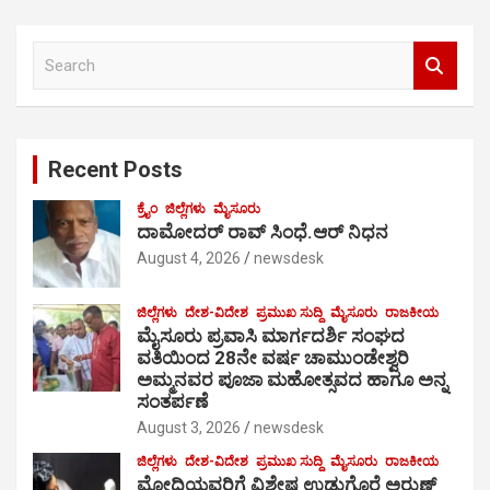
S
e
a
r
c
Recent Posts
h
ಕ್ರೈಂ
ಜಿಲ್ಲೆಗಳು
ಮೈಸೂರು
ದಾಮೋದರ್ ರಾವ್ ಸಿಂಧೆ.ಆರ್ ನಿಧನ
August 4, 2026
newsdesk
ಜಿಲ್ಲೆಗಳು
ದೇಶ-ವಿದೇಶ
ಪ್ರಮುಖ ಸುದ್ದಿ
ಮೈಸೂರು
ರಾಜಕೀಯ
ಮೈಸೂರು ಪ್ರವಾಸಿ ಮಾರ್ಗದರ್ಶಿ ಸಂಘದ
ವತಿಯಿಂದ 28ನೇ ವರ್ಷ ಚಾಮುಂಡೇಶ್ವರಿ
ಅಮ್ಮನವರ ಪೂಜಾ ಮಹೋತ್ಸವದ ಹಾಗೂ ಅನ್ನ
ಸಂತರ್ಪಣೆ
August 3, 2026
newsdesk
ಜಿಲ್ಲೆಗಳು
ದೇಶ-ವಿದೇಶ
ಪ್ರಮುಖ ಸುದ್ದಿ
ಮೈಸೂರು
ರಾಜಕೀಯ
ಮೋದಿಯವರಿಗೆ ವಿಶೇಷ ಉಡುಗೊರೆ ಅರುಣ್