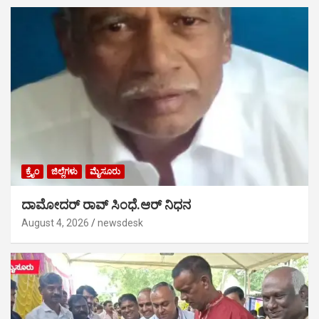
ಕ್ರೈಂ
ಜಿಲ್ಲೆಗಳು
ಮೈಸೂರು
ದಾಮೋದರ್ ರಾವ್ ಸಿಂಧೆ.ಆರ್ ನಿಧನ
August 4, 2026
newsdesk