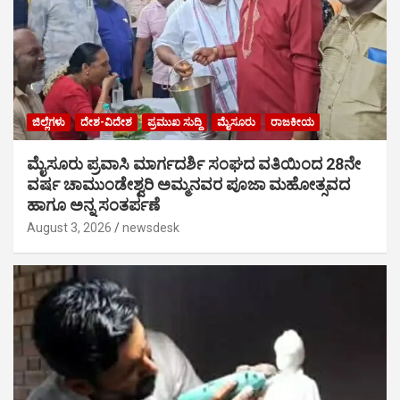
ಜಿಲ್ಲೆಗಳು
ದೇಶ-ವಿದೇಶ
ಪ್ರಮುಖ ಸುದ್ದಿ
ಮೈಸೂರು
ರಾಜಕೀಯ
ಮೈಸೂರು ಪ್ರವಾಸಿ ಮಾರ್ಗದರ್ಶಿ ಸಂಘದ ವತಿಯಿಂದ 28ನೇ
ವರ್ಷ ಚಾಮುಂಡೇಶ್ವರಿ ಅಮ್ಮನವರ ಪೂಜಾ ಮಹೋತ್ಸವದ
ಹಾಗೂ ಅನ್ನ ಸಂತರ್ಪಣೆ
August 3, 2026
newsdesk