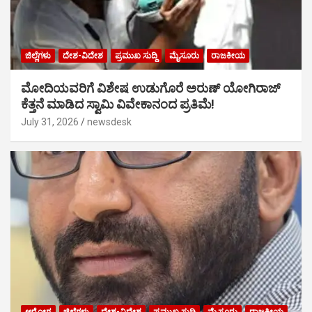
ಜಿಲ್ಲೆಗಳು
ದೇಶ-ವಿದೇಶ
ಪ್ರಮುಖ ಸುದ್ದಿ
ಮೈಸೂರು
ರಾಜಕೀಯ
ಮೋದಿಯವರಿಗೆ ವಿಶೇಷ ಉಡುಗೊರೆ ಅರುಣ್ ಯೋಗಿರಾಜ್
ಕೆತ್ತನೆ ಮಾಡಿದ ಸ್ವಾಮಿ ವಿವೇಕಾನಂದ ಪ್ರತಿಮೆ!
July 31, 2026
newsdesk
ಆರೋಗ್ಯ
ಜಿಲ್ಲೆಗಳು
ದೇಶ-ವಿದೇಶ
ಪ್ರಮುಖ ಸುದ್ದಿ
ಮೈಸೂರು
ರಾಜಕೀಯ