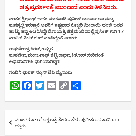
ಚಿತ್ರ ಪ್ರದರ್ಶನಕ್ಕೆ ಮುಂದಾದೆ ಎಂದು ತಿಳಿಸಿದರು.
ನಂತರ ಶ್ರೀನಾಥ್ ಬಾಬು ಮಾತನಾಡಿ ಪುನೀತ್ ಯಾವಾಗಲೂ ನಮ್ಮ
ಮನಸ್ಸಲ್ಲಿ ಇರುತ್ತಾರೆ.ಅವರಿಗೆ ಇಷ್ಟವಾದ ಕೊಬ್ಬರಿ ಮೀಠಾಯಿ ಹಂಚಿ ಜನನ
ಹುಟ್ಟು ಹಬ್ಬ ಆಚರಿಸಿದ್ದೇವೆ.
ಗಾಯತ್ರಿ ಚಿತ್ರಮಂದಿರದಲ್ಲಿ ಪುನೀತ್ ಗಾಗಿ 17
ನಂಬರ್ ಸೀಟ್ ಬುಕ್ ಮಾಡಿದ್ದೇವೆ ಎಂದರು.
ರಾಘವೇಂದ್ರ,ಕಿರಣ್,ಶಷ್ಮುಗ
ಮಹದೇವ,ಮಂಜುನಾಥ್ ಶೆಟ್ಟಿ,ರಾಘವ,ಕಿಶೋರ್ ಸೇರಿದಂತೆ
ಅಭಿಮಾನಿಗಳು ಭಾಗಿಯಾಗಿದ್ದರು
ನಂದಿನಿ ಭಾರತ್ ನ್ಯೂಸ್ ಟಿವಿ ಮೈಸೂರು
W
F
T
E
C
S
h
a
wi
m
o
h
at
ce
tt
ail
py
ar
s
b
er
Li
e
Post
ನಂಜನಗೂಡು ದೊಡ್ಡಜಾತ್ರೆ ತೇರು ಎಳೆದು ಪುನೀತರಾದ ಸಾವಿರಾರು
A
o
n
navigation
ಭಕ್ತರು
p
o
k