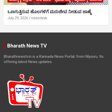
ಒಣಗುತ್ತಿರುವ ಹೊಲಗಳಿಗೆ ಮರುಜೀವ ನೀಡುವ ಜಾಣ್ಮೆ
July 29, 2026
newsdesk
Bharath News TV
Bharathnewstv.in is a Kannada News Portal. from Mysuru. Its
offering latest News updates.