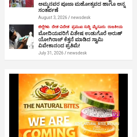
ಅಮ್ಮನವರ ಪೂಜಾ ಮಹೋತ್ಸವದ ಹಾಗೂ ಅನ್ನ
ಸಂತರ್ಪಣೆ
August 3, 2026
newsdesk
ಜಿಲ್ಲೆಗಳು
ದೇಶ-ವಿದೇಶ
ಪ್ರಮುಖ ಸುದ್ದಿ
ಮೈಸೂರು
ರಾಜಕೀಯ
ಮೋದಿಯವರಿಗೆ ವಿಶೇಷ ಉಡುಗೊರೆ ಅರುಣ್
ಯೋಗಿರಾಜ್ ಕೆತ್ತನೆ ಮಾಡಿದ ಸ್ವಾಮಿ
ವಿವೇಕಾನಂದ ಪ್ರತಿಮೆ!
July 31, 2026
newsdesk