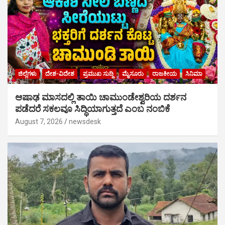
ಜಿಲ್ಲೆಗಳು
ದೇಶ-ವಿದೇಶ
ಪ್ರಮುಖ ಸುದ್ದಿ
ಮೈಸೂರು
ರಾಜಕೀಯ
ಸಿನಿಮಾ
ಆಷಾಢ ಮಾಸದಲ್ಲಿ ತಾಯಿ ಚಾಮುಂಡೇಶ್ವರಿಯ ದರ್ಶನ
ಪಡೆದರೆ ಸಕಲವೂ ಸಿದ್ಧಿಯಾಗುತ್ತದೆ ಎಂಬ ನಂಬಿಕೆ
August 7, 2026
newsdesk