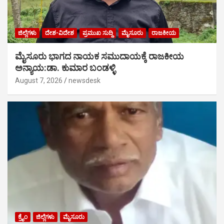
ಜಿಲ್ಲೆಗಳು
ದೇಶ-ವಿದೇಶ
ಪ್ರಮುಖ ಸುದ್ದಿ
ಮೈಸೂರು
ರಾಜಕೀಯ
ಮೈಸೂರು ಭಾಗದ ನಾಯಕ ಸಮುದಾಯಕ್ಕೆ ರಾಜಕೀಯ
ಅನ್ಯಾಯ:ಡಾ. ಕುಮಾರ ಬಂಡಳ್ಳಿ
August 7, 2026
newsdesk
ಕ್ರೈಂ
ಜಿಲ್ಲೆಗಳು
ಮೈಸೂರು