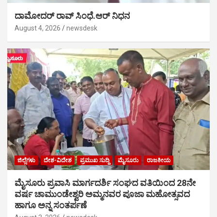
ದಾಮೋದರ್ ರಾವ್ ಸಿಂಧೆ.ಆರ್ ನಿಧನ
August 4, 2026
newsdesk
ಜಿಲ್ಲೆಗಳು
ದೇಶ-ವಿದೇಶ
ಪ್ರಮುಖ ಸುದ್ದಿ
ಮೈಸೂರು
ರಾಜಕೀಯ
ಮೈಸೂರು ಪ್ರವಾಸಿ ಮಾರ್ಗದರ್ಶಿ ಸಂಘದ ವತಿಯಿಂದ 28ನೇ
ವರ್ಷ ಚಾಮುಂಡೇಶ್ವರಿ ಅಮ್ಮನವರ ಪೂಜಾ ಮಹೋತ್ಸವದ
ಹಾಗೂ ಅನ್ನ ಸಂತರ್ಪಣೆ