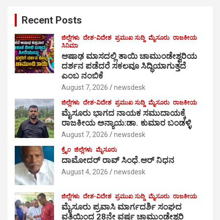
c
Recent Posts
h
ಜಿಲ್ಲೆಗಳು
ದೇಶ-ವಿದೇಶ
ಪ್ರಮುಖ ಸುದ್ದಿ
ಮೈಸೂರು
ರಾಜಕೀಯ
ಸಿನಿಮಾ
ಆಷಾಢ ಮಾಸದಲ್ಲಿ ತಾಯಿ ಚಾಮುಂಡೇಶ್ವರಿಯ
ದರ್ಶನ ಪಡೆದರೆ ಸಕಲವೂ ಸಿದ್ಧಿಯಾಗುತ್ತದೆ
ಎಂಬ ನಂಬಿಕೆ
August 7, 2026
newsdesk
ಜಿಲ್ಲೆಗಳು
ದೇಶ-ವಿದೇಶ
ಪ್ರಮುಖ ಸುದ್ದಿ
ಮೈಸೂರು
ರಾಜಕೀಯ
ಮೈಸೂರು ಭಾಗದ ನಾಯಕ ಸಮುದಾಯಕ್ಕೆ
ರಾಜಕೀಯ ಅನ್ಯಾಯ:ಡಾ. ಕುಮಾರ ಬಂಡಳ್ಳಿ
August 7, 2026
newsdesk
ಕ್ರೈಂ
ಜಿಲ್ಲೆಗಳು
ಮೈಸೂರು
ದಾಮೋದರ್ ರಾವ್ ಸಿಂಧೆ.ಆರ್ ನಿಧನ
August 4, 2026
newsdesk
ಜಿಲ್ಲೆಗಳು
ದೇಶ-ವಿದೇಶ
ಪ್ರಮುಖ ಸುದ್ದಿ
ಮೈಸೂರು
ರಾಜಕೀಯ
ಮೈಸೂರು ಪ್ರವಾಸಿ ಮಾರ್ಗದರ್ಶಿ ಸಂಘದ
ವತಿಯಿಂದ 28ನೇ ವರ್ಷ ಚಾಮುಂಡೇಶ್ವರಿ