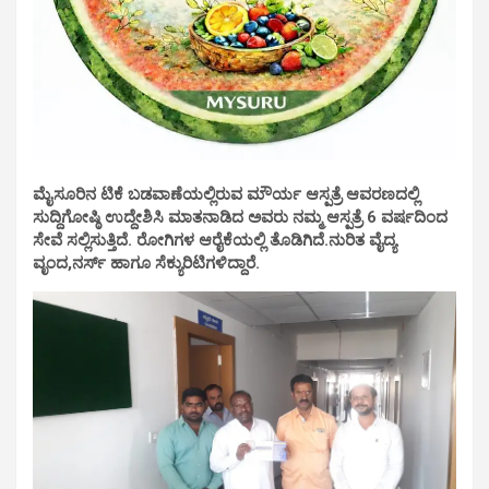
ಮೈಸೂರಿನ ಟಿಕೆ ಬಡವಾಣೆಯಲ್ಲಿರುವ ಮೌರ್ಯ ಆಸ್ಪತ್ರೆ ಆವರಣದಲ್ಲಿ
ಸುದ್ದಿಗೋಷ್ಠಿ ಉದ್ದೇಶಿಸಿ ಮಾತನಾಡಿದ ಅವರು ನಮ್ಮ ಆಸ್ಪತ್ರೆ 6 ವರ್ಷದಿಂದ
ಸೇವೆ ಸಲ್ಲಿಸುತ್ತಿದೆ. ರೋಗಿಗಳ ಆರೈಕೆಯಲ್ಲಿ ತೊಡಿಗಿದೆ.ನುರಿತ ವೈದ್ಯ
ವೃಂದ,ನರ್ಸ್ ಹಾಗೂ ಸೆಕ್ಯುರಿಟಿಗಳಿದ್ದಾರೆ.