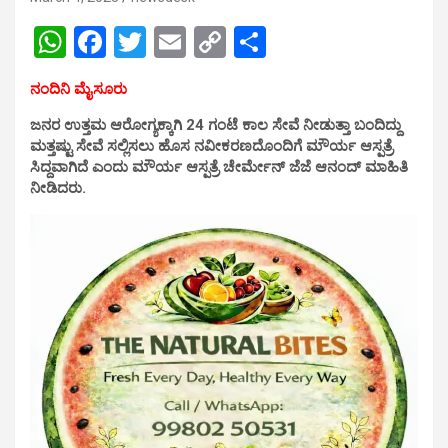
W
F
T
E
C
S
h
a
wi
m
o
h
ನಂದಿನಿ ಮೈಸೂರು
at
ce
tt
ail
py
ar
ಜನರ ಉತ್ತಮ ಆರೋಗ್ಯಕ್ಕಾಗಿ 24 ಗಂಟೆ ಕಾಲ ಸೇವೆ ನೀಡುತ್ತಾ ಬಂದಿದ್ದು
s
b
er
Li
e
ಮತ್ತಷ್ಟು ಸೇವೆ ಸಲ್ಲಿಸಲು ಹೊಸ ನವೀಕರಣದೊಂದಿಗೆ ಮೌರ್ಯ ಆಸ್ಪತ್ರೆ
A
o
n
ಸಿದ್ದವಾಗಿದೆ ಎಂದು ಮೌರ್ಯ ಆಸ್ಪತ್ರೆ ಚೇರ್ಮೇನ್ ಜೆಜೆ ಆನಂದ್ ಮಾಹಿತಿ
ನೀಡಿದರು.
p
o
k
p
k