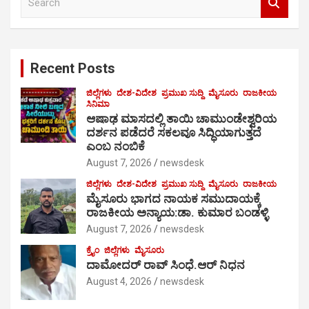
e
a
r
c
Recent Posts
h
ಜಿಲ್ಲೆಗಳು
ದೇಶ-ವಿದೇಶ
ಪ್ರಮುಖ ಸುದ್ದಿ
ಮೈಸೂರು
ರಾಜಕೀಯ
ಸಿನಿಮಾ
ಆಷಾಢ ಮಾಸದಲ್ಲಿ ತಾಯಿ ಚಾಮುಂಡೇಶ್ವರಿಯ
ದರ್ಶನ ಪಡೆದರೆ ಸಕಲವೂ ಸಿದ್ಧಿಯಾಗುತ್ತದೆ
ಎಂಬ ನಂಬಿಕೆ
August 7, 2026
newsdesk
ಜಿಲ್ಲೆಗಳು
ದೇಶ-ವಿದೇಶ
ಪ್ರಮುಖ ಸುದ್ದಿ
ಮೈಸೂರು
ರಾಜಕೀಯ
ಮೈಸೂರು ಭಾಗದ ನಾಯಕ ಸಮುದಾಯಕ್ಕೆ
ರಾಜಕೀಯ ಅನ್ಯಾಯ:ಡಾ. ಕುಮಾರ ಬಂಡಳ್ಳಿ
August 7, 2026
newsdesk
ಕ್ರೈಂ
ಜಿಲ್ಲೆಗಳು
ಮೈಸೂರು
ದಾಮೋದರ್ ರಾವ್ ಸಿಂಧೆ.ಆರ್ ನಿಧನ
August 4, 2026
newsdesk