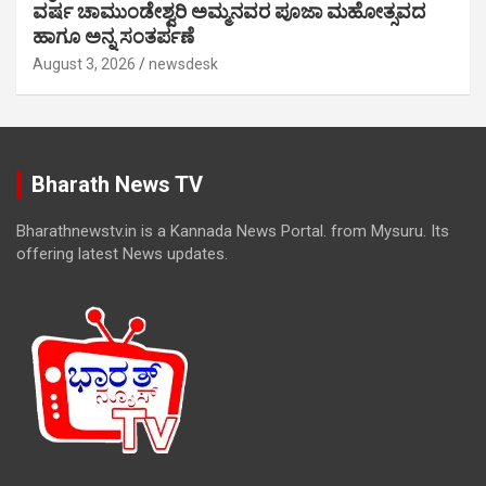
ವರ್ಷ ಚಾಮುಂಡೇಶ್ವರಿ ಅಮ್ಮನವರ ಪೂಜಾ ಮಹೋತ್ಸವದ
ಹಾಗೂ ಅನ್ನ ಸಂತರ್ಪಣೆ
August 3, 2026
newsdesk
Bharath News TV
Bharathnewstv.in is a Kannada News Portal. from Mysuru. Its
offering latest News updates.