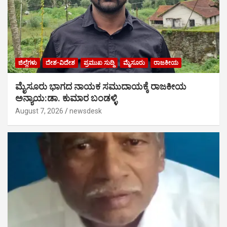
ಜಿಲ್ಲೆಗಳು
ದೇಶ-ವಿದೇಶ
ಪ್ರಮುಖ ಸುದ್ದಿ
ಮೈಸೂರು
ರಾಜಕೀಯ
ಮೈಸೂರು ಭಾಗದ ನಾಯಕ ಸಮುದಾಯಕ್ಕೆ ರಾಜಕೀಯ
ಅನ್ಯಾಯ:ಡಾ. ಕುಮಾರ ಬಂಡಳ್ಳಿ
August 7, 2026
newsdesk