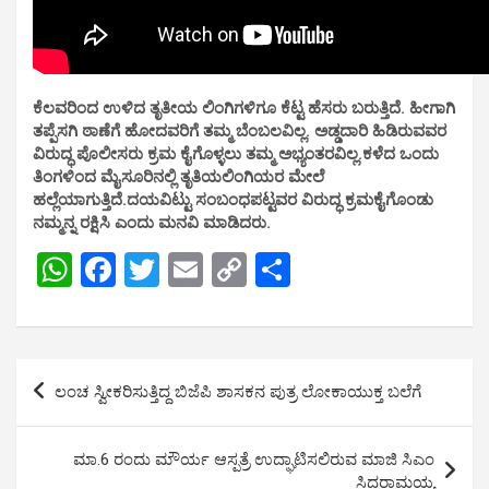
ಕೆಲವರಿಂದ ಉಳಿದ ತೃತೀಯ ಲಿಂಗಿಗಳಿಗೂ ಕೆಟ್ಟ ಹೆಸರು ಬರುತ್ತಿದೆ. ಹೀಗಾಗಿ
ತಪ್ಪೆಸಗಿ ಠಾಣೆಗೆ ಹೋದವರಿಗೆ ತಮ್ಮ ಬೆಂಬಲವಿಲ್ಲ. ಅಡ್ಡದಾರಿ ಹಿಡಿರುವವರ
ವಿರುದ್ಧ ಪೊಲೀಸರು ಕ್ರಮ ಕೈಗೊಳ್ಳಲು ತಮ್ಮ ಅಭ್ಯಂತರವಿಲ್ಲ.ಕಳೆದ ಒಂದು
ತಿಂಗಳಿಂದ ಮೈಸೂರಿನಲ್ಲಿ ತೃತಿಯಲಿಂಗಿಯರ ಮೇಲೆ
ಹಲ್ಲೆಯಾಗುತ್ತಿದೆ.ದಯವಿಟ್ಟು ಸಂಬಂಧಪಟ್ಟವರ ವಿರುದ್ಧ ಕ್ರಮಕೈಗೊಂಡು
ನಮ್ಮನ್ನ ರಕ್ಷಿಸಿ ಎಂದು ಮನವಿ ಮಾಡಿದರು.
W
F
T
E
C
S
h
a
wi
m
o
h
at
ce
tt
ail
py
ar
s
b
er
Li
e
Post
ಲಂಚ ಸ್ವೀಕರಿಸುತ್ತಿದ್ದ ಬಿಜೆಪಿ ಶಾಸಕನ ಪುತ್ರ ಲೋಕಾಯುಕ್ತ ಬಲೆಗೆ
A
o
n
navigation
p
o
k
ಮಾ.6 ರಂದು ಮೌರ್ಯ ಆಸ್ಪತ್ರೆ ಉದ್ಘಾಟಿಸಲಿರುವ ಮಾಜಿ ಸಿಎಂ
p
k
ಸಿದ್ದರಾಮಯ್ಯ