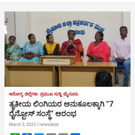
ಆರೋಗ್ಯ
ಜಿಲ್ಲೆಗಳು
ಪ್ರಮುಖ ಸುದ್ದಿ
ಮೈಸೂರು
ತೃತೀಯ ಲಿಂಗಿಯರ ಅನುಕೂಲಕ್ಕಾಗಿ “7
ರೈನ್ಬೋಸ್ ಸಂಸ್ಥೆ” ಆರಂಭ
March 3, 2023
newsdesk