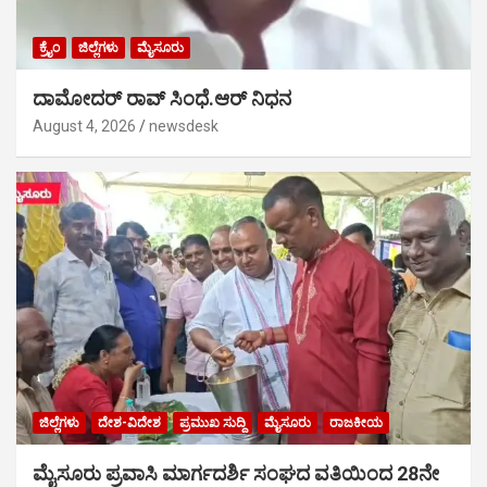
ಕ್ರೈಂ
ಜಿಲ್ಲೆಗಳು
ಮೈಸೂರು
ದಾಮೋದರ್ ರಾವ್ ಸಿಂಧೆ.ಆರ್ ನಿಧನ
August 4, 2026
newsdesk
ಜಿಲ್ಲೆಗಳು
ದೇಶ-ವಿದೇಶ
ಪ್ರಮುಖ ಸುದ್ದಿ
ಮೈಸೂರು
ರಾಜಕೀಯ
ಮೈಸೂರು ಪ್ರವಾಸಿ ಮಾರ್ಗದರ್ಶಿ ಸಂಘದ ವತಿಯಿಂದ 28ನೇ