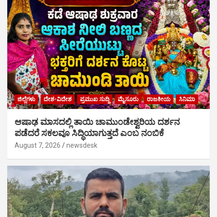
ಜಿಲ್ಲೆಗಳು
ದೇಶ-ವಿದೇಶ
ಪ್ರಮುಖ ಸುದ್ದಿ
ಮೈಸೂರು
ರಾಜಕೀಯ
ಸಿನಿಮಾ
ಆಷಾಢ ಮಾಸದಲ್ಲಿ ತಾಯಿ ಚಾಮುಂಡೇಶ್ವರಿಯ ದರ್ಶನ
ಪಡೆದರೆ ಸಕಲವೂ ಸಿದ್ಧಿಯಾಗುತ್ತದೆ ಎಂಬ ನಂಬಿಕೆ
August 7, 2026
newsdesk