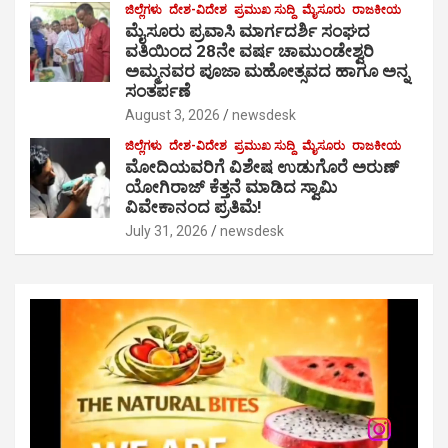
ಜಿಲ್ಲೆಗಳು
ದೇಶ-ವಿದೇಶ
ಪ್ರಮುಖ ಸುದ್ದಿ
ಮೈಸೂರು
ರಾಜಕೀಯ
ಮೈಸೂರು ಪ್ರವಾಸಿ ಮಾರ್ಗದರ್ಶಿ ಸಂಘದ
ವತಿಯಿಂದ 28ನೇ ವರ್ಷ ಚಾಮುಂಡೇಶ್ವರಿ
ಅಮ್ಮನವರ ಪೂಜಾ ಮಹೋತ್ಸವದ ಹಾಗೂ ಅನ್ನ
ಸಂತರ್ಪಣೆ
August 3, 2026
newsdesk
ಜಿಲ್ಲೆಗಳು
ದೇಶ-ವಿದೇಶ
ಪ್ರಮುಖ ಸುದ್ದಿ
ಮೈಸೂರು
ರಾಜಕೀಯ
ಮೋದಿಯವರಿಗೆ ವಿಶೇಷ ಉಡುಗೊರೆ ಅರುಣ್
ಯೋಗಿರಾಜ್ ಕೆತ್ತನೆ ಮಾಡಿದ ಸ್ವಾಮಿ
ವಿವೇಕಾನಂದ ಪ್ರತಿಮೆ!
July 31, 2026
newsdesk