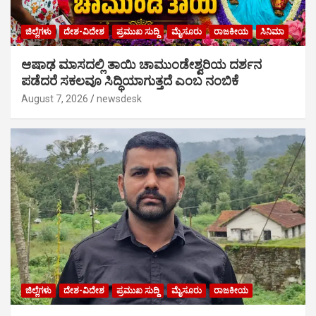
ಜಿಲ್ಲೆಗಳು
ದೇಶ-ವಿದೇಶ
ಪ್ರಮುಖ ಸುದ್ದಿ
ಮೈಸೂರು
ರಾಜಕೀಯ
ಸಿನಿಮಾ
ಆಷಾಢ ಮಾಸದಲ್ಲಿ ತಾಯಿ ಚಾಮುಂಡೇಶ್ವರಿಯ ದರ್ಶನ
ಪಡೆದರೆ ಸಕಲವೂ ಸಿದ್ಧಿಯಾಗುತ್ತದೆ ಎಂಬ ನಂಬಿಕೆ
August 7, 2026
newsdesk
ಜಿಲ್ಲೆಗಳು
ದೇಶ-ವಿದೇಶ
ಪ್ರಮುಖ ಸುದ್ದಿ
ಮೈಸೂರು
ರಾಜಕೀಯ