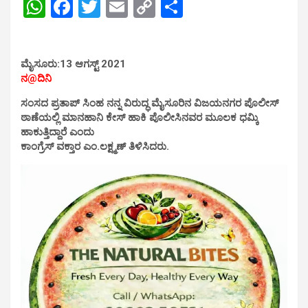
W
F
T
E
C
S
h
a
wi
m
o
h
at
ce
tt
ail
py
ar
ಮೈಸೂರು:13 ಆಗಸ್ಟ್ 2021
s
b
er
Li
e
ನ@ದಿನಿ
A
o
n
ಸಂಸದ ಪ್ರತಾಪ್ ಸಿಂಹ ನನ್ನ ವಿರುದ್ಧ ಮೈಸೂರಿನ ವಿಜಯನಗರ ಪೊಲೀಸ್
p
o
k
ಠಾಣೆಯಲ್ಲಿ ಮಾನಹಾನಿ ಕೇಸ್ ಹಾಕಿ ಪೊಲೀಸಿನವರ ಮೂಲಕ ಧಮ್ಕಿ
ಹಾಕುತ್ತಿದ್ದಾರೆ ಎಂದು
p
k
ಕಾಂಗ್ರೆಸ್ ವಕ್ತಾರ ಎಂ.ಲಕ್ಷ್ಮಣ್ ತಿಳಿಸಿದರು.