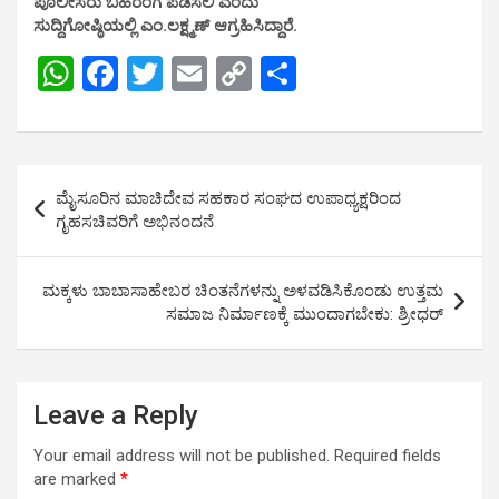
ಪೊಲೀಸರು ಬಹಿರಂಗ ಪಡಿಸಲಿ ಎಂದು
ಸುದ್ದಿಗೋಷ್ಠಿಯಲ್ಲಿ ಎಂ.ಲಕ್ಷ್ಮಣ್ ಆಗ್ರಹಿಸಿದ್ದಾರೆ.
W
F
T
E
C
S
h
a
wi
m
o
h
at
ce
tt
ail
py
ar
s
b
er
Li
e
Post
ಮೈಸೂರಿನ ಮಾಚಿದೇವ ಸಹಕಾರ ಸಂಘದ ಉಪಾಧ್ಯಕ್ಷರಿಂದ
A
o
n
navigation
ಗೃಹಸಚಿವರಿಗೆ ಅಭಿನಂದನೆ
p
o
k
p
k
ಮಕ್ಕಳು ಬಾಬಾಸಾಹೇಬರ ಚಿಂತನೆಗಳನ್ನು ಅಳವಡಿಸಿಕೊಂಡು ಉತ್ತಮ
ಸಮಾಜ ನಿರ್ಮಾಣಕ್ಕೆ ಮುಂದಾಗಬೇಕು: ಶ್ರೀಧರ್
Leave a Reply
Your email address will not be published.
Required fields
are marked
*