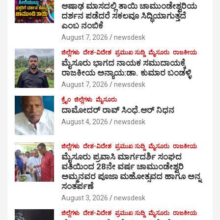
ಆಷಾಢ ಮಾಸದಲ್ಲಿ ತಾಯಿ ಚಾಮುಂಡೇಶ್ವರಿಯ
ದರ್ಶನ ಪಡೆದರೆ ಸಕಲವೂ ಸಿದ್ಧಿಯಾಗುತ್ತದೆ
ಎಂಬ ನಂಬಿಕೆ
August 7, 2026
newsdesk
ಜಿಲ್ಲೆಗಳು
ದೇಶ-ವಿದೇಶ
ಪ್ರಮುಖ ಸುದ್ದಿ
ಮೈಸೂರು
ರಾಜಕೀಯ
ಮೈಸೂರು ಭಾಗದ ನಾಯಕ ಸಮುದಾಯಕ್ಕೆ
ರಾಜಕೀಯ ಅನ್ಯಾಯ:ಡಾ. ಕುಮಾರ ಬಂಡಳ್ಳಿ
August 7, 2026
newsdesk
ಕ್ರೈಂ
ಜಿಲ್ಲೆಗಳು
ಮೈಸೂರು
ದಾಮೋದರ್ ರಾವ್ ಸಿಂಧೆ.ಆರ್ ನಿಧನ
August 4, 2026
newsdesk
ಜಿಲ್ಲೆಗಳು
ದೇಶ-ವಿದೇಶ
ಪ್ರಮುಖ ಸುದ್ದಿ
ಮೈಸೂರು
ರಾಜಕೀಯ
ಮೈಸೂರು ಪ್ರವಾಸಿ ಮಾರ್ಗದರ್ಶಿ ಸಂಘದ
ವತಿಯಿಂದ 28ನೇ ವರ್ಷ ಚಾಮುಂಡೇಶ್ವರಿ
ಅಮ್ಮನವರ ಪೂಜಾ ಮಹೋತ್ಸವದ ಹಾಗೂ ಅನ್ನ
ಸಂತರ್ಪಣೆ
August 3, 2026
newsdesk
ಜಿಲ್ಲೆಗಳು
ದೇಶ-ವಿದೇಶ
ಪ್ರಮುಖ ಸುದ್ದಿ
ಮೈಸೂರು
ರಾಜಕೀಯ