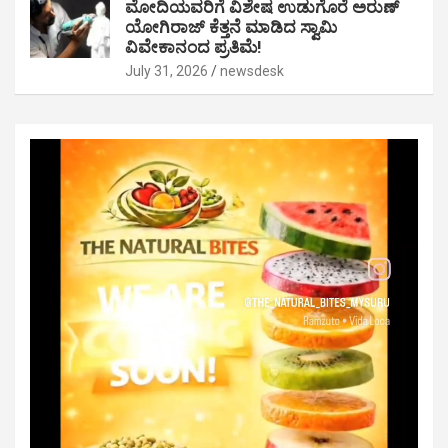
ಮೋದಿಯವರಿಗೆ ವಿಶೇಷ ಉಡುಗೊರೆ ಅರುಣ್
ಯೋಗಿರಾಜ್ ಕೆತ್ತನೆ ಮಾಡಿದ ಸ್ವಾಮಿ
ವಿವೇಕಾನಂದ ಪ್ರತಿಮೆ!
July 31, 2026
newsdesk