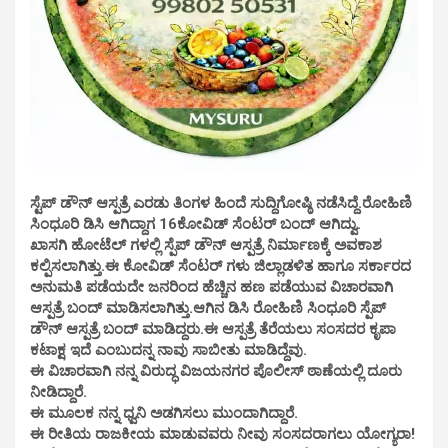
ಸ್ಟೆಪ್ ಡೌನ್ ಆಸ್ಪತ್ರೆ ಎರಡು ತಿಂಗಳ ಹಿಂದೆ ಸುದ್ದಿಗೋಷ್ಠಿ ನಡೆಸಿದ್ದೆ.ರೋಹಿಣಿ
ಸಿಂಧೂರಿ ಡಿಸಿ ಆಗಿದ್ದಾಗ 16ಕೋವಿಡ್ ಸೆಂಟರ್ ಬಂದ್ ಆಗಿದ್ವು.
ಖಾಸಗಿ ಹೋಟೆಲ್ ಗಳಲ್ಲಿ ಸ್ಪೆಪ್ ಡೌನ್ ಆಸ್ಪತ್ರೆ ನಿರ್ಮಾಣಕ್ಕೆ ಅವಕಾಶ
ಕಲ್ಪಿಸಲಾಗಿತ್ತು.ಈ ಕೋವಿಡ್ ಸೆಂಟರ್ ಗಳು ಜಿಲ್ಲಾಡಳಿತ ಹಾಗೂ ಸರ್ಕಾರದ
ಅನುಮತಿ ಪಡೆಯದೇ ಜನರಿಂದ ಹೆಚ್ಚಿನ ಹಣ ಪಡೆಯುವ ವಿಚಾರವಾಗಿ
ಆಸ್ಪತ್ರೆ ಬಂದ್ ಮಾಡಿಸಲಾಗಿತ್ತು.ಆಗಿನ ಡಿಸಿ ರೋಹಿಣಿ ಸಿಂಧೂರಿ ಸ್ಪೆಪ್
ಡೌನ್ ಆಸ್ಪತ್ರೆ ಬಂದ್ ಮಾಡಿದ್ದರು.ಈ ಆಸ್ಪತ್ರೆ ತೆರೆಯಲು ಸಂಸದರ ಕೃಪಾ
ಕಟಾಕ್ಷ ಇದೆ ಎಂಬುದನ್ನ ನಾವು ಸಾಬೀತು ಮಾಡಿದ್ದೆವು.
ಈ ವಿಚಾರವಾಗಿ ನನ್ನ ವಿರುದ್ಧ ವಿಜಯನಗರ ಪೊಲೀಸ್ ಠಾಣೆಯಲ್ಲಿ ದೂರು
ನೀಡಿದ್ದಾರೆ.
ಈ ಮೂಲಕ ನನ್ನ ಧ್ವನಿ ಅಡಗಿಸಲು ಮುಂದಾಗಿದ್ದಾರೆ.
ಈ ರೀತಿಯ ರಾಜಕೀಯ ಮಾಡುವವರು ನೀವು ಸಂಸದರಾಗಲು ಯೋಗ್ಯರಾ!