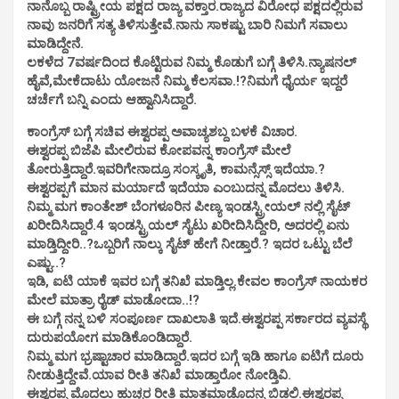
ನಾನೊಬ್ಬ ರಾಷ್ಟ್ರೀಯ ಪಕ್ಷದ ರಾಜ್ಯ ವಕ್ತಾರ.ರಾಜ್ಯದ ವಿರೋಧ ಪಕ್ಷದಲ್ಲಿರುವ
ನಾವು ಜನರಿಗೆ ಸತ್ಯ ತಿಳಿಸುತ್ತೇವೆ.ನಾನು ಸಾಕಷ್ಟು ಬಾರಿ ನಿಮಗೆ ಸವಾಲು
ಮಾಡಿದ್ದೇನೆ.
ಲಕಳೆದ 7ವರ್ಷದಿಂದ ಕೊಟ್ಟಿರುವ ನಿಮ್ಮ ಕೊಡುಗೆ ಬಗ್ಗೆ ತಿಳಿಸಿ.ನ್ಯಾಷನಲ್
ಹೈವೆ,ಮೇಕೆದಾಟು ಯೋಜನೆ ನಿಮ್ಮ ಕೆಲಸವಾ.!?ನಿಮಗೆ ಧೈರ್ಯ ಇದ್ದರೆ
ಚರ್ಚೆಗೆ ಬನ್ನಿ ಎಂದು ಆಹ್ವಾನಿಸಿದ್ದಾರೆ.
ಕಾಂಗ್ರೆಸ್ ಬಗ್ಗೆ ಸಚಿವ ಈಶ್ವರಪ್ಪ ಅವಾಚ್ಯಶಬ್ದ ಬಳಕೆ ವಿಚಾರ.
ಈಶ್ವರಪ್ಪ ಬಿಜೆಪಿ ಮೇಲಿರುವ ಕೋಪವನ್ನ ಕಾಂಗ್ರೆಸ್ ಮೇಲೆ
ತೋರುತ್ತಿದ್ದಾರೆ.ಇವರಿಗೇನಾದ್ರೂ ಸಂಸ್ಕೃತಿ, ಕಾಮನ್ಸೆಸ್ಸ್ ಇದೆಯಾ.?
ಈಶ್ವರಪ್ಪಗೆ ಮಾನ ಮರ್ಯಾದೆ ಇದೆಯಾ ಎಂಬುದನ್ನ ಮೊದಲು ತಿಳಿಸಿ.
ನಿಮ್ಮ ಮಗ ಕಾಂತೇಶ್ ಬೆಂಗಳೂರಿನ ಪೀಣ್ಯ ಇಂಡಸ್ಟ್ರೀಯಲ್ ನಲ್ಲಿ ಸೈಟ್
ಖರೀದಿಸಿದ್ದಾರೆ.4 ಇಂಡಸ್ಟ್ರಿಯಲ್ ಸೈಟು ಖರೀದಿಸಿದ್ದೀರಿ, ಅದರಲ್ಲಿ ಏನು
ಮಾಡ್ತಿದ್ದೀರಿ..?ಒಬ್ಬರಿಗೆ ನಾಲ್ಕು ಸೈಟ್ ಹೇಗೆ ನೀಡ್ತಾರೆ.? ಇದರ ಒಟ್ಟು ಬೆಲೆ
ಎಷ್ಟು..?
ಇಡಿ, ಐಟಿ ಯಾಕೆ ಇವರ ಬಗ್ಗೆ ತನಿಖೆ ಮಾಡ್ತಿಲ್ಲ.ಕೇವಲ ಕಾಂಗ್ರೆಸ್ ನಾಯಕರ
ಮೇಲೆ ಮಾತ್ರಾ ರೈಡ್ ಮಾಡೋದಾ..!?
ಈ ಬಗ್ಗೆ ನನ್ನ ಬಳಿ ಸಂಪೂರ್ಣ ದಾಖಲಾತಿ ಇದೆ.ಈಶ್ವರಪ್ಪ ಸರ್ಕಾರದ ವ್ಯವಸ್ಥೆ
ದುರುಪಯೋಗ ಮಾಡಿಕೊಂಡಿದ್ದಾರೆ.
ನಿಮ್ಮ ಮಗ ಭ್ರಷ್ಟಾಚಾರ ಮಾಡಿದ್ದಾರೆ.ಇದರ ಬಗ್ಗೆ ಇಡಿ ಹಾಗೂ ಐಟಿಗೆ ದೂರು
ನೀಡುತ್ತಿದ್ದೇವೆ.ಯಾವ ರೀತಿ ತನಿಖೆ ಮಾಡ್ತಾರೋ ನೋಡ್ತಿವಿ.
ಈಶ್ವರಪ್ಪ ಮೊದಲು ಹುಚ್ಚರ ರೀತಿ ಮಾತಮಾಡೊದನ್ನ ಬಿಡಲಿ.ಈಶ್ವರಪ್ಪ