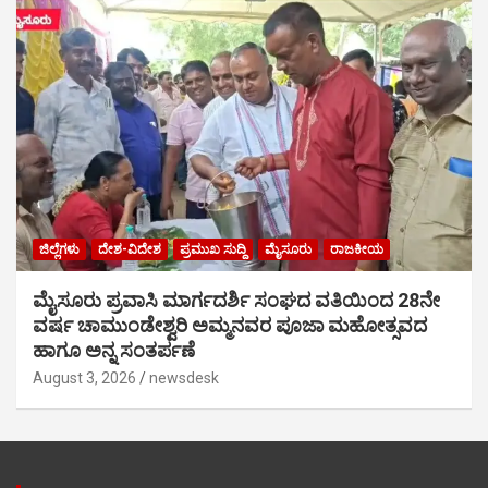
ಜಿಲ್ಲೆಗಳು
ದೇಶ-ವಿದೇಶ
ಪ್ರಮುಖ ಸುದ್ದಿ
ಮೈಸೂರು
ರಾಜಕೀಯ
ಮೈಸೂರು ಪ್ರವಾಸಿ ಮಾರ್ಗದರ್ಶಿ ಸಂಘದ ವತಿಯಿಂದ 28ನೇ
ವರ್ಷ ಚಾಮುಂಡೇಶ್ವರಿ ಅಮ್ಮನವರ ಪೂಜಾ ಮಹೋತ್ಸವದ
ಹಾಗೂ ಅನ್ನ ಸಂತರ್ಪಣೆ
August 3, 2026
newsdesk