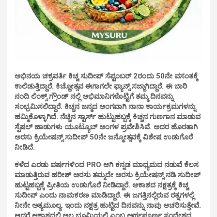
ಅಭಿನಯ ಚಕ್ರವರ್ತಿ ಕಿಚ್ಚ ಸುದೀಪ್ ಸೆಪ್ಟಂಬರ್ 2ರಂದು 50ನೇ ವಸಂತಕ್ಕೆ
ಕಾಲಿಡುತ್ತಿದ್ದಾರೆ. ಕಿಚ್ಚೋತ್ಸವ ಈಗಾಗಲೇ ಫ್ಯಾನ್ಸ್ ಸಜ್ಜಾಗಿದ್ದಾರೆ. ಈ ಬಾರಿ
ನಂದಿ ಲಿಂಕ್ಸ್ ಗ್ರೌಂಡ್ ನಲ್ಲಿ ಅಭಿಮಾನಿಗಳೊಟ್ಟಿಗೆ ತಮ್ಮ ದಿನವನ್ನು
ಸಂಭ್ರಮಿಸಲಿದ್ದಾರೆ. ಕಿಚ್ಚನ ಜನ್ಮದ ಅಂಗವಾಗಿ ನಾನಾ ಕಾರ್ಯಕ್ರಮಗಳನ್ನು
ಹಮ್ಮಿಕೊಳ್ಳಾಗಿದೆ. ನೆಚ್ಚಿನ ಸ್ಟಾರ್ಸ್ ಹುಟ್ಟುಹಬ್ಬಕ್ಕೆ ಕಿಚ್ಚನ ಗುಣಗಾನ ಮಾಡುವ
ಸ್ಪೆಷಲ್ ಹಾಡುಗಳು ಯೂಟ್ಯೂಬ್ ಅಂಗಳ ಪ್ರವೇಶಿಸಿವೆ. ಅದರ ಹೊರತಾಗಿ
ಅರಸು ಕ್ರಿಯೇಷನ್ಸ್ ಸುದೀಪ್ 50ನೇ ಜನ್ಮೋತ್ಸವಕ್ಕೆ ವಿಶೇಷ ಉಡುಗೊರೆ
ನೀಡಿದೆ.
ಕಳೆದ ಎರಡು ವರ್ಷಗಳಿಂದ PRO ಆಗಿ ಕನ್ನಡ ಮಾಧ್ಯಮದ ನಡುವೆ ಕೆಲಸ
ಮಾಡುತ್ತಿರುವ ಹರೀಶ್ ಅರಸು ತಮ್ಮದೇ ಅರಸು ಕ್ರಿಯೇಷನ್ಸ್ ನಡಿ ಸುದೀಪ್
ಹುಟ್ಟಹಬ್ಬಕ್ಕೆ ಪ್ರೀತಿಯ ಉಡುಗೊರೆ ನೀಡಿದ್ದಾರೆ. ಆಕಾಶದ ನಕ್ಷತ್ರಕ್ಕೆ ಕಿಚ್ಚ
ಸುದೀಪ್ ಎಂದು ನಾಮಕರಣ ಮಾಡಿದ್ದಾರೆ. ಈ ಜಗತ್ತಿನಲ್ಲಿರುವ ರತ್ನಗಳಲ್ಲಿ
ನೀನೇ ಅತ್ಯಮೂಲ್ಯ. ಇಂದು ನಕ್ಷತ್ರ ಹುಟ್ಟಿದ ದಿನವನ್ನು ನಾವು ಆಚರಿಸುತ್ತೇವೆ.
ಆದರೆ ಆಕಾಶದಲ್ಲಿ ಅಲ್ಲ ಭೂಮಿಯಲ್ಲಿ ಎಂಬ ಅರ್ಥಪೂರ್ಣ ಸಂದೇಶದ