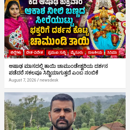
ಜಿಲ್ಲೆಗಳು
ದೇಶ-ವಿದೇಶ
ಪ್ರಮುಖ ಸುದ್ದಿ
ಮೈಸೂರು
ರಾಜಕೀಯ
ಸಿನಿಮಾ
ಆಷಾಢ ಮಾಸದಲ್ಲಿ ತಾಯಿ ಚಾಮುಂಡೇಶ್ವರಿಯ ದರ್ಶನ
ಪಡೆದರೆ ಸಕಲವೂ ಸಿದ್ಧಿಯಾಗುತ್ತದೆ ಎಂಬ ನಂಬಿಕೆ
August 7, 2026
newsdesk