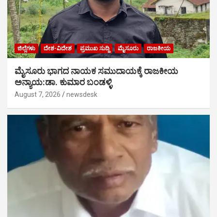
ಜಿಲ್ಲೆಗಳು
ದೇಶ-ವಿದೇಶ
ಪ್ರಮುಖ ಸುದ್ದಿ
ಮೈಸೂರು
ರಾಜಕೀಯ
ಮೈಸೂರು ಭಾಗದ ನಾಯಕ ಸಮುದಾಯಕ್ಕೆ ರಾಜಕೀಯ
ಅನ್ಯಾಯ:ಡಾ. ಕುಮಾರ ಬಂಡಳ್ಳಿ
August 7, 2026
newsdesk