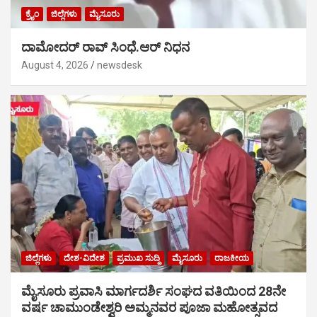
ಕ್ರೈಂ
ಜಿಲ್ಲೆಗಳು
ಮೈಸೂರು
ದಾಮೋದರ್ ರಾವ್ ಸಿಂಧೆ.ಆರ್ ನಿಧನ
August 4, 2026
newsdesk
ಜಿಲ್ಲೆಗಳು
ದೇಶ-ವಿದೇಶ
ಪ್ರಮುಖ ಸುದ್ದಿ
ಮೈಸೂರು
ರಾಜಕೀಯ
ಮೈಸೂರು ಪ್ರವಾಸಿ ಮಾರ್ಗದರ್ಶಿ ಸಂಘದ ವತಿಯಿಂದ 28ನೇ
ವರ್ಷ ಚಾಮುಂಡೇಶ್ವರಿ ಅಮ್ಮನವರ ಪೂಜಾ ಮಹೋತ್ಸವದ