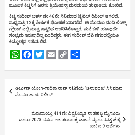
ಮೂಲಕ ಕಿಚ್ಚನಿಗೆ ಅರಸು ಕ್ರಿಯೇಷನ್ಸ್ ಮನದುಂಬಿ ಶುಭಾಶಯ ಕೋರಿದೆ.
ಕಿಚ್ಚ ಸುದೀಪ್ ಬರ್ತ್ ಡೇ 46ನೇ ಸಿನಿಮಾದ ಟೈಟಲ್ ರಿವೀಲ್ ಆಗಲಿದೆ.
ಮಧ್ಯರಾತ್ರಿ 12ಕ್ಕೆ ಶೀರ್ಷಿಕೆ ಘೋಷಣೆಯಾಗಲಿದೆ. ಈ ಮೊದಲು ನಂದಿ ಲಿಂಕ್ಸ್
ಗ್ರೌಂಡ್ ನಲ್ಲಿ ಮಾತ್ರ ಜನ್ಮದಿನ ಆಚರಿಸಿಕೊಳ್ತಾರೆ. ಮನೆ ಬಳಿ ಯಾವುದೇ
ಸಂಭ್ರಮ ಇರುವುದಿಲ್ಲ ಎಂದಿದ್ದರು. ಈಗ ಸುದೀಪ್ ಜೆಪಿ ನಗರದಲ್ಲಿಯೂ
ಕಿಚ್ಚೋತ್ಸವ ನಡೆಯಲಿದೆ.
W
F
T
E
C
S
h
a
wi
m
o
h
at
ce
tt
ail
py
ar
s
b
er
Li
e
Post
ಅರ್ಜುನ್ ಯೋಗಿ-ಸಾರಿಕಾ ರಾವ್ ನಟನೆಯ ‘ಅನಾವರಣ’ ಸಿನಿಮಾದ
A
o
n
navigation
ಮೊದಲ ಹಾಡು ರಿಲೀಸ್
p
o
k
p
k
ಶುರುವಾಯ್ತು 414 ನೇ ವಿಶ್ವವಿಖ್ಯಾತ ನಾಡಹಬ್ಬ ಮೈಸೂರು
ದಸರಾ-2023 ದಸರಾ ಗಜ ಪಯಣಕ್ಕೆ ಚಾಲನೆ ಮೈಸೂರಿನತ್ತ ಹೆಜ್ಜೆ
ಹಾಕಿದ 9 ಆನೆಗಳು