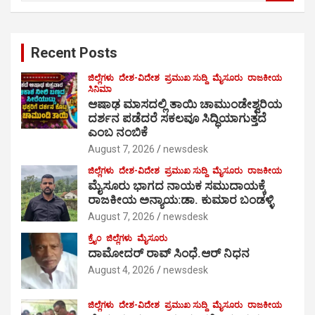
a
r
c
Recent Posts
h
ಜಿಲ್ಲೆಗಳು
ದೇಶ-ವಿದೇಶ
ಪ್ರಮುಖ ಸುದ್ದಿ
ಮೈಸೂರು
ರಾಜಕೀಯ
ಸಿನಿಮಾ
ಆಷಾಢ ಮಾಸದಲ್ಲಿ ತಾಯಿ ಚಾಮುಂಡೇಶ್ವರಿಯ
ದರ್ಶನ ಪಡೆದರೆ ಸಕಲವೂ ಸಿದ್ಧಿಯಾಗುತ್ತದೆ
ಎಂಬ ನಂಬಿಕೆ
August 7, 2026
newsdesk
ಜಿಲ್ಲೆಗಳು
ದೇಶ-ವಿದೇಶ
ಪ್ರಮುಖ ಸುದ್ದಿ
ಮೈಸೂರು
ರಾಜಕೀಯ
ಮೈಸೂರು ಭಾಗದ ನಾಯಕ ಸಮುದಾಯಕ್ಕೆ
ರಾಜಕೀಯ ಅನ್ಯಾಯ:ಡಾ. ಕುಮಾರ ಬಂಡಳ್ಳಿ
August 7, 2026
newsdesk
ಕ್ರೈಂ
ಜಿಲ್ಲೆಗಳು
ಮೈಸೂರು
ದಾಮೋದರ್ ರಾವ್ ಸಿಂಧೆ.ಆರ್ ನಿಧನ
August 4, 2026
newsdesk
ಜಿಲ್ಲೆಗಳು
ದೇಶ-ವಿದೇಶ
ಪ್ರಮುಖ ಸುದ್ದಿ
ಮೈಸೂರು
ರಾಜಕೀಯ