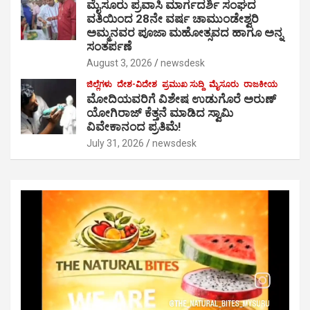
ಮೈಸೂರು ಪ್ರವಾಸಿ ಮಾರ್ಗದರ್ಶಿ ಸಂಘದ
ವತಿಯಿಂದ 28ನೇ ವರ್ಷ ಚಾಮುಂಡೇಶ್ವರಿ
ಅಮ್ಮನವರ ಪೂಜಾ ಮಹೋತ್ಸವದ ಹಾಗೂ ಅನ್ನ
ಸಂತರ್ಪಣೆ
August 3, 2026
newsdesk
ಜಿಲ್ಲೆಗಳು
ದೇಶ-ವಿದೇಶ
ಪ್ರಮುಖ ಸುದ್ದಿ
ಮೈಸೂರು
ರಾಜಕೀಯ
ಮೋದಿಯವರಿಗೆ ವಿಶೇಷ ಉಡುಗೊರೆ ಅರುಣ್
ಯೋಗಿರಾಜ್ ಕೆತ್ತನೆ ಮಾಡಿದ ಸ್ವಾಮಿ
ವಿವೇಕಾನಂದ ಪ್ರತಿಮೆ!
July 31, 2026
newsdesk