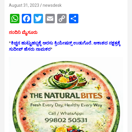
August 31, 2023
newsdesk
W
F
T
E
C
S
h
a
wi
m
o
h
ನಂದಿನಿ ಮೈಸೂರು
at
ce
tt
ail
py
ar
*
ಕಿಚ್ಚನ ಹುಟ್ಟುಹಬ್ಬಕ್ಕೆ ಅರಸು ಕ್ರಿಯೇಷನ್ಸ್ ಉಡುಗೊರೆ..ಆಕಾಶದ ನಕ್ಷತ್ರಕ್ಕೆ
s
b
er
Li
e
ಸುದೀಪ್ ಹೆಸರು ನಾಮಕರ
*
A
o
n
p
o
k
p
k