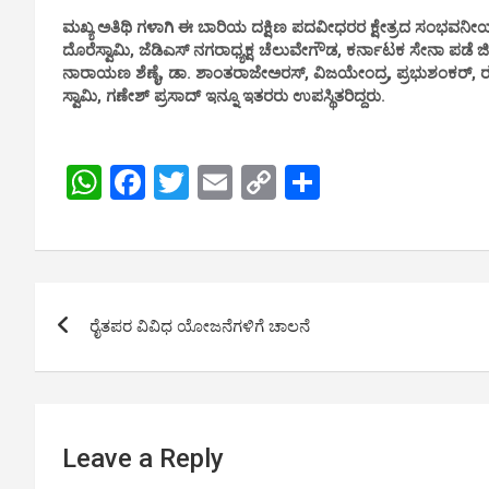
ಮಖ್ಯ ಅತಿಥಿ ಗಳಾಗಿ ಈ ಬಾರಿಯ ದಕ್ಷಿಣ ಪದವೀಧರರ ಕ್ಷೇತ್ರದ ಸಂಭವನೀಯ
ದೊರೆಸ್ವಾಮಿ, ಜೆಡಿಎಸ್ ನಗರಾಧ್ಯಕ್ಷ ಚೆಲುವೇಗೌಡ, ಕರ್ನಾಟಕ ಸೇನಾ ಪಡೆ ಜಿ
ನಾರಾಯಣ ಶೆಣೈ, ಡಾ. ಶಾಂತರಾಜೇಅರಸ್, ವಿಜಯೇಂದ್ರ, ಪ್ರಭುಶಂಕರ್,
ಸ್ವಾಮಿ, ಗಣೇಶ್ ಪ್ರಸಾದ್ ಇನ್ನೂ ಇತರರು ಉಪಸ್ಥಿತರಿದ್ದರು.
W
F
T
E
C
S
h
a
wi
m
o
h
at
ce
tt
ail
py
ar
s
b
er
Li
e
Post
A
o
n
ರೈತಪರ ವಿವಿಧ ಯೋಜನೆಗಳಿಗೆ ಚಾಲನೆ
navigation
p
o
k
p
k
Leave a Reply