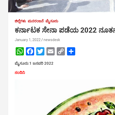
ಜಿಲ್ಲೆಗಳು
ಮನರಂಜನೆ
ಮೈಸೂರು
ಕರ್ನಾಟಕ ಸೇನಾ ಪಡೆಯ 2022 ನೂತನ ಕ
January 1, 2022
newsdesk
W
F
T
E
C
S
h
a
wi
m
o
h
ಮೈಸೂರು:1 ಜನವರಿ 2022
at
ce
tt
ail
py
ar
ನಂದಿನಿ
s
b
er
Li
e
A
o
n
p
o
k
p
k