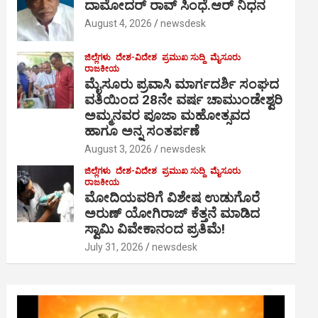
ದಾಮೋದರ್ ರಾವ್ ಸಿಂಧೆ.ಆರ್ ನಿಧನ
August 4, 2026
newsdesk
ಜಿಲ್ಲೆಗಳು
ದೇಶ-ವಿದೇಶ
ಪ್ರಮುಖ ಸುದ್ದಿ
ಮೈಸೂರು
ರಾಜಕೀಯ
ಮೈಸೂರು ಪ್ರವಾಸಿ ಮಾರ್ಗದರ್ಶಿ ಸಂಘದ
ವತಿಯಿಂದ 28ನೇ ವರ್ಷ ಚಾಮುಂಡೇಶ್ವರಿ
ಅಮ್ಮನವರ ಪೂಜಾ ಮಹೋತ್ಸವದ
ಹಾಗೂ ಅನ್ನ ಸಂತರ್ಪಣೆ
August 3, 2026
newsdesk
ಜಿಲ್ಲೆಗಳು
ದೇಶ-ವಿದೇಶ
ಪ್ರಮುಖ ಸುದ್ದಿ
ಮೈಸೂರು
ರಾಜಕೀಯ
ಮೋದಿಯವರಿಗೆ ವಿಶೇಷ ಉಡುಗೊರೆ
ಅರುಣ್ ಯೋಗಿರಾಜ್ ಕೆತ್ತನೆ ಮಾಡಿದ
ಸ್ವಾಮಿ ವಿವೇಕಾನಂದ ಪ್ರತಿಮೆ!
July 31, 2026
newsdesk