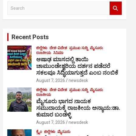
S
e
a
r
c
Recent Posts
h
ಜಿಲ್ಲೆಗಳು
ದೇಶ-ವಿದೇಶ
ಪ್ರಮುಖ ಸುದ್ದಿ
ಮೈಸೂರು
ರಾಜಕೀಯ
ಸಿನಿಮಾ
ಆಷಾಢ ಮಾಸದಲ್ಲಿ ತಾಯಿ
ಚಾಮುಂಡೇಶ್ವರಿಯ ದರ್ಶನ ಪಡೆದರೆ
ಸಕಲವೂ ಸಿದ್ಧಿಯಾಗುತ್ತದೆ ಎಂಬ ನಂಬಿಕೆ
August 7, 2026
newsdesk
ಜಿಲ್ಲೆಗಳು
ದೇಶ-ವಿದೇಶ
ಪ್ರಮುಖ ಸುದ್ದಿ
ಮೈಸೂರು
ರಾಜಕೀಯ
ಮೈಸೂರು ಭಾಗದ ನಾಯಕ
ಸಮುದಾಯಕ್ಕೆ ರಾಜಕೀಯ ಅನ್ಯಾಯ:ಡಾ.
ಕುಮಾರ ಬಂಡಳ್ಳಿ
August 7, 2026
newsdesk
ಕ್ರೈಂ
ಜಿಲ್ಲೆಗಳು
ಮೈಸೂರು