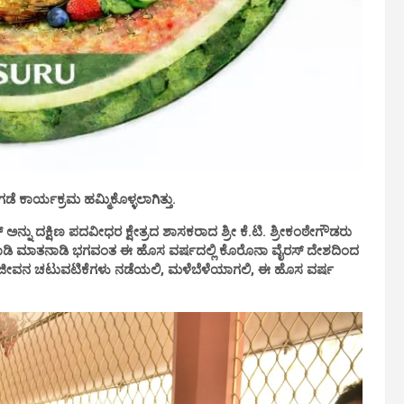
ಕಾರ್ಯಕ್ರಮ ಹಮ್ಮಿಕೊಳ್ಳಲಾಗಿತ್ತು.
ು ದಕ್ಷಿಣ ಪದವೀಧರ ಕ್ಷೇತ್ರದ ಶಾಸಕರಾದ ಶ್ರೀ ಕೆ.ಟಿ. ಶ್ರೀಕಂಠೇಗೌಡರು
ಮಾಡಿ ಮಾತನಾಡಿ ಭಗವಂತ ಈ ಹೊಸ ವರ್ಷದಲ್ಲಿ ಕೊರೊನಾ ವೈರಸ್ ದೇಶದಿಂದ
ನಜೀವನ ಚಟುವಟಿಕೆಗಳು ನಡೆಯಲಿ, ಮಳೆಬೆಳೆಯಾಗಲಿ, ಈ ಹೊಸ ವರ್ಷ