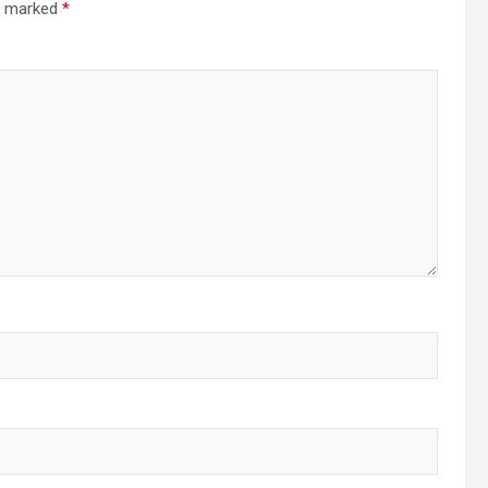
re marked
*