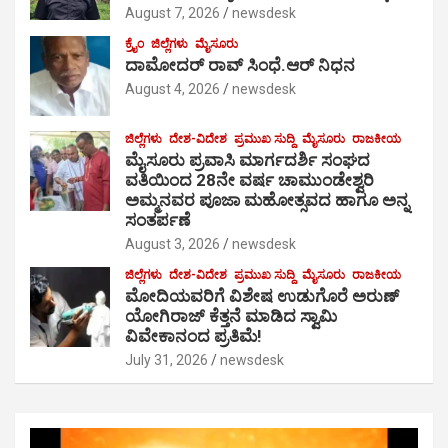
August 7, 2026
newsdesk
ಕ್ರೈಂ
ಜಿಲ್ಲೆಗಳು
ಮೈಸೂರು
ದಾಮೋದರ್ ರಾವ್ ಸಿಂಧೆ.ಆರ್ ನಿಧನ
August 4, 2026
newsdesk
ಜಿಲ್ಲೆಗಳು
ದೇಶ-ವಿದೇಶ
ಪ್ರಮುಖ ಸುದ್ದಿ
ಮೈಸೂರು
ರಾಜಕೀಯ
ಮೈಸೂರು ಪ್ರವಾಸಿ ಮಾರ್ಗದರ್ಶಿ ಸಂಘದ
ವತಿಯಿಂದ 28ನೇ ವರ್ಷ ಚಾಮುಂಡೇಶ್ವರಿ
ಅಮ್ಮನವರ ಪೂಜಾ ಮಹೋತ್ಸವದ ಹಾಗೂ ಅನ್ನ
ಸಂತರ್ಪಣೆ
August 3, 2026
newsdesk
ಜಿಲ್ಲೆಗಳು
ದೇಶ-ವಿದೇಶ
ಪ್ರಮುಖ ಸುದ್ದಿ
ಮೈಸೂರು
ರಾಜಕೀಯ
ಮೋದಿಯವರಿಗೆ ವಿಶೇಷ ಉಡುಗೊರೆ ಅರುಣ್
ಯೋಗಿರಾಜ್ ಕೆತ್ತನೆ ಮಾಡಿದ ಸ್ವಾಮಿ
ವಿವೇಕಾನಂದ ಪ್ರತಿಮೆ!
July 31, 2026
newsdesk