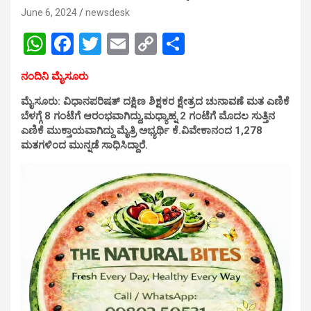
June 6, 2024
newsdesk
W
F
T
E
C
S
h
a
wi
m
o
h
ನಂದಿನಿ ಮೈಸೂರು
at
ce
tt
ail
py
ar
ಮೈಸೂರು: ವಿಧಾನಪರಿಷತ್ ದಕ್ಷಿಣ ಶಿಕ್ಷಕರ ಕ್ಷೇತ್ರದ ಚುನಾವಣೆ ಮತ ಎಣಿಕೆ
s
b
er
Li
e
ಬೆಳಗ್ಗೆ 8 ಗಂಟೆಗೆ ಆರಂಭವಾಗಿದ್ದು,ಮಧ್ಯಾಹ್ನ 2 ಗಂಟೆಗೆ ಮೊದಲ ಸುತ್ತಿನ
A
o
n
ಎಣಿಕೆ ಮುಕ್ತಾಯವಾಗಿದ್ದು ಮೈತ್ರಿ ಅಭ್ಯರ್ಥಿ ಕೆ.ವಿವೇಕಾನಂದ 1,278
ಮತಗಳಿಂದ ಮುನ್ನಡೆ ಸಾಧಿಸಿದ್ದಾರೆ.
p
o
k
p
k