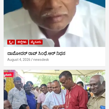
ಕ್ರೈಂ
ಜಿಲ್ಲೆಗಳು
ಮೈಸೂರು
ದಾಮೋದರ್ ರಾವ್ ಸಿಂಧೆ.ಆರ್ ನಿಧನ
August 4, 2026
newsdesk