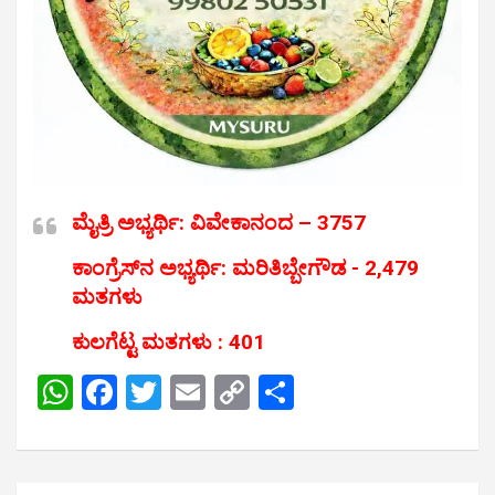
ಮೈತ್ರಿ ಅಭ್ಯರ್ಥಿ: ವಿವೇಕಾನಂದ – 3757
ಕಾಂಗ್ರೆಸ್‌ನ ಅಭ್ಯರ್ಥಿ: ಮರಿತಿಬ್ಬೇಗೌಡ ‌- 2,479
ಮತಗಳು
ಕುಲಗೆಟ್ಟ ಮತಗಳು : 401
W
F
T
E
C
S
h
a
wi
m
o
h
at
ce
tt
ail
py
ar