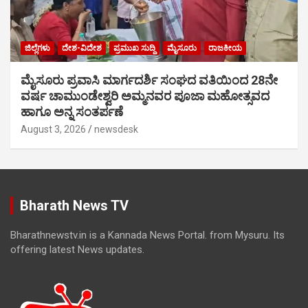
ಜಿಲ್ಲೆಗಳು
ದೇಶ-ವಿದೇಶ
ಪ್ರಮುಖ ಸುದ್ದಿ
ಮೈಸೂರು
ರಾಜಕೀಯ
ಮೈಸೂರು ಪ್ರವಾಸಿ ಮಾರ್ಗದರ್ಶಿ ಸಂಘದ ವತಿಯಿಂದ 28ನೇ
ವರ್ಷ ಚಾಮುಂಡೇಶ್ವರಿ ಅಮ್ಮನವರ ಪೂಜಾ ಮಹೋತ್ಸವದ
ಹಾಗೂ ಅನ್ನ ಸಂತರ್ಪಣೆ
August 3, 2026
newsdesk
Bharath News TV
Bharathnewstv.in is a Kannada News Portal. from Mysuru. Its
offering latest News updates.