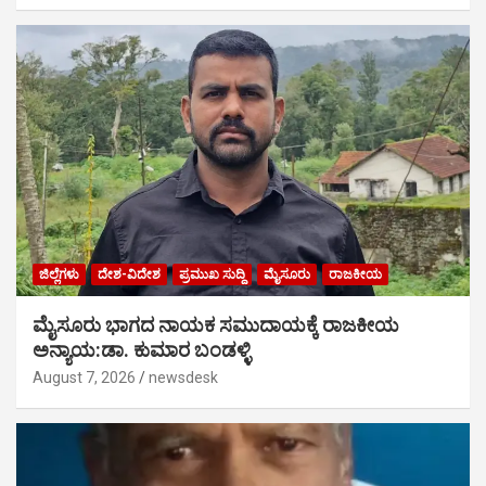
ಜಿಲ್ಲೆಗಳು
ದೇಶ-ವಿದೇಶ
ಪ್ರಮುಖ ಸುದ್ದಿ
ಮೈಸೂರು
ರಾಜಕೀಯ
ಮೈಸೂರು ಭಾಗದ ನಾಯಕ ಸಮುದಾಯಕ್ಕೆ ರಾಜಕೀಯ
ಅನ್ಯಾಯ:ಡಾ. ಕುಮಾರ ಬಂಡಳ್ಳಿ
August 7, 2026
newsdesk