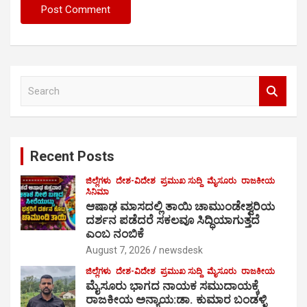
S
e
a
r
c
Recent Posts
h
ಜಿಲ್ಲೆಗಳು
ದೇಶ-ವಿದೇಶ
ಪ್ರಮುಖ ಸುದ್ದಿ
ಮೈಸೂರು
ರಾಜಕೀಯ
ಸಿನಿಮಾ
ಆಷಾಢ ಮಾಸದಲ್ಲಿ ತಾಯಿ ಚಾಮುಂಡೇಶ್ವರಿಯ
ದರ್ಶನ ಪಡೆದರೆ ಸಕಲವೂ ಸಿದ್ಧಿಯಾಗುತ್ತದೆ
ಎಂಬ ನಂಬಿಕೆ
August 7, 2026
newsdesk
ಜಿಲ್ಲೆಗಳು
ದೇಶ-ವಿದೇಶ
ಪ್ರಮುಖ ಸುದ್ದಿ
ಮೈಸೂರು
ರಾಜಕೀಯ
ಮೈಸೂರು ಭಾಗದ ನಾಯಕ ಸಮುದಾಯಕ್ಕೆ
ರಾಜಕೀಯ ಅನ್ಯಾಯ:ಡಾ. ಕುಮಾರ ಬಂಡಳ್ಳಿ