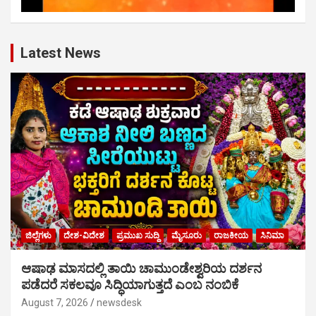
Latest News
ಜಿಲ್ಲೆಗಳು
ದೇಶ-ವಿದೇಶ
ಪ್ರಮುಖ ಸುದ್ದಿ
ಮೈಸೂರು
ರಾಜಕೀಯ
ಸಿನಿಮಾ
ಆಷಾಢ ಮಾಸದಲ್ಲಿ ತಾಯಿ ಚಾಮುಂಡೇಶ್ವರಿಯ ದರ್ಶನ
ಪಡೆದರೆ ಸಕಲವೂ ಸಿದ್ಧಿಯಾಗುತ್ತದೆ ಎಂಬ ನಂಬಿಕೆ
August 7, 2026
newsdesk