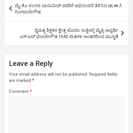
s
b
er
Li
e
Post
ಮೈ-ಕೊ ಸಂಸದ ಯದುವೀರ್ ರವರಿಗೆ ಅಭಿನಂದನೆ ತಿಳಿಸಿದ ಡಾ.ಈ.ಸಿ
A
o
n
navigation
ನಿಂಗರಾಜೇಗೌಡ
p
o
k
p
k
ನೈರುತ್ಯ ಶಿಕ್ಷಕರ ಕ್ಷೇತ್ರ ಮೊದಲ ಸುತ್ತಿನಲ್ಲಿ ಮೈತ್ರಿ ಅಭ್ಯರ್ಥಿ
ಎಸ್.ಎಲ್.ಭೋಜೇಗೌಡ 1642 ಮತಗಳ ಅಂತರದಿಂದ ಮುನ್ನಡೆ
Leave a Reply
Your email address will not be published.
Required fields
are marked
*
Comment
*