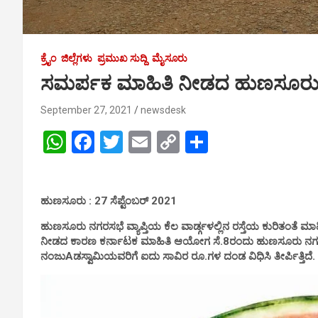
ಕ್ರೈಂ
ಜಿಲ್ಲೆಗಳು
ಪ್ರಮುಖ ಸುದ್ದಿ
ಮೈಸೂರು
ಸಮರ್ಪಕ ಮಾಹಿತಿ ನೀಡದ ಹುಣಸೂರು 
September 27, 2021
newsdesk
W
F
T
E
C
S
h
a
wi
m
o
h
at
ce
tt
ail
py
ar
ಹುಣಸೂರು : 27 ಸೆಪ್ಟೆಂಬರ್ 2021
s
b
er
Li
e
A
o
n
ಹುಣಸೂರು ನಗರಸಭೆ ವ್ಯಾಪ್ತಿಯ ಕೆಲ ವಾರ್ಡ್ಗಳಲ್ಲಿನ ರಸ್ತೆಯ ಕುರಿತಂತೆ ಮಾ
ನೀಡದ ಕಾರಣ ಕರ್ನಾಟಕ ಮಾಹಿತಿ ಆಯೋಗ ಸೆ.8ರಂದು ಹುಣಸೂರು ನಗ
p
o
k
ನಂಜುAಡಸ್ವಾಮಿಯವರಿಗೆ ಐದು ಸಾವಿರ ರೂ.ಗಳ ದಂಡ ವಿಧಿಸಿ ತೀರ್ಪಿತ್ತಿದೆ.
p
k