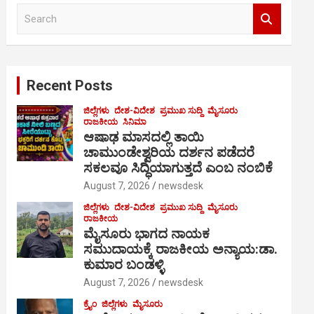
S
e
a
r
c
Recent Posts
h
ಜಿಲ್ಲೆಗಳು
ದೇಶ-ವಿದೇಶ
ಪ್ರಮುಖ ಸುದ್ದಿ
ಮೈಸೂರು
ರಾಜಕೀಯ
ಸಿನಿಮಾ
ಆಷಾಢ ಮಾಸದಲ್ಲಿ ತಾಯಿ
ಚಾಮುಂಡೇಶ್ವರಿಯ ದರ್ಶನ ಪಡೆದರೆ
ಸಕಲವೂ ಸಿದ್ಧಿಯಾಗುತ್ತದೆ ಎಂಬ ನಂಬಿಕೆ
August 7, 2026
newsdesk
ಜಿಲ್ಲೆಗಳು
ದೇಶ-ವಿದೇಶ
ಪ್ರಮುಖ ಸುದ್ದಿ
ಮೈಸೂರು
ರಾಜಕೀಯ
ಮೈಸೂರು ಭಾಗದ ನಾಯಕ
ಸಮುದಾಯಕ್ಕೆ ರಾಜಕೀಯ ಅನ್ಯಾಯ:ಡಾ.
ಕುಮಾರ ಬಂಡಳ್ಳಿ
August 7, 2026
newsdesk
ಕ್ರೈಂ
ಜಿಲ್ಲೆಗಳು
ಮೈಸೂರು