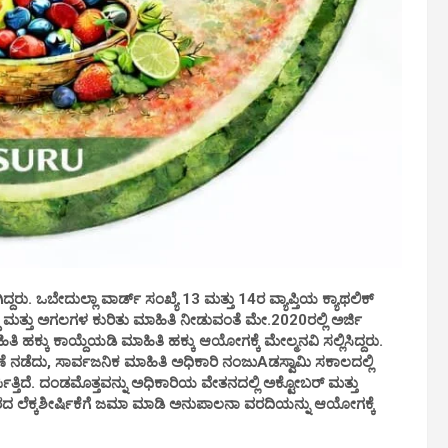
ು. ಒಬೇದುಲ್ಲಾ ವಾರ್ಡ್ ಸಂಖ್ಯೆ 13 ಮತ್ತು 14ರ ವ್ಯಾಪ್ತಿಯ ಕ್ಯಾಥಲಿಕ್
್ದ ಮತ್ತು ಅಗಲಗಳ ಕುರಿತು ಮಾಹಿತಿ ನೀಡುವಂತೆ ಮೇ.2020ರಲ್ಲಿ ಅರ್ಜಿ
ಹಕ್ಕು ಕಾಯ್ದೆಯಡಿ ಮಾಹಿತಿ ಹಕ್ಕು ಆಯೋಗಕ್ಕೆ ಮೇಲ್ಮನವಿ ಸಲ್ಲಿಸಿದ್ದರು.
ಚಾರಣೆ ನಡೆದು, ಸಾರ್ವಜನಿಕ ಮಾಹಿತಿ ಅಧಿಕಾರಿ ನಂಜುAಡಸ್ವಾಮಿ ಸಕಾಲದಲ್ಲಿ
ಪಿತ್ತಿದೆ. ದಂಡಮೊತ್ತವನ್ನು ಅಧಿಕಾರಿಯ ವೇತನದಲ್ಲಿ ಅಕ್ಟೋಬರ್ ಮತ್ತು
ಾರದ ಲೆಕ್ಕಶೀರ್ಷಿಕೆಗೆ ಜಮಾ ಮಾಡಿ ಅನುಪಾಲನಾ ವರದಿಯನ್ನು ಆಯೋಗಕ್ಕೆ