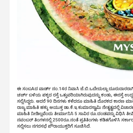
ಈ ಸಂಬAದ ವಾರ್ಡ್ ನಂ.14ರ ನಿವಾಸಿ ಜೆ.ಬಿ.ಒಬೇದುಲ್ಲಾ ದೂರುದಾರರಾಗಿದ್ದರ
ಚರ್ಚ್ ಬಳಿಯ ಪಕ್ಕದ ರಸ್ತೆ ಒತ್ತುವರಿಯಾಗಿರುವುದನ್ನು ಕಂಡು, ಈರಸ್ತೆ ಉದ
ಸಲ್ಲಿಸಿದ್ದರು. ಆದರೆ 90 ದಿನಗಳು ಕಳೆದರೂ ಮಾಹಿತಿ ದೊರಕದ ಕಾರಣ ಮಾಹಿತಿ 
ರಾಜ್ಯ ಮಾಹಿತಿ ಹಕ್ಕು ಆಯುಕ್ತ ಡಾ.ಕೆ.ಇ.ಕುಮಾರಸ್ವಾಮಿ ನೇತೃತ್ವದಲ್ಲಿ ವಿ
ಮಾಹಿತಿ ನೀಡಿಲ್ಲವೆಂದು ತೀರ್ಮಾನಿಸಿ 5 ಸಾವಿರ ರೂ.ದಂಡವನ್ನು ವಿಧಿಸಿ ತೀರ್
ನವಂಬರ್ ತಿಂಗಳನಲ್ಲಿ 2500ರೂ.ನಂತೆ ಪ್ರತಿತಿಂಗಳು ಕಡಿತಗೊಳಿಸಿ ಸರ್ಕ
ಸಲ್ಲಿಸಲು ನಗರಸಭೆ ಪೌರಾಯುಕ್ತರಿಗೆ ಸೂಚಿಸಿದೆ.