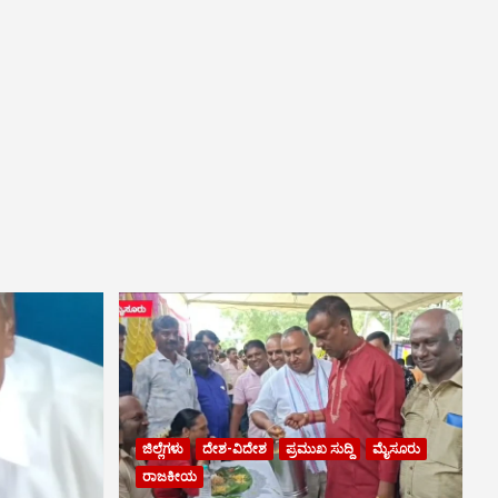
ಜಿಲ್ಲೆಗಳು
ದೇಶ-ವಿದೇಶ
ಪ್ರಮುಖ ಸುದ್ದಿ
ಮೈಸೂರು
ರಾಜಕೀಯ