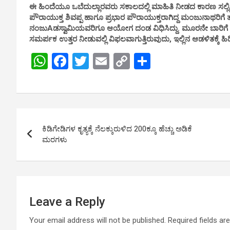
ಈ ಹಿಂದೆಯೂ ಒಬೆದುಲ್ಲಾರವರು ಸಕಾಲದಲ್ಲಿ ಮಾಹಿತಿ ನೀಡದ ಕಾರಣ ಸಲ್ಲಿಸ
ಪೌರಾಯುಕ್ತ ಶಿವಪ್ಪ ಹಾಗೂ ಪ್ರಭಾರ ಪೌರಾಯುಕ್ತರಾಗಿದ್ದ ಮಂಜುನಾಥರಿಗೆ ತ
ನಂಜುAಡಸ್ವಾಮಿಯವರಿಗೂ ಆಯೋಗ ದಂಡ ವಿಧಿಸಿದ್ದು. ಮೂರನೇ ಬಾರಿಗೆ ದಂಡ 
ಸಮರ್ಪಕ ಉತ್ತರ ನೀಡುವಲ್ಲಿ ವಿಫಲವಾಗುತ್ತಿರುವುದು, ಇಲ್ಲಿನ ಆಡಳಿತಕ್ಕೆ ಹಿ
W
F
T
E
C
S
h
a
wi
m
o
h
at
ce
tt
ail
py
ar
s
b
er
Li
e
Post
A
o
n
ಕಿಡಿಗೇಡಿಗಳ ಕೃತ್ಯಕ್ಕೆ ನೆಲಕ್ಕುರುಳಿದ 200ಕ್ಕೂ ಹೆಚ್ಚು ಅಡಿಕೆ
navigation
p
o
k
ಮರಗಳು
p
k
Leave a Reply
Your email address will not be published.
Required fields a