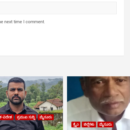
he next time I comment.
ಶ-ವಿದೇಶ
ಪ್ರಮುಖ ಸುದ್ದಿ
ಮೈಸೂರು
ಕ್ರೈಂ
ಜಿಲ್ಲೆಗಳು
ಮೈಸೂರು