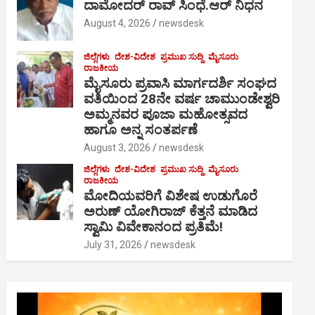
ದಾಮೋದರ್ ರಾವ್ ಸಿಂಧೆ.ಆರ್ ನಿಧನ
August 4, 2026
newsdesk
ಜಿಲ್ಲೆಗಳು
ದೇಶ-ವಿದೇಶ
ಪ್ರಮುಖ ಸುದ್ದಿ
ಮೈಸೂರು
ರಾಜಕೀಯ
ಮೈಸೂರು ಪ್ರವಾಸಿ ಮಾರ್ಗದರ್ಶಿ ಸಂಘದ
ವತಿಯಿಂದ 28ನೇ ವರ್ಷ ಚಾಮುಂಡೇಶ್ವರಿ
ಅಮ್ಮನವರ ಪೂಜಾ ಮಹೋತ್ಸವದ
ಹಾಗೂ ಅನ್ನ ಸಂತರ್ಪಣೆ
August 3, 2026
newsdesk
ಜಿಲ್ಲೆಗಳು
ದೇಶ-ವಿದೇಶ
ಪ್ರಮುಖ ಸುದ್ದಿ
ಮೈಸೂರು
ರಾಜಕೀಯ
ಮೋದಿಯವರಿಗೆ ವಿಶೇಷ ಉಡುಗೊರೆ
ಅರುಣ್ ಯೋಗಿರಾಜ್ ಕೆತ್ತನೆ ಮಾಡಿದ
ಸ್ವಾಮಿ ವಿವೇಕಾನಂದ ಪ್ರತಿಮೆ!
July 31, 2026
newsdesk