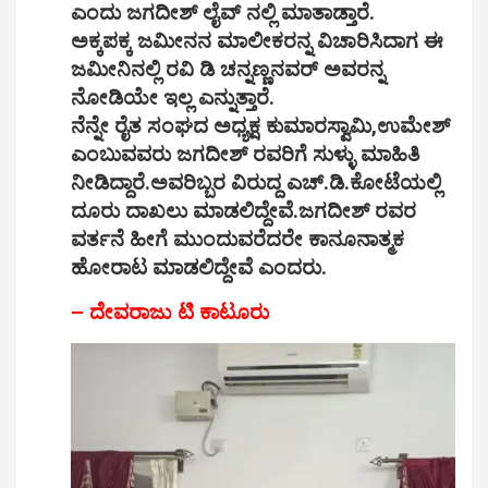
ಎಂದು ಜಗದೀಶ್ ಲೈವ್ ನಲ್ಲಿ ಮಾತಾಡ್ತಾರೆ.
ಅಕ್ಕಪಕ್ಕ ಜಮೀನನ ಮಾಲೀಕರನ್ನ ವಿಚಾರಿಸಿದಾಗ ಈ
ಜಮೀನಿನಲ್ಲಿ ರವಿ ಡಿ ಚನ್ನಣ್ಣನವರ್ ಅವರನ್ನ
ನೋಡಿಯೇ ಇಲ್ಲ ಎನ್ನುತ್ತಾರೆ.
ನೆನ್ನೇ ರೈತ ಸಂಘದ ಅಧ್ಯಕ್ಷ ಕುಮಾರಸ್ವಾಮಿ,ಉಮೇಶ್
ಎಂಬುವವರು ಜಗದೀಶ್ ರವರಿಗೆ ಸುಳ್ಳು ಮಾಹಿತಿ
ನೀಡಿದ್ದಾರೆ.ಅವರಿಬ್ಬರ ವಿರುದ್ದ ಎಚ್.ಡಿ.ಕೋಟೆಯಲ್ಲಿ
ದೂರು ದಾಖಲು ಮಾಡಲಿದ್ದೇವೆ.ಜಗದೀಶ್ ರವರ
ವರ್ತನೆ ಹೀಗೆ ಮುಂದುವರೆದರೇ ಕಾನೂನಾತ್ಮಕ
ಹೋರಾಟ ಮಾಡಲಿದ್ದೇವೆ ಎಂದರು.
– ದೇವರಾಜು ಟಿ ಕಾಟೂರು