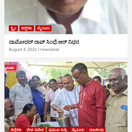
ಕ್ರೈಂ
ಜಿಲ್ಲೆಗಳು
ಮೈಸೂರು
ದಾಮೋದರ್ ರಾವ್ ಸಿಂಧೆ.ಆರ್ ನಿಧನ
August 4, 2026
newsdesk
ಜಿಲ್ಲೆಗಳು
ದೇಶ-ವಿದೇಶ
ಪ್ರಮುಖ ಸುದ್ದಿ
ಮೈಸೂರು
ರಾಜಕೀಯ