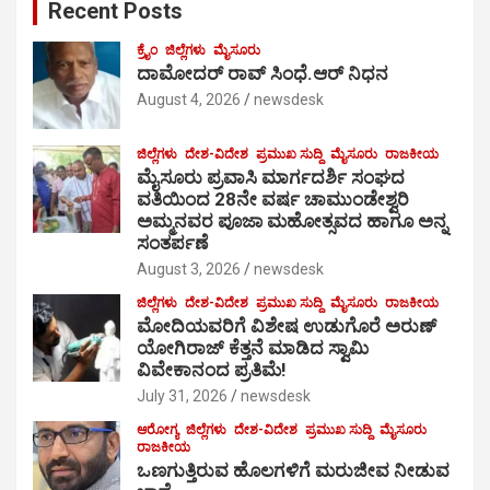
Recent Posts
h
ಕ್ರೈಂ
ಜಿಲ್ಲೆಗಳು
ಮೈಸೂರು
ದಾಮೋದರ್ ರಾವ್ ಸಿಂಧೆ.ಆರ್ ನಿಧನ
August 4, 2026
newsdesk
ಜಿಲ್ಲೆಗಳು
ದೇಶ-ವಿದೇಶ
ಪ್ರಮುಖ ಸುದ್ದಿ
ಮೈಸೂರು
ರಾಜಕೀಯ
ಮೈಸೂರು ಪ್ರವಾಸಿ ಮಾರ್ಗದರ್ಶಿ ಸಂಘದ
ವತಿಯಿಂದ 28ನೇ ವರ್ಷ ಚಾಮುಂಡೇಶ್ವರಿ
ಅಮ್ಮನವರ ಪೂಜಾ ಮಹೋತ್ಸವದ ಹಾಗೂ ಅನ್ನ
ಸಂತರ್ಪಣೆ
August 3, 2026
newsdesk
ಜಿಲ್ಲೆಗಳು
ದೇಶ-ವಿದೇಶ
ಪ್ರಮುಖ ಸುದ್ದಿ
ಮೈಸೂರು
ರಾಜಕೀಯ
ಮೋದಿಯವರಿಗೆ ವಿಶೇಷ ಉಡುಗೊರೆ ಅರುಣ್
ಯೋಗಿರಾಜ್ ಕೆತ್ತನೆ ಮಾಡಿದ ಸ್ವಾಮಿ
ವಿವೇಕಾನಂದ ಪ್ರತಿಮೆ!
July 31, 2026
newsdesk
ಆರೋಗ್ಯ
ಜಿಲ್ಲೆಗಳು
ದೇಶ-ವಿದೇಶ
ಪ್ರಮುಖ ಸುದ್ದಿ
ಮೈಸೂರು
ರಾಜಕೀಯ
ಒಣಗುತ್ತಿರುವ ಹೊಲಗಳಿಗೆ ಮರುಜೀವ ನೀಡುವ