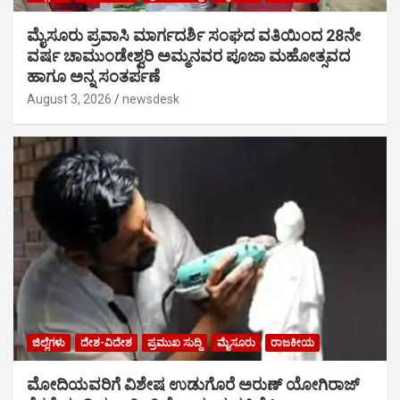
ಮೈಸೂರು ಪ್ರವಾಸಿ ಮಾರ್ಗದರ್ಶಿ ಸಂಘದ ವತಿಯಿಂದ 28ನೇ
ವರ್ಷ ಚಾಮುಂಡೇಶ್ವರಿ ಅಮ್ಮನವರ ಪೂಜಾ ಮಹೋತ್ಸವದ
ಹಾಗೂ ಅನ್ನ ಸಂತರ್ಪಣೆ
August 3, 2026
newsdesk
ಜಿಲ್ಲೆಗಳು
ದೇಶ-ವಿದೇಶ
ಪ್ರಮುಖ ಸುದ್ದಿ
ಮೈಸೂರು
ರಾಜಕೀಯ
ಮೋದಿಯವರಿಗೆ ವಿಶೇಷ ಉಡುಗೊರೆ ಅರುಣ್ ಯೋಗಿರಾಜ್