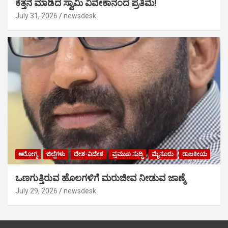
ಕೆತ್ತನೆ ಮಾಡಿದ ಸ್ವಾಮಿ ವಿವೇಕಾನಂದ ಪ್ರತಿಮೆ!
July 31, 2026
newsdesk
ಆರೋಗ್ಯ
ಜಿಲ್ಲೆಗಳು
ದೇಶ-ವಿದೇಶ
ಪ್ರಮುಖ ಸುದ್ದಿ
ಮೈಸೂರು
ರಾಜಕೀಯ
ಒಣಗುತ್ತಿರುವ ಹೊಲಗಳಿಗೆ ಮರುಜೀವ ನೀಡುವ ಜಾಣ್ಮೆ
July 29, 2026
newsdesk