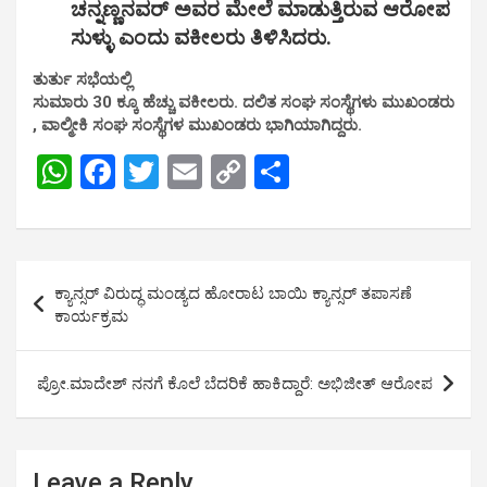
ಚನ್ನಣ್ಣನವರ್ ಅವರ ಮೇಲೆ ಮಾಡುತ್ತಿರುವ ಆರೋಪ
ಸುಳ್ಳು ಎಂದು ವಕೀಲರು ತಿಳಿಸಿದರು.
ತುರ್ತು ಸಭೆಯಲ್ಲಿ
ಸುಮಾರು 30 ಕ್ಕೂ ಹೆಚ್ಚು ವಕೀಲರು. ದಲಿತ ಸಂಘ ಸಂಸ್ಥೆಗಳು ಮುಖಂಡರು
, ವಾಲ್ಮೀಕಿ ಸಂಘ ಸಂಸ್ಥೆಗಳ ಮುಖಂಡರು ಭಾಗಿಯಾಗಿದ್ದರು.
W
F
T
E
C
S
h
a
wi
m
o
h
at
ce
tt
ail
py
ar
s
b
er
Li
e
Post
ಕ್ಯಾನ್ಸರ್ ವಿರುದ್ಧ ಮಂಡ್ಯದ ಹೋರಾಟ ಬಾಯಿ ಕ್ಯಾನ್ಸರ್ ತಪಾಸಣೆ
A
o
n
navigation
ಕಾರ್ಯಕ್ರಮ
p
o
k
p
k
ಪ್ರೋ.ಮಾದೇಶ್ ನನಗೆ ಕೊಲೆ ಬೆದರಿಕೆ ಹಾಕಿದ್ದಾರೆ: ಅಭಿಜೀತ್ ಆರೋಪ
Leave a Reply