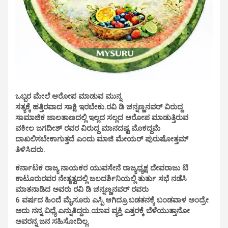
ಒಬ್ಬರ ಮೇಲೆ ಆರೋಪ ಮಾಡುವ ಮುನ್ನ
ಸತ್ಯಕ್ಕೆ ಹತ್ತಿರವಾದ ಸಾಕ್ಷಿ ಇರಬೇಕು.ರವಿ ಡಿ ಚನ್ನಣ್ಣನವರ್ ವಿರುದ್ದ
ಸಾಮಾಜಿಕ ಜಾಲತಾಣದಲ್ಲಿ ಇಲ್ಲದ ಸಲ್ಲದ ಆರೋಪ ಮಾಡುತ್ತಿರುವ
ವಕೀಲ ಜಗದೀಶ್ ರವರ ವಿರುದ್ದ ಮಾನದಷ್ಟ ಮೊಕದ್ದಮೆ
ದಾಖಲಿಸಬೇಕಾಗುತ್ತದೆ ಎಂದು ಮಾಜಿ ಮೇಯರ್ ಪುರುಷೋತ್ತಮ್
ತಿಳಿಸಿದರು.
ಕರ್ನಾಟಕ ರಾಜ್ಯ ನಾಯಕರ ಯುವಸೇನೆ ರಾಜ್ಯಧ್ಯಕ್ಷ ದೇವರಾಜು ಟಿ
ಕಾಟೂರುರವರ ನೇತೃತ್ವದಲ್ಲಿ ಜಲದರ್ಶಿನಿಯಲ್ಲಿ ತುರ್ತು ಸಭೆ ನಡೆಸಿ
ಮಾತನಾಡಿದ ಅವರು ರವಿ ಡಿ ಚನ್ನಣ್ಣನವರ್ ರವರು
6 ವರ್ಷದ ಹಿಂದೆ ಮೈಸೂರು ಎಸ್ಪಿ ಆಗಿದ್ರೂ.ಬಡತನಕ್ಕೆ ಬಂಡವಾಳ ಅಂದ್ರೇ
ಅದು ನನ್ನ ವಿಧ್ಯೆ ಎನ್ನುತಿದ್ದರು.ಯಾವ ವ್ಯಕ್ತಿ ಎತ್ತರಕ್ಕೆ ಬೆಳೆಯುತ್ತಾನೋ
ಅವರನ್ನ ಜನ ಸಹಿಸೋದಿಲ್ಲ.