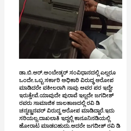
ಡಾ.ಬಿ.ಆರ್.ಅಂಬೇಡ್ಕರ್ ಸಂವಿಧಾನದಲ್ಲಿ ಎಲ್ಲರೂ
ಒಂದೇ.ಒಬ್ಬ ಸರ್ಕಾರಿ ಅಧಿಕಾರಿ ವಿರುದ್ಧ ಆರೋಪ
ಮಾಡಿದರೇ ವಕೀಲರಾಗಿ ನಾವು ಅವರ ಪರ ಇದ್ದೇ
ಇರುತ್ತೇವೆ.ಯಾವುದೇ ಪುರಾವೆ ಇಲ್ಲದೇ ಜಗದೀಶ್
ರವರು ಸಾಮಾಜಿಕ ಜಾಲತಾಣದಲ್ಲಿ ರವಿ ಡಿ
ಚನ್ನಣ್ಣನವರ್ ವಿರುದ್ದ ಆರೋಪ ಮಾಡಿದ್ದಾರೆ.ಇದು
ಸರಿಯಲ್ಲ.ದಾಖಲಾತಿ ಇದ್ದಲ್ಲಿ ಕಾನೂನಿನಡಿಯಲ್ಲಿ
ಹೋರಾಟ ಮಾಡಬಹುದು.ಆದರೇ ಜಗದೀಶ್ ರವಿ ಡಿ