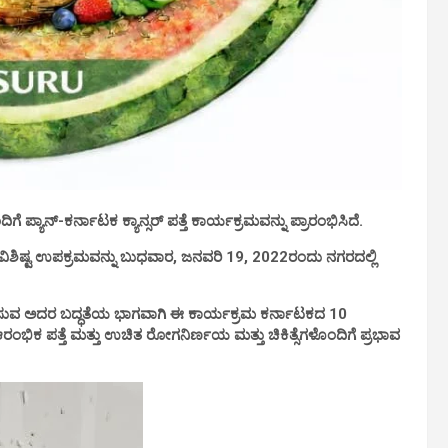
ೆ ಪ್ಯಾನ್-ಕರ್ನಾಟಕ ಕ್ಯಾನ್ಸರ್ ಪತ್ತೆ ಕಾರ್ಯಕ್ರಮವನ್ನು ಪ್ರಾರಂಭಿಸಿದೆ.
ವಿಶಿಷ್ಟ ಉಪಕ್ರಮವನ್ನು ಬುಧವಾರ, ಜನವರಿ 19, 2022ರಂದು ನಗರದಲ್ಲಿ
ಿಸುವ ಅದರ ಬದ್ಧತೆಯ ಭಾಗವಾಗಿ ಈ ಕಾರ್ಯಕ್ರಮ ಕರ್ನಾಟಕದ 10
ರಂಭಿಕ ಪತ್ತೆ ಮತ್ತು ಉಚಿತ ರೋಗನಿರ್ಣಯ ಮತ್ತು ಚಿಕಿತ್ಸೆಗಳೊಂದಿಗೆ ಪ್ರಭಾವ