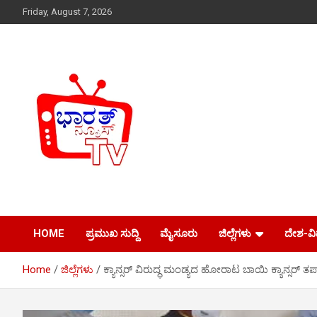
Skip
Friday, August 7, 2026
to
content
Just another WordPress site
Bharath News tv
HOME
ಪ್ರಮುಖ ಸುದ್ದಿ
ಮೈಸೂರು
ಜಿಲ್ಲೆಗಳು
ದೇಶ-ವ
Home
ಜಿಲ್ಲೆಗಳು
ಕ್ಯಾನ್ಸರ್ ವಿರುದ್ಧ ಮಂಡ್ಯದ ಹೋರಾಟ ಬಾಯಿ ಕ್ಯಾನ್ಸರ್ 