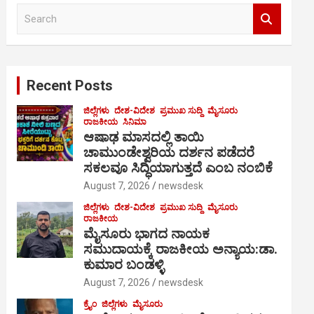
S
e
a
r
c
Recent Posts
h
ಜಿಲ್ಲೆಗಳು
ದೇಶ-ವಿದೇಶ
ಪ್ರಮುಖ ಸುದ್ದಿ
ಮೈಸೂರು
ರಾಜಕೀಯ
ಸಿನಿಮಾ
ಆಷಾಢ ಮಾಸದಲ್ಲಿ ತಾಯಿ
ಚಾಮುಂಡೇಶ್ವರಿಯ ದರ್ಶನ ಪಡೆದರೆ
ಸಕಲವೂ ಸಿದ್ಧಿಯಾಗುತ್ತದೆ ಎಂಬ ನಂಬಿಕೆ
August 7, 2026
newsdesk
ಜಿಲ್ಲೆಗಳು
ದೇಶ-ವಿದೇಶ
ಪ್ರಮುಖ ಸುದ್ದಿ
ಮೈಸೂರು
ರಾಜಕೀಯ
ಮೈಸೂರು ಭಾಗದ ನಾಯಕ
ಸಮುದಾಯಕ್ಕೆ ರಾಜಕೀಯ ಅನ್ಯಾಯ:ಡಾ.
ಕುಮಾರ ಬಂಡಳ್ಳಿ
August 7, 2026
newsdesk
ಕ್ರೈಂ
ಜಿಲ್ಲೆಗಳು
ಮೈಸೂರು