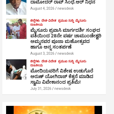
ದಾಮೋದರ್ ರಾವ್ ಸಿಂಧೆ.ಆರ್ ನಿಧನ
August 4, 2026
newsdesk
ಜಿಲ್ಲೆಗಳು
ದೇಶ-ವಿದೇಶ
ಪ್ರಮುಖ ಸುದ್ದಿ
ಮೈಸೂರು
ರಾಜಕೀಯ
ಮೈಸೂರು ಪ್ರವಾಸಿ ಮಾರ್ಗದರ್ಶಿ ಸಂಘದ
ವತಿಯಿಂದ 28ನೇ ವರ್ಷ ಚಾಮುಂಡೇಶ್ವರಿ
ಅಮ್ಮನವರ ಪೂಜಾ ಮಹೋತ್ಸವದ
ಹಾಗೂ ಅನ್ನ ಸಂತರ್ಪಣೆ
August 3, 2026
newsdesk
ಜಿಲ್ಲೆಗಳು
ದೇಶ-ವಿದೇಶ
ಪ್ರಮುಖ ಸುದ್ದಿ
ಮೈಸೂರು
ರಾಜಕೀಯ
ಮೋದಿಯವರಿಗೆ ವಿಶೇಷ ಉಡುಗೊರೆ
ಅರುಣ್ ಯೋಗಿರಾಜ್ ಕೆತ್ತನೆ ಮಾಡಿದ
ಸ್ವಾಮಿ ವಿವೇಕಾನಂದ ಪ್ರತಿಮೆ!
July 31, 2026
newsdesk