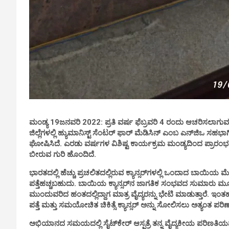
ಮಂಡ್ಯ 19ಜನವರಿ 2022: ಪ್ರತಿ ವರ್ಷ ಫೆಬ್ರವರಿ 4 ರಂದು ಆಚರಿಸಲಾಗುವ ವಿಶ
ಜಿಲ್ಲೆಗಳಲ್ಲಿ ಹ್ಯುಮಾನಿಸ್ಟ್ ಸೆಂಟರ್ ಫಾರ್ ಮೆಡಿಸಿನ್ ಎಂಬ ಎನ್‌ಜಿಒ ಸಹಭಾಗಿ
ಘೋಷಿಸಿದೆ. ಎರಡು ವರ್ಷಗಳ ವಿಶಿಷ್ಟ ಕಾರ್ಯಕ್ರಮ ಮಂಡ್ಯದಿಂದ ಪ್ರಾ
ಬೀರುವ ಗುರಿ ಹೊಂದಿದೆ.
ಭಾರತದಲ್ಲಿ ಹೆಚ್ಚು ಪ್ರಚಲಿತದಲ್ಲಿರುವ ಕ್ಯಾನ್ಸರ್‌ಗಳಲ್ಲಿ ಒಂದಾದ ಬಾಯಿ
ಪತ್ತೆಹಚ್ಚಬಹುದು. ಬಾಯಿಯ ಕ್ಯಾನ್ಸರ್‌ನ ಜಾಗತಿಕ ಸಂಭವದ ಸುಮಾರು ಮ
ಮುಂದುವರಿದ ಹಂತದಲ್ಲಿದ್ದಾಗ ಮಾತ್ರ ವೈದ್ಯರನ್ನು ಭೇಟಿ ಮಾಡುತ್ತಾರೆ. ಇಂತಹ
ಪತ್ತೆ ಮತ್ತು ಸಮಯೋಚಿತ ಚಿಕಿತ್ಸೆ ಕ್ಯಾನ್ಸರ್ ಅನ್ನು ಸೋಲಿಸಲು ಅತ್ಯಂತ ಪರ
ಅಭಿಯಾನದ ಸಮಯದಲ್ಲಿ ಸೈಟ್‌ಕೇರ್ ಆಸ್ಪತ್ರೆ ತನ್ನ ವೈದ್ಯಕೀಯ ಪರಿಣತಿಯನ್ನು