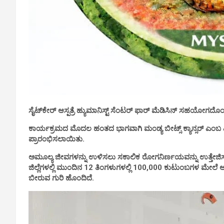
ಸೈಟ್‌ಕೇರ್ ಆಸ್ಪತ್ರೆ ಹ್ಯುಮಾನಿಸ್ಟ್ ಸೆಂಟರ್ ಫಾರ್ ಮೆಡಿಸಿನ್ ಸಹಯೋಗದೊಂದಿಗ
ಕಾರ್ಯಕ್ರಮದ ಮೊದಲ ಹಂತದ ಭಾಗವಾಗಿ ಮಂಡ್ಯ ಬೀಟ್ಸ್ ಕ್ಯಾನ್ಸರ್ ಎಂಬ 
ಪ್ರಾರಂಭಿಸಲಾಯಿತು.
ಅಮೂಲ್ಯ ಜೀವಗಳನ್ನು ಉಳಿಸಲು ಸಕಾಲಿಕ ರೋಗನಿರ್ಣಯವನ್ನು ಉತ್ತೇಜ
ಜಿಲ್ಲೆಗಳಲ್ಲಿ ಮುಂದಿನ 12 ತಿಂಗಳುಗಳಲ್ಲಿ 100,000 ಕುಟುಂಬಗಳ ಮೇಲೆ ಆ
ಬೀರುವ ಗುರಿ ಹೊಂದಿದೆ.