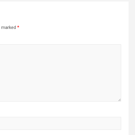
re marked
*