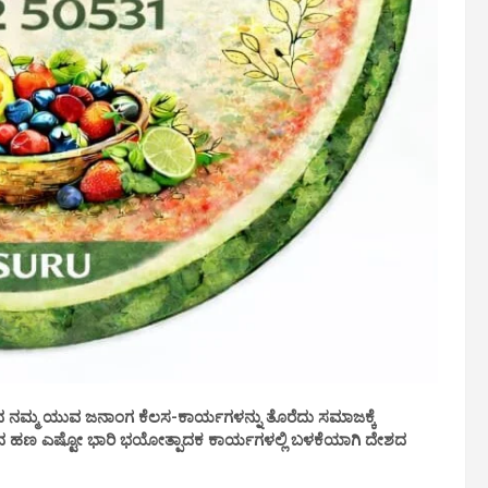
ಂದ ನಮ್ಮ ಯುವ ಜನಾಂಗ ಕೆಲಸ-ಕಾರ್ಯಗಳನ್ನು ತೊರೆದು ಸಮಾಜಕ್ಕೆ
ಸಿದ ಹಣ ಎಷ್ಟೋ ಭಾರಿ ಭಯೋತ್ಪಾದಕ ಕಾರ್ಯಗಳಲ್ಲಿ ಬಳಕೆಯಾಗಿ ದೇಶದ