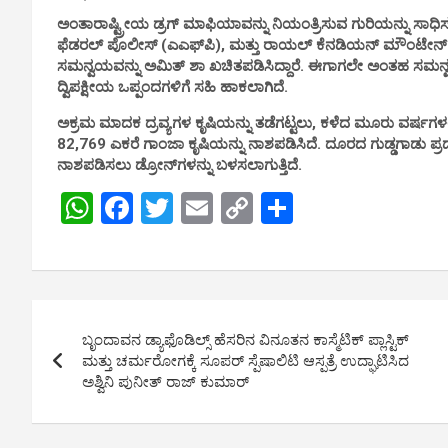
ಅಂತಾರಾಷ್ಟ್ರೀಯ ಡ್ರಗ್ ಮಾಫಿಯಾವನ್ನು ನಿಯಂತ್ರಿಸುವ ಗುರಿಯನ್ನು ಸಾಧಿಸಲು
ಫೆಡರಲ್ ಪೊಲೀಸ್ (ಎಎಫ್‌ಪಿ), ಮತ್ತು ರಾಯಲ್ ಕೆನಡಿಯನ್ ಮೌಂಟೇನ್ ಪ
ಸಮನ್ವಯವನ್ನು ಅಮಿತ್ ಶಾ ಖಚಿತಪಡಿಸಿದ್ದಾರೆ. ಈಗಾಗಲೇ ಅಂತಹ ಸಮನ್
ದ್ವಿಪಕ್ಷೀಯ ಒಪ್ಪಂದಗಳಿಗೆ ಸಹಿ ಹಾಕಲಾಗಿದೆ.
ಅಕ್ರಮ ಮಾದಕ ದ್ರವ್ಯಗಳ ಕೃಷಿಯನ್ನು ತಡೆಗಟ್ಟಲು, ಕಳೆದ ಮೂರು ವರ್ಷಗಳಲ
82,769 ಎಕರೆ ಗಾಂಜಾ ಕೃಷಿಯನ್ನು ನಾಶಪಡಿಸಿದೆ. ದೂರದ ಗುಡ್ಡಗಾಡು ಪ್ರದೇಶ
ನಾಶಪಡಿಸಲು ಡ್ರೋನ್‌ಗಳನ್ನು ಬಳಸಲಾಗುತ್ತಿದೆ.
W
F
T
E
C
S
h
a
wi
m
o
h
at
ce
tt
ail
py
ar
s
b
er
Li
e
Post
A
o
n
ಬೃಂದಾವನ ಡ್ಯಾಫೊಡಿಲ್ಸ್ ಹೆಸರಿನ ವಿನೂತನ ಕಾಸ್ಮೆಟಿಕ್ ಪ್ಲಾಸ್ಟಿಕ್
navigation
p
o
k
ಮತ್ತು ಚರ್ಮರೋಗಕ್ಕೆ ಸೂಪರ್ ಸ್ಪೆಷಾಲಿಟಿ ಆಸ್ಪತ್ರೆ ಉದ್ಘಾಟಿಸಿದ
ಅಶ್ವಿನಿ ಪುನೀತ್ ರಾಜ್ ಕುಮಾರ್
p
k