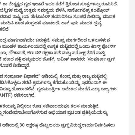
ಶಾ ನೇತೃತ್ವದ ಗೃಹ ಇಲಾಖೆ ಇದರ ತೆಡೆಗೆ ತ್ರಿಕೋನ ಸೂತ್ರಗಳನ್ನು ರೂಪಿಸಿದೆ.
ಏಜೆನ್ಸಿಗಳ ಮಧ್ಯೆ ಉತ್ತಮ ಸಮನ್ವಯ ಬೆಳಸಿ, ನಾರ್ಕೋಟಿಕ್ಸ್ ಕಂಟ್ರೋಲ್
್ತಾರವಾದ ರಾಷ್ಟ್ರೀಯ ಡೇಟಾಬೇಸ್ ತಯಾರಿಸಲು ಸೂಚನೆ ನೀಡಿದ್ದು, ಮಾದಕ
ಮಾಹಿತಿ ಕೂಡ ಸಂಗ್ರಹಣೆ ಮಾಡಲದೆ. ಹಾಗೆ ಇದು ಮಾದಕ ದ್ರವ್ಯ
ಲಿದೆ.
ದ್ರ ಮಾರ್ಗವಾಗಿಯೇ ಬರುತ್ತವೆ. ಸಮುದ್ರ ಮಾರ್ಗದಿಂದ ಒಳನುಸಳುವ
್ರತಾ ಮಂಡಳಿ ಕಾರ್ಯಲಯದಲ್ಲಿ ಉನ್ನತ ಮಟ್ಟದದಲ್ಲಿ ಒಂದು ಟಾಸ್ಕ್ ಫೋರ್ಸ್
ಾಲಯ, ನೌಕಾಪಡೆ, ಕರಾವಳಿ ರಕ್ಷಣಾ ಪಡೆ ಮತ್ತು ಪರೋಕ್ಷ ತೆರಿಗೆ ಮತ್ತು
ಿಕೆ ಹಣದ ಪತ್ತೆ ಹಚ್ಚುವುದರ ಜೊತೆಗೆ, ಅಮಿತ್ ಶಾರವರು ‘ಸಂಪೂರ್ಣ ಡ್ರಗ್
ಸೂಚನೆ ನೀಡಿದ್ದಾರೆ.
ಪೂರ್ಣ ವಿಧಾನದ” ಅಡಿಯಲ್ಲಿ, ಕೇಂದ್ರ ಮತ್ತು ರಾಜ್ಯ ಮಟ್ಟದಲ್ಲಿ
ಕೊಳ್ಳಲು ಸರಣಿ ಕ್ರಮಗಳನ್ನು ತೆಗೆದುಕೊಂಡಿದ್ದು, ಇದರಿಂದಾಗಿ ಈ
ವಿರುದ್ಧ ಹೋರಾಡಲಿವೆ. ಗೃಹಮಂತ್ರಿಗಳ ಆದೇಶದ ಮೇರೆಗೆ ಎಲ್ಲಾ ರಾಜ್ಯಗಳು
 (ANTF) ರಚಿಸಲಾಗಿದೆ.
ಿಯ ಬಳಕೆಯನ್ನು ನಿಲ್ಲಿಸಲು ಕೂಡ ಸಚಿವಾಲಯವೂ ಕೆಲಸ ಮಾಡುತ್ತಿದೆ.
್ನು ಸಂವೇದನಾಶೀಲಗೊಳಿಸುವ ಅಭಿಯಾನ ಪ್ರಚಂಡ ಪ್ರತಿಕ್ರಿಯೆಯನ್ನು
ಿಯಲ್ಲಿ 30 ಲಕ್ಷಕ್ಕೂ ಹೆಚ್ಚು ಜನರು ಡ್ರಗ್ಸ್ ವಿರುದ್ಧ ಕಾರ್ಯನಿರ್ವಹಿಸಲು