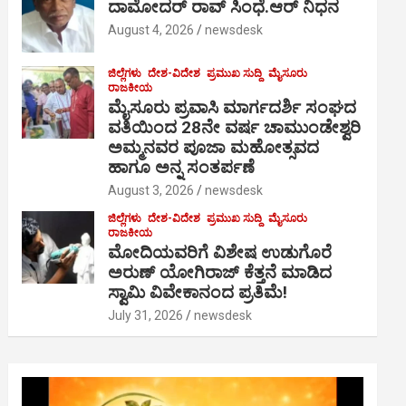
ದಾಮೋದರ್ ರಾವ್ ಸಿಂಧೆ.ಆರ್ ನಿಧನ
August 4, 2026
newsdesk
ಜಿಲ್ಲೆಗಳು
ದೇಶ-ವಿದೇಶ
ಪ್ರಮುಖ ಸುದ್ದಿ
ಮೈಸೂರು
ರಾಜಕೀಯ
ಮೈಸೂರು ಪ್ರವಾಸಿ ಮಾರ್ಗದರ್ಶಿ ಸಂಘದ
ವತಿಯಿಂದ 28ನೇ ವರ್ಷ ಚಾಮುಂಡೇಶ್ವರಿ
ಅಮ್ಮನವರ ಪೂಜಾ ಮಹೋತ್ಸವದ
ಹಾಗೂ ಅನ್ನ ಸಂತರ್ಪಣೆ
August 3, 2026
newsdesk
ಜಿಲ್ಲೆಗಳು
ದೇಶ-ವಿದೇಶ
ಪ್ರಮುಖ ಸುದ್ದಿ
ಮೈಸೂರು
ರಾಜಕೀಯ
ಮೋದಿಯವರಿಗೆ ವಿಶೇಷ ಉಡುಗೊರೆ
ಅರುಣ್ ಯೋಗಿರಾಜ್ ಕೆತ್ತನೆ ಮಾಡಿದ
ಸ್ವಾಮಿ ವಿವೇಕಾನಂದ ಪ್ರತಿಮೆ!
July 31, 2026
newsdesk