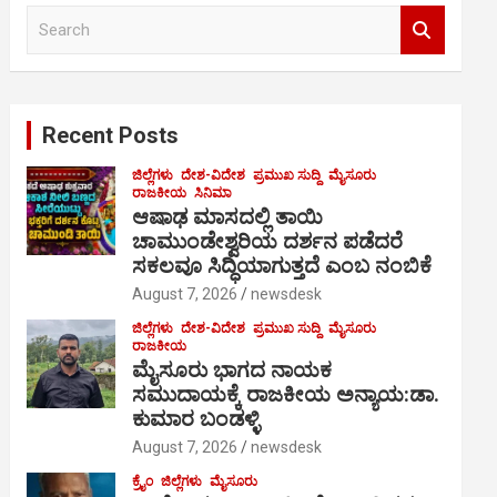
S
e
a
r
c
Recent Posts
h
ಜಿಲ್ಲೆಗಳು
ದೇಶ-ವಿದೇಶ
ಪ್ರಮುಖ ಸುದ್ದಿ
ಮೈಸೂರು
ರಾಜಕೀಯ
ಸಿನಿಮಾ
ಆಷಾಢ ಮಾಸದಲ್ಲಿ ತಾಯಿ
ಚಾಮುಂಡೇಶ್ವರಿಯ ದರ್ಶನ ಪಡೆದರೆ
ಸಕಲವೂ ಸಿದ್ಧಿಯಾಗುತ್ತದೆ ಎಂಬ ನಂಬಿಕೆ
August 7, 2026
newsdesk
ಜಿಲ್ಲೆಗಳು
ದೇಶ-ವಿದೇಶ
ಪ್ರಮುಖ ಸುದ್ದಿ
ಮೈಸೂರು
ರಾಜಕೀಯ
ಮೈಸೂರು ಭಾಗದ ನಾಯಕ
ಸಮುದಾಯಕ್ಕೆ ರಾಜಕೀಯ ಅನ್ಯಾಯ:ಡಾ.
ಕುಮಾರ ಬಂಡಳ್ಳಿ
August 7, 2026
newsdesk
ಕ್ರೈಂ
ಜಿಲ್ಲೆಗಳು
ಮೈಸೂರು