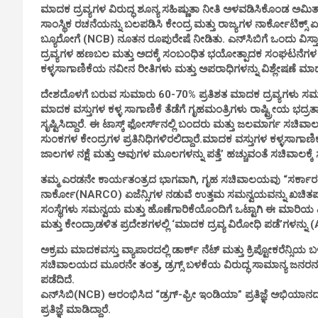
ಮಾದಕ ದ್ರವ್ಯಗಳ ವಿರುದ್ಧ ಶೂನ್ಯ ಸಹಿಷ್ಣುತಾ ನೀತಿ ಅಳವಡಿಸಿಕೊಂಡ ಅಮಿತ್ 
ಸಾಂಸ್ಥಿಕ ರಚನೆಯನ್ನು ಬಲಪಡಿಸಿ ಕೇಂದ್ರ ಮತ್ತು ರಾಜ್ಯಗಳ ನಾರ್ಕೋಟಿಕ್ಸ್ 
ಬ್ಯೂರೋಗೆ (NCB) ನೂತನ ರೂಪುರೇಷೆ ನೀಡಿತು. ಎನ್‌ಸಿಬಿಗೆ ಒಂದು ವಿಸ
ದ್ರವ್ಯಗಳ ಹಣಬಲ ಮತ್ತು ಅದಕ್ಕೆ ಸಂಬಂಧಿತ ಭಯೋತ್ಪಾದಕ ಸಂಘಟನೆಗಳ 
ಕಳ್ಳಸಾಗಾಣಿಕೆಯ ನವೀನ ರೀತಿಗಳು ಮತ್ತು ಅಪರಾಧಿಗಳನ್ನು ವಿಶ್ಲೇಷಣೆ ಮಾಡ
ದೇಶದೊಳಗೆ ಬರುವ ಸುಮಾರು 60-70% ಪ್ರತಿಶತ ಮಾದಕ ದ್ರವ್ಯಗಳು ಸಮು
ಮಾದಕ ವಸ್ತುಗಳ ಕಳ್ಳ ಸಾಗಾಣಿಕೆ ತೆಡೆಗೆ ಗೃಹಮಂತ್ರಿಗಳು ರಾಷ್ಟ್ರೀಯ ಭದ
ಸೃಷ್ಟಿಸಿದ್ದಾರೆ. ಈ ಟಾಸ್ಕ್ ಫೋರ್ಸ್‌ನಲ್ಲಿ ಬಂದರು ಮತ್ತು ಜಲಮಾರ್ಗ ಸಚಿವ
ಸುಂಕಗಳ ಕೇಂದ್ರಗಳ ಪ್ರತಿನಿಧಿಗಳಿರಲಿದ್ದಾರೆ.ಮಾದಕ ವಸ್ತುಗಳ ಕಳ್ಳಸಾಗಾಣ
ಜಾಲಗಳ ನಕ್ಷೆ ಮತ್ತು ಅವುಗಳ ಮೂಲಗಳನ್ನು ಪತ್ತೆ’ ಹಚ್ಚುವಂತೆ ಸಚಿವಾಲಕ್ಕೆ 
ತಮ್ಮ ಎರಡನೇ ಕಾರ್ಯತಂತ್ರದ ಭಾಗವಾಗಿ, ಗೃಹ ಸಚಿವಾಲಯವು “ಸರ್ಕಾರದ ಸಂ
ನಾರ್ಕೋ(NARCO) ಏಜೆನ್ಸಿಗಳ ನಡುವೆ ಉತ್ತಮ ಸಮನ್ವಯವನ್ನು ಖಚಿತಪಡಿಸಿ
ಸಂಸ್ಥೆಗಳು ಸಮನ್ವಯ ಮತ್ತು ಹೊಣೆಗಾರಿಕೆಯೊಂದಿಗೆ ಒಟ್ಟಾಗಿ ಈ ಮಾರಿಯ 
ಮತ್ತು ಕೇಂದ್ರಾಡಳಿತ ಪ್ರದೇಶಗಳಲ್ಲಿ ‘ಮಾದಕ ದ್ರವ್ಯ ವಿರೋಧಿ ಪಡೆ’ಗಳನ್ನು
ಅಕ್ರಮ ಮಾದಕವಸ್ತು ವ್ಯಾಪಾರದಲ್ಲಿ ಡಾರ್ಕ್ ನೆಟ್ ಮತ್ತು ಕ್ರಿಪ್ಟೋಕರೆನ್ಸ
ಸಚಿವಾಲಯದ ಮೂರನೇ ತಂತ್ರ, ಡ್ರಗ್ಸ್ ಬಳಕೆಯ ವಿರುದ್ಧ ಸಾಮಾನ್ಯ ಜನರನ
ಪಡೆದಿದೆ.
ಎನ್‌ಸಿಬಿ(NCB) ಆರಂಭಿಸಿದ “ಡ್ರಗ್-ಫ್ರೀ ಇಂಡಿಯಾ” ಪ್ರತಿಜ್ಞೆ ಅಭಿಯಾನದ ಅಡ
ಪ್ರತಿಜ್ಞೆ ಮಾಡಿದ್ದಾರೆ.