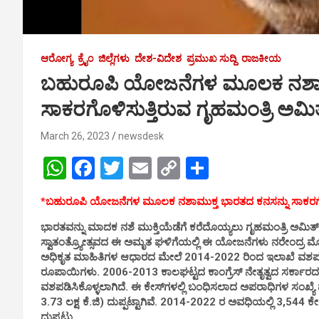
ಆರೋಗ್ಯ
ಕ್ರೈಂ
ಜಿಲ್ಲೆಗಳು
ದೇಶ-ವಿದೇಶ
ಪ್ರಮುಖ ಸುದ್ದಿ
ರಾಜಕೀಯ
ಬಹುರೂಪಿ ಯೋಜನೆಗಳ ಮೂಲಕ ನಶಾಮು
ಸಾಕರಗೊಳಿಸುತ್ತಿರುವ ಗೃಹಮಂತ್ರಿ ಅಮಿ
March 26, 2023
newsdesk
W
F
T
E
C
S
h
a
wi
m
o
h
*ಬಹುರೂಪಿ ಯೋಜನೆಗಳ ಮೂಲಕ ನಶಾಮುಕ್ತ ಭಾರತದ ಕನಸನ್ನು ಸಾಕರಗೊಳಿ
at
ce
tt
ail
py
ar
ಭಾರತವನ್ನು ಮಾದಕ ನಶೆ ಮುಕ್ತಿಯೆಡೆಗೆ ಕರೆದೊಯ್ಯಲು ಗೃಹಮಂತ್ರಿ ಅಮಿ
s
b
er
Li
e
ಸ್ವಾತಂತ್ರ್ಯೋತ್ಸವದ ಈ ಅಮೃತ ಘಳಿಗೆಯಲ್ಲಿ ಈ ಯೋಜನೆಗಳು ನರೇಂದ್ರ 
A
o
n
ಅಧಿಕೃತ ಮಾಹಿತಿಗಳ ಆಧಾರದ ಮೇಲೆ 2014-2022 ರಿಂದ ಇಲಾಖೆ ವಶಪಡಿ
ರೂಪಾಯಿಗಳು. 2006-2013 ಕಾಲಘಟ್ಟದ ಕಾಂಗ್ರೆಸ್ ನೇತೃತ್ವದ ಸರ್ಕಾರದ ಕ
p
o
k
ವಶಪಡಿಸಿಕೊಳ್ಳಲಾಗಿದೆ. ಈ ಕೇಸ್‌ಗಳಲ್ಲಿ ಬಂಧಿಸಲಾದ ಅಪರಾಧಿಗಳ ಸಂಖ್ಯ
p
k
3.73 ಲಕ್ಷ ಕೆ.ಜಿ) ದುಪ್ಪಟ್ಟಾಗಿವೆ. 2014-2022 ರ ಅವಧಿಯಲ್ಲಿ 3,54
ದುಪ್ಪಟ್ಟು.