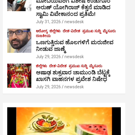
ಮೋದಿಯವರಿಗೆ ವಿಶೇಷ ಉಡುಗೊರೆ
ಅರುಣ್ ಯೋಗಿರಾಜ್ ಕೆತ್ತನೆ ಮಾಡಿದ
ಸ್ವಾಮಿ ವಿವೇಕಾನಂದ ಪ್ರತಿಮೆ!
July 31, 2026
newsdesk
ಆರೋಗ್ಯ
ಜಿಲ್ಲೆಗಳು
ದೇಶ-ವಿದೇಶ
ಪ್ರಮುಖ ಸುದ್ದಿ
ಮೈಸೂರು
ರಾಜಕೀಯ
ಒಣಗುತ್ತಿರುವ ಹೊಲಗಳಿಗೆ ಮರುಜೀವ
ನೀಡುವ ಜಾಣ್ಮೆ
July 29, 2026
newsdesk
ಜಿಲ್ಲೆಗಳು
ದೇಶ-ವಿದೇಶ
ಪ್ರಮುಖ ಸುದ್ದಿ
ಮೈಸೂರು
ಆಷಾಢ ಶುಕ್ರವಾರ ಚಾಮುಂಡಿ ಬೆಟ್ಟಕ್ಕೆ
ಖಾಸಗಿ ವಾಹನಗಳ ಪ್ರವೇಶ ನಿಷೇಧ
July 29, 2026
newsdesk