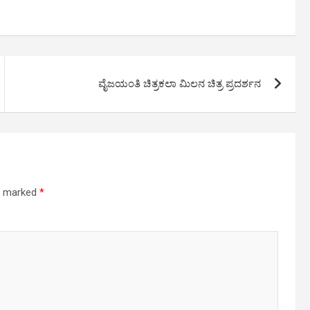
ವೈಜಯಂತಿ ಚಿತ್ರಕಲಾ ಮಿಲನ ಚಿತ್ರ ಪ್ರದರ್ಶನ
re marked
*