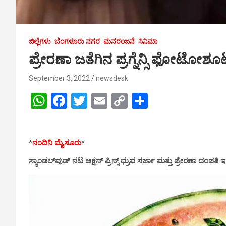
ಜಿಲ್ಲೆಗಳು
ಬೆಂಗಳೂರು ನಗರ
ಮನರಂಜನೆ
ಸಿನಿಮಾ
ಪ್ರೇರಣಾ ಜತೆಗಿನ ಪ್ರಗ್ನೆನ್ಸಿ ಫೋಟೋಶೂ
September 3, 2022
newsdesk
W
F
T
E
C
S
h
a
wi
m
o
h
at
ce
tt
ail
py
ar
*
ನಂದಿನಿ ಮೈಸೂರು
*
s
b
er
Li
e
A
o
n
ಸ್ಯಾಂಡಲ್‌ವುಡ್‌ ನಟ ಆಕ್ಷನ್ ಪ್ರಿನ್ಸ್ ಧ್ರುವ ಸರ್ಜಾ ಮತ್ತು ಪ್ರೇರಣಾ ದಂಪತಿ
p
o
k
p
k