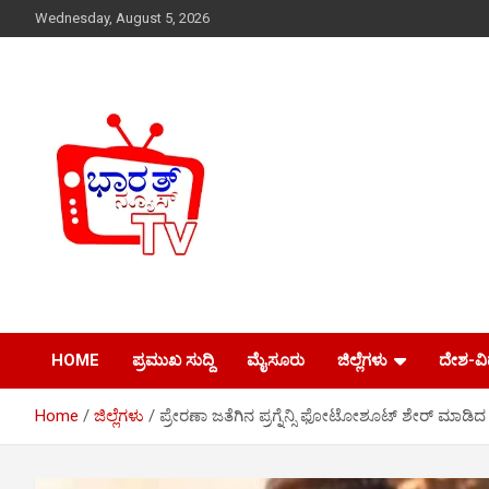
Skip
Wednesday, August 5, 2026
to
content
Just another WordPress site
Bharath News tv
HOME
ಪ್ರಮುಖ ಸುದ್ದಿ
ಮೈಸೂರು
ಜಿಲ್ಲೆಗಳು
ದೇಶ-ವ
Home
ಜಿಲ್ಲೆಗಳು
ಪ್ರೇರಣಾ ಜತೆಗಿನ ಪ್ರಗ್ನೆನ್ಸಿ ಫೋಟೋಶೂಟ್‌ ಶೇರ್ ಮಾಡಿದ 