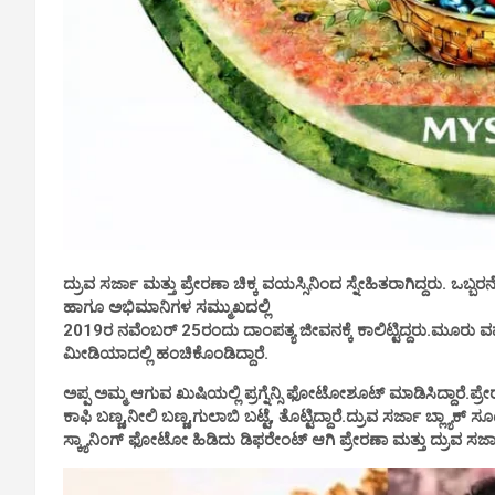
ದ್ರುವ ಸರ್ಜಾ ಮತ್ತು ಪ್ರೇರಣಾ ಚಿಕ್ಕ ವಯಸ್ಸಿನಿಂದ ಸ್ನೇಹಿತರಾಗಿದ್ದರು. ಒಬ್ಬ
ಹಾಗೂ ಅಭಿಮಾನಿಗಳ ಸಮ್ಮುಖದಲ್ಲಿ
2019ರ ನವೆಂಬರ್‌ 25ರಂದು ದಾಂಪತ್ಯ ಜೀವನಕ್ಕೆ ಕಾಲಿಟ್ಟಿದ್ದರು.ಮೂ
ಮೀಡಿಯಾದಲ್ಲಿ ಹಂಚಿಕೊಂಡಿದ್ದಾರೆ.
ಅಪ್ಪ ಅಮ್ಮ ಆಗುವ ಖುಷಿಯಲ್ಲಿ ಪ್ರಗ್ನೆನ್ಸಿ ಫೋಟೋಶೂಟ್‌ ಮಾಡಿಸಿದ್ದಾರೆ.ಪ್ರ
ಕಾಫಿ ಬಣ್ಣ,ನೀಲಿ ಬಣ್ಣ,ಗುಲಾಬಿ ಬಟ್ಟೆ, ತೊಟ್ಟಿದ್ದಾರೆ.ದ್ರುವ ಸರ್ಜಾ ಬ್ಲ್ಯಾಕ್ ಸ
ಸ್ಕ್ಯಾನಿಂಗ್ ಫೋಟೋ ಹಿಡಿದು ಡಿಫರೇಂಟ್ ಆಗಿ ಪ್ರೇರಣಾ ಮತ್ತು ದ್ರುವ ಸರ್