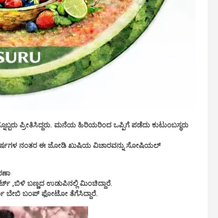
ರನ್ನೊಬ್ಬರು ಪ್ರೀತಿಸಿದ್ದರು. ಮನೆಯ ಹಿರಿಯರಿಂದ ಒಪ್ಪಿಗೆ ಪಡೆದು ಕುಟುಂಬಸ್ಥರು
ರು ವರ್ಷಗಳ ನಂತರ ಈ ಜೋಡಿ ಖುಷಿಯ ವಿಚಾರವನ್ನು ಸೋಷಿಯಲ್‌
ೇರಣಾ
ೂರ್ಟ್ ,ಬಿಳಿ ಬಣ್ಣದ ಉಡುಪಿನಲ್ಲಿ ಮಿಂಚಿದ್ದಾರೆ.
ಜಾ ಬೇಬಿ ಬಂಪ್ ಫೋಟೋ ತೆಗೆಸಿದ್ದಾರೆ.