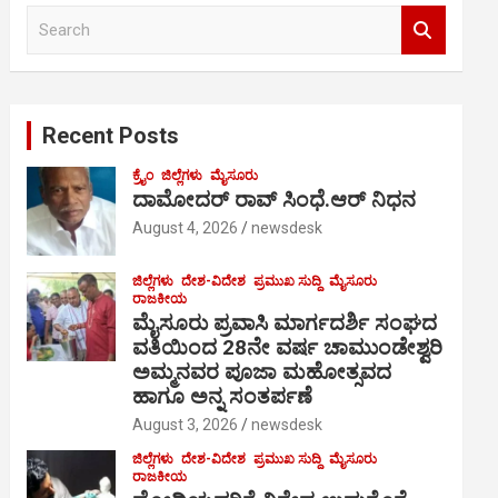
S
e
a
r
c
Recent Posts
h
ಕ್ರೈಂ
ಜಿಲ್ಲೆಗಳು
ಮೈಸೂರು
ದಾಮೋದರ್ ರಾವ್ ಸಿಂಧೆ.ಆರ್ ನಿಧನ
August 4, 2026
newsdesk
ಜಿಲ್ಲೆಗಳು
ದೇಶ-ವಿದೇಶ
ಪ್ರಮುಖ ಸುದ್ದಿ
ಮೈಸೂರು
ರಾಜಕೀಯ
ಮೈಸೂರು ಪ್ರವಾಸಿ ಮಾರ್ಗದರ್ಶಿ ಸಂಘದ
ವತಿಯಿಂದ 28ನೇ ವರ್ಷ ಚಾಮುಂಡೇಶ್ವರಿ
ಅಮ್ಮನವರ ಪೂಜಾ ಮಹೋತ್ಸವದ
ಹಾಗೂ ಅನ್ನ ಸಂತರ್ಪಣೆ
August 3, 2026
newsdesk
ಜಿಲ್ಲೆಗಳು
ದೇಶ-ವಿದೇಶ
ಪ್ರಮುಖ ಸುದ್ದಿ
ಮೈಸೂರು
ರಾಜಕೀಯ