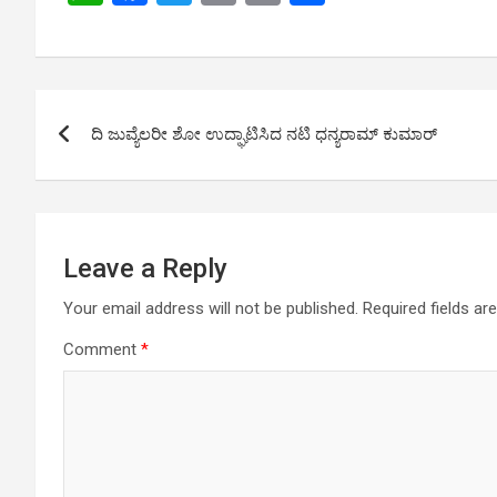
h
a
wi
m
o
h
at
ce
tt
ail
py
ar
s
b
er
Li
e
Post
A
o
n
ದಿ ಜುವ್ಯೆಲರೀ ಶೋ ಉದ್ಘಾಟಿಸಿದ ನಟಿ‌ ಧನ್ಯರಾಮ್ ಕುಮಾರ್
navigation
p
o
k
p
k
Leave a Reply
Your email address will not be published.
Required fields a
Comment
*