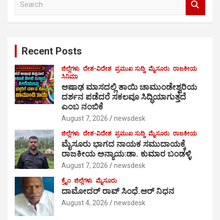
e
a
r
c
Recent Posts
h
ಜಿಲ್ಲೆಗಳು
ದೇಶ-ವಿದೇಶ
ಪ್ರಮುಖ ಸುದ್ದಿ
ಮೈಸೂರು
ರಾಜಕೀಯ
ಸಿನಿಮಾ
ಆಷಾಢ ಮಾಸದಲ್ಲಿ ತಾಯಿ ಚಾಮುಂಡೇಶ್ವರಿಯ
ದರ್ಶನ ಪಡೆದರೆ ಸಕಲವೂ ಸಿದ್ಧಿಯಾಗುತ್ತದೆ
ಎಂಬ ನಂಬಿಕೆ
August 7, 2026
newsdesk
ಜಿಲ್ಲೆಗಳು
ದೇಶ-ವಿದೇಶ
ಪ್ರಮುಖ ಸುದ್ದಿ
ಮೈಸೂರು
ರಾಜಕೀಯ
ಮೈಸೂರು ಭಾಗದ ನಾಯಕ ಸಮುದಾಯಕ್ಕೆ
ರಾಜಕೀಯ ಅನ್ಯಾಯ:ಡಾ. ಕುಮಾರ ಬಂಡಳ್ಳಿ
August 7, 2026
newsdesk
ಕ್ರೈಂ
ಜಿಲ್ಲೆಗಳು
ಮೈಸೂರು
ದಾಮೋದರ್ ರಾವ್ ಸಿಂಧೆ.ಆರ್ ನಿಧನ
August 4, 2026
newsdesk