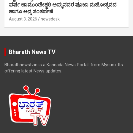
ವರ್ಷ ಚಾಮುಂಡೇಶ್ವರಿ ಅಮ್ಮನವರ ಪೂಜಾ ಮಹೋತ್ಸವದ
ಹಾಗೂ ಅನ್ನ ಸಂತರ್ಪಣೆ
August 3, 2026
newsdesk
Bharath News TV
Bharathnewstv.in is a Kannada News Portal. from Mysuru. Its
offering latest News updates.