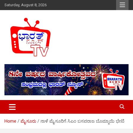
Skip
Saturday, August 8, 2026
to
content
Just another WordPress site
Bharath News tv
Home
ಮೈಸೂರು
ನಾಳೆ ಮೈಸೂರಿಗೆ ಸಿಎಂ ಬಸವರಾಜ ಬೊಮ್ಮಾಯಿ ಭೇಟಿ