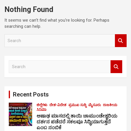
Nothing Found
It seems we can’t find what you’re looking for. Perhaps
searching can help.
S
e
a
r
c
S
h
e
a
r
c
Recent Posts
h
ಜಿಲ್ಲೆಗಳು
ದೇಶ-ವಿದೇಶ
ಪ್ರಮುಖ ಸುದ್ದಿ
ಮೈಸೂರು
ರಾಜಕೀಯ
ಸಿನಿಮಾ
ಆಷಾಢ ಮಾಸದಲ್ಲಿ ತಾಯಿ ಚಾಮುಂಡೇಶ್ವರಿಯ
ದರ್ಶನ ಪಡೆದರೆ ಸಕಲವೂ ಸಿದ್ಧಿಯಾಗುತ್ತದೆ
ಎಂಬ ನಂಬಿಕೆ