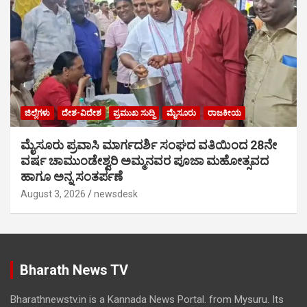
ಜಿಲ್ಲೆಗಳು
ದೇಶ-ವಿದೇಶ
ಪ್ರಮುಖ ಸುದ್ದಿ
ಮೈಸೂರು
ರಾಜಕೀಯ
ಮೈಸೂರು ಪ್ರವಾಸಿ ಮಾರ್ಗದರ್ಶಿ ಸಂಘದ ವತಿಯಿಂದ 28ನೇ
ವರ್ಷ ಚಾಮುಂಡೇಶ್ವರಿ ಅಮ್ಮನವರ ಪೂಜಾ ಮಹೋತ್ಸವದ
ಹಾಗೂ ಅನ್ನ ಸಂತರ್ಪಣೆ
August 3, 2026
newsdesk
Bharath News TV
Bharathnewstv.in is a Kannada News Portal. from Mysuru. Its