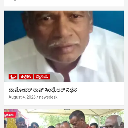
ಕ್ರೈಂ
ಜಿಲ್ಲೆಗಳು
ಮೈಸೂರು
ದಾಮೋದರ್ ರಾವ್ ಸಿಂಧೆ.ಆರ್ ನಿಧನ
August 4, 2026
newsdesk