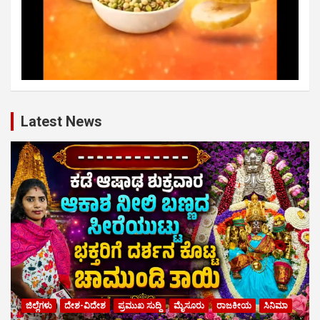
Latest News
ಜಿಲ್ಲೆಗಳು
ದೇಶ-ವಿದೇಶ
ಪ್ರಮುಖ ಸುದ್ದಿ
ಮೈಸೂರು
ರಾಜಕೀಯ
ಸಿನಿಮಾ