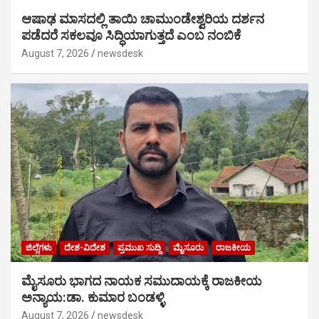
ಆಷಾಢ ಮಾಸದಲ್ಲಿ ತಾಯಿ ಚಾಮುಂಡೇಶ್ವರಿಯ ದರ್ಶನ
ಪಡೆದರೆ ಸಕಲವೂ ಸಿದ್ಧಿಯಾಗುತ್ತದೆ ಎಂಬ ನಂಬಿಕೆ
August 7, 2026
newsdesk
ಜಿಲ್ಲೆಗಳು
ದೇಶ-ವಿದೇಶ
ಪ್ರಮುಖ ಸುದ್ದಿ
ಮೈಸೂರು
ರಾಜಕೀಯ
ಮೈಸೂರು ಭಾಗದ ನಾಯಕ ಸಮುದಾಯಕ್ಕೆ ರಾಜಕೀಯ
ಅನ್ಯಾಯ:ಡಾ. ಕುಮಾರ ಬಂಡಳ್ಳಿ
August 7, 2026
newsdesk