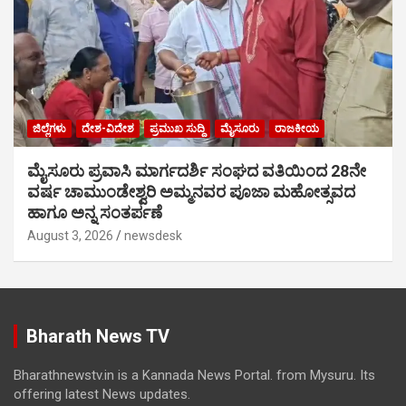
ಜಿಲ್ಲೆಗಳು
ದೇಶ-ವಿದೇಶ
ಪ್ರಮುಖ ಸುದ್ದಿ
ಮೈಸೂರು
ರಾಜಕೀಯ
ಮೈಸೂರು ಪ್ರವಾಸಿ ಮಾರ್ಗದರ್ಶಿ ಸಂಘದ ವತಿಯಿಂದ 28ನೇ
ವರ್ಷ ಚಾಮುಂಡೇಶ್ವರಿ ಅಮ್ಮನವರ ಪೂಜಾ ಮಹೋತ್ಸವದ
ಹಾಗೂ ಅನ್ನ ಸಂತರ್ಪಣೆ
August 3, 2026
newsdesk
Bharath News TV
Bharathnewstv.in is a Kannada News Portal. from Mysuru. Its
offering latest News updates.