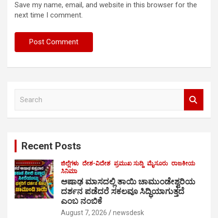
Save my name, email, and website in this browser for the
next time I comment.
S
e
a
r
c
Recent Posts
h
ಜಿಲ್ಲೆಗಳು
ದೇಶ-ವಿದೇಶ
ಪ್ರಮುಖ ಸುದ್ದಿ
ಮೈಸೂರು
ರಾಜಕೀಯ
ಸಿನಿಮಾ
ಆಷಾಢ ಮಾಸದಲ್ಲಿ ತಾಯಿ ಚಾಮುಂಡೇಶ್ವರಿಯ
ದರ್ಶನ ಪಡೆದರೆ ಸಕಲವೂ ಸಿದ್ಧಿಯಾಗುತ್ತದೆ
ಎಂಬ ನಂಬಿಕೆ
August 7, 2026
newsdesk