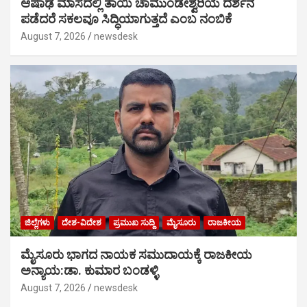
ಆಷಾಢ ಮಾಸದಲ್ಲಿ ತಾಯಿ ಚಾಮುಂಡೇಶ್ವರಿಯ ದರ್ಶನ
ಪಡೆದರೆ ಸಕಲವೂ ಸಿದ್ಧಿಯಾಗುತ್ತದೆ ಎಂಬ ನಂಬಿಕೆ
August 7, 2026
newsdesk
ಜಿಲ್ಲೆಗಳು
ದೇಶ-ವಿದೇಶ
ಪ್ರಮುಖ ಸುದ್ದಿ
ಮೈಸೂರು
ರಾಜಕೀಯ
ಮೈಸೂರು ಭಾಗದ ನಾಯಕ ಸಮುದಾಯಕ್ಕೆ ರಾಜಕೀಯ
ಅನ್ಯಾಯ:ಡಾ. ಕುಮಾರ ಬಂಡಳ್ಳಿ
August 7, 2026
newsdesk