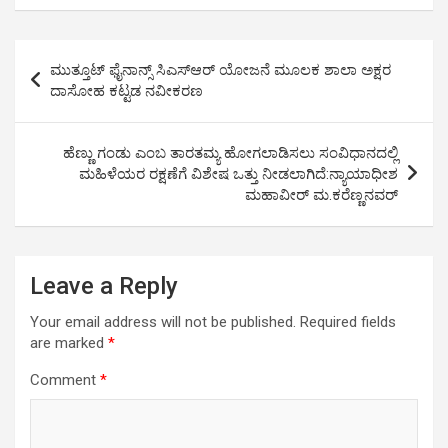
at
ce
tt
ail
py
ar
s
b
er
Li
e
Post
ಮುತ್ತೂಟ್ ಫೈನಾನ್ಸ್ ಸಿಎಸ್ಆರ್ ಯೋಜನೆ ಮೂಲಕ ಶಾಲಾ ಅಕ್ಷರ
A
o
n
navigation
ದಾಸೋಹ ಕಟ್ಟಡ ನವೀಕರಣ
p
o
k
p
k
ಹೆಣ್ಣು ಗಂಡು ಎಂಬ ತಾರತಮ್ಯ ಹೋಗಲಾಡಿಸಲು ಸಂವಿಧಾನದಲ್ಲಿ
ಮಹಿಳೆಯರ ರಕ್ಷಣೆಗೆ ವಿಶೇಷ ಒತ್ತು ನೀಡಲಾಗಿದೆ:ನ್ಯಾಯಾಧೀಶ
ಮಹಾವೀರ್ ಮ.ಕರೆಣ್ಣನವರ್
Leave a Reply
Your email address will not be published.
Required fields
are marked
*
Comment
*