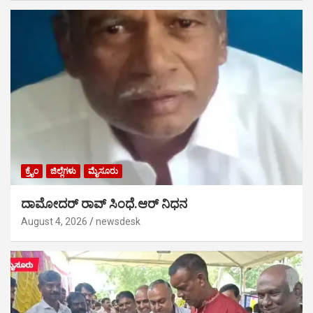
ಕ್ರೈಂ
ಜಿಲ್ಲೆಗಳು
ಮೈಸೂರು
ದಾಮೋದರ್ ರಾವ್ ಸಿಂಧೆ.ಆರ್ ನಿಧನ
August 4, 2026
newsdesk