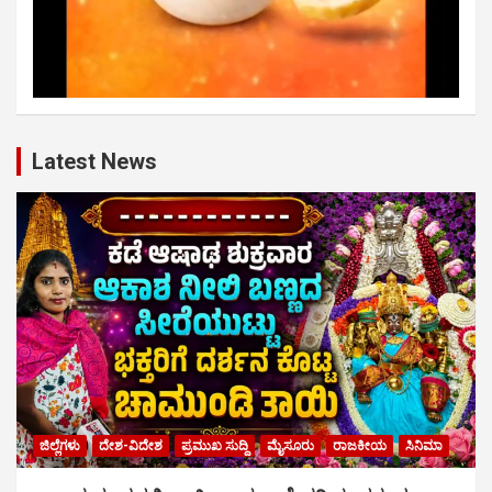
Latest News
ಜಿಲ್ಲೆಗಳು
ದೇಶ-ವಿದೇಶ
ಪ್ರಮುಖ ಸುದ್ದಿ
ಮೈಸೂರು
ರಾಜಕೀಯ
ಸಿನಿಮಾ