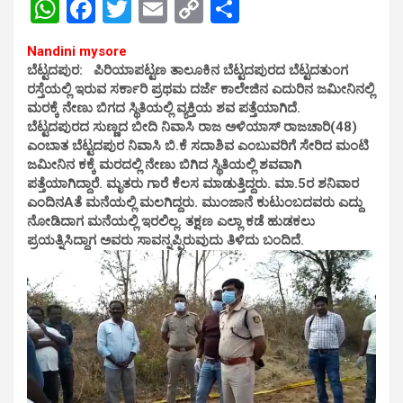
W
F
T
E
C
S
h
a
wi
m
o
h
Nandini mysore
at
ce
tt
ail
py
ar
ಬೆಟ್ಟದಪುರ: ಪಿರಿಯಾಪಟ್ಟಣ ತಾಲೂಕಿನ ಬೆಟ್ಟದಪುರದ ಬೆಟ್ಟದತುಂಗ
s
b
er
Li
e
ರಸ್ತೆಯಲ್ಲಿ ಇರುವ ಸರ್ಕಾರಿ ಪ್ರಥಮ ದರ್ಜೆ ಕಾಲೇಜಿನ ಎದುರಿನ ಜಮೀನಿನಲ್ಲಿ
ಮರಕ್ಕೆ ನೇಣು ಬಿಗದ ಸ್ಥಿತಿಯಲ್ಲಿ ವ್ಯಕ್ತಿಯ ಶವ ಪತ್ತೆಯಾಗಿದೆ.
A
o
n
ಬೆಟ್ಟದಪುರದ ಸುಣ್ಣದ ಬೀದಿ ನಿವಾಸಿ ರಾಜ ಅಳಿಯಾಸ್ ರಾಜಚಾರಿ(48)
p
o
k
ಎಂಬಾತ ಬೆಟ್ಟದಪುರ ನಿವಾಸಿ ಬಿ.ಕೆ ಸದಾಶಿವ ಎಂಬುವರಿಗೆ ಸೇರಿದ ಮಂಟಿ
ಜಮೀನಿನ ಕಕ್ಕೆ ಮರದಲ್ಲಿ ನೇಣು ಬಿಗಿದ ಸ್ಥಿತಿಯಲ್ಲಿ ಶವವಾಗಿ
p
k
ಪತ್ತೆಯಾಗಿದ್ದಾರೆ. ಮೃತರು ಗಾರೆ ಕೆಲಸ ಮಾಡುತ್ತಿದ್ದರು. ಮಾ.5ರ ಶನಿವಾರ
ಎಂದಿನAತೆ ಮನೆಯಲ್ಲಿ ಮಲಗಿದ್ದರು. ಮುಂಜಾನೆ ಕುಟುಂಬದವರು ಎದ್ದು
ನೋಡಿದಾಗ ಮನೆಯಲ್ಲಿ ಇರಲಿಲ್ಲ. ತಕ್ಷಣ ಎಲ್ಲಾ ಕಡೆ ಹುಡಕಲು
ಪ್ರಯತ್ನಿಸಿದ್ದಾಗ ಅವರು ಸಾವನ್ನಪ್ಪಿರುವುದು ತಿಳಿದು ಬಂದಿದೆ.