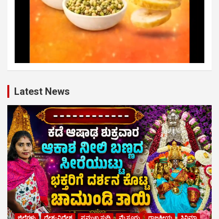
Latest News
ಜಿಲ್ಲೆಗಳು
ದೇಶ-ವಿದೇಶ
ಪ್ರಮುಖ ಸುದ್ದಿ
ಮೈಸೂರು
ರಾಜಕೀಯ
ಸಿನಿಮಾ