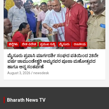
ಜಿಲ್ಲೆಗಳು
ದೇಶ-ವಿದೇಶ
ಪ್ರಮುಖ ಸುದ್ದಿ
ಮೈಸೂರು
ರಾಜಕೀಯ
ಮೈಸೂರು ಪ್ರವಾಸಿ ಮಾರ್ಗದರ್ಶಿ ಸಂಘದ ವತಿಯಿಂದ 28ನೇ
ವರ್ಷ ಚಾಮುಂಡೇಶ್ವರಿ ಅಮ್ಮನವರ ಪೂಜಾ ಮಹೋತ್ಸವದ
ಹಾಗೂ ಅನ್ನ ಸಂತರ್ಪಣೆ
August 3, 2026
newsdesk
Bharath News TV