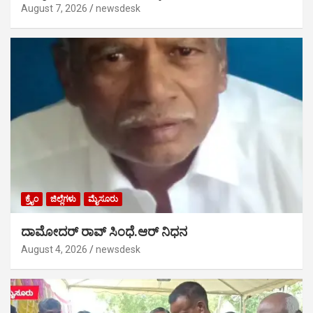
August 7, 2026
newsdesk
ಕ್ರೈಂ
ಜಿಲ್ಲೆಗಳು
ಮೈಸೂರು
ದಾಮೋದರ್ ರಾವ್ ಸಿಂಧೆ.ಆರ್ ನಿಧನ
August 4, 2026
newsdesk