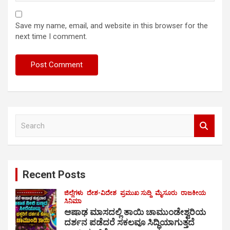
Save my name, email, and website in this browser for the
next time I comment.
S
e
a
r
c
Recent Posts
h
ಜಿಲ್ಲೆಗಳು
ದೇಶ-ವಿದೇಶ
ಪ್ರಮುಖ ಸುದ್ದಿ
ಮೈಸೂರು
ರಾಜಕೀಯ
ಸಿನಿಮಾ
ಆಷಾಢ ಮಾಸದಲ್ಲಿ ತಾಯಿ ಚಾಮುಂಡೇಶ್ವರಿಯ
ದರ್ಶನ ಪಡೆದರೆ ಸಕಲವೂ ಸಿದ್ಧಿಯಾಗುತ್ತದೆ