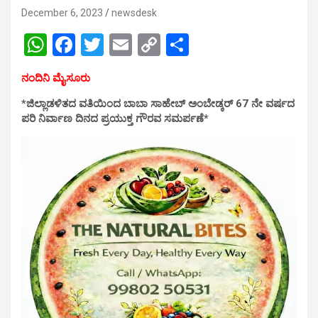
December 6, 2023
newsdesk
W
F
T
E
C
S
h
a
wi
m
o
h
ನಂದಿನಿ ಮೈಸೂರು
at
ce
tt
ail
py
ar
*ಜಿಲ್ಲಾಡಳಿತದ ವತಿಯಿಂದ ಬಾಬಾ ಸಾಹೇಬ್ ಅಂಬೇಡ್ಕರ್ 67 ನೇ ವರ್ಷದ
s
b
er
Li
e
ಪರಿ ನಿರ್ವಾಣ ದಿನದ ಪ್ರಯುಕ್ತ ಗೌರವ ಸಮರ್ಪಣೆ*
A
o
n
p
o
k
p
k