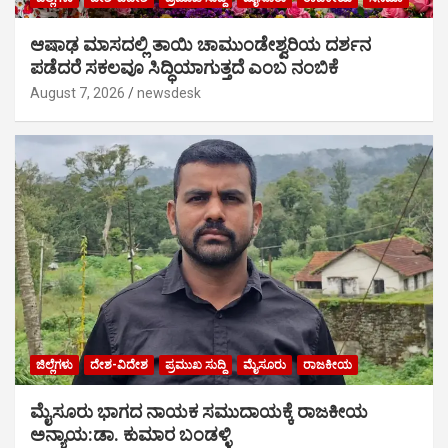
ಆಷಾಢ ಮಾಸದಲ್ಲಿ ತಾಯಿ ಚಾಮುಂಡೇಶ್ವರಿಯ ದರ್ಶನ
ಪಡೆದರೆ ಸಕಲವೂ ಸಿದ್ಧಿಯಾಗುತ್ತದೆ ಎಂಬ ನಂಬಿಕೆ
August 7, 2026
newsdesk
ಜಿಲ್ಲೆಗಳು
ದೇಶ-ವಿದೇಶ
ಪ್ರಮುಖ ಸುದ್ದಿ
ಮೈಸೂರು
ರಾಜಕೀಯ
ಮೈಸೂರು ಭಾಗದ ನಾಯಕ ಸಮುದಾಯಕ್ಕೆ ರಾಜಕೀಯ
ಅನ್ಯಾಯ:ಡಾ. ಕುಮಾರ ಬಂಡಳ್ಳಿ