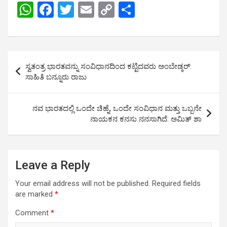
W
F
T
E
C
S
h
a
wi
m
o
h
at
ce
tt
ail
py
ar
s
b
er
Li
e
Post
ಸ್ವತಂತ್ರ ಭಾರತವನ್ನು ಸಂವಿಧಾನದಿಂದ ಕಟ್ಟಿದವರು ಅಂಬೇಡ್ಕರ್:
A
o
n
navigation
ಸಾಹಿತಿ ಬನ್ನೂರು ರಾಜು
p
o
k
p
k
ನವ ಭಾರತದಲ್ಲಿ ಒಂದೇ ಚಿಹ್ನೆ, ಒಂದೇ ಸಂವಿಧಾನ ಮತ್ತು ಒಬ್ಬನೇ
ನಾಯಕನ ಕನಸು ನನಸಾಗಿದೆ: ಅಮಿತ್ ಶಾ
Leave a Reply
Your email address will not be published.
Required fields
are marked
*
Comment
*