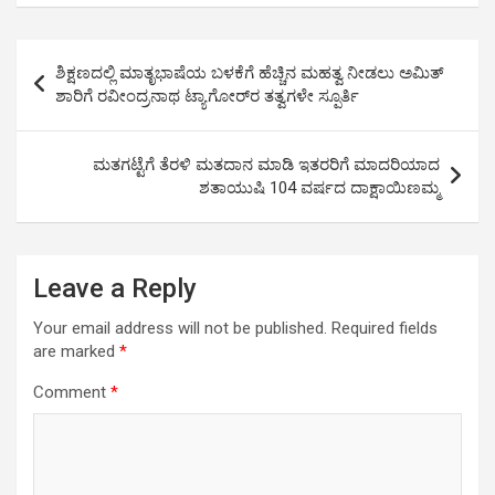
at
ce
tt
ail
py
ar
s
b
er
Li
e
Post
ಶಿಕ್ಷಣದಲ್ಲಿ ಮಾತೃಭಾಷೆಯ ಬಳಕೆಗೆ ಹೆಚ್ಚಿನ ಮಹತ್ವ ನೀಡಲು ಅಮಿತ್
A
o
n
navigation
ಶಾರಿಗೆ ರವೀಂದ್ರನಾಥ ಟ್ಯಾಗೋರ್‌ರ ತತ್ವಗಳೇ ಸ್ಪೂರ್ತಿ
p
o
k
p
k
ಮತಗಟ್ಟೆಗೆ ತೆರಳಿ ಮತದಾನ ಮಾಡಿ ಇತರರಿಗೆ ಮಾದರಿಯಾದ
ಶತಾಯುಷಿ 104 ವರ್ಷದ ದಾಕ್ಷಾಯಿಣಮ್ಮ
Leave a Reply
Your email address will not be published.
Required fields
are marked
*
Comment
*