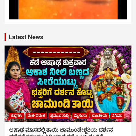
Latest News
ಜಿಲ್ಲೆಗಳು
ದೇಶ-ವಿದೇಶ
ಪ್ರಮುಖ ಸುದ್ದಿ
ಮೈಸೂರು
ರಾಜಕೀಯ
ಸಿನಿಮಾ
ಆಷಾಢ ಮಾಸದಲ್ಲಿ ತಾಯಿ ಚಾಮುಂಡೇಶ್ವರಿಯ ದರ್ಶನ