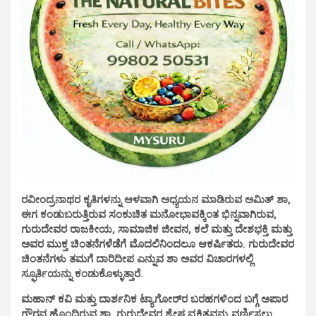
ರವೀಂದ್ರನಾಥರ ಕೃತಿಗಳನ್ನು ಆಳವಾಗಿ ಅಧ್ಯಯನ ಮಾಡಿರುವ ಅಮಿತ್ ಶಾ,
ಈಗ ಕಂಡುಬರುತ್ತಿರುವ ಸಂಕುಚಿತ ಮನೋಭಾವಕ್ಕಿಂತ ಭಿನ್ನವಾಗಿರುವ,
ಗುರುದೇವರ ರಾಜಕೀಯ, ಸಾಮಾಜಿಕ ಜೀವನ, ಕಲೆ ಮತ್ತು ದೇಶಭಕ್ತಿ ಮತ್ತು
ಅವರ ಮುಕ್ತ ಚಿಂತನೆಗಳೆಡೆಗೆ ಮೊದಲಿನಿಂದಲೂ ಆಕರ್ಷಿತರು. ಗುರುದೇವರ
ಚಿಂತನೆಗಳು ತಮಗೆ ದಾರಿದೀಪ ಎನ್ನುವ ಶಾ ಅವರ ವಿಚಾರಗಳಲ್ಲಿ
ಸ್ಫೂರ್ತಿಯನ್ನು ಕಂಡುಕೊಳ್ಳುತ್ತಾರೆ.
ಮಹಾನ್ ಕವಿ ಮತ್ತು ದಾರ್ಶನಿಕ ಟ್ಯಾಗೋರ್‌ರ ಬರಹಗಳಿಂದ ಬಗ್ಗೆ ಅಪಾರ
ಗೌರವ ಹೊಂದಿರುವ ಶಾ, ಗುರುದೇವರ ಶ್ರೇಷ್ಠ ವ್ಯಕ್ತಿತ್ವವನ್ನು ವರ್ಣಿಸಲು