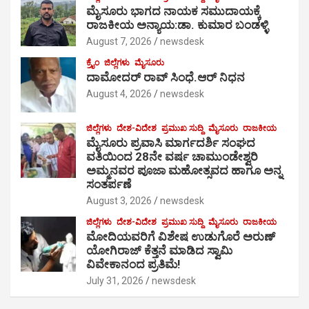
ಮೈಸೂರು ಭಾಗದ ನಾಯಕ ಸಮುದಾಯಕ್ಕೆ
ರಾಜಕೀಯ ಅನ್ಯಾಯ:ಡಾ. ಕುಮಾರ ಬಂಡಳ್ಳಿ
August 7, 2026
newsdesk
ಕ್ರೈಂ
ಜಿಲ್ಲೆಗಳು
ಮೈಸೂರು
ದಾಮೋದರ್ ರಾವ್ ಸಿಂಧೆ.ಆರ್ ನಿಧನ
August 4, 2026
newsdesk
ಜಿಲ್ಲೆಗಳು
ದೇಶ-ವಿದೇಶ
ಪ್ರಮುಖ ಸುದ್ದಿ
ಮೈಸೂರು
ರಾಜಕೀಯ
ಮೈಸೂರು ಪ್ರವಾಸಿ ಮಾರ್ಗದರ್ಶಿ ಸಂಘದ
ವತಿಯಿಂದ 28ನೇ ವರ್ಷ ಚಾಮುಂಡೇಶ್ವರಿ
ಅಮ್ಮನವರ ಪೂಜಾ ಮಹೋತ್ಸವದ ಹಾಗೂ ಅನ್ನ
ಸಂತರ್ಪಣೆ
August 3, 2026
newsdesk
ಜಿಲ್ಲೆಗಳು
ದೇಶ-ವಿದೇಶ
ಪ್ರಮುಖ ಸುದ್ದಿ
ಮೈಸೂರು
ರಾಜಕೀಯ
ಮೋದಿಯವರಿಗೆ ವಿಶೇಷ ಉಡುಗೊರೆ ಅರುಣ್
ಯೋಗಿರಾಜ್ ಕೆತ್ತನೆ ಮಾಡಿದ ಸ್ವಾಮಿ
ವಿವೇಕಾನಂದ ಪ್ರತಿಮೆ!
July 31, 2026
newsdesk