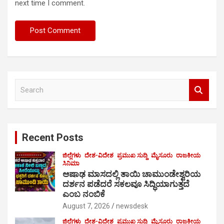
next time I comment.
S
e
a
r
c
Recent Posts
h
ಜಿಲ್ಲೆಗಳು
ದೇಶ-ವಿದೇಶ
ಪ್ರಮುಖ ಸುದ್ದಿ
ಮೈಸೂರು
ರಾಜಕೀಯ
ಸಿನಿಮಾ
ಆಷಾಢ ಮಾಸದಲ್ಲಿ ತಾಯಿ ಚಾಮುಂಡೇಶ್ವರಿಯ
ದರ್ಶನ ಪಡೆದರೆ ಸಕಲವೂ ಸಿದ್ಧಿಯಾಗುತ್ತದೆ
ಎಂಬ ನಂಬಿಕೆ
August 7, 2026
newsdesk
ಜಿಲ್ಲೆಗಳು
ದೇಶ-ವಿದೇಶ
ಪ್ರಮುಖ ಸುದ್ದಿ
ಮೈಸೂರು
ರಾಜಕೀಯ