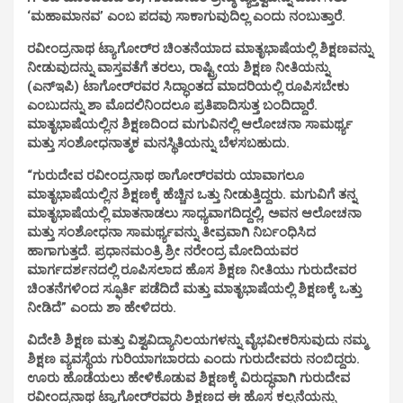
‘ಮಹಾಮಾನವ’ ಎಂಬ ಪದವು ಸಾಕಾಗುವುದಿಲ್ಲ ಎಂದು ನಂಬುತ್ತಾರೆ.
ರವೀಂದ್ರನಾಥ ಟ್ಯಾಗೋರ್‌ರ ಚಿಂತನೆಯಾದ ಮಾತೃಭಾಷೆಯಲ್ಲಿ ಶಿಕ್ಷಣವನ್ನು
ನೀಡುವುದನ್ನು ವಾಸ್ತವತೆಗೆ ತರಲು, ರಾಷ್ಟ್ರೀಯ ಶಿಕ್ಷಣ ನೀತಿಯನ್ನು
(ಎನ್‌ಇಪಿ) ಟಾಗೋರ್‌ರವರ ಸಿದ್ಧಾಂತದ ಮಾದರಿಯಲ್ಲಿ ರೂಪಿಸಬೇಕು
ಎಂಬುದನ್ನು ಶಾ ಮೊದಲಿನಿಂದಲೂ ಪ್ರತಿಪಾದಿಸುತ್ತ ಬಂದಿದ್ದಾರೆ.
ಮಾತೃಭಾಷೆಯಲ್ಲಿನ ಶಿಕ್ಷಣದಿಂದ ಮಗುವಿನಲ್ಲಿ ಆಲೋಚನಾ ಸಾಮರ್ಥ್ಯ
ಮತ್ತು ಸಂಶೋಧನಾತ್ಮಕ ಮನಸ್ಥಿತಿಯನ್ನು ಬೆಳಸಬಹುದು.
“ಗುರುದೇವ ರವೀಂದ್ರನಾಥ ಠಾಗೋರ್‌ರವರು ಯಾವಾಗಲೂ
ಮಾತೃಭಾಷೆಯಲ್ಲಿನ ಶಿಕ್ಷಣಕ್ಕೆ ಹೆಚ್ಚಿನ ಒತ್ತು ನೀಡುತ್ತಿದ್ದರು. ಮಗುವಿಗೆ ತನ್ನ
ಮಾತೃಭಾಷೆಯಲ್ಲಿ ಮಾತನಾಡಲು ಸಾಧ್ಯವಾಗದಿದ್ದಲ್ಲಿ, ಅವನ ಆಲೋಚನಾ
ಮತ್ತು ಸಂಶೋಧನಾ ಸಾಮರ್ಥ್ಯವನ್ನು ತೀವ್ರವಾಗಿ ನಿರ್ಬಂಧಿಸಿದ
ಹಾಗಾಗುತ್ತದೆ. ಪ್ರಧಾನಮಂತ್ರಿ ಶ್ರೀ ನರೇಂದ್ರ ಮೋದಿಯವರ
ಮಾರ್ಗದರ್ಶನದಲ್ಲಿ ರೂಪಿಸಲಾದ ಹೊಸ ಶಿಕ್ಷಣ ನೀತಿಯು ಗುರುದೇವರ
ಚಿಂತನೆಗಳಿಂದ ಸ್ಫೂರ್ತಿ ಪಡೆದಿದೆ ಮತ್ತು ಮಾತೃಭಾಷೆಯಲ್ಲಿ ಶಿಕ್ಷಣಕ್ಕೆ ಒತ್ತು
ನೀಡಿದೆ” ಎಂದು ಶಾ ಹೇಳಿದರು.
ವಿದೇಶಿ ಶಿಕ್ಷಣ ಮತ್ತು ವಿಶ್ವವಿದ್ಯಾನಿಲಯಗಳನ್ನು ವೈಭವೀಕರಿಸುವುದು ನಮ್ಮ
ಶಿಕ್ಷಣ ವ್ಯವಸ್ಥೆಯ ಗುರಿಯಾಗಬಾರದು ಎಂದು ಗುರುದೇವರು ನಂಬಿದ್ದರು.
ಊರು ಹೊಡೆಯಲು ಹೇಳಿಕೊಡುವ ಶಿಕ್ಷಣಕ್ಕೆ ವಿರುದ್ಧವಾಗಿ ಗುರುದೇವ
ರವೀಂದ್ರನಾಥ ಟ್ಯಾಗೋರ್‌ರವರು ಶಿಕ್ಷಣದ ಈ ಹೊಸ ಕಲ್ಪನೆಯನ್ನು