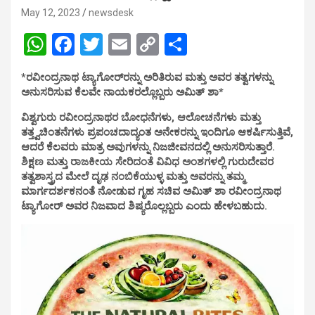
May 12, 2023
newsdesk
W
F
T
E
C
S
h
a
wi
m
o
h
*ರವೀಂದ್ರನಾಥ ಟ್ಯಾಗೋರ್‌ರನ್ನು ಅರಿತಿರುವ ಮತ್ತು ಅವರ ತತ್ವಗಳನ್ನು
at
ce
tt
ail
py
ar
ಅನುಸರಿಸುವ ಕೆಲವೇ ನಾಯಕರಲ್ಲೊಬ್ಬರು ಅಮಿತ್ ಶಾ*
s
b
er
Li
e
ವಿಶ್ವಗುರು ರವೀಂದ್ರನಾಥರ ಬೋಧನೆಗಳು, ಆಲೋಚನೆಗಳು ಮತ್ತು
A
o
n
ತತ್ತ್ವಚಿಂತನೆಗಳು ಪ್ರಪಂಚದಾದ್ಯಂತ ಅನೇಕರನ್ನು ಇಂದಿಗೂ ಆಕರ್ಷಿಸುತ್ತಿವೆ,
ಆದರೆ ಕೆಲವರು ಮಾತ್ರ ಅವುಗಳನ್ನು ನಿಜಜೀವನದಲ್ಲಿ ಅನುಸರಿಸುತ್ತಾರೆ.
p
o
k
ಶಿಕ್ಷಣ ಮತ್ತು ರಾಜಕೀಯ ಸೇರಿದಂತೆ ವಿವಿಧ ಅಂಶಗಳಲ್ಲಿ ಗುರುದೇವರ
p
k
ತತ್ವಶಾಸ್ತ್ರದ ಮೇಲೆ ದೃಢ ನಂಬಿಕೆಯುಳ್ಳ ಮತ್ತು ಅವರನ್ನು ತಮ್ಮ
ಮಾರ್ಗದರ್ಶಕನಂತೆ ನೋಡುವ ಗೃಹ ಸಚಿವ ಅಮಿತ್ ಶಾ ರವೀಂದ್ರನಾಥ
ಟ್ಯಾಗೋರ್ ಅವರ ನಿಜವಾದ ಶಿಷ್ಯರೊಲ್ಲಬ್ಬರು ಎಂದು ಹೇಳಬಹುದು.