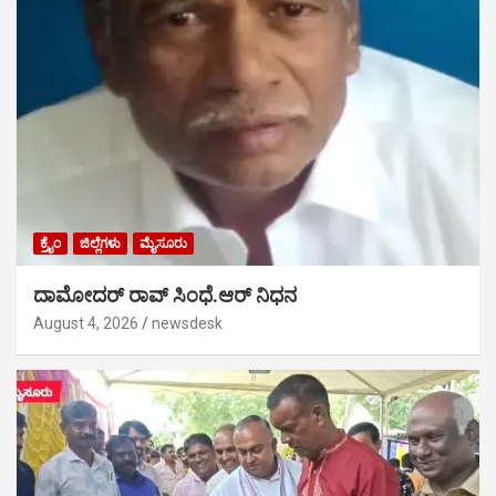
ಕ್ರೈಂ
ಜಿಲ್ಲೆಗಳು
ಮೈಸೂರು
ದಾಮೋದರ್ ರಾವ್ ಸಿಂಧೆ.ಆರ್ ನಿಧನ
August 4, 2026
newsdesk