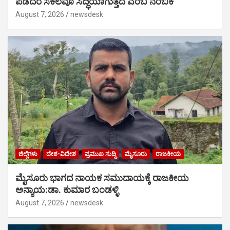
ಪಡೆದರೆ ಸಕಲವೂ ಸಿದ್ಧಿಯಾಗುತ್ತದೆ ಎಂಬ ನಂಬಿಕೆ
August 7, 2026
newsdesk
ಜಿಲ್ಲೆಗಳು
ದೇಶ-ವಿದೇಶ
ಪ್ರಮುಖ ಸುದ್ದಿ
ಮೈಸೂರು
ರಾಜಕೀಯ
ಮೈಸೂರು ಭಾಗದ ನಾಯಕ ಸಮುದಾಯಕ್ಕೆ ರಾಜಕೀಯ
ಅನ್ಯಾಯ:ಡಾ. ಕುಮಾರ ಬಂಡಳ್ಳಿ
August 7, 2026
newsdesk