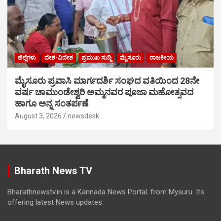
ಜಿಲ್ಲೆಗಳು
ದೇಶ-ವಿದೇಶ
ಪ್ರಮುಖ ಸುದ್ದಿ
ಮೈಸೂರು
ರಾಜಕೀಯ
ಮೈಸೂರು ಪ್ರವಾಸಿ ಮಾರ್ಗದರ್ಶಿ ಸಂಘದ ವತಿಯಿಂದ 28ನೇ
ವರ್ಷ ಚಾಮುಂಡೇಶ್ವರಿ ಅಮ್ಮನವರ ಪೂಜಾ ಮಹೋತ್ಸವದ
ಹಾಗೂ ಅನ್ನ ಸಂತರ್ಪಣೆ
August 3, 2026
newsdesk
Bharath News TV
Bharathnewstv.in is a Kannada News Portal. from Mysuru. Its
offering latest News updates.